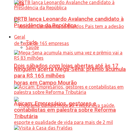
vida
PRTB lança Leonardo Avalanche candidato à
Presidência da República
Geral
Tudo
Saúde
Dois sábados com lojas abertas até às 17
Ninguém acerta Mega-Sena; prêmio acumula
para R$ 165 milhões
horas em Campo Mourão
Acicam: Empresários, gestores e
contabilistas em palestra sobre Reforma
Tributária