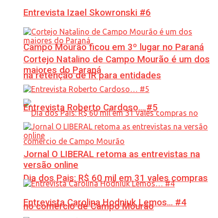
Entrevista Izael Skowronski #6
Campo Mourão ficou em 3º lugar no Paraná
Cortejo Natalino de Campo Mourão é um dos
maiores do Paraná
na retenção de IR para entidades
Entrevista Roberto Cardoso… #5
Jornal O LIBERAL retoma as entrevistas na
versão online
Dia dos Pais: R$ 60 mil em 31 vales compras
Entrevista Carolina Hodniuk Lemos… #4
no comércio de Campo Mourão