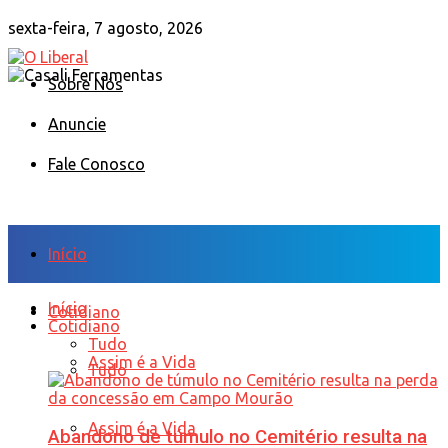
sexta-feira, 7 agosto, 2026
Sobre Nós
Anuncie
Fale Conosco
Início
Início
Cotidiano
Cotidiano
Tudo
Assim é a Vida
Tudo
Assim é a Vida
Abandono de túmulo no Cemitério resulta na