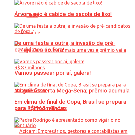
Árvore não é cabide de sacola de lixo!
Tudo
Saúde
De uma festa a outra, a invasão de pré-
candidatos de fora!
Vamos passear por aí, galera!
Ninguém acerta Mega-Sena; prêmio acumula
Em clima de final de Copa, Brasil se prepara
para R$ 165 milhões
para noite do Oscar