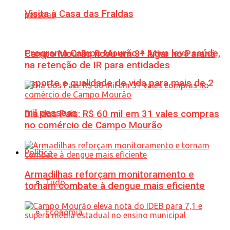
Visita à Casa das Fraldas
Programa Campo Mourão + Ativa leva saúde,
Campo Mourão ficou em 3º lugar no Paraná
na retenção de IR para entidades
esporte e qualidade de vida para mais de 2
mil pessoas
Dia dos Pais: R$ 60 mil em 31 vales compras
no comércio de Campo Mourão
Política
Armadilhas reforçam monitoramento e
Tudo
tornam combate à dengue mais eficiente
Economia