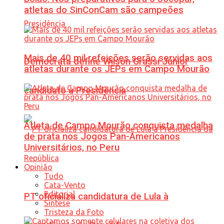
atletas do SinConCam são campeões
Mais de 40 mil refeições serão servidas aos
Democrata define Wilson Grassi Júnior
atletas durante os JEPs em Campo Mourão
candidato à Presidência
Atleta de Campo Mourão conquista medalha
de prata nos Jogos Pan-Americanos
Universitários, no Peru
Opinião
Tudo
Cata-Vento
Editorial
PT oficializa candidatura de Lula à
Síntese
Tristeza da Foto