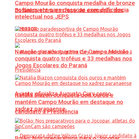
Campo Mourão conquista medalha de bronze
no basquete para pessoas com deficiência
Botânico entra em fase de execução dos
intelectual nos JEPS
acessos
Natação paradesportiva de Campo Mourão
conquista quatro troféus e 33 medalhas nos
Jogos Escolares do Paraná
Avante oficializa Augusto Cury como
Natália Biazon conquista dois ouros e
mantém Campo Mourão em destaque no
xadrez paranaense
candidato à Presidência
Bolão: Nos preparativos para o Jocopar,