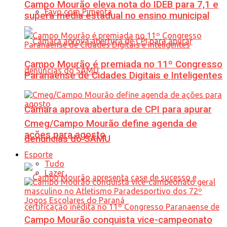
Campo Mourão eleva nota do IDEB para 7,1 e
Favo com Pimenta
supera média estadual no ensino municipal
Campo Mourão é premiada no 11º Congresso
Paranaense de Cidades Digitais e Inteligentes
Câmara aprova abertura de CPI para apurar
Cmeg/Campo Mourão define agenda de
ações para agosto
denúncias do SAMU
Esporte
Tudo
Lazer
Campo Mourão conquista vice-campeonato