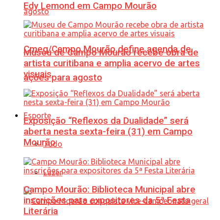
Edy Lemond em Campo Mourão
Cmeg/Campo Mourão define agenda de
Museu de Campo Mourão recebe obra de
artista curitibana e amplia acervo de artes
visuais
ações para agosto
Esporte
Exposição “Reflexos da Dualidade” será
aberta nesta sexta-feira (31) em Campo
Mourão
Tudo
Lazer
Campo Mourão: Biblioteca Municipal abre
inscrições para expositores da 5ª Festa
Literária