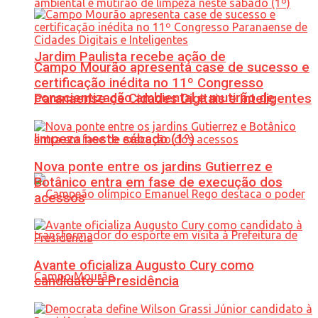
Jardim Paulista recebe ação de
Campo Mourão apresenta case de sucesso e
certificação inédita no 11º Congresso
conscientização ambiental e mutirão de
Paranaense de Cidades Digitais e Inteligentes
limpeza neste sábado (1º)
Nova ponte entre os jardins Gutierrez e
Botânico entra em fase de execução dos
acessos
Avante oficializa Augusto Cury como
candidato à Presidência