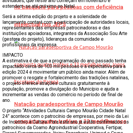
atividades, que neste ano começam em novembro e
estendem-se até próximo ao Natal.
no basquete para pessoas com deficiência
Será a sétima edição do projeto e a solenidade de
lançamento contará com a participação de autoridades locais,
intelectual nos JEPS
representantes das empresas patrocinadoras e das
instituições apoiadoras, integrantes da Associação Sou Arte
(gestora do projeto), lideranças da comunidade e
profissionais da imprensa.
IMPACTO
A estimativa é de que a programação do ano passado tenha
impactado cerca de 103 mil pessoas e a expectativa para a
edição 2024 é movimentar um público ainda maior. Além de
promover o resgate e fortalecimento das tradições natalinas,
o projeto oferece atrações culturais gratuitamente à
população, promove a divulgação do Município e ajuda a
incrementar as vendas do comércio no período de final de
ano.
Natação paradesportiva de Campo Mourão
O projeto “Atividades Culturais Campo Mourão Cidade Natal
24” acontece com o patrocínio de empresas, por meio da Lei
conquista quatro troféus e 33 medalhas nos
de Incentivo à Cultura. Para este ano já estão confirmados os
patrocínios da Coamo Agroindustrial Cooperativa, Fertipar,