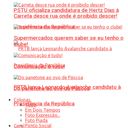
PSTU oficializa candidatura de Hertz Dias à
Carreta desce rua onde é proibido descer!
Presidência da República
Supermercados querem saber se eu tenho o
clube!
Comunicação é tudo!
PRTB lança Leonardo Avalanche candidato à
Do panetone ao ovo de Páscoa
Colunas
Presidência da República
Tudo
Em Dois Tempos
Foto Expressão...
Foto Piada
Ponto Social
Geral