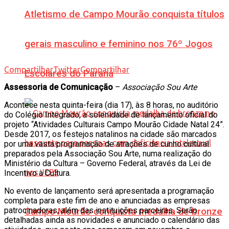
Atletismo de Campo Mourão conquista títulos
gerais masculino e feminino nos 76º Jogos
Compartilhar
Twittar
Compartilhar
Escolares do Paraná
Assessoria de Comunicação
–
Associação Sou Arte
Acontece nesta quinta-feira (dia 17), às 8 horas, no auditório
do Colégio Integrado, a solenidade de lançamento oficial do
projeto “Atividades Culturais Campo Mourão Cidade Natal 24”.
Desde 2017, os festejos natalinos na cidade são marcados
por uma vasta programação de atrações de cunho cultural
preparados pela Associação Sou Arte, numa realização do
Ministério da Cultura – Governo Federal, através da Lei de
Incentivo à Cultura.
No evento de lançamento será apresentada a programação
completa para este fim de ano e anunciadas as empresas
patrocinadoras, além das instituições parceiras. Serão
Campo Mourão conquista medalha de bronze
detalhadas ainda as novidades e anunciado o calendário das