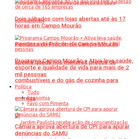
Dois sábados com lojas abertas até às 17
horas em Campo Mourão
Pesquisa do Procon de Campo Mourão
Programa Campo Mourão + Ativa leva saúde,
aponta queda nos menores preços de
esporte e qualidade de vida para mais de 2
mil pessoas
combustíveis e do gás de cozinha para
Política
Tudo
Economia
entrega
Favo com Pimenta
Câmara aprova abertura de CPI para apurar
denúncias do SAMU