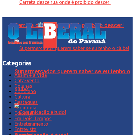
Carreta desce rua onde é proibido descer!
Categorias
Supermercados querem saber se eu tenho o
Assim é a Vida
Cata-Vento
Colunas
clube!
Cotidiano
Cultura
Destaques
Economia
Editorial
Em Dois Tempos
Entretenimento
Entrevista
Esporte