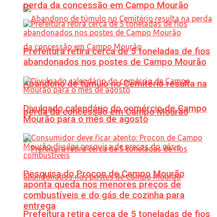
perda da concessão em Campo Mourão
Prefeitura retira cerca de 5 toneladas de fios
abandonados nos postes de Campo Mourão
Abandono de túmulo no Cemitério resulta na
Divulgado calendário do comércio de Campo
perda da concessão em Campo Mourão
Mourão para o mês de agosto
Pesquisa do Procon de Campo Mourão
aponta queda nos menores preços de
combustíveis e do gás de cozinha para
entrega
Prefeitura retira cerca de 5 toneladas de fios