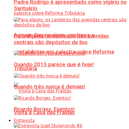
Padre Rodrigo é apresentado como vigário no
Santuário
Acicam: Empresários, gestores e
Para alguns, os canteiros das avenidas
centrais são depósitos de lixo
contabilistas em palestra sobre Reforma
Quando 2013 parece que é hoje!
Tributária
Quando três nunca é demais!
Ricardo Borges, Eventos!
Visita à Casa das Fraldas
Entrevista