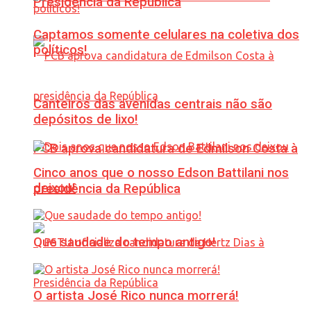
Presidência da República
Captamos somente celulares na coletiva dos
políticos!
Canteiros das avenidas centrais não são
depósitos de lixo!
PCB aprova candidatura de Edmilson Costa à
Cinco anos que o nosso Edson Battilani nos
deixou!
presidência da República
Que saudade do tempo antigo!
O artista José Rico nunca morrerá!