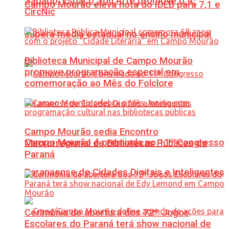
Sábado: Espaço Sou Arte promove o 4º
Campo Mourão eleva nota do IDEB para 7,1 e
CircNic
supera média estadual no ensino municipal
Biblioteca Municipal de Campo Mourão
promove programação especial em
comemoração ao Mês do Folclore
Campo Mourão sedia Encontro
Campo Mourão é premiada no 11º Congresso
Macrorregional de Bibliotecas Públicas do
Paraná
Paranaense de Cidades Digitais e Inteligentes
Cerimônia de abertura dos 72º Jogos
Escolares do Paraná terá show nacional de