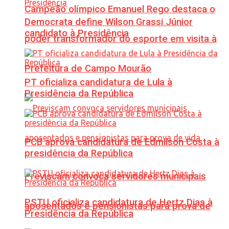
Campeão olímpico Emanuel Rego destaca o
Democrata define Wilson Grassi Júnior
candidato à Presidência
poder transformador do esporte em visita à
Prefeitura de Campo Mourão
PT oficializa candidatura de Lula à
Presidência da República
PCB aprova candidatura de Edmilson Costa à
presidência da República
Previscam convoca servidores municipais
PSTU oficializa candidatura de Hertz Dias à
aposentados e pensionistas para prova de
Presidência da República