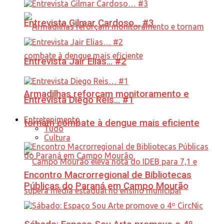
Entrevista Gilmar Cardoso… #3
Entrevista Jair Elias… #2
Armadilhas reforçam monitoramento e
Entrevista Diego Reis… #1
Entretenimento
tornam combate à dengue mais eficiente
Tudo
Cultura
Encontro Macrorregional de Bibliotecas
Públicas do Paraná em Campo Mourão