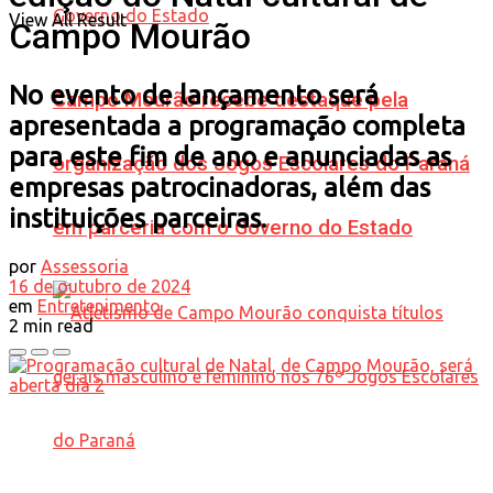
View All Result
Campo Mourão
No evento de lançamento será
Campo Mourão recebe destaque pela
apresentada a programação completa
para este fim de ano e anunciadas as
organização dos Jogos Escolares do Paraná
empresas patrocinadoras, além das
instituições parceiras.
em parceria com o Governo do Estado
por
Assessoria
16 de outubro de 2024
em
Entretenimento
2 min read