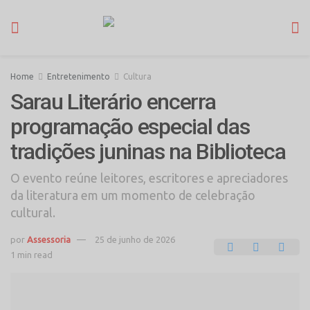
Home
Entretenimento
Cultura
Sarau Literário encerra
programação especial das
tradições juninas na Biblioteca
O evento reúne leitores, escritores e apreciadores
da literatura em um momento de celebração
cultural.
por
Assessoria
25 de junho de 2026
1 min read