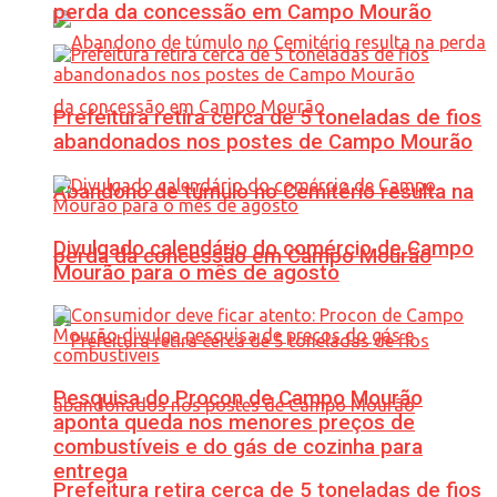
perda da concessão em Campo Mourão
Prefeitura retira cerca de 5 toneladas de fios
abandonados nos postes de Campo Mourão
Abandono de túmulo no Cemitério resulta na
Divulgado calendário do comércio de Campo
perda da concessão em Campo Mourão
Mourão para o mês de agosto
Pesquisa do Procon de Campo Mourão
aponta queda nos menores preços de
combustíveis e do gás de cozinha para
entrega
Prefeitura retira cerca de 5 toneladas de fios