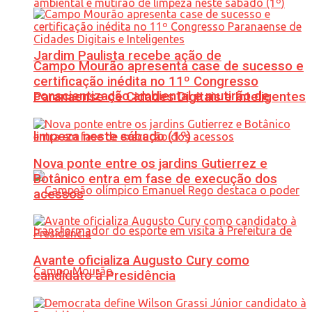
Jardim Paulista recebe ação de
Campo Mourão apresenta case de sucesso e
certificação inédita no 11º Congresso
conscientização ambiental e mutirão de
Paranaense de Cidades Digitais e Inteligentes
limpeza neste sábado (1º)
Nova ponte entre os jardins Gutierrez e
Botânico entra em fase de execução dos
acessos
Avante oficializa Augusto Cury como
candidato à Presidência