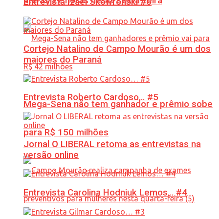
até às 22 horas nesta sexta-feira
Entrevista Izael Skowronski #6
Cortejo Natalino de Campo Mourão é um dos
maiores do Paraná
Entrevista Roberto Cardoso… #5
Mega-Sena não tem ganhador e prêmio sobe
para R$ 150 milhões
Jornal O LIBERAL retoma as entrevistas na
versão online
Entrevista Carolina Hodniuk Lemos… #4