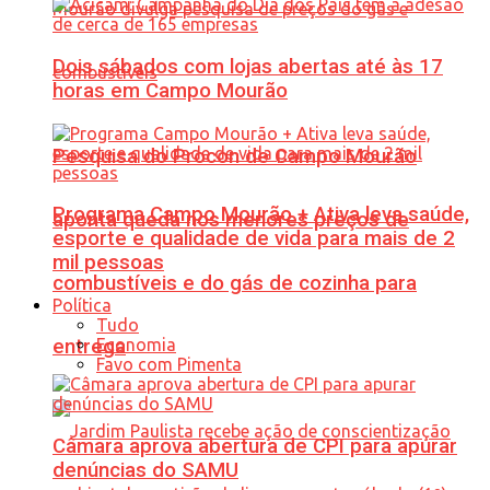
Dois sábados com lojas abertas até às 17
horas em Campo Mourão
Pesquisa do Procon de Campo Mourão
Programa Campo Mourão + Ativa leva saúde,
aponta queda nos menores preços de
esporte e qualidade de vida para mais de 2
mil pessoas
combustíveis e do gás de cozinha para
Política
Tudo
Economia
entrega
Favo com Pimenta
Câmara aprova abertura de CPI para apurar
denúncias do SAMU