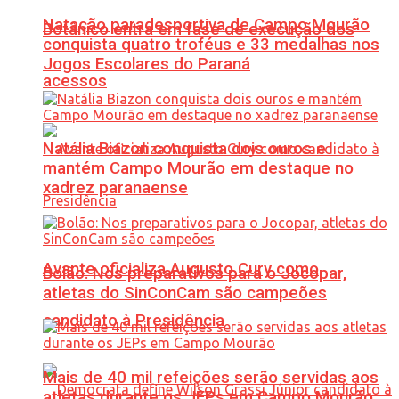
Natação paradesportiva de Campo Mourão
Botânico entra em fase de execução dos
conquista quatro troféus e 33 medalhas nos
Jogos Escolares do Paraná
acessos
Natália Biazon conquista dois ouros e
mantém Campo Mourão em destaque no
xadrez paranaense
Avante oficializa Augusto Cury como
Bolão: Nos preparativos para o Jocopar,
atletas do SinConCam são campeões
candidato à Presidência
Mais de 40 mil refeições serão servidas aos
atletas durante os JEPs em Campo Mourão