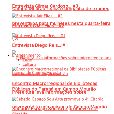
Entrevista Gilmar Cardoso… #3
Campo Mourão realiza campanha de exames
preventivos para mulheres nesta quarta-feira
Entrevista Jair Elias… #2
(5)
Entrevista Diego Reis… #1
Entretenimento
Tudo
Cultura
Encontro Macrorregional de Bibliotecas
Públicas do Paraná em Campo Mourão
Prefeitura leva informações sobre
microcrédito aos bairros de Campo Mourão
Sábado: Espaço Sou Arte promove o 4º