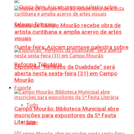
Museu de Campo Mourão recebe obra de
artista curitibana e amplia acervo de artes
visuais
Quinta-feira: Acicam promove palestra sobre
Reforma Tributária
Exposição “Reflexos da Dualidade” será
aberta nesta sexta-feira (31) em Campo
Mourão
Esporte
Tudo
Campo Mourão: Biblioteca Municipal abre
inscrições para expositores da 5ª Festa
Literária
Lazer