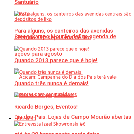
Santuário
Para alguns, os canteiros das avenidas
Cmeg/Campo Mourão define agenda de
centrais são depósitos de lixo
ações para agosto
Quando 2013 parece que é hoje!
Quando três nunca é demais!
Ricardo Borges, Eventos!
Dia dos Pais: Lojas de Campo Mourão abertas
Entrevista