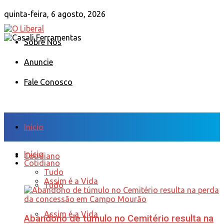
quinta-feira, 6 agosto, 2026
Sobre Nós
Anuncie
Fale Conosco
Início
Início
Cotidiano
Cotidiano
Tudo
Assim é a Vida
Tudo
Assim é a Vida
Abandono de túmulo no Cemitério resulta na