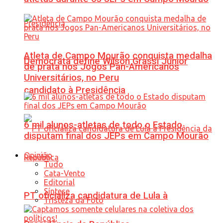
Atleta de Campo Mourão conquista medalha
Democrata define Wilson Grassi Júnior
de prata nos Jogos Pan-Americanos
Universitários, no Peru
candidato à Presidência
6 mil alunos-atletas de todo o Estado
disputam final dos JEPs em Campo Mourão
Opinião
Tudo
Cata-Vento
Editorial
Síntese
PT oficializa candidatura de Lula à
Tristeza da Foto