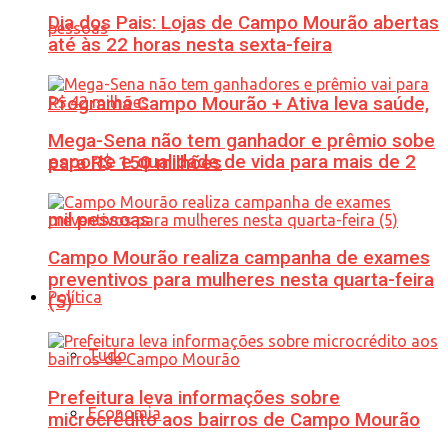
Dia dos Pais: Lojas de Campo Mourão abertas
até às 22 horas nesta sexta-feira
Programa Campo Mourão + Ativa leva saúde,
Mega-Sena não tem ganhador e prêmio sobe
esporte e qualidade de vida para mais de 2
para R$ 150 milhões
mil pessoas
Campo Mourão realiza campanha de exames
preventivos para mulheres nesta quarta-feira
Política
(5)
Tudo
Prefeitura leva informações sobre
Economia
microcrédito aos bairros de Campo Mourão