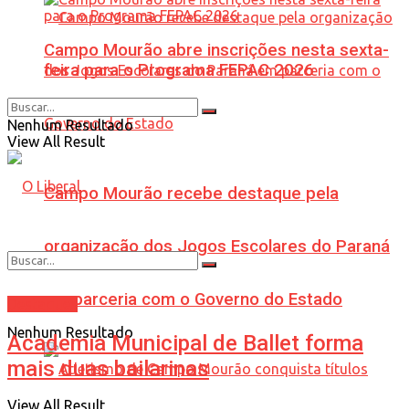
Campo Mourão abre inscrições nesta sexta-
feira para o Programa FEPAC 2026
Nenhum Resultado
View All Result
Campo Mourão recebe destaque pela
organização dos Jogos Escolares do Paraná
em parceria com o Governo do Estado
Destaques
Nenhum Resultado
Academia Municipal de Ballet forma
mais duas bailarinas
View All Result