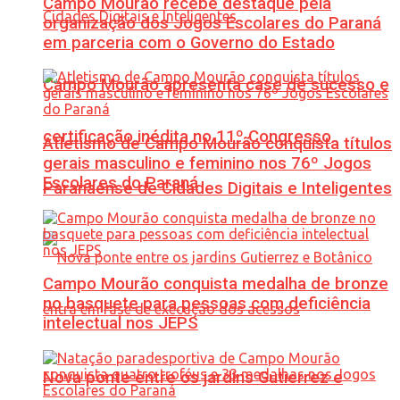
Campo Mourão recebe destaque pela
organização dos Jogos Escolares do Paraná
em parceria com o Governo do Estado
Campo Mourão apresenta case de sucesso e
certificação inédita no 11º Congresso
Atletismo de Campo Mourão conquista títulos
gerais masculino e feminino nos 76º Jogos
Escolares do Paraná
Paranaense de Cidades Digitais e Inteligentes
Campo Mourão conquista medalha de bronze
no basquete para pessoas com deficiência
intelectual nos JEPS
Nova ponte entre os jardins Gutierrez e