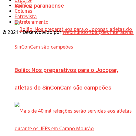
xadrez paranaense
Opinião
Colunas
Entrevista
Entretenimento
© 2021 - Desenvolvido por
Webmundo soluções Interativas
Bolão: Nos preparativos para o Jocopar,
atletas do SinConCam são campeões