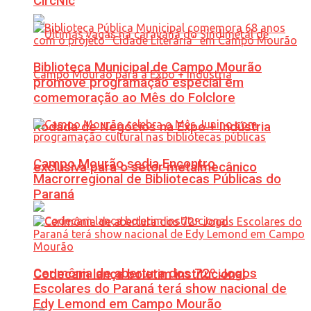
CircNic
Biblioteca Municipal de Campo Mourão
promove programação especial em
comemoração ao Mês do Folclore
Rodada de Negócios na Expo + Indústria
Campo Mourão sedia Encontro
exclusiva para o setor metalmecânico
Macrorregional de Bibliotecas Públicas do
Paraná
Cerimônia de abertura dos 72º Jogos
Codecam lança boletim institucional
Escolares do Paraná terá show nacional de
Edy Lemond em Campo Mourão