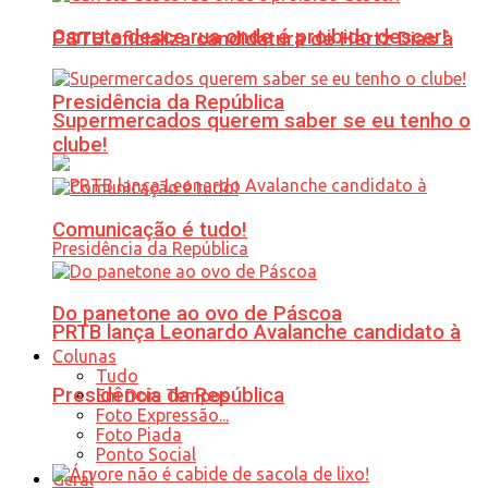
Carreta desce rua onde é proibido descer!
PSTU oficializa candidatura de Hertz Dias à
Presidência da República
Supermercados querem saber se eu tenho o
clube!
Comunicação é tudo!
Do panetone ao ovo de Páscoa
PRTB lança Leonardo Avalanche candidato à
Colunas
Tudo
Presidência da República
Em Dois Tempos
Foto Expressão...
Foto Piada
Ponto Social
Geral