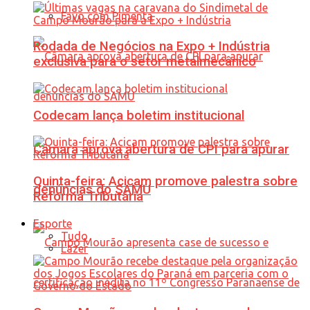
Favo com Pimenta
Rodada de Negócios na Expo + Indústria
exclusiva para o setor metalmecânico
Codecam lança boletim institucional
Câmara aprova abertura de CPI para apurar
Quinta-feira: Acicam promove palestra sobre
denúncias do SAMU
Reforma Tributária
Esporte
Tudo
Lazer