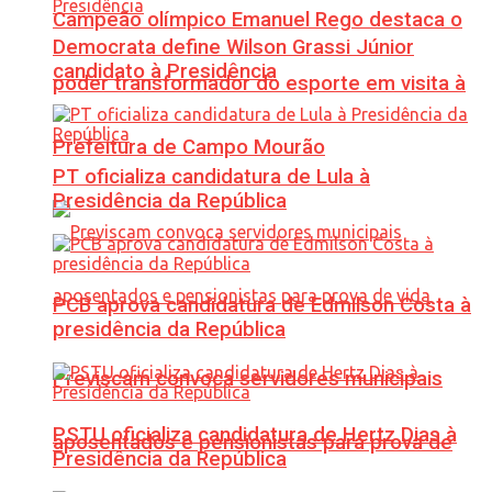
Campeão olímpico Emanuel Rego destaca o
Democrata define Wilson Grassi Júnior
candidato à Presidência
poder transformador do esporte em visita à
Prefeitura de Campo Mourão
PT oficializa candidatura de Lula à
Presidência da República
PCB aprova candidatura de Edmilson Costa à
presidência da República
Previscam convoca servidores municipais
PSTU oficializa candidatura de Hertz Dias à
aposentados e pensionistas para prova de
Presidência da República