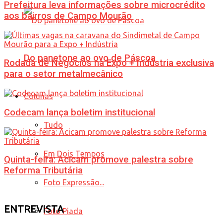
Prefeitura leva informações sobre microcrédito
aos bairros de Campo Mourão
Do panetone ao ovo de Páscoa
Rodada de Negócios na Expo + Indústria exclusiva
para o setor metalmecânico
Colunas
Codecam lança boletim institucional
Tudo
Em Dois Tempos
Quinta-feira: Acicam promove palestra sobre
Reforma Tributária
Foto Expressão...
ENTREVISTA
Foto Piada