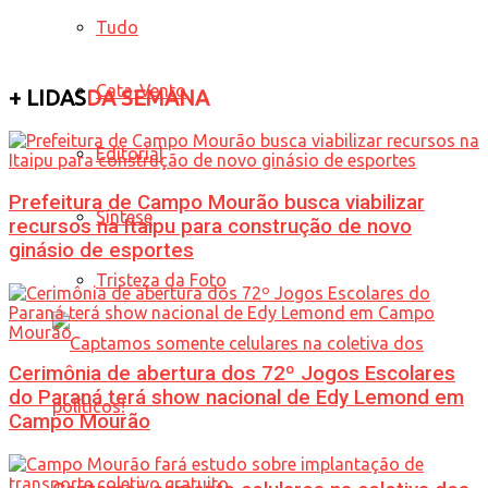
Tudo
Cata-Vento
+ LIDAS
DA SEMANA
Editorial
Prefeitura de Campo Mourão busca viabilizar
Síntese
recursos na Itaipu para construção de novo
ginásio de esportes
Tristeza da Foto
Cerimônia de abertura dos 72º Jogos Escolares
do Paraná terá show nacional de Edy Lemond em
Campo Mourão