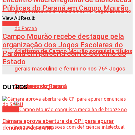
Públicas do Paraná em Campo Mourão
View All Result
Esporte
Campo Mourão recebe destaque pela
organização dos Jogos Escolares do
Atletismo de Campo Mourão conquista títulos
Paraná em parceria com o Governo do
Estado
gerais masculino e feminino nos 76º Jogos
Escolares do Paraná
OUTROS
DESTAQUES
Política
Câmara aprova abertura de CPI para apurar
denúncias do SAMU