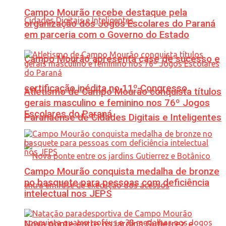
Campo Mourão recebe destaque pela
organização dos Jogos Escolares do Paraná
em parceria com o Governo do Estado
Campo Mourão apresenta case de sucesso e
certificação inédita no 11º Congresso
Atletismo de Campo Mourão conquista títulos
gerais masculino e feminino nos 76º Jogos
Escolares do Paraná
Paranaense de Cidades Digitais e Inteligentes
Campo Mourão conquista medalha de bronze
no basquete para pessoas com deficiência
intelectual nos JEPS
Nova ponte entre os jardins Gutierrez e