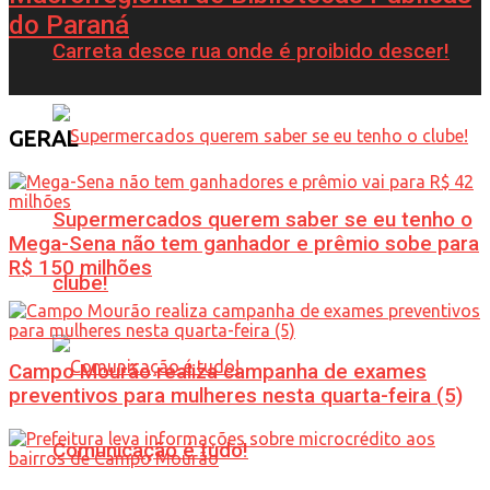
do Paraná
Carreta desce rua onde é proibido descer!
GERAL
Supermercados querem saber se eu tenho o
Mega-Sena não tem ganhador e prêmio sobe para
R$ 150 milhões
clube!
Campo Mourão realiza campanha de exames
preventivos para mulheres nesta quarta-feira (5)
Comunicação é tudo!