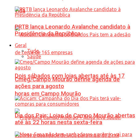
vida
PRTB lança Leonardo Avalanche candidato à
Presidência da República
Geral
Tudo
Saúde
Dois sábados com lojas abertas até às 17
Cmeg/Campo Mourão define agenda de
ações para agosto
horas em Campo Mourão
Dia dos Pais: Lojas de Campo Mourão abertas
até às 22 horas nesta sexta-feira