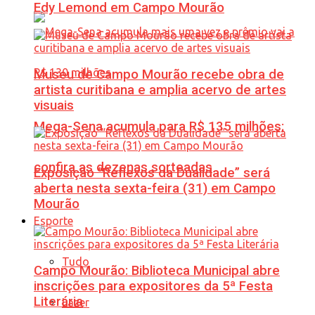
Edy Lemond em Campo Mourão
Museu de Campo Mourão recebe obra de
artista curitibana e amplia acervo de artes
visuais
Mega-Sena acumula para R$ 135 milhões;
confira as dezenas sorteadas
Exposição “Reflexos da Dualidade” será
aberta nesta sexta-feira (31) em Campo
Mourão
Esporte
Tudo
Campo Mourão: Biblioteca Municipal abre
inscrições para expositores da 5ª Festa
Literária
Lazer