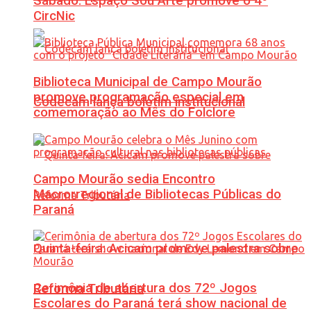
Sábado: Espaço Sou Arte promove o 4º
CircNic
Biblioteca Municipal de Campo Mourão
promove programação especial em
Codecam lança boletim institucional
comemoração ao Mês do Folclore
Campo Mourão sedia Encontro
Macrorregional de Bibliotecas Públicas do
Paraná
Quinta-feira: Acicam promove palestra sobre
Cerimônia de abertura dos 72º Jogos
Reforma Tributária
Escolares do Paraná terá show nacional de