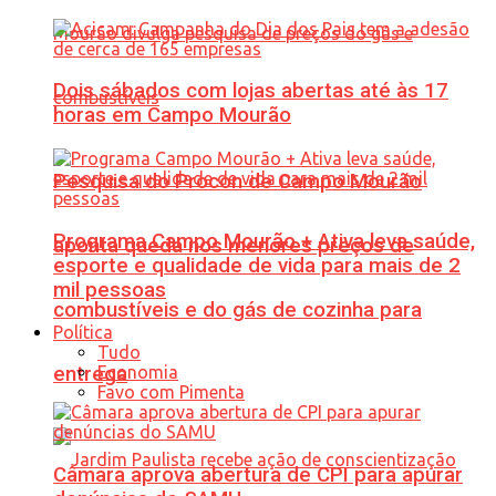
Dois sábados com lojas abertas até às 17
horas em Campo Mourão
Pesquisa do Procon de Campo Mourão
Programa Campo Mourão + Ativa leva saúde,
aponta queda nos menores preços de
esporte e qualidade de vida para mais de 2
mil pessoas
combustíveis e do gás de cozinha para
Política
Tudo
Economia
entrega
Favo com Pimenta
Câmara aprova abertura de CPI para apurar