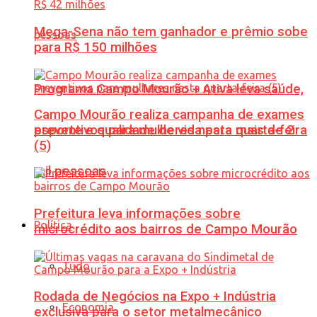
Mega-Sena não tem ganhador e prêmio sobe
para R$ 150 milhões
Programa Campo Mourão + Ativa leva saúde,
Campo Mourão realiza campanha de exames
esporte e qualidade de vida para mais de 2
preventivos para mulheres nesta quarta-feira
(5)
mil pessoas
Prefeitura leva informações sobre
Política
microcrédito aos bairros de Campo Mourão
Tudo
Rodada de Negócios na Expo + Indústria
Economia
exclusiva para o setor metalmecânico