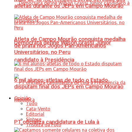
atletas durante os JEPs em Campo Mourão
Atleta de Campo Mourão conquista medalha
Democrata define Wilson Grassi Júnior
de prata nos Jogos Pan-Americanos
Universitários, no Peru
candidato à Presidência
6 mil alunos-atletas de todo o Estado
disputam final dos JEPs em Campo Mourão
Opinião
Tudo
Cata-Vento
Editorial
Síntese
PT oficializa candidatura de Lula à
Tristeza da Foto