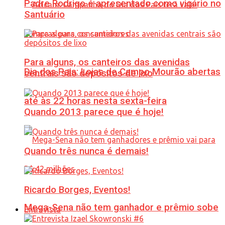
Padre Rodrigo é apresentado como vigário no
Santuário
Para alguns, os canteiros das avenidas
Dia dos Pais: Lojas de Campo Mourão abertas
centrais são depósitos de lixo
até às 22 horas nesta sexta-feira
Quando 2013 parece que é hoje!
Quando três nunca é demais!
Ricardo Borges, Eventos!
Mega-Sena não tem ganhador e prêmio sobe
Entrevista