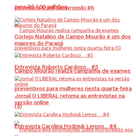
para R$ 150 milhões
Entrevista Izael Skowronski #6
Cortejo Natalino de Campo Mourão é um dos
maiores do Paraná
Entrevista Roberto Cardoso… #5
Campo Mourão realiza campanha de exames
preventivos para mulheres nesta quarta-feira
Jornal O LIBERAL retoma as entrevistas na
versão online
(5)
Entrevista Carolina Hodniuk Lemos… #4