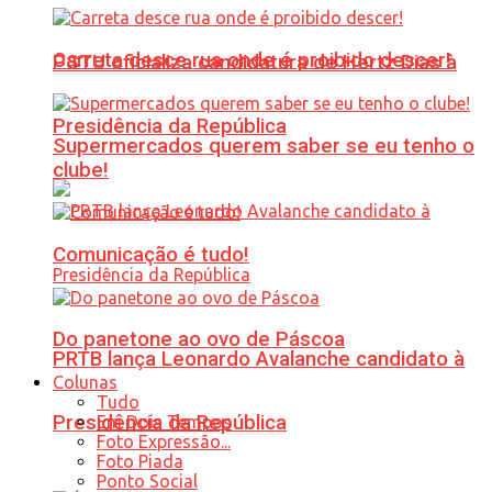
Carreta desce rua onde é proibido descer!
PSTU oficializa candidatura de Hertz Dias à
Presidência da República
Supermercados querem saber se eu tenho o
clube!
Comunicação é tudo!
Do panetone ao ovo de Páscoa
PRTB lança Leonardo Avalanche candidato à
Colunas
Tudo
Presidência da República
Em Dois Tempos
Foto Expressão...
Foto Piada
Ponto Social