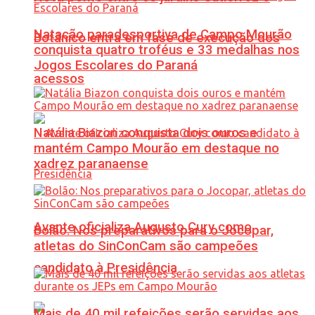
Natação paradesportiva de Campo Mourão
Botânico entra em fase de execução dos
conquista quatro troféus e 33 medalhas nos
Jogos Escolares do Paraná
acessos
Natália Biazon conquista dois ouros e
mantém Campo Mourão em destaque no
xadrez paranaense
Avante oficializa Augusto Cury como
Bolão: Nos preparativos para o Jocopar,
atletas do SinConCam são campeões
candidato à Presidência
Mais de 40 mil refeições serão servidas aos