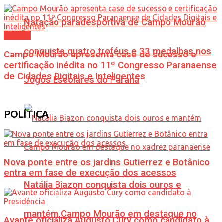
Natação paradesportiva de Campo Mourão
Política
conquista quatro troféus e 33 medalhas nos
Campo Mourão apresenta case de sucesso e
certificação inédita no 11º Congresso Paranaense
de Cidades Digitais e Inteligentes
Jogos Escolares do Paraná
POLÍTICA
Nova ponte entre os jardins Gutierrez e Botânico
entra em fase de execução dos acessos
Natália Biazon conquista dois ouros e
mantém Campo Mourão em destaque no
Avante oficializa Augusto Cury como candidato à