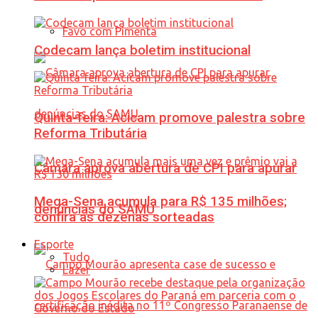
Favo com Pimenta
Codecam lança boletim institucional
Quinta-feira: Acicam promove palestra sobre
Reforma Tributária
Câmara aprova abertura de CPI para apurar
Mega-Sena acumula para R$ 135 milhões;
denúncias do SAMU
confira as dezenas sorteadas
Esporte
Tudo
Lazer