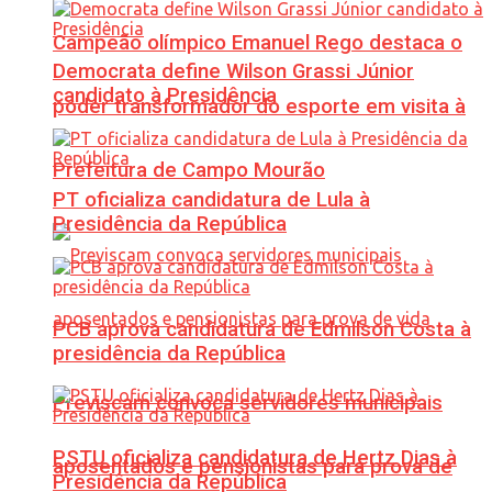
Campeão olímpico Emanuel Rego destaca o
Democrata define Wilson Grassi Júnior
candidato à Presidência
poder transformador do esporte em visita à
Prefeitura de Campo Mourão
PT oficializa candidatura de Lula à
Presidência da República
PCB aprova candidatura de Edmilson Costa à
presidência da República
Previscam convoca servidores municipais
PSTU oficializa candidatura de Hertz Dias à
aposentados e pensionistas para prova de
Presidência da República