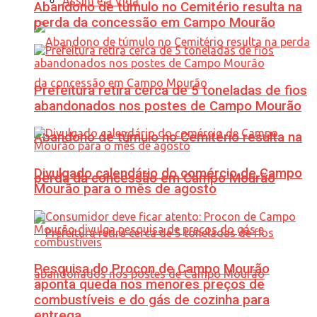
Assim é a Vida
Abandono de túmulo no Cemitério resulta na
perda da concessão em Campo Mourão
Prefeitura retira cerca de 5 toneladas de fios
abandonados nos postes de Campo Mourão
Abandono de túmulo no Cemitério resulta na
Divulgado calendário do comércio de Campo
perda da concessão em Campo Mourão
Mourão para o mês de agosto
Pesquisa do Procon de Campo Mourão
aponta queda nos menores preços de
combustíveis e do gás de cozinha para
entrega