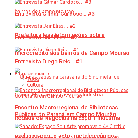
Entrevista Gilmar Cardoso… #3
Prefeitura leva informações sobre
Entrevista Jair Elias… #2
microcrédito aos bairros de Campo Mourão
Entrevista Diego Reis… #1
Entretenimento
Tudo
Cultura
Encontro Macrorregional de Bibliotecas
Públicas do Paraná em Campo Mourão
Rodada de Negócios na Expo + Indústria
exclusiva para o setor metalmecânico