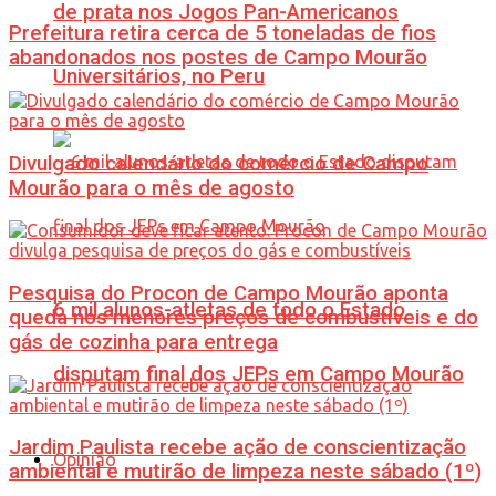
de prata nos Jogos Pan-Americanos
Prefeitura retira cerca de 5 toneladas de fios
abandonados nos postes de Campo Mourão
Universitários, no Peru
Divulgado calendário do comércio de Campo
Mourão para o mês de agosto
Pesquisa do Procon de Campo Mourão aponta
6 mil alunos-atletas de todo o Estado
queda nos menores preços de combustíveis e do
gás de cozinha para entrega
disputam final dos JEPs em Campo Mourão
Jardim Paulista recebe ação de conscientização
Opinião
ambiental e mutirão de limpeza neste sábado (1º)