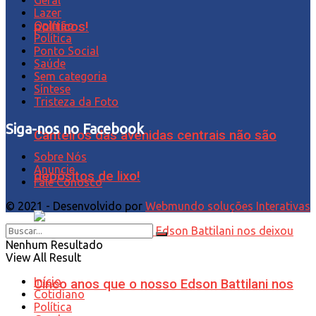
Lazer
Opinião
políticos!
Política
Ponto Social
Saúde
Sem categoria
Síntese
Tristeza da Foto
Siga-nos no Facebook
Canteiros das avenidas centrais não são
Sobre Nós
Anuncie
depósitos de lixo!
Fale Conosco
© 2021 - Desenvolvido por
Webmundo soluções Interativas
Nenhum Resultado
View All Result
Início
Cinco anos que o nosso Edson Battilani nos
Cotidiano
Política