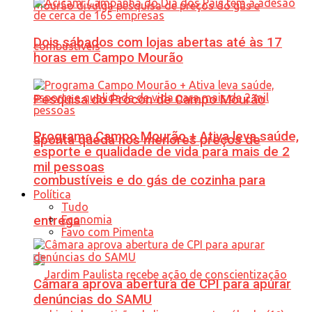
Dois sábados com lojas abertas até às 17
horas em Campo Mourão
Pesquisa do Procon de Campo Mourão
Programa Campo Mourão + Ativa leva saúde,
aponta queda nos menores preços de
esporte e qualidade de vida para mais de 2
mil pessoas
combustíveis e do gás de cozinha para
Política
Tudo
Economia
entrega
Favo com Pimenta
Câmara aprova abertura de CPI para apurar
denúncias do SAMU