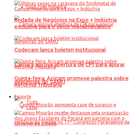
Favo com Pimenta
Rodada de Negócios na Expo + Indústria
exclusiva para o setor metalmecânico
Codecam lança boletim institucional
Câmara aprova abertura de CPI para apurar
Quinta-feira: Acicam promove palestra sobre
denúncias do SAMU
Reforma Tributária
Esporte
Tudo
Lazer