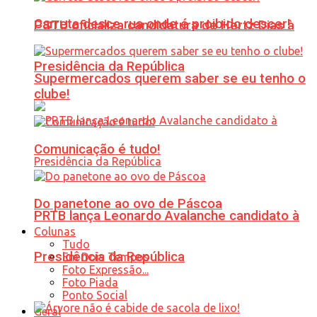
Carreta desce rua onde é proibido descer!
PSTU oficializa candidatura de Hertz Dias à
Presidência da República
Supermercados querem saber se eu tenho o
clube!
Comunicação é tudo!
Do panetone ao ovo de Páscoa
PRTB lança Leonardo Avalanche candidato à
Colunas
Tudo
Presidência da República
Em Dois Tempos
Foto Expressão...
Foto Piada
Ponto Social
Geral