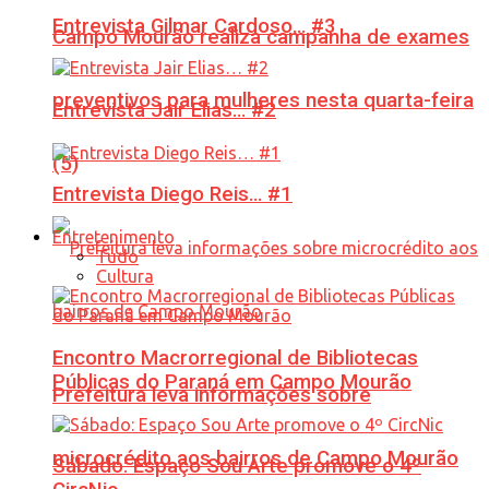
Entrevista Gilmar Cardoso… #3
Campo Mourão realiza campanha de exames
preventivos para mulheres nesta quarta-feira
Entrevista Jair Elias… #2
(5)
Entrevista Diego Reis… #1
Entretenimento
Tudo
Cultura
Encontro Macrorregional de Bibliotecas
Públicas do Paraná em Campo Mourão
Prefeitura leva informações sobre
microcrédito aos bairros de Campo Mourão
Sábado: Espaço Sou Arte promove o 4º