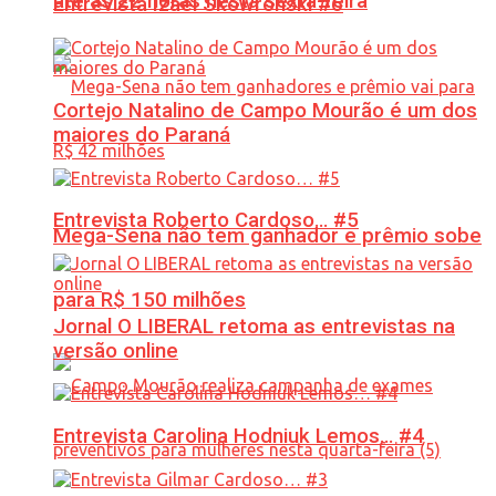
até às 22 horas nesta sexta-feira
Entrevista Izael Skowronski #6
Cortejo Natalino de Campo Mourão é um dos
maiores do Paraná
Entrevista Roberto Cardoso… #5
Mega-Sena não tem ganhador e prêmio sobe
para R$ 150 milhões
Jornal O LIBERAL retoma as entrevistas na
versão online
Entrevista Carolina Hodniuk Lemos… #4