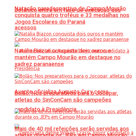
Natação paradesportiva de Campo Mourão
Botânico entra em fase de execução dos
conquista quatro troféus e 33 medalhas nos
Jogos Escolares do Paraná
acessos
Natália Biazon conquista dois ouros e
mantém Campo Mourão em destaque no
xadrez paranaense
Avante oficializa Augusto Cury como
Bolão: Nos preparativos para o Jocopar,
atletas do SinConCam são campeões
candidato à Presidência
Mais de 40 mil refeições serão servidas aos
atletas durante os JEPs em Campo Mourão