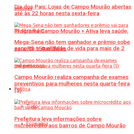
Dia dos Pais: Lojas de Campo Mourão abertas
até às 22 horas nesta sexta-feira
Programa Campo Mourão + Ativa leva saúde,
Mega-Sena não tem ganhador e prêmio sobe
esporte e qualidade de vida para mais de 2
para R$ 150 milhões
mil pessoas
Campo Mourão realiza campanha de exames
preventivos para mulheres nesta quarta-feira
Política
(5)
Tudo
Prefeitura leva informações sobre
Economia
microcrédito aos bairros de Campo Mourão