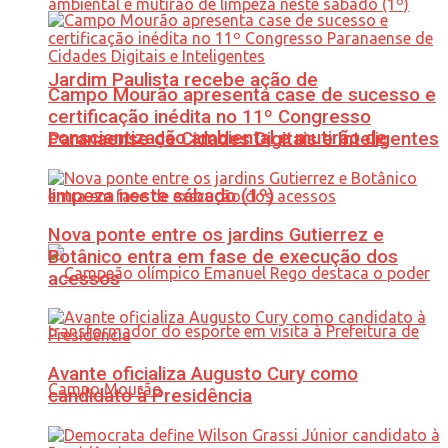
Jardim Paulista recebe ação de
Campo Mourão apresenta case de sucesso e
certificação inédita no 11º Congresso
conscientização ambiental e mutirão de
Paranaense de Cidades Digitais e Inteligentes
limpeza neste sábado (1º)
Nova ponte entre os jardins Gutierrez e
Botânico entra em fase de execução dos
acessos
Avante oficializa Augusto Cury como
candidato à Presidência