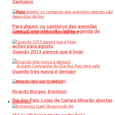
Santuário
Para alguns, os canteiros das avenidas
Cmeg/Campo Mourão define agenda de
centrais são depósitos de lixo
ações para agosto
Quando 2013 parece que é hoje!
Quando três nunca é demais!
Ricardo Borges, Eventos!
Dia dos Pais: Lojas de Campo Mourão abertas
Entrevista