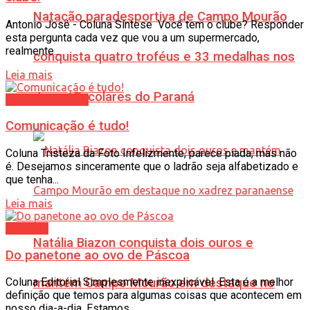
Natação paradesportiva de Campo Mourão
Antonio José - Coluna Síntese Você tem o clube? Responder
esta pergunta cada vez que vou a um supermercado,
realmente...
conquista quatro troféus e 33 medalhas nos
Leia mais
Jogos Escolares do Paraná
Tristeza da Foto
Comunicação é tudo!
Coluna Tristeza da Foto Infelizmente, parece piada, mas não
é. Desejamos sinceramente que o ladrão seja alfabetizado e
que tenha...
Leia mais
Editorial
Natália Biazon conquista dois ouros e
Do panetone ao ovo de Páscoa
mantém Campo Mourão em destaque no
Coluna Editorial Simplesmente inexplicável. Esta é a melhor
definição que temos para algumas coisas que acontecem em
nosso dia-a-dia. Estamos...