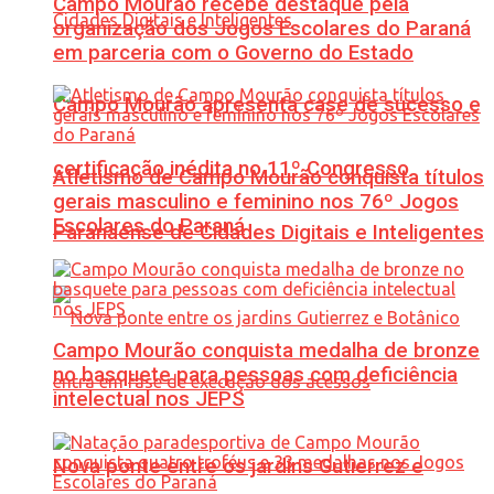
Campo Mourão recebe destaque pela
organização dos Jogos Escolares do Paraná
em parceria com o Governo do Estado
Campo Mourão apresenta case de sucesso e
certificação inédita no 11º Congresso
Atletismo de Campo Mourão conquista títulos
gerais masculino e feminino nos 76º Jogos
Escolares do Paraná
Paranaense de Cidades Digitais e Inteligentes
Campo Mourão conquista medalha de bronze
no basquete para pessoas com deficiência
intelectual nos JEPS
Nova ponte entre os jardins Gutierrez e