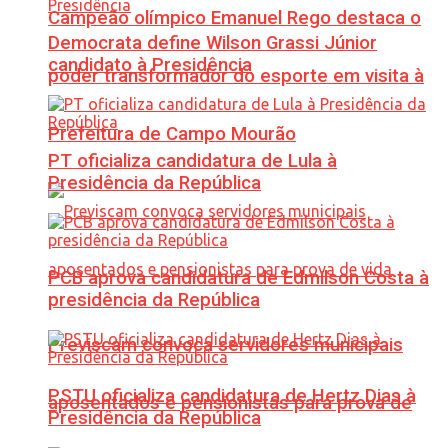
Campeão olímpico Emanuel Rego destaca o
Democrata define Wilson Grassi Júnior
candidato à Presidência
poder transformador do esporte em visita à
Prefeitura de Campo Mourão
PT oficializa candidatura de Lula à
Presidência da República
PCB aprova candidatura de Edmilson Costa à
presidência da República
Previscam convoca servidores municipais
PSTU oficializa candidatura de Hertz Dias à
aposentados e pensionistas para prova de
Presidência da República