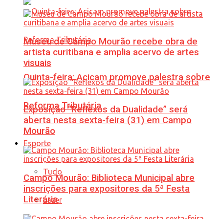
Museu de Campo Mourão recebe obra de
artista curitibana e amplia acervo de artes
visuais
Quinta-feira: Acicam promove palestra sobre
Reforma Tributária
Exposição “Reflexos da Dualidade” será
aberta nesta sexta-feira (31) em Campo
Mourão
Esporte
Tudo
Campo Mourão: Biblioteca Municipal abre
inscrições para expositores da 5ª Festa
Literária
Lazer