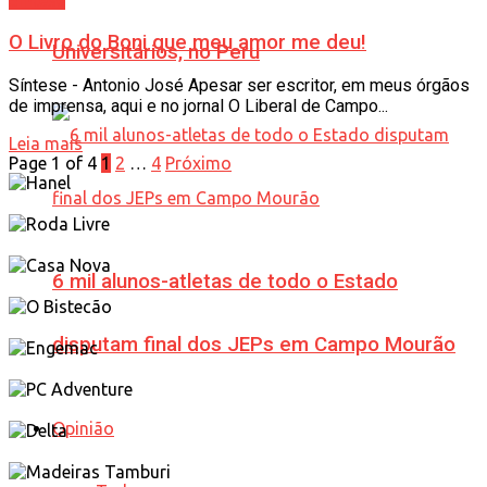
Síntese
O Livro do Boni que meu amor me deu!
Universitários, no Peru
Síntese - Antonio José Apesar ser escritor, em meus órgãos
de imprensa, aqui e no jornal O Liberal de Campo...
Leia mais
Page 1 of 4
1
2
…
4
Próximo
6 mil alunos-atletas de todo o Estado
disputam final dos JEPs em Campo Mourão
Opinião