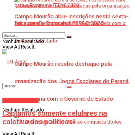
Campo Mourão abre inscrições nesta sexta-
feira para o Programa FEPAC 2026
Nenhum Resultado
View All Result
Campo Mourão recebe destaque pela
organização dos Jogos Escolares do Paraná
em parceria com o Governo do Estado
Tristeza da Foto
Nenhum Resultado
Captamos somente celulares na
coletiva dos políticos!
View All Result