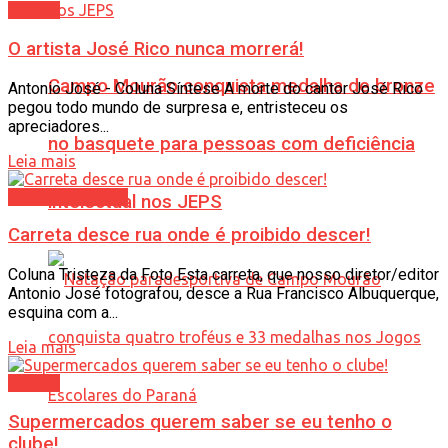
Síntese
O artista José Rico nunca morrerá!
Campo Mourão conquista medalha de bronze
Antonio José - Coluna Síntese A morte do cantor José Rico
pegou todo mundo de surpresa e, entristeceu os
apreciadores...
no basquete para pessoas com deficiência
Leia mais
Tristeza da Foto
intelectual nos JEPS
Carreta desce rua onde é proibido descer!
Coluna Tristeza da Foto Esta carreta, que nosso diretor/editor
Antonio José fotografou, desce a Rua Francisco Albuquerque,
esquina com a...
Leia mais
Síntese
Supermercados querem saber se eu tenho o
clube!