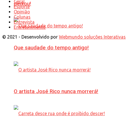
Geral
deixou!
Esporte
Opinião
Colunas
Entrevista
Entretenimento
© 2021 - Desenvolvido por
Webmundo soluções Interativas
Que saudade do tempo antigo!
O artista José Rico nunca morrerá!