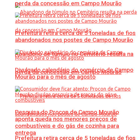
perda da concessão em Campo Mourão
Prefeitura retira cerca de 5 toneladas de fios
abandonados nos postes de Campo Mourão
Abandono de túmulo no Cemitério resulta na
Divulgado calendário do comércio de Campo
perda da concessão em Campo Mourão
Mourão para o mês de agosto
Pesquisa do Procon de Campo Mourão
aponta queda nos menores preços de
combustíveis e do gás de cozinha para
entrega
Prefeitura retira cerca de 5 toneladas de fios