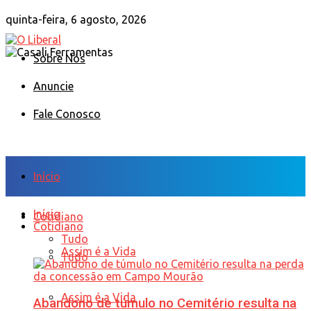
quinta-feira, 6 agosto, 2026
Sobre Nós
Anuncie
Fale Conosco
Início
Início
Cotidiano
Cotidiano
Tudo
Assim é a Vida
Tudo
Assim é a Vida
Abandono de túmulo no Cemitério resulta na