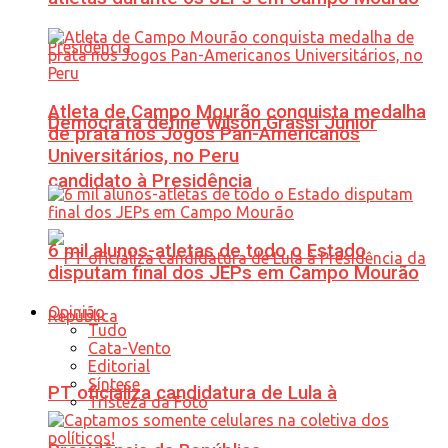
Atleta de Campo Mourão conquista medalha
Democrata define Wilson Grassi Júnior
de prata nos Jogos Pan-Americanos
Universitários, no Peru
candidato à Presidência
6 mil alunos-atletas de todo o Estado
disputam final dos JEPs em Campo Mourão
Opinião
Tudo
Cata-Vento
Editorial
Síntese
PT oficializa candidatura de Lula à
Tristeza da Foto