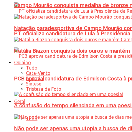
Campo Mourão conquista medalha de bronze no
Natação paradesportiva de Campo Mourão conq
PT oficializa candidatura de Lula à Presidência
Natália Biazon conquista dois ouros e mant
Opinião
Tudo
Cata-Vento
PCB aprova candidatura de Edmilson Costa à p
Editorial
Síntese
Tristeza da Foto
Geral
A confusão do tempo silenciada em uma poesi
Tudo
Não pode ser apenas uma utopia a busca de d