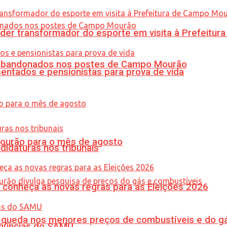
er transformador do esporte em visita à Prefeitu
os abandonados nos postes de Campo Mourão
entados e pensionistas para prova de vida
Mourão para o mês de agosto
didaturas nos tribunais
 conheça as novas regras para as Eleições 2026
queda nos menores preços de combustíveis e do gá
enúncias do SAMU