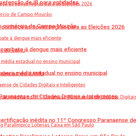
retenção de IR para entidades
 no comércio de Campo Mourão
 conheça as novas regras para as Eleições 2026
combate à dengue mais eficiente
upera média estadual no ensino municipal
enúncias do SAMU
ranaense de Cidades Digitais e Inteligentes
tificação inédita no 11º Congresso Paranaense de C