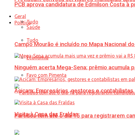
PCB aprova candidatura de Edmilson Costa à p
Geral
Tudo
Política
Saúde
Tudo
Campo Mourão é incluído no Mapa Nacional do
Economia
Ninguém acerta Mega-Sena; prêmio acumula p
Favo com Pimenta
Acicam: Empresários, gestores e contabilistas
Visita à Casa das Fraldas
Partidos têm até o dia 15 para registrarem can