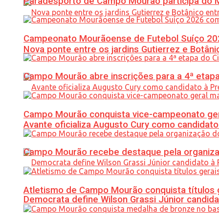
Paradesporto de Campo Mourão participa do M
Campeonato Mourãoense de Futebol Suíço 20
Nova ponte entre os jardins Gutierrez e Botâ
Campo Mourão abre inscrições para a 4ª etapa 
Campo Mourão conquista vice-campeonato gera
Avante oficializa Augusto Cury como candidato
Campo Mourão recebe destaque pela organiza
Atletismo de Campo Mourão conquista títulos 
Democrata define Wilson Grassi Júnior candida