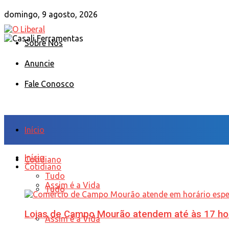
domingo, 9 agosto, 2026
Sobre Nós
Anuncie
Fale Conosco
Início
Início
Cotidiano
Cotidiano
Tudo
Assim é a Vida
Tudo
Lojas de Campo Mourão atendem até às 17 ho
Assim é a Vida