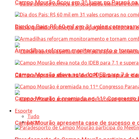
Campo Mourão ficou em 3º lugar no Paraná na 
Dia dos Pais: R$ 60 mil em 31 vales compras
Saiba quando começa a propaganda eleitoral e
Armadilhas reforçam monitoramento e tornam 
Campo Mourão eleva nota do IDEB para 7,1 e s
Câmara aprova abertura de CPI para apurar d
Campo Mourão é premiada no 11º Congresso Pa
Esporte
Tudo
Lazer
Campo Mourão apresenta case de sucesso e cer