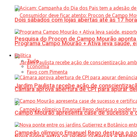
Dois sábados com lojas abertas até às 17 h
Pesquisa do Procon de Campo Mourão aponta 
Programa Campo Mourão + Ativa leva saúde, es
Política
Tudo
Economia
Favo com Pimenta
Jardim Paulista recebe ação de conscientizaç
Câmara aprova abertura de CPI para apurar d
Campo Mourão apresenta case de sucesso e cer
Campeão olímpico Emanuel Rego destaca o pod
Nova ponte entre os jardins Gutierrez e Botâ