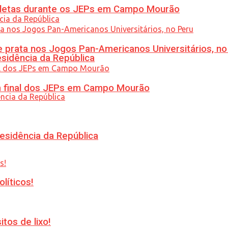
atletas durante os JEPs em Campo Mourão
 prata nos Jogos Pan-Americanos Universitários, no
esidência da República
am final dos JEPs em Campo Mourão
esidência da República
líticos!
tos de lixo!