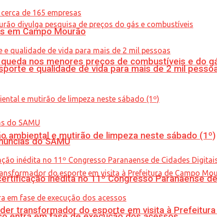
oras em Campo Mourão
queda nos menores preços de combustíveis e do gá
porte e qualidade de vida para mais de 2 mil pesso
ão ambiental e mutirão de limpeza neste sábado (1º)
enúncias do SAMU
tificação inédita no 11º Congresso Paranaense de C
er transformador do esporte em visita à Prefeitu
nico entra em fase de execução dos acessos