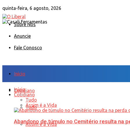
quinta-feira, 6 agosto, 2026
Sobre Nós
Anuncie
Fale Conosco
Início
Início
Cotidiano
Cotidiano
Tudo
Assim é a Vida
Tudo
Abandono de túmulo no Cemitério resulta na
Assim é a Vida