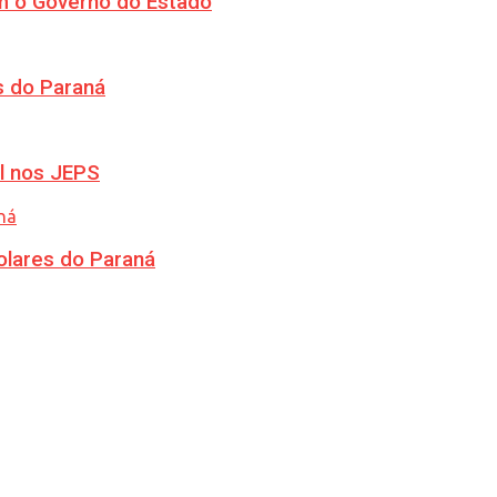
m o Governo do Estado
s do Paraná
l nos JEPS
olares do Paraná