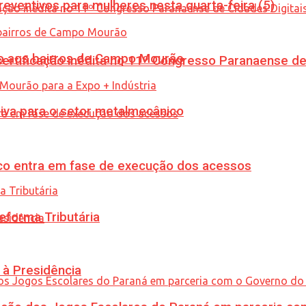
ventivos para mulheres nesta quarta-feira (5)
to aos bairros de Campo Mourão
tificação inédita no 11º Congresso Paranaense de C
siva para o setor metalmecânico
nico entra em fase de execução dos acessos
eforma Tributária
 à Presidência