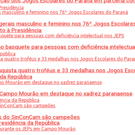
ção dos Jogos Escolares do Paraná em parceria co
gerais masculino e feminino nos 76º Jogos Escolare
to à Presidência
 basquete para pessoas com deficiência intelectua
uista quatro troféus e 33 medalhas nos Jogos Esc
 da República
ém Campo Mourão em destaque no xadrez paranaense
etas do SinConCam são campeões
residência da República