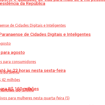
esidência da República
ranaense de Cidades Digitais e Inteligentes
para agosto
té às 22 horas nesta sexta-feira
ara R$ 150 milhões
enúncias do SAMU