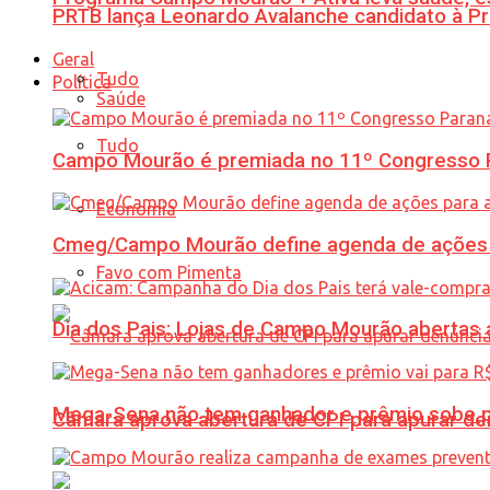
PRTB lança Leonardo Avalanche candidato à Pr
Geral
Tudo
Política
Saúde
Tudo
Campo Mourão é premiada no 11º Congresso Pa
Economia
Cmeg/Campo Mourão define agenda de ações 
Favo com Pimenta
Dia dos Pais: Lojas de Campo Mourão abertas a
Mega-Sena não tem ganhador e prêmio sobe p
Câmara aprova abertura de CPI para apurar d