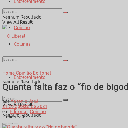
Entretenimento
Esporte
Nenhum Resultado
View All Result
Opinião
Colunas
Entrevista
Home
Opinião
Editorial
Entretenimento
Nenhum Resultado
Quanta falta faz o “fio de bigod
por
Antonio José
View All Result
21 de agosto de 2021
em
Editorial
,
Opinião
Nenhum Resultado
2 min read