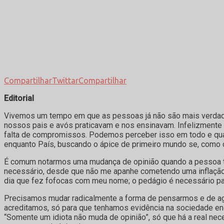
Compartilhar
Twittar
Compartilhar
Editorial
Vivemos um tempo em que as pessoas já não são mais verdadei
nossos pais e avós praticavam e nos ensinavam. Infelizmente 
falta de compromissos. Podemos perceber isso em todo e qual
enquanto País, buscando o ápice de primeiro mundo se, como
É comum notarmos uma mudança de opinião quando a pessoa tem
necessário, desde que não me apanhe cometendo uma inflação; 
dia que fez fofocas com meu nome; o pedágio é necessário pa
Precisamos mudar radicalmente a forma de pensarmos e de ag
acreditamos, só para que tenhamos evidência na sociedade e
“Somente um idiota não muda de opinião”, só que há a real n