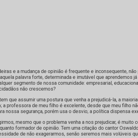
ras e a mudança de opinião é frequente e inconsequente, não 
aquela palavra forte, determinada e imutável que aprendemos j
quer segmento de nossa comunidade: empresarial, educacional,
 cidadãos não crescemos?
 que assumir uma postura que venha a prejudicá-la, a maioria
a professora de meu filho é excelente, desde que meu filho não
ra nossa segurança, porém usa o desvio; a política dispensa e
irmos, mesmo que o problema venha a nos prejudicar, é muito 
nquanto formador de opinião. Tem uma citação do cantor Oswal
ecessidade de não exagerarmos, senão seremos mais volúveis qu