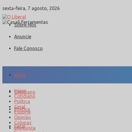
sexta-feira, 7 agosto, 2026
Sobre Nós
Anuncie
Fale Conosco
Início
Início
Cotidiano
Cotidiano
Política
Geral
Política
Esporte
Opinião
Colunas
Geral
Entrevista