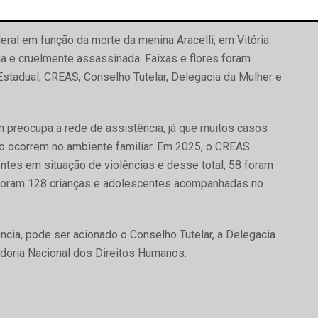
entes” é o slogan da campanha nacional.
deral em função da morte da menina Aracelli, em Vitória
da e cruelmente assassinada. Faixas e flores foram
Estadual, CREAS, Conselho Tutelar, Delegacia da Mulher e
preocupa a rede de assistência, já que muitos casos
o ocorrem no ambiente familiar. Em 2025, o CREAS
tes em situação de violências e desse total, 58 foram
 foram 128 crianças e adolescentes acompanhadas no
ncia, pode ser acionado o Conselho Tutelar, a Delegacia
idoria Nacional dos Direitos Humanos.