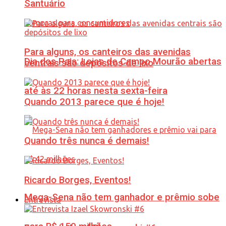
Santuário
Para alguns, os canteiros das avenidas
Dia dos Pais: Lojas de Campo Mourão abertas
centrais são depósitos de lixo
até às 22 horas nesta sexta-feira
Quando 2013 parece que é hoje!
Quando três nunca é demais!
Ricardo Borges, Eventos!
Mega-Sena não tem ganhador e prêmio sobe
Entrevista