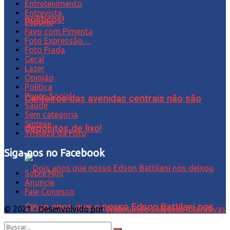
Entretenimento
Entrevista
políticos!
Esporte
Favo com Pimenta
Foto Expressão…
Foto Piada
Geral
Lazer
Opinião
Política
Ponto Social
Canteiros das avenidas centrais não são
Saúde
Sem categoria
Síntese
depósitos de lixo!
Tristeza da Foto
Siga-nos no Facebook
Sobre Nós
Anuncie
Fale Conosco
Cinco anos que o nosso Edson Battilani nos
© 2021 - Desenvolvido por
Webmundo soluções Interativas