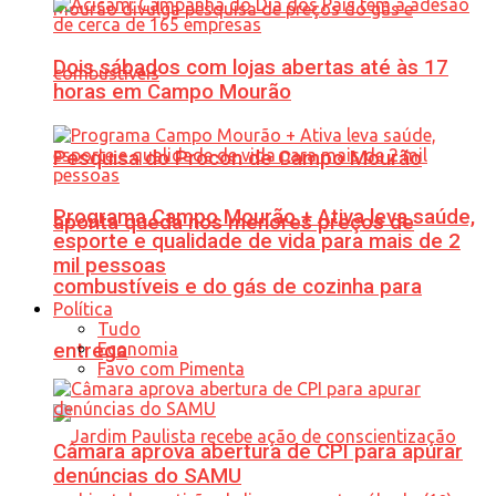
Dois sábados com lojas abertas até às 17
horas em Campo Mourão
Pesquisa do Procon de Campo Mourão
Programa Campo Mourão + Ativa leva saúde,
aponta queda nos menores preços de
esporte e qualidade de vida para mais de 2
mil pessoas
combustíveis e do gás de cozinha para
Política
Tudo
Economia
entrega
Favo com Pimenta
Câmara aprova abertura de CPI para apurar
denúncias do SAMU