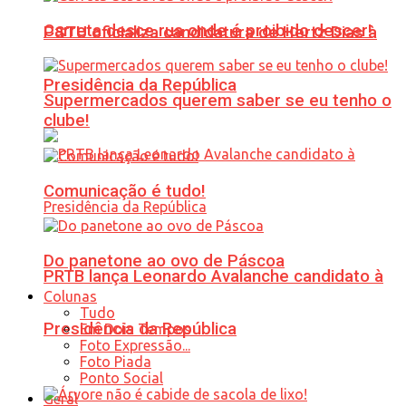
Carreta desce rua onde é proibido descer!
PSTU oficializa candidatura de Hertz Dias à
Presidência da República
Supermercados querem saber se eu tenho o
clube!
Comunicação é tudo!
Do panetone ao ovo de Páscoa
PRTB lança Leonardo Avalanche candidato à
Colunas
Tudo
Presidência da República
Em Dois Tempos
Foto Expressão...
Foto Piada
Ponto Social
Geral