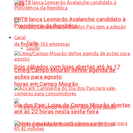
vida
PRTB lança Leonardo Avalanche candidato à
Presidência da República
Geral
Tudo
Saúde
Dois sábados com lojas abertas até às 17
Cmeg/Campo Mourão define agenda de
ações para agosto
horas em Campo Mourão
Dia dos Pais: Lojas de Campo Mourão abertas
até às 22 horas nesta sexta-feira