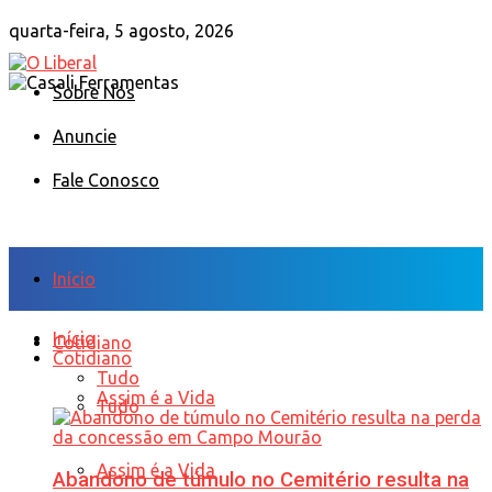
quarta-feira, 5 agosto, 2026
Sobre Nós
Anuncie
Fale Conosco
Início
Início
Cotidiano
Cotidiano
Tudo
Assim é a Vida
Tudo
Assim é a Vida
Abandono de túmulo no Cemitério resulta na