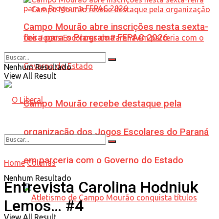
Campo Mourão abre inscrições nesta sexta-
feira para o Programa FEPAC 2026
Nenhum Resultado
View All Result
Campo Mourão recebe destaque pela
organização dos Jogos Escolares do Paraná
em parceria com o Governo do Estado
Home
Colunas
Nenhum Resultado
Entrevista Carolina Hodniuk
Lemos… #4
View All Result