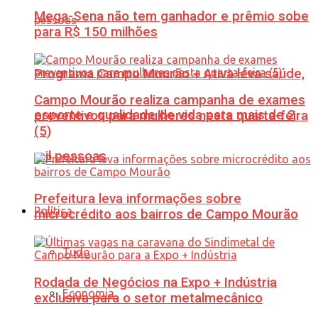
Mega-Sena não tem ganhador e prêmio sobe
para R$ 150 milhões
Programa Campo Mourão + Ativa leva saúde,
Campo Mourão realiza campanha de exames
esporte e qualidade de vida para mais de 2
preventivos para mulheres nesta quarta-feira
(5)
mil pessoas
Prefeitura leva informações sobre
Política
microcrédito aos bairros de Campo Mourão
Tudo
Rodada de Negócios na Expo + Indústria
Economia
exclusiva para o setor metalmecânico