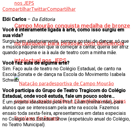
Compartilhar
Twittar
Compartilhar
Elói Carlos
–
Da Editoria
Campo Mourão conquista medalha de bronze
Você é inteiramente ligada à arte, como isso surgiu em
sua vida?
Surgiu bem aleatoriamente, sempre gostei de dançar, só que
no basquete para pessoas com deficiência
a música não pensei que ia começar a cantar, queria ser atriz
quando pequena e ia à aula de teatro com a minha mãe.
intelectual nos JEPS
Você faz aula de alguma arte?
Sim. Faço aula de teatro no Colégio Estadual, de canto na
Escola Sonata e de dança na Escola do Movimento Isabela
Schwab.
Você participa do Grupo de Teatro Tragicom do Colégio
Estadual, onde você estuda, fale um pouco sobre…
É um projeto idealizado pela Prof. Lilian (minha mãe), para
alunos que se interessam pela arte na escola. Fazemos
ensaio toda sexta-feira, apresentamos em datas especiais
no Colégio e no Estadual Show (espetáculo anual do Colégio,
no Teatro Municipal).