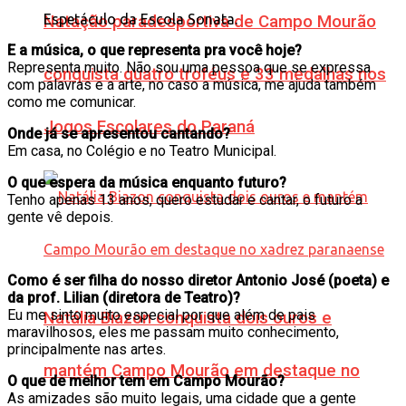
Espetáculo da Escola Sonata.
Natação paradesportiva de Campo Mourão
E a música, o que representa pra você hoje?
Representa muito. Não sou uma pessoa que se expressa
conquista quatro troféus e 33 medalhas nos
com palavras e a arte, no caso a música, me ajuda também
como me comunicar.
Jogos Escolares do Paraná
Onde já se apresentou cantando?
Em casa, no Colégio e no Teatro Municipal.
O que espera da música enquanto futuro?
Tenho apenas 13 anos, quero estudar e cantar, o futuro a
gente vê depois.
Como é ser filha do nosso diretor Antonio José (poeta) e
da prof. Lilian (diretora de Teatro)?
Eu me sinto muito especial por que além de pais
Natália Biazon conquista dois ouros e
maravilhosos, eles me passam muito conhecimento,
principalmente nas artes.
mantém Campo Mourão em destaque no
O que de melhor tem em Campo Mourão?
As amizades são muito legais, uma cidade que a gente