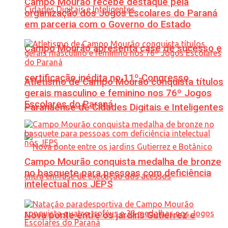
Campo Mourão recebe destaque pela
organização dos Jogos Escolares do Paraná
em parceria com o Governo do Estado
Campo Mourão apresenta case de sucesso e
certificação inédita no 11º Congresso
Atletismo de Campo Mourão conquista títulos
gerais masculino e feminino nos 76º Jogos
Escolares do Paraná
Paranaense de Cidades Digitais e Inteligentes
Campo Mourão conquista medalha de bronze
no basquete para pessoas com deficiência
intelectual nos JEPS
Nova ponte entre os jardins Gutierrez e