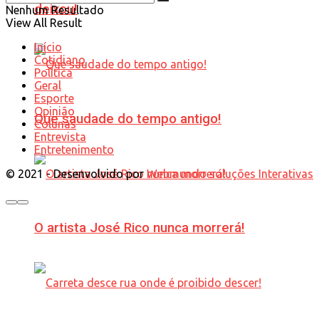
deixou!
Nenhum Resultado
View All Result
Início
Cotidiano
Política
Geral
Esporte
Opinião
Que saudade do tempo antigo!
Colunas
Entrevista
Entretenimento
© 2021 - Desenvolvido por
Webmundo soluções Interativas
O artista José Rico nunca morrerá!