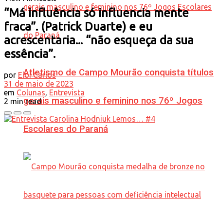
“Má influência só influencia mente
fraca”. (Patrick Duarte) e eu
acrescentaria... “não esqueça da sua
essência”.
Atletismo de Campo Mourão conquista títulos
por
Eloi Carlos
31 de maio de 2023
em
Colunas
,
Entrevista
gerais masculino e feminino nos 76º Jogos
2 min read
Escolares do Paraná