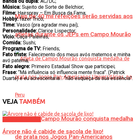
Banda ou dupla:
AC/DC;
Música:
Sujeito de Sorte de Belchior;
Filme:
Hairspray – Em Busca da Fama;
Mais de 40 mil refeições serão servidas aos
Hobby:
fazer Tricô;
Time:
Vasco (pra agradar meu pai);
Personalidade:
Clarice Lispector;
atletas durante os JEPs em Campo Mourão
Vício:
Caça-Palavras;
Comida:
Sushi;
Programa de TV:
Friends;
Fato triste:
Falecimento dos meus avós maternos e minha
avó paterna;
Fato alegre:
Primeiro Estadual Show que participei;
Frase:
“Má influência só influencia mente fraca”. (Patrick
Duarte) e eu acrescentaria… “não esqueça da sua essência”.
VEJA
TAMBÉM
Atleta de Campo Mourão conquista medalha
Em Dois Tempos
Árvore não é cabide de sacola de lixo!
de prata nos Jogos Pan-Americanos