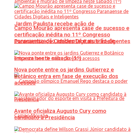
Jardim Paulista recebe ação de
Campo Mourão apresenta case de sucesso e
certificação inédita no 11º Congresso
conscientização ambiental e mutirão de
Paranaense de Cidades Digitais e Inteligentes
limpeza neste sábado (1º)
Nova ponte entre os jardins Gutierrez e
Botânico entra em fase de execução dos
acessos
Avante oficializa Augusto Cury como
candidato à Presidência