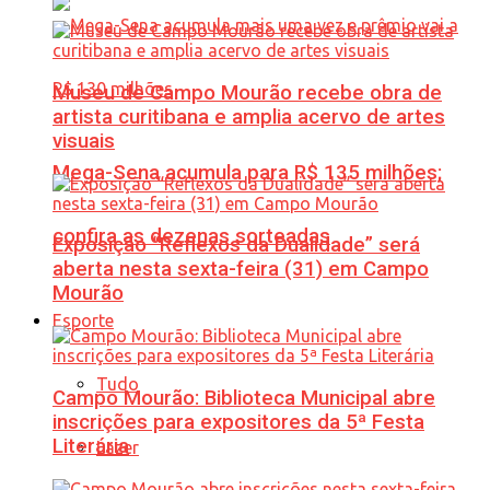
Museu de Campo Mourão recebe obra de
artista curitibana e amplia acervo de artes
visuais
Mega-Sena acumula para R$ 135 milhões;
confira as dezenas sorteadas
Exposição “Reflexos da Dualidade” será
aberta nesta sexta-feira (31) em Campo
Mourão
Esporte
Tudo
Campo Mourão: Biblioteca Municipal abre
inscrições para expositores da 5ª Festa
Literária
Lazer