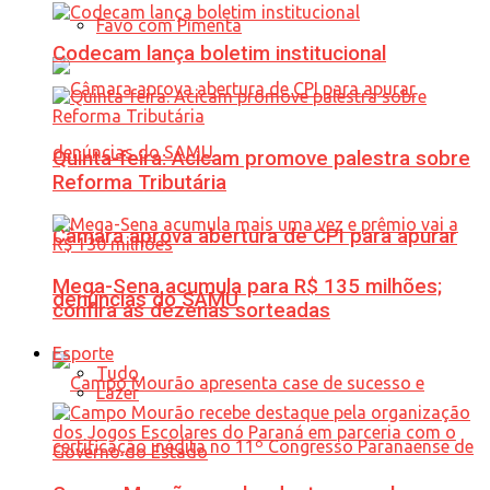
Favo com Pimenta
Codecam lança boletim institucional
Quinta-feira: Acicam promove palestra sobre
Reforma Tributária
Câmara aprova abertura de CPI para apurar
Mega-Sena acumula para R$ 135 milhões;
denúncias do SAMU
confira as dezenas sorteadas
Esporte
Tudo
Lazer