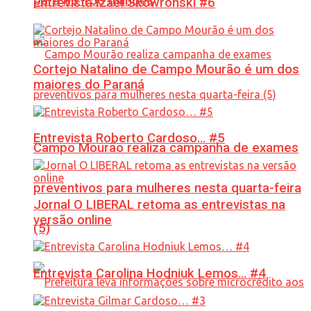
para R$ 150 milhões
Entrevista Izael Skowronski #6
Cortejo Natalino de Campo Mourão é um dos
maiores do Paraná
Entrevista Roberto Cardoso… #5
Campo Mourão realiza campanha de exames
preventivos para mulheres nesta quarta-feira
Jornal O LIBERAL retoma as entrevistas na
versão online
(5)
Entrevista Carolina Hodniuk Lemos… #4