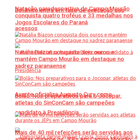
Natação paradesportiva de Campo Mourão
Botânico entra em fase de execução dos
conquista quatro troféus e 33 medalhas nos
Jogos Escolares do Paraná
acessos
Natália Biazon conquista dois ouros e
mantém Campo Mourão em destaque no
xadrez paranaense
Avante oficializa Augusto Cury como
Bolão: Nos preparativos para o Jocopar,
atletas do SinConCam são campeões
candidato à Presidência
Mais de 40 mil refeições serão servidas aos
atletas durante os JEPs em Campo Mourão