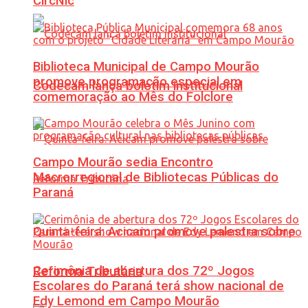
CircNic
Biblioteca Municipal de Campo Mourão
promove programação especial em
Codecam lança boletim institucional
comemoração ao Mês do Folclore
Campo Mourão sedia Encontro
Macrorregional de Bibliotecas Públicas do
Paraná
Quinta-feira: Acicam promove palestra sobre
Cerimônia de abertura dos 72º Jogos
Reforma Tributária
Escolares do Paraná terá show nacional de
Edy Lemond em Campo Mourão