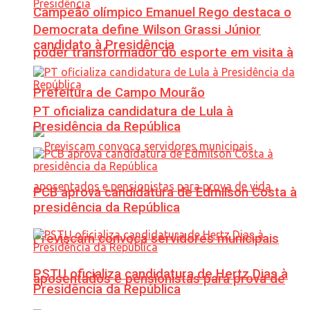
Campeão olímpico Emanuel Rego destaca o
Democrata define Wilson Grassi Júnior
candidato à Presidência
poder transformador do esporte em visita à
Prefeitura de Campo Mourão
PT oficializa candidatura de Lula à
Presidência da República
PCB aprova candidatura de Edmilson Costa à
presidência da República
Previscam convoca servidores municipais
PSTU oficializa candidatura de Hertz Dias à
aposentados e pensionistas para prova de
Presidência da República