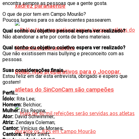
encontra sempre as pessoas que a gente gosta.
xadrez paranaense
O que de pior tem em Campo Mourão?
Poucos lugares para os adolescentes passearem.
Qual sonho ou objetivo pessoal espera ver realizado?
Não abandonar a arte por conta de bens materiais.
Qual sonho ou objetivo coletivo espera ver realizado?
Que não existissem mais bullying e preconceito com as
pessoas.
Suas considerações finais…
Bolão: Nos preparativos para o Jocopar,
Estou feliz em dar esta entrevista, obrigado e espero que
gostem!
atletas do SinConCam são campeões
Perfil…
Ídolo:
Rita Lee;
Homem:
Belchior;
Mulher:
Elis Regina;
Ator:
David Schwimmer;
Atriz:
Zendaya Coleman;
Cantor:
Vinícius de Moraes;
Cantora:
Taylor Swift;