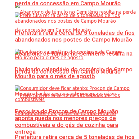
perda da concessão em Campo Mourão
Prefeitura retira cerca de 5 toneladas de fios
abandonados nos postes de Campo Mourão
Abandono de túmulo no Cemitério resulta na
Divulgado calendário do comércio de Campo
perda da concessão em Campo Mourão
Mourão para o mês de agosto
Pesquisa do Procon de Campo Mourão
aponta queda nos menores preços de
combustíveis e do gás de cozinha para
entrega
Prefeitura retira cerca de 5 toneladas de fios