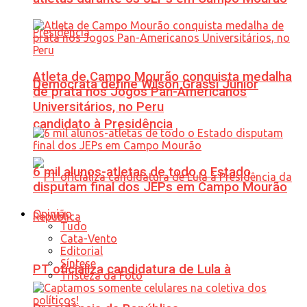
Atleta de Campo Mourão conquista medalha
Democrata define Wilson Grassi Júnior
de prata nos Jogos Pan-Americanos
Universitários, no Peru
candidato à Presidência
6 mil alunos-atletas de todo o Estado
disputam final dos JEPs em Campo Mourão
Opinião
Tudo
Cata-Vento
Editorial
Síntese
PT oficializa candidatura de Lula à
Tristeza da Foto