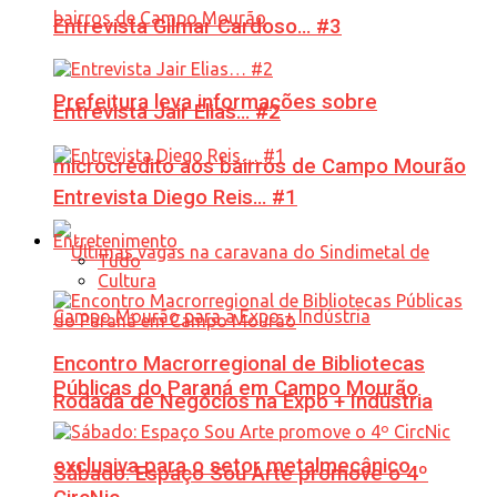
Entrevista Gilmar Cardoso… #3
Prefeitura leva informações sobre
Entrevista Jair Elias… #2
microcrédito aos bairros de Campo Mourão
Entrevista Diego Reis… #1
Entretenimento
Tudo
Cultura
Encontro Macrorregional de Bibliotecas
Públicas do Paraná em Campo Mourão
Rodada de Negócios na Expo + Indústria
exclusiva para o setor metalmecânico
Sábado: Espaço Sou Arte promove o 4º