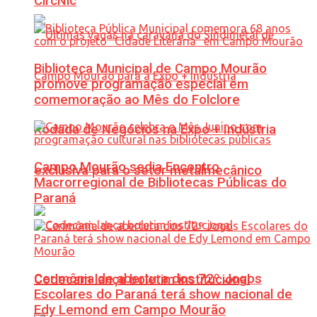
CircNic
Biblioteca Municipal de Campo Mourão
promove programação especial em
comemoração ao Mês do Folclore
Rodada de Negócios na Expo + Indústria
Campo Mourão sedia Encontro
exclusiva para o setor metalmecânico
Macrorregional de Bibliotecas Públicas do
Paraná
Cerimônia de abertura dos 72º Jogos
Codecam lança boletim institucional
Escolares do Paraná terá show nacional de
Edy Lemond em Campo Mourão