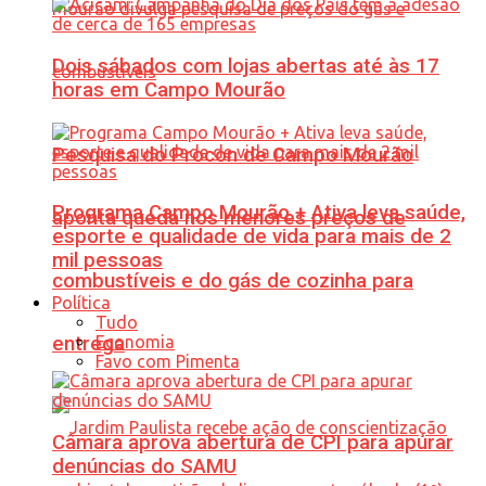
Dois sábados com lojas abertas até às 17
horas em Campo Mourão
Pesquisa do Procon de Campo Mourão
Programa Campo Mourão + Ativa leva saúde,
aponta queda nos menores preços de
esporte e qualidade de vida para mais de 2
mil pessoas
combustíveis e do gás de cozinha para
Política
Tudo
Economia
entrega
Favo com Pimenta
Câmara aprova abertura de CPI para apurar
denúncias do SAMU