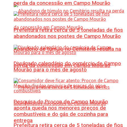
perda da concessão em Campo Mourão
Prefeitura retira cerca de 5 toneladas de fios
abandonados nos postes de Campo Mourão
Abandono de túmulo no Cemitério resulta na
Divulgado calendário do comércio de Campo
perda da concessão em Campo Mourão
Mourão para o mês de agosto
Pesquisa do Procon de Campo Mourão
aponta queda nos menores preços de
combustíveis e do gás de cozinha para
entrega
Prefeitura retira cerca de 5 toneladas de fios