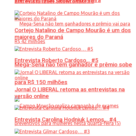
até às 22 horas nesta sexta-feira
Entrevista Izael Skowronski #6
Cortejo Natalino de Campo Mourão é um dos
maiores do Paraná
Entrevista Roberto Cardoso… #5
Mega-Sena não tem ganhador e prêmio sobe
para R$ 150 milhões
Jornal O LIBERAL retoma as entrevistas na
versão online
Entrevista Carolina Hodniuk Lemos… #4