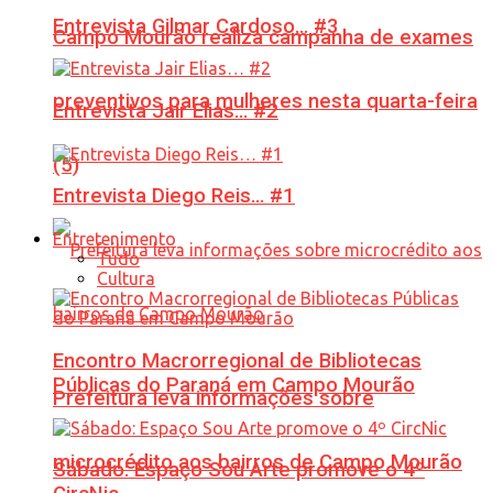
Entrevista Gilmar Cardoso… #3
Campo Mourão realiza campanha de exames
preventivos para mulheres nesta quarta-feira
Entrevista Jair Elias… #2
(5)
Entrevista Diego Reis… #1
Entretenimento
Tudo
Cultura
Encontro Macrorregional de Bibliotecas
Públicas do Paraná em Campo Mourão
Prefeitura leva informações sobre
microcrédito aos bairros de Campo Mourão
Sábado: Espaço Sou Arte promove o 4º