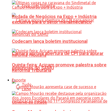
Favo com Pimenta
Rodada de Negócios na Expo + Indústria
exclusiva para o setor metalmecânico
Codecam lança boletim institucional
Câmara aprova abertura de CPI para apurar
Quinta-feira: Acicam promove palestra sobre
denúncias do SAMU
Reforma Tributária
Esporte
Tudo
Lazer