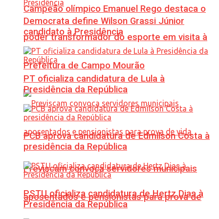
Campeão olímpico Emanuel Rego destaca o
Democrata define Wilson Grassi Júnior
candidato à Presidência
poder transformador do esporte em visita à
Prefeitura de Campo Mourão
PT oficializa candidatura de Lula à
Presidência da República
PCB aprova candidatura de Edmilson Costa à
presidência da República
Previscam convoca servidores municipais
PSTU oficializa candidatura de Hertz Dias à
aposentados e pensionistas para prova de
Presidência da República