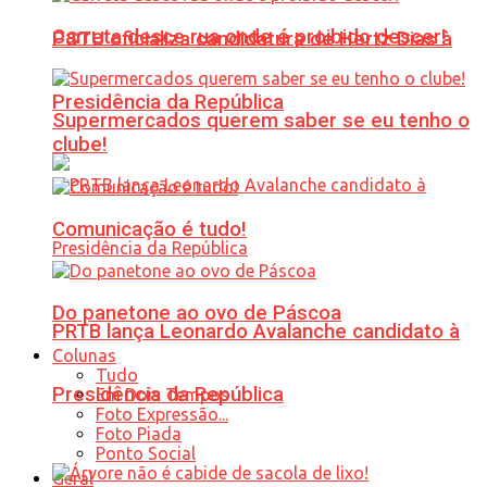
Carreta desce rua onde é proibido descer!
PSTU oficializa candidatura de Hertz Dias à
Presidência da República
Supermercados querem saber se eu tenho o
clube!
Comunicação é tudo!
Do panetone ao ovo de Páscoa
PRTB lança Leonardo Avalanche candidato à
Colunas
Tudo
Presidência da República
Em Dois Tempos
Foto Expressão...
Foto Piada
Ponto Social
Geral