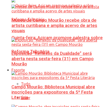
Museu de Campo Mourão recebe obra de
artista curitibana e amplia acervo de artes
visuais
Quinta-feira: Acicam promove palestra sobre
Reforma Tributária
Exposição “Reflexos da Dualidade” será
aberta nesta sexta-feira (31) em Campo
Mourão
Esporte
Tudo
Campo Mourão: Biblioteca Municipal abre
inscrições para expositores da 5ª Festa
Literária
Lazer