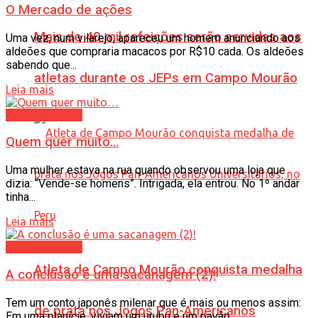
O Mercado de ações
Mais de 40 mil refeições serão servidas aos
Uma vez, num vilarejo, apareceu um homem anunciando aos
aldeões que compraria macacos por R$10 cada. Os aldeões
sabendo que...
atletas durante os JEPs em Campo Mourão
Leia mais
Assim é a Vida
Quem quer muito…
Uma mulher estava na rua quando observou uma loja que
dizia: “Vende-se homens”. Intrigada, ela entrou. No 1º andar
tinha...
Leia mais
Assim é a Vida
Atleta de Campo Mourão conquista medalha
A conclusão é uma sacanagem (2)!
Tem um conto japonês milenar que é mais ou menos assim:
de prata nos Jogos Pan-Americanos
Em uma planície, viviam um urubu e um pavão....