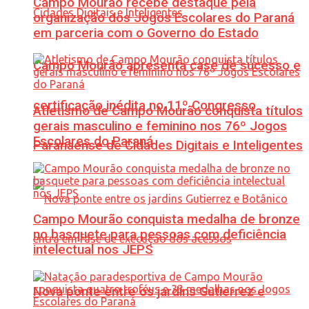
Campo Mourão recebe destaque pela
organização dos Jogos Escolares do Paraná
em parceria com o Governo do Estado
Campo Mourão apresenta case de sucesso e
certificação inédita no 11º Congresso
Atletismo de Campo Mourão conquista títulos
gerais masculino e feminino nos 76º Jogos
Escolares do Paraná
Paranaense de Cidades Digitais e Inteligentes
Campo Mourão conquista medalha de bronze
no basquete para pessoas com deficiência
intelectual nos JEPS
Nova ponte entre os jardins Gutierrez e