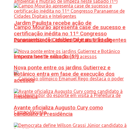
Jardim Paulista recebe ação de
Campo Mourão apresenta case de sucesso e
certificação inédita no 11º Congresso
conscientização ambiental e mutirão de
Paranaense de Cidades Digitais e Inteligentes
limpeza neste sábado (1º)
Nova ponte entre os jardins Gutierrez e
Botânico entra em fase de execução dos
acessos
Avante oficializa Augusto Cury como
candidato à Presidência