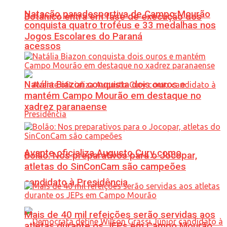
Natação paradesportiva de Campo Mourão
Botânico entra em fase de execução dos
conquista quatro troféus e 33 medalhas nos
Jogos Escolares do Paraná
acessos
Natália Biazon conquista dois ouros e
mantém Campo Mourão em destaque no
xadrez paranaense
Avante oficializa Augusto Cury como
Bolão: Nos preparativos para o Jocopar,
atletas do SinConCam são campeões
candidato à Presidência
Mais de 40 mil refeições serão servidas aos
atletas durante os JEPs em Campo Mourão