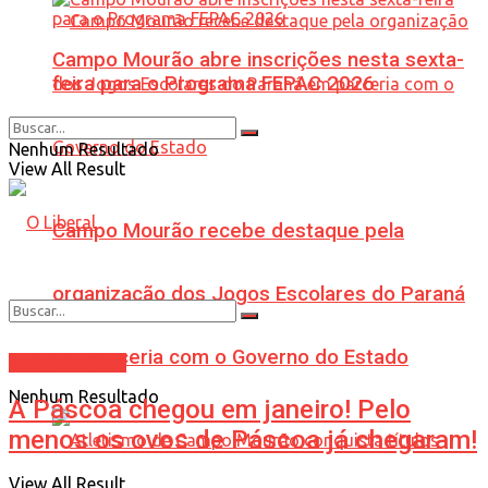
Campo Mourão abre inscrições nesta sexta-
feira para o Programa FEPAC 2026
Nenhum Resultado
View All Result
Campo Mourão recebe destaque pela
organização dos Jogos Escolares do Paraná
em parceria com o Governo do Estado
Assim é a Vida
Nenhum Resultado
A Páscoa chegou em janeiro! Pelo
menos os ovos de Páscoa já chegaram!
View All Result