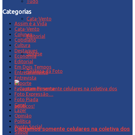
Tudo
Categorias
Cata-Vento
Assim é a Vida
Cata-Vento
Colunas
Editorial
Cotidiano
Cultura
Destaques
Síntese
Economia
Editorial
Em Dois Tempos
Tristeza da Foto
Entretenimento
Entrevista
Esporte
Favo com Pimenta
Foto Expressão…
Foto Piada
Geral
Lazer
Opinião
Política
Ponto Social
Captamos somente celulares na coletiva dos
Saúde