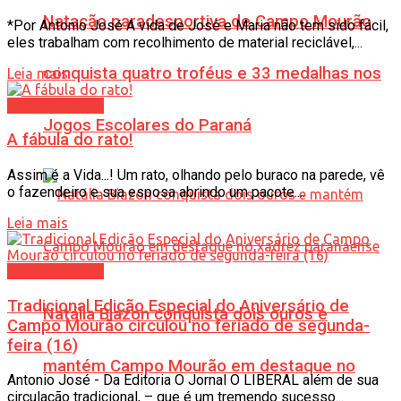
Natação paradesportiva de Campo Mourão
*Por Antonio José A vida de José e Maria não tem sido fácil,
eles trabalham com recolhimento de material reciclável,...
conquista quatro troféus e 33 medalhas nos
Leia mais
Assim é a Vida
Jogos Escolares do Paraná
A fábula do rato!
Assim é a Vida...! Um rato, olhando pelo buraco na parede, vê
o fazendeiro e sua esposa abrindo um pacote....
Leia mais
Assim é a Vida
Tradicional Edição Especial do Aniversário de
Natália Biazon conquista dois ouros e
Campo Mourão circulou no feriado de segunda-
feira (16)
mantém Campo Mourão em destaque no
Antonio José - Da Editoria O Jornal O LIBERAL além de sua
circulação tradicional, – que é um tremendo sucesso...