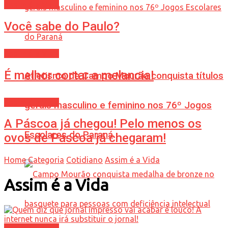
Assim é a Vida
Você sabe do Paulo?
Assim é a Vida
É melhor cortar a melancia!
Atletismo de Campo Mourão conquista títulos
Assim é a Vida
gerais masculino e feminino nos 76º Jogos
A Páscoa já chegou! Pelo menos os
Escolares do Paraná
ovos de Páscoa já chegaram!
Home
Categoria
Cotidiano
Assim é a Vida
Assim é a Vida