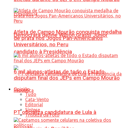
Atleta de Campo Mourão conquista medalha
Democrata define Wilson Grassi Júnior
de prata nos Jogos Pan-Americanos
Universitários, no Peru
candidato à Presidência
6 mil alunos-atletas de todo o Estado
disputam final dos JEPs em Campo Mourão
Opinião
Tudo
Cata-Vento
Editorial
Síntese
PT oficializa candidatura de Lula à
Tristeza da Foto