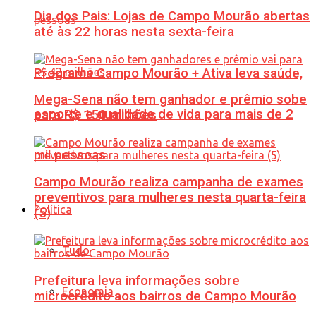
Dia dos Pais: Lojas de Campo Mourão abertas
até às 22 horas nesta sexta-feira
Programa Campo Mourão + Ativa leva saúde,
Mega-Sena não tem ganhador e prêmio sobe
esporte e qualidade de vida para mais de 2
para R$ 150 milhões
mil pessoas
Campo Mourão realiza campanha de exames
preventivos para mulheres nesta quarta-feira
Política
(5)
Tudo
Prefeitura leva informações sobre
Economia
microcrédito aos bairros de Campo Mourão