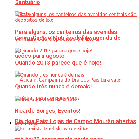
Santuário
Para alguns, os canteiros das avenidas
Cmeg/Campo Mourão define agenda de
centrais são depósitos de lixo
ações para agosto
Quando 2013 parece que é hoje!
Quando três nunca é demais!
Ricardo Borges, Eventos!
Dia dos Pais: Lojas de Campo Mourão abertas
Entrevista