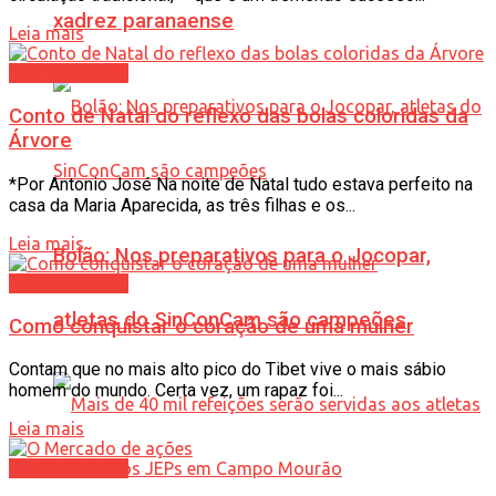
xadrez paranaense
Leia mais
Assim é a Vida
Conto de Natal do reflexo das bolas coloridas da
Árvore
*Por Antonio José Na noite de Natal tudo estava perfeito na
casa da Maria Aparecida, as três filhas e os...
Leia mais
Bolão: Nos preparativos para o Jocopar,
Assim é a Vida
atletas do SinConCam são campeões
Como conquistar o coração de uma mulher
Contam que no mais alto pico do Tibet vive o mais sábio
homem do mundo. Certa vez, um rapaz foi...
Leia mais
Assim é a Vida