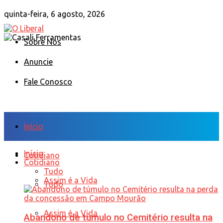
quinta-feira, 6 agosto, 2026
Sobre Nós
Anuncie
Fale Conosco
Início
Início
Cotidiano
Cotidiano
Tudo
Assim é a Vida
Tudo
Assim é a Vida
Abandono de túmulo no Cemitério resulta na