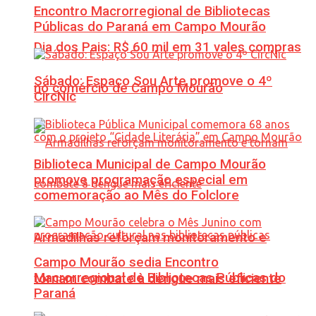
Encontro Macrorregional de Bibliotecas
Públicas do Paraná em Campo Mourão
Dia dos Pais: R$ 60 mil em 31 vales compras
Sábado: Espaço Sou Arte promove o 4º
no comércio de Campo Mourão
CircNic
Biblioteca Municipal de Campo Mourão
promove programação especial em
comemoração ao Mês do Folclore
Armadilhas reforçam monitoramento e
Campo Mourão sedia Encontro
Macrorregional de Bibliotecas Públicas do
tornam combate à dengue mais eficiente
Paraná