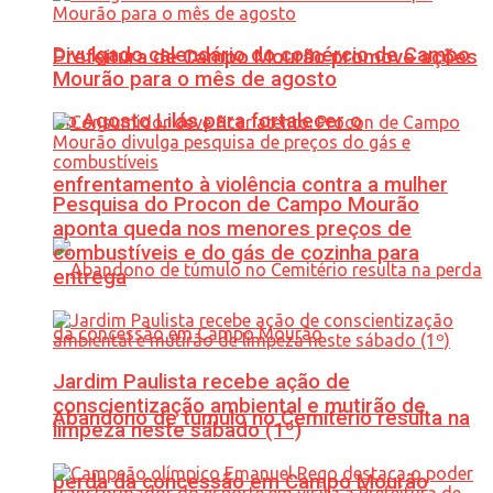
Divulgado calendário do comércio de Campo
Prefeitura de Campo Mourão promove ações
Mourão para o mês de agosto
do Agosto Lilás para fortalecer o
enfrentamento à violência contra a mulher
Pesquisa do Procon de Campo Mourão
aponta queda nos menores preços de
combustíveis e do gás de cozinha para
entrega
Jardim Paulista recebe ação de
conscientização ambiental e mutirão de
Abandono de túmulo no Cemitério resulta na
limpeza neste sábado (1º)
perda da concessão em Campo Mourão