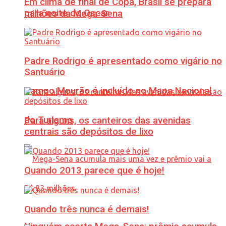
Em clima de final de Copa, Brasil se prepara
para noite do Oscar
milhões da Mega-Sena
Padre Rodrigo é apresentado como vigário no
Santuário
Campo Mourão é incluído no Mapa Nacional
do Turismo
Para alguns, os canteiros das avenidas
centrais são depósitos de lixo
Quando 2013 parece que é hoje!
Quando três nunca é demais!