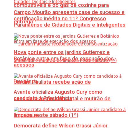
combustíveis e do gás de cozinha para
Campo Mourão apresenta case de sucesso e
certificação inédita no 11º Congresso
entrega
Paranaense de Cidades Digitais e Inteligentes
Nova ponte entre os jardins Gutierrez e
Botânico entra em fase de execução dos
acessos
Jardim Paulista recebe ação de
Avante oficializa Augusto Cury como
candidato à Presidência
conscientização ambiental e mutirão de
limpeza neste sábado (1º)
Democrata define Wilson Grassi Júnior