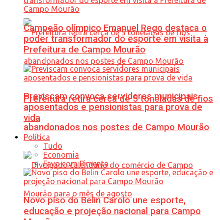
Campeão olímpico Emanuel Rego destaca o
poder transformador do esporte em visita à
Prefeitura de Campo Mourão
Previscam convoca servidores municipais
Prefeitura retira cerca de 5 toneladas de fios
aposentados e pensionistas para prova de
vida
abandonados nos postes de Campo Mourão
Política
Tudo
Economia
Favo com Pimenta
Novo piso do Belin Carolo une esporte,
educação e projeção nacional para Campo