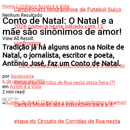
Home
Cotidiano
Assim é a Vida
Campeonato Mourãoense de Futebol Suíço
Nenhum Resultado
Conto de Natal: O Natal e a
2026 começa neste sábado com 12
mãe são sinônimos de amor!
View All Result
confrontos
Tradição já há alguns anos na Noite de
Natal, o jornalista, escritor e poeta,
Antonio José, faz um Conto de Natal.
por
Assessoria
6 de janeiro de 2025
em
Assim é a Vida
2 min read
Campo Mourão abre inscrições para a 4ª
etapa do Circuito de Corridas de Rua nesta