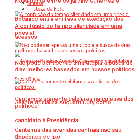
Nova ponte entre os jardins Gutierrez e
Síntese
Tristeza da Foto
Botânico entra em fase de execução dos
A confusão do tempo silenciada em uma
poesia!
acessos
Não pode ser apenas uma utopia a busca de
dias melhores baseados em nossos políticos
Captamos somente celulares na coletiva dos
Avante oficializa Augusto Cury como
políticos!
candidato à Presidência
Canteiros das avenidas centrais não são
depósitos de lixo!