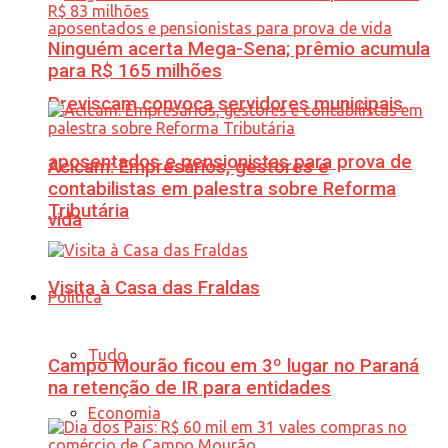
Ninguém acerta Mega-Sena; prêmio acumula
para R$ 165 milhões
Previscam convoca servidores municipais
aposentados e pensionistas para prova de
Acicam: Empresários, gestores e
contabilistas em palestra sobre Reforma
Tributária
vida
Visita à Casa das Fraldas
Política
Tudo
Campo Mourão ficou em 3º lugar no Paraná
na retenção de IR para entidades
Economia