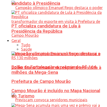
candidato à Presidência
PT oficializa candidatura de Lula à
Presidência da República
Geral
Tudo
Saúde
Campeão olímpico Emanuel Rego destaca o
Bolão de Fortaleza leva prêmio de R$ 164
poder transformador do esporte em visita à
milhões da Mega-Sena
Prefeitura de Campo Mourão
Campo Mourão é incluído no Mapa Nacional
do Turismo