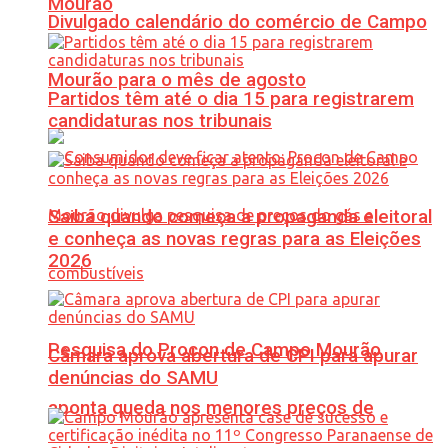
Mourão
Divulgado calendário do comércio de Campo
Mourão para o mês de agosto
Partidos têm até o dia 15 para registrarem
candidaturas nos tribunais
Saiba quando começa a propaganda eleitoral
e conheça as novas regras para as Eleições
2026
Pesquisa do Procon de Campo Mourão
Câmara aprova abertura de CPI para apurar
denúncias do SAMU
aponta queda nos menores preços de