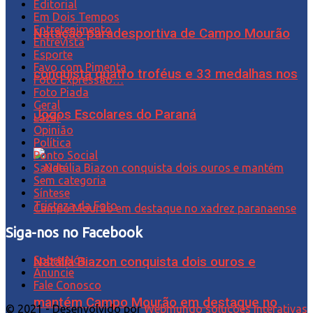
Editorial
Em Dois Tempos
Entretenimento
Natação paradesportiva de Campo Mourão
Entrevista
Esporte
Favo com Pimenta
conquista quatro troféus e 33 medalhas nos
Foto Expressão…
Foto Piada
Geral
Jogos Escolares do Paraná
Lazer
Opinião
Política
Ponto Social
Saúde
Sem categoria
Síntese
Tristeza da Foto
Siga-nos no Facebook
Sobre Nós
Natália Biazon conquista dois ouros e
Anuncie
Fale Conosco
mantém Campo Mourão em destaque no
© 2021 - Desenvolvido por
Webmundo soluções Interativas