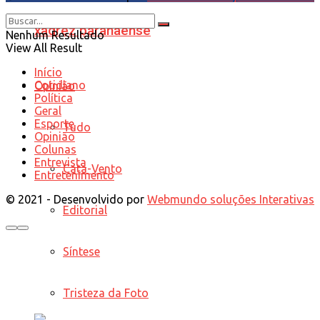
xadrez paranaense
Nenhum Resultado
View All Result
Início
Cotidiano
Opinião
Política
Geral
Esporte
Tudo
Opinião
Colunas
Entrevista
Cata-Vento
Entretenimento
© 2021 - Desenvolvido por
Webmundo soluções Interativas
Editorial
Síntese
Tristeza da Foto