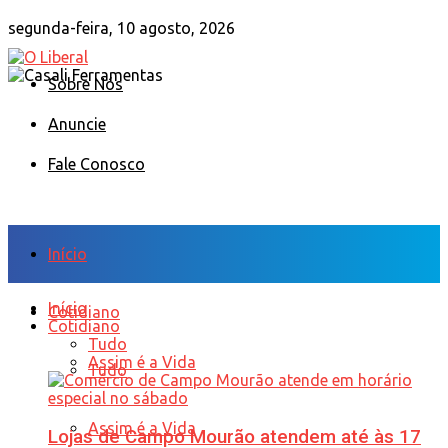
segunda-feira, 10 agosto, 2026
Sobre Nós
Anuncie
Fale Conosco
Início
Início
Cotidiano
Cotidiano
Tudo
Assim é a Vida
Tudo
Assim é a Vida
Lojas de Campo Mourão atendem até às 17