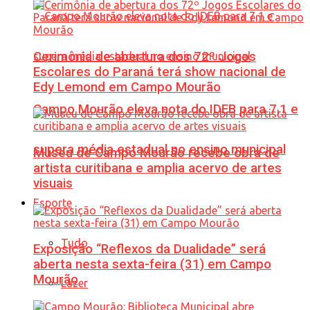
Cerimônia de abertura dos 72º Jogos
Escolares do Paraná terá show nacional de
Edy Lemond em Campo Mourão
Campo Mourão eleva nota do IDEB para 7,1 e
supera média estadual no ensino municipal
Museu de Campo Mourão recebe obra de
artista curitibana e amplia acervo de artes
visuais
Esporte
Tudo
Exposição “Reflexos da Dualidade” será
aberta nesta sexta-feira (31) em Campo
Mourão
Lazer