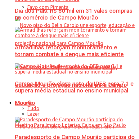
Favo com Pimenta
Dia dos Pais: R$ 60 mil em 31 vales compras
no comércio de Campo Mourão
Armadilhas reforçam monitoramento e
tornam combate à dengue mais eficiente
Novo piso do Belin Carolo une esporte,
Campo Mourão eleva nota do IDEB para 7,1 e
educação e projeção nacional para Campo
supera média estadual no ensino municipal
Mourão
Esporte
Tudo
Lazer
Paradesporto de Campo Mourão participa do