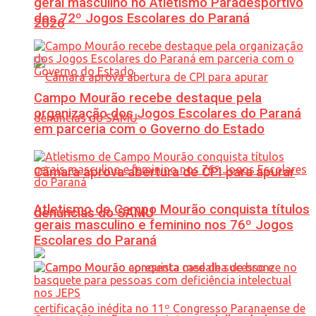
geral masculino no Atletismo Paradesportivo
dos 72º Jogos Escolares do Paraná
2026
Campo Mourão recebe destaque pela
organização dos Jogos Escolares do Paraná
em parceria com o Governo do Estado
Câmara aprova abertura de CPI para apurar
Atletismo de Campo Mourão conquista títulos
denúncias do SAMU
gerais masculino e feminino nos 76º Jogos
Escolares do Paraná