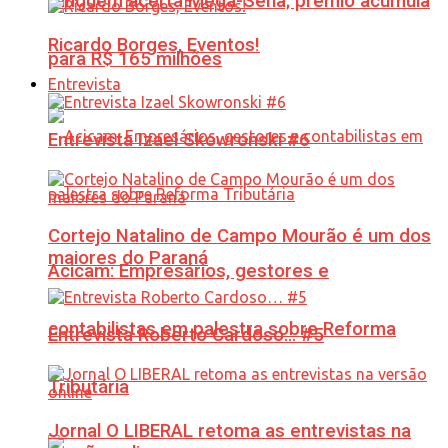
Ninguém acerta Mega-Sena; prêmio acumula
Ricardo Borges, Eventos!
para R$ 165 milhões
Entrevista
Entrevista Izael Skowronski #6
Cortejo Natalino de Campo Mourão é um dos
maiores do Paraná
Acicam: Empresários, gestores e
contabilistas em palestra sobre Reforma
Entrevista Roberto Cardoso… #5
Tributária
Jornal O LIBERAL retoma as entrevistas na