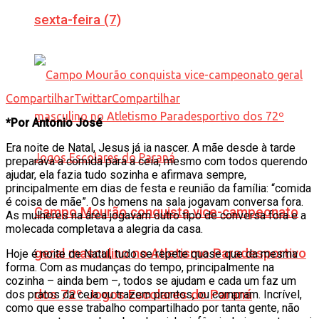
sexta-feira (7)
Compartilhar
Twittar
Compartilhar
*Por Antonio José
Era noite de Natal, Jesus já ia nascer. A mãe desde à tarde
preparava a comida para a ceia, mesmo com todos querendo
ajudar, ela fazia tudo sozinha e afirmava sempre,
principalmente em dias de festa e reunião da família: “comida
é coisa de mãe”. Os homens na sala jogavam conversa fora.
Campo Mourão conquista vice-campeonato
As mulheres na área jogavam outro tipo de conversa fora e a
molecada completava a alegria da casa.
geral masculino no Atletismo Paradesportivo
Hoje é noite de Natal, tudo se repete quase que da mesma
forma. Com as mudanças do tempo, principalmente na
cozinha – ainda bem –, todos se ajudam e cada um faz um
dos 72º Jogos Escolares do Paraná
dos pratos da ceia ou trazem prontos, ou compram. Incrível,
como que esse trabalho compartilhado por tanta gente, não