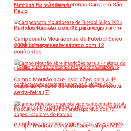
Meeting Paralímpico Loterias Caixa em São
Paulo
Partidos têm até o dia 15 para registrarem
Campeonato Mourãoense de Futebol Suíço
candidaturas nos tribunais
2026 começa neste sábado com 12
confrontos
Campo Mourão abre inscrições para a 4ª
etapa do Circuito de Corridas de Rua nesta
sexta-feira (7)
Saiba quando começa a propaganda eleitoral
e conheça as novas regras para as Eleições
Campo Mourão conquista vice-campeonato