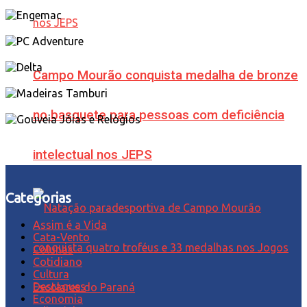
Campo Mourão conquista medalha de bronze
no basquete para pessoas com deficiência
intelectual nos JEPS
Categorias
Assim é a Vida
Cata-Vento
Colunas
Cotidiano
Cultura
Destaques
Economia