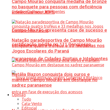
Campo Mourão conquista medalha de bronze
no basquete para pessoas com deficiência
intelectual nos JEPS
Campo Mourão apresenta case de sucesso e
Natação paradesportiva de Campo Mourão
certificação inédita no 11º Congresso
conquista quatro troféus e 33 medalhas nos
Jogos Escolares do Paraná
Paranaense de Cidades Digitais e Inteligentes
Natália Biazon conquista dois ouros e
mantém Campo Mourão em destaque no
xadrez paranaense
Opinião
Tudo
Cata-Vento
Editorial