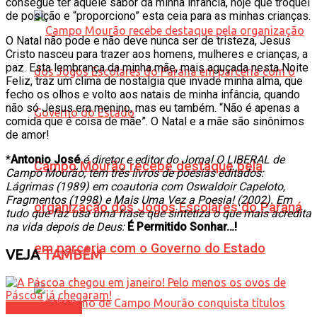
consegue ter aquele sabor da minha infância, hoje que troquei
de posição e “proporciono” esta ceia para as minhas crianças.
O Natal não pode e não deve nunca ser de tristeza, Jesus
Cristo nasceu para trazer aos homens, mulheres e crianças, a
paz. Esta lembrança da minha mãe, mais aguçada nesta Noite
Feliz, traz um clima de nostalgia que invade minha alma, que
fecho os olhos e volto aos natais de minha infância, quando
não só Jesus era menino, mas eu também. “Não é apenas a
comida que é coisa de mãe”. O Natal e a mãe são sinônimos
de amor!
*
Antonio José
é diretor e editor do Jornal O LIBERAL de
Campo Mourão recebe destaque pela
Campo Mourão; tem três livros de poesias editados:
Lágrimas (1989) em coautoria com Oswaldoir Capeloto,
Fragmentos (1998) e Mais Uma Vez a Poesia! (2002). Em
organização dos Jogos Escolares do Paraná
tudo que faz usa uma frase que sintetiza o que mais acredita
na vida depois de Deus:
É Permitido Sonhar…!
em parceria com o Governo do Estado
VEJA
TAMBÉM
Assim é a Vida