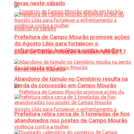
horas neste sábado
Prefeitura de Campo Mourão promove ações
do Agosto Lilás para fortalecer o
enfrentamento à violência contra a mulher
Lojas de Campo Mourão atendem até às 17
horas neste sábado
Abandono de túmulo no Cemitério resulta na
perda da concessão em Campo Mourão
Prefeitura retira cerca de 5 toneladas de fios
abandonados nos postes de Campo Mourão