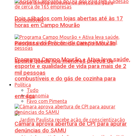
Dois sábados com lojas abertas até às 17
horas em Campo Mourão
Pesquisa do Procon de Campo Mourão
Programa Campo Mourão + Ativa leva saúde,
aponta queda nos menores preços de
esporte e qualidade de vida para mais de 2
mil pessoas
combustíveis e do gás de cozinha para
Política
Tudo
Economia
entrega
Favo com Pimenta
Câmara aprova abertura de CPI para apurar
denúncias do SAMU