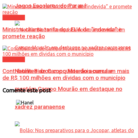
Jogos Escolares do Paraná
Economia
Ministro chama tarifa dos EUA de “indevida” e
promete reação
Economia
Natália Biazon conquista dois ouros e
Contribuintes de Campo Mourão acumulam mais
de R$ 100 milhões em dívidas com o município
mantém Campo Mourão em destaque no
Comente este post
xadrez paranaense