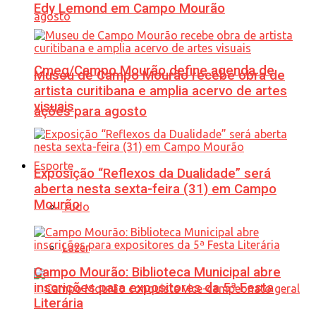
Edy Lemond em Campo Mourão
Cmeg/Campo Mourão define agenda de
Museu de Campo Mourão recebe obra de
artista curitibana e amplia acervo de artes
visuais
ações para agosto
Esporte
Exposição “Reflexos da Dualidade” será
aberta nesta sexta-feira (31) em Campo
Mourão
Tudo
Lazer
Campo Mourão: Biblioteca Municipal abre
inscrições para expositores da 5ª Festa
Literária