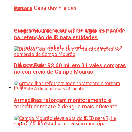
Visita à Casa das Fraldas
Programa Campo Mourão + Ativa leva saúde,
Campo Mourão ficou em 3º lugar no Paraná
na retenção de IR para entidades
esporte e qualidade de vida para mais de 2
mil pessoas
Dia dos Pais: R$ 60 mil em 31 vales compras
no comércio de Campo Mourão
Política
Armadilhas reforçam monitoramento e
Tudo
tornam combate à dengue mais eficiente
Economia