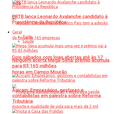
vida
PRTB lança Leonardo Avalanche candidato à
Presidência da República
Geral
Tudo
Saúde
Dois sábados com lojas abertas até às 17
Ninguém acerta Mega-Sena; prêmio acumula
para R$ 165 milhões
horas em Campo Mourão
Acicam: Empresários, gestores e
contabilistas em palestra sobre Reforma
Tributária