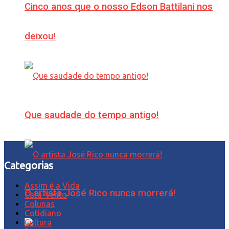
Cinco anos que o nosso Edson Battilani nos
deixou!
Que saudade do tempo antigo!
Categorias
Assim é a Vida
O artista José Rico nunca morrerá!
Cata-Vento
Colunas
Cotidiano
Cultura