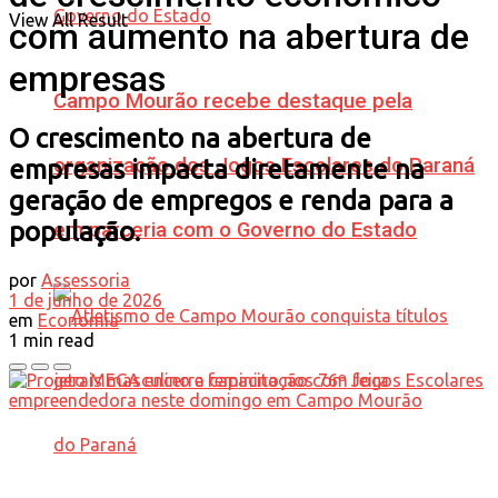
View All Result
com aumento na abertura de
empresas
Campo Mourão recebe destaque pela
O crescimento na abertura de
organização dos Jogos Escolares do Paraná
empresas impacta diretamente na
geração de empregos e renda para a
população.
em parceria com o Governo do Estado
por
Assessoria
1 de junho de 2026
em
Economia
1 min read