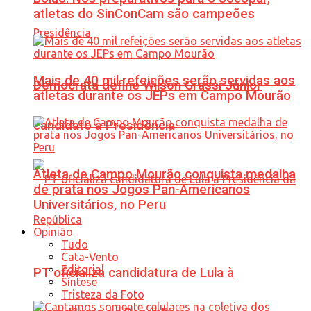
atletas do SinConCam são campeões
Mais de 40 mil refeições serão servidas aos
Democrata define Wilson Grassi Júnior
atletas durante os JEPs em Campo Mourão
candidato à Presidência
Atleta de Campo Mourão conquista medalha
de prata nos Jogos Pan-Americanos
Universitários, no Peru
Opinião
Tudo
Cata-Vento
Editorial
PT oficializa candidatura de Lula à
Síntese
Tristeza da Foto