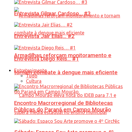
Entrevista Gilmar Cardoso… #3
Entrevista Jair Elias… #2
Armadilhas reforçam monitoramento e
Entrevista Diego Reis… #1
Entretenimento
tornam combate à dengue mais eficiente
Tudo
Cultura
Encontro Macrorregional de Bibliotecas
Públicas do Paraná em Campo Mourão