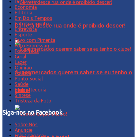
Destaques
Economia
Editorial
Em Dois Tempos
Entretenimento
Carreta desce rua onde é proibido descer!
Entrevista
Esporte
Favo com Pimenta
Foto Expressão…
Foto Piada
Geral
Lazer
Opinião
Supermercados querem saber se eu tenho o
Política
Ponto Social
Saúde
Sem categoria
clube!
Síntese
Tristeza da Foto
Siga-nos no Facebook
Sobre Nós
Anuncie
Fale Conosco