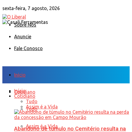
sexta-feira, 7 agosto, 2026
Sobre Nós
Anuncie
Fale Conosco
Início
Início
Cotidiano
Cotidiano
Tudo
Assim é a Vida
Tudo
Assim é a Vida
Abandono de túmulo no Cemitério resulta na