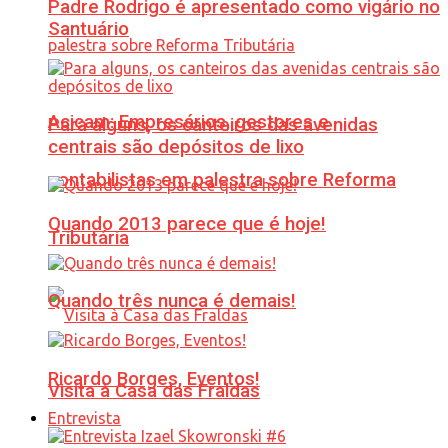
Padre Rodrigo é apresentado como vigário no
Santuário
Acicam: Empresários, gestores e
Para alguns, os canteiros das avenidas
centrais são depósitos de lixo
contabilistas em palestra sobre Reforma
Quando 2013 parece que é hoje!
Tributária
Quando três nunca é demais!
Ricardo Borges, Eventos!
Visita à Casa das Fraldas
Entrevista