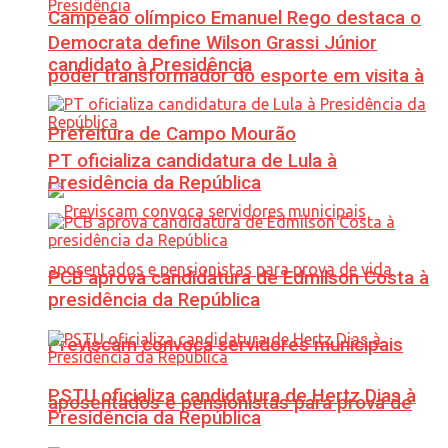
Campeão olímpico Emanuel Rego destaca o
Democrata define Wilson Grassi Júnior
candidato à Presidência
poder transformador do esporte em visita à
Prefeitura de Campo Mourão
PT oficializa candidatura de Lula à
Presidência da República
PCB aprova candidatura de Edmilson Costa à
presidência da República
Previscam convoca servidores municipais
PSTU oficializa candidatura de Hertz Dias à
aposentados e pensionistas para prova de
Presidência da República