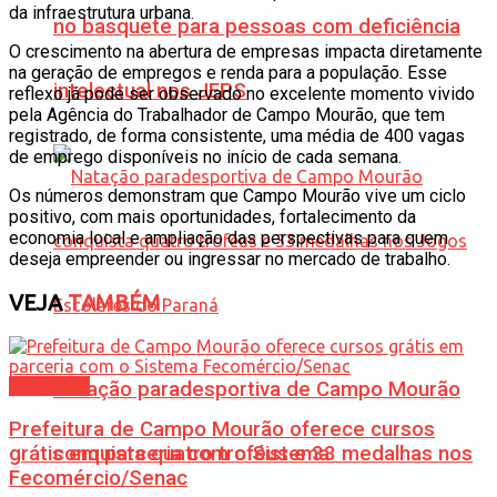
da infraestrutura urbana.
no basquete para pessoas com deficiência
O crescimento na abertura de empresas impacta diretamente
na geração de empregos e renda para a população. Esse
intelectual nos JEPS
reflexo já pode ser observado no excelente momento vivido
pela Agência do Trabalhador de Campo Mourão, que tem
registrado, de forma consistente, uma média de 400 vagas
de emprego disponíveis no início de cada semana.
Os números demonstram que Campo Mourão vive um ciclo
positivo, com mais oportunidades, fortalecimento da
economia local e ampliação das perspectivas para quem
deseja empreender ou ingressar no mercado de trabalho.
VEJA
TAMBÉM
Economia
Natação paradesportiva de Campo Mourão
Prefeitura de Campo Mourão oferece cursos
grátis em parceria com o Sistema
conquista quatro troféus e 33 medalhas nos
Fecomércio/Senac