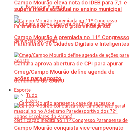
Campo Mourão eleva nota do IDEB para 7,1 e
Favo com Pimenta
supera média estadual no ensino municipal
Campo Mourão é premiada no 11º Congresso
Paranaense de Cidades Digitais e Inteligentes
Câmara aprova abertura de CPI para apurar
Cmeg/Campo Mourão define agenda de
ações para agosto
denúncias do SAMU
Esporte
Tudo
Lazer
Campo Mourão conquista vice-campeonato