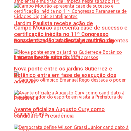
Jardim Paulista recebe ação de
Campo Mourão apresenta case de sucesso e
certificação inédita no 11º Congresso
conscientização ambiental e mutirão de
Paranaense de Cidades Digitais e Inteligentes
limpeza neste sábado (1º)
Nova ponte entre os jardins Gutierrez e
Botânico entra em fase de execução dos
acessos
Avante oficializa Augusto Cury como
candidato à Presidência