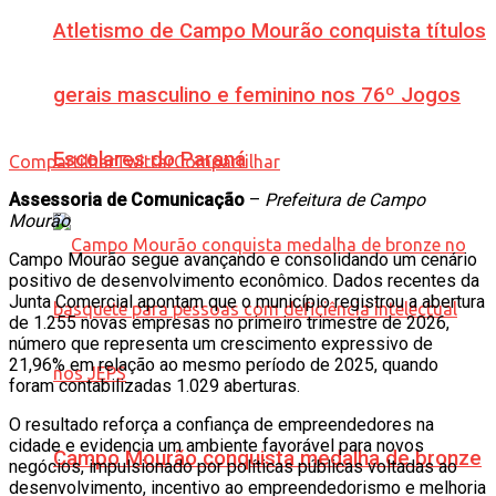
Atletismo de Campo Mourão conquista títulos
gerais masculino e feminino nos 76º Jogos
Escolares do Paraná
Compartilhar
Twittar
Compartilhar
Assessoria de Comunicação
–
Prefeitura de Campo
Mourão
Campo Mourão segue avançando e consolidando um cenário
positivo de desenvolvimento econômico. Dados recentes da
Junta Comercial apontam que o município registrou a abertura
de 1.255 novas empresas no primeiro trimestre de 2026,
número que representa um crescimento expressivo de
21,96% em relação ao mesmo período de 2025, quando
foram contabilizadas 1.029 aberturas.
O resultado reforça a confiança de empreendedores na
cidade e evidencia um ambiente favorável para novos
Campo Mourão conquista medalha de bronze
negócios, impulsionado por políticas públicas voltadas ao
desenvolvimento, incentivo ao empreendedorismo e melhoria