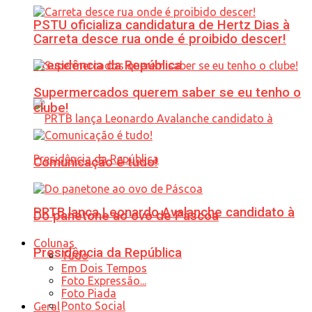
PSTU oficializa candidatura de Hertz Dias à
Carreta desce rua onde é proibido descer!
Presidência da República
Supermercados querem saber se eu tenho o
clube!
Comunicação é tudo!
PRTB lança Leonardo Avalanche candidato à
Do panetone ao ovo de Páscoa
Colunas
Presidência da República
Tudo
Em Dois Tempos
Foto Expressão...
Foto Piada
Ponto Social
Geral