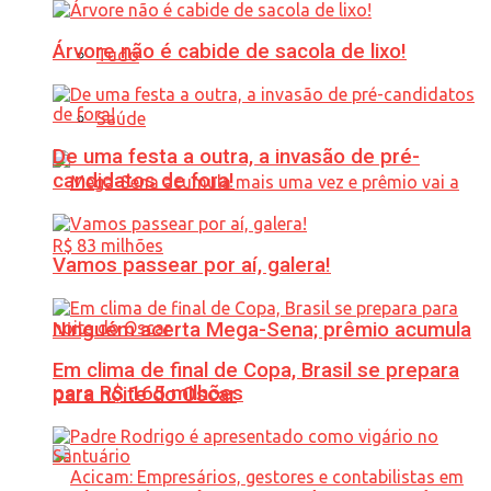
Árvore não é cabide de sacola de lixo!
Tudo
Saúde
De uma festa a outra, a invasão de pré-
candidatos de fora!
Vamos passear por aí, galera!
Ninguém acerta Mega-Sena; prêmio acumula
Em clima de final de Copa, Brasil se prepara
para R$ 165 milhões
para noite do Oscar