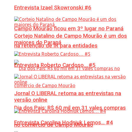
Entrevista Izael Skowronski #6
Campo Mourão ficou em 3º lugar no Paraná
Cortejo Natalino de Campo Mourão é um dos
maiores do Paraná
na retenção de IR para entidades
Entrevista Roberto Cardoso… #5
Jornal O LIBERAL retoma as entrevistas na
versão online
Dia dos Pais: R$ 60 mil em 31 vales compras
Entrevista Carolina Hodniuk Lemos… #4
no comércio de Campo Mourão