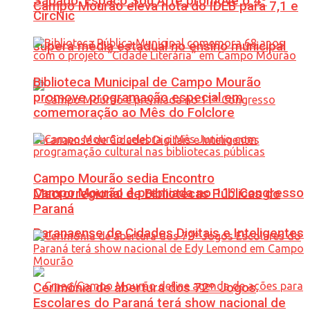
Sábado: Espaço Sou Arte promove o 4º
Campo Mourão eleva nota do IDEB para 7,1 e
CircNic
supera média estadual no ensino municipal
Biblioteca Municipal de Campo Mourão
promove programação especial em
comemoração ao Mês do Folclore
Campo Mourão sedia Encontro
Campo Mourão é premiada no 11º Congresso
Macrorregional de Bibliotecas Públicas do
Paraná
Paranaense de Cidades Digitais e Inteligentes
Cerimônia de abertura dos 72º Jogos
Escolares do Paraná terá show nacional de