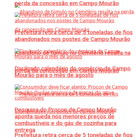
perda da concessão em Campo Mourão
Prefeitura retira cerca de 5 toneladas de fios
abandonados nos postes de Campo Mourão
Abandono de túmulo no Cemitério resulta na
Divulgado calendário do comércio de Campo
perda da concessão em Campo Mourão
Mourão para o mês de agosto
Pesquisa do Procon de Campo Mourão
aponta queda nos menores preços de
combustíveis e do gás de cozinha para
entrega
Prefeitura retira cerca de 5 toneladas de fios