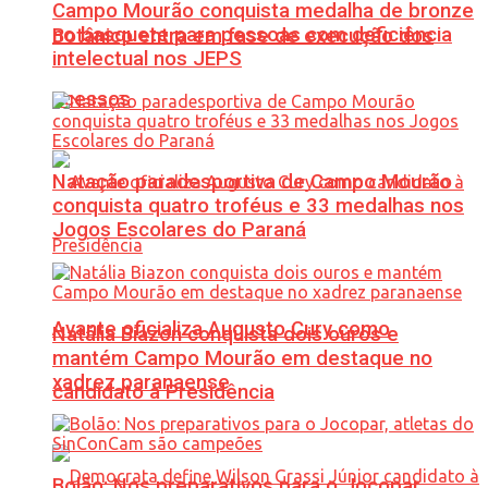
Campo Mourão conquista medalha de bronze
no basquete para pessoas com deficiência
Botânico entra em fase de execução dos
intelectual nos JEPS
acessos
Natação paradesportiva de Campo Mourão
conquista quatro troféus e 33 medalhas nos
Jogos Escolares do Paraná
Avante oficializa Augusto Cury como
Natália Biazon conquista dois ouros e
mantém Campo Mourão em destaque no
xadrez paranaense
candidato à Presidência
Bolão: Nos preparativos para o Jocopar,