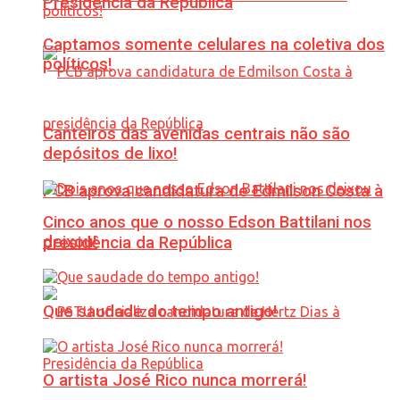
Presidência da República
Captamos somente celulares na coletiva dos
políticos!
Canteiros das avenidas centrais não são
depósitos de lixo!
PCB aprova candidatura de Edmilson Costa à
Cinco anos que o nosso Edson Battilani nos
deixou!
presidência da República
Que saudade do tempo antigo!
O artista José Rico nunca morrerá!