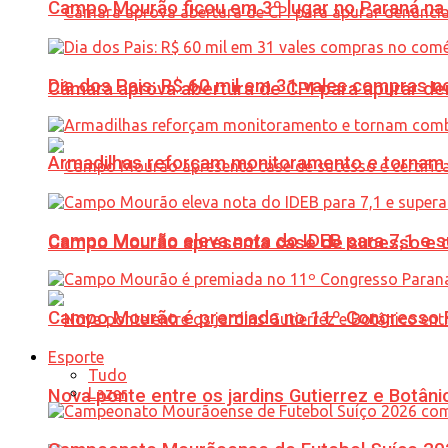
Campo Mourão ficou em 3º lugar no Paraná na 
Dia dos Pais: R$ 60 mil em 31 vales compras
Câmara aprova abertura de CPI para apurar d
Armadilhas reforçam monitoramento e tornam 
Campo Mourão eleva nota do IDEB para 7,1 e s
Campo Mourão apresenta case de sucesso e cer
Campo Mourão é premiada no 11º Congresso Pa
Esporte
Tudo
Lazer
Nova ponte entre os jardins Gutierrez e Botâ