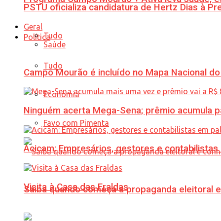
PSTU oficializa candidatura de Hertz Dias à Pr
Geral
Tudo
Política
Saúde
Tudo
Campo Mourão é incluído no Mapa Nacional do
Economia
Ninguém acerta Mega-Sena; prêmio acumula p
Favo com Pimenta
Acicam: Empresários, gestores e contabilistas
Visita à Casa das Fraldas
Saiba quando começa a propaganda eleitoral e