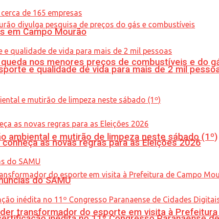
oras em Campo Mourão
queda nos menores preços de combustíveis e do gá
porte e qualidade de vida para mais de 2 mil pesso
ão ambiental e mutirão de limpeza neste sábado (1º)
 conheça as novas regras para as Eleições 2026
enúncias do SAMU
er transformador do esporte em visita à Prefeitu
tificação inédita no 11º Congresso Paranaense de C