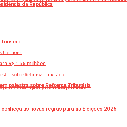
esidência da República
 Turismo
ara R$ 165 milhões
 em palestra sobre Reforma Tributária
 conheça as novas regras para as Eleições 2026