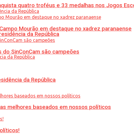
uista quatro troféus e 33 medalhas nos Jogos Esc
ém Campo Mourão em destaque no xadrez paranaense
residência da República
etas do SinConCam são campeões
esidência da República
ias melhores baseados em nossos políticos
líticos!