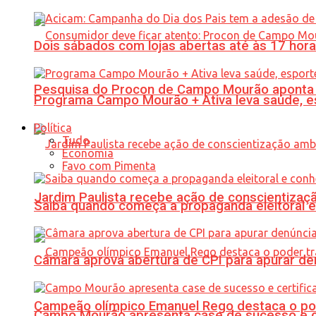
Dois sábados com lojas abertas até às 17 h
Pesquisa do Procon de Campo Mourão aponta 
Programa Campo Mourão + Ativa leva saúde, es
Política
Tudo
Economia
Favo com Pimenta
Jardim Paulista recebe ação de conscientizaç
Saiba quando começa a propaganda eleitoral e
Câmara aprova abertura de CPI para apurar d
Campeão olímpico Emanuel Rego destaca o pod
Campo Mourão apresenta case de sucesso e cer