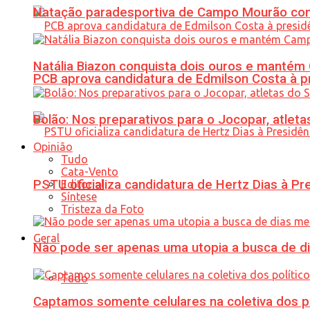
Natação paradesportiva de Campo Mourão conq
Natália Biazon conquista dois ouros e mant
PCB aprova candidatura de Edmilson Costa à p
Bolão: Nos preparativos para o Jocopar, atl
Opinião
Tudo
Cata-Vento
PSTU oficializa candidatura de Hertz Dias à Pr
Editorial
Síntese
Tristeza da Foto
Geral
Não pode ser apenas uma utopia a busca de d
Tudo
Captamos somente celulares na coletiva dos po