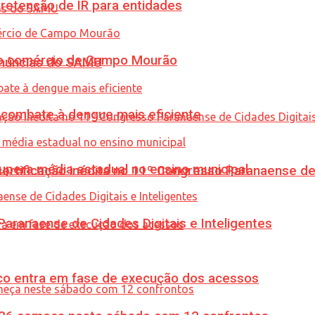
retenção de IR para entidades
 no comércio de Campo Mourão
enúncias do SAMU
combate à dengue mais eficiente
upera média estadual no ensino municipal
tificação inédita no 11º Congresso Paranaense de C
ranaense de Cidades Digitais e Inteligentes
nico entra em fase de execução dos acessos