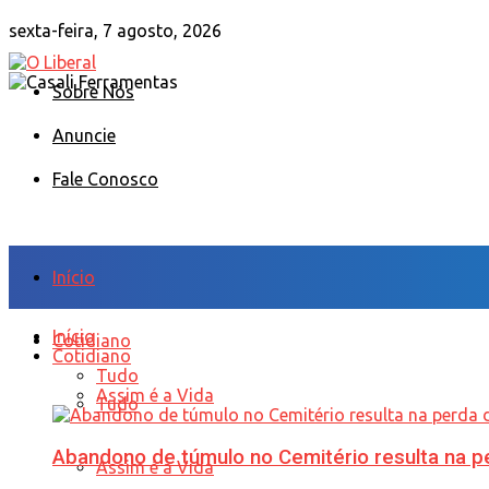
sexta-feira, 7 agosto, 2026
Sobre Nós
Anuncie
Fale Conosco
Início
Início
Cotidiano
Cotidiano
Tudo
Assim é a Vida
Tudo
Abandono de túmulo no Cemitério resulta na
Assim é a Vida