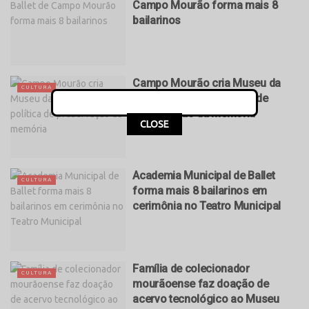
Campo Mourão forma mais 8
bailarinos
Campo Mourão cria Museu da
CULTURA
Aviação e amplia política de
preservação da memória
CLOSE
Academia Municipal de Ballet
CULTURA
forma mais 8 bailarinos em
cerimônia no Teatro Municipal
Família de colecionador
CULTURA
mourãoense faz doação de
acervo tecnológico ao Museu