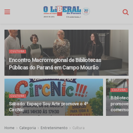
CULTURA
Encontro Macrorregional de Bibliotecas
Públicas do Paraná em Campo Mourão
CULTURA
CULTURA
Biblioteca
Sábado: Espaço Sou Arte promove o 4º
promove p
CircNic
comemoraç
Home
Categoria
Entretenimento
Cultura