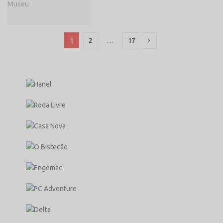
1
2
…
17