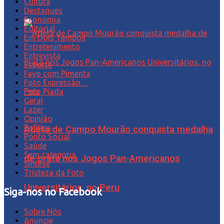
Cultura
Destaques
Economia
Editorial
Em Dois Tempos
Entretenimento
Entrevista
Esporte
Favo com Pimenta
Foto Expressão…
Foto Piada
Geral
Lazer
Opinião
Política
Atleta de Campo Mourão conquista medalha
Ponto Social
Saúde
Sem categoria
de prata nos Jogos Pan-Americanos
Síntese
Tristeza da Foto
Universitários, no Peru
Siga-nos no Facebook
Sobre Nós
Anuncie