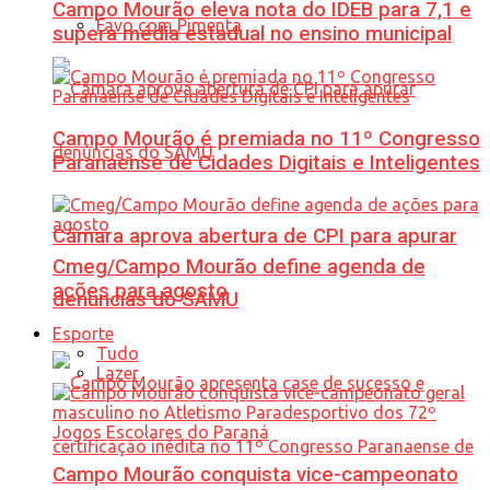
Campo Mourão eleva nota do IDEB para 7,1 e
Favo com Pimenta
supera média estadual no ensino municipal
Campo Mourão é premiada no 11º Congresso
Paranaense de Cidades Digitais e Inteligentes
Câmara aprova abertura de CPI para apurar
Cmeg/Campo Mourão define agenda de
ações para agosto
denúncias do SAMU
Esporte
Tudo
Lazer
Campo Mourão conquista vice-campeonato