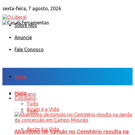
sexta-feira, 7 agosto, 2026
Sobre Nós
Anuncie
Fale Conosco
Início
Início
Cotidiano
Cotidiano
Tudo
Assim é a Vida
Tudo
Assim é a Vida
Abandono de túmulo no Cemitério resulta na