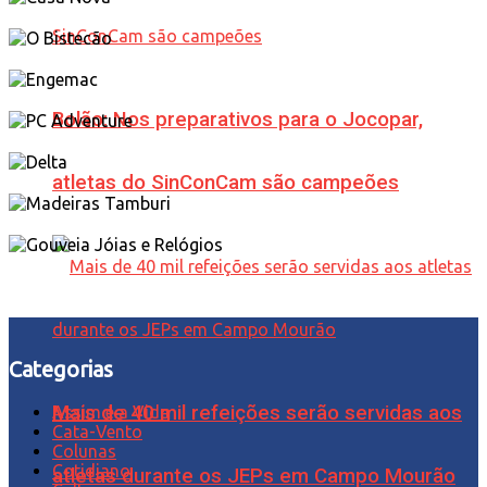
Bolão: Nos preparativos para o Jocopar,
atletas do SinConCam são campeões
Categorias
Mais de 40 mil refeições serão servidas aos
Assim é a Vida
Cata-Vento
Colunas
Cotidiano
atletas durante os JEPs em Campo Mourão