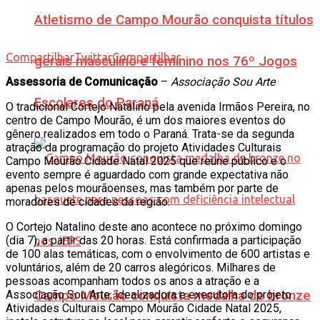
Atletismo de Campo Mourão conquista títulos
Compartilhar
Twittar
Compartilhar
gerais masculino e feminino nos 76º Jogos
Assessoria de Comunicação
–
Associação Sou Arte
Escolares do Paraná
O tradicional Cortejo Natalino pela avenida Irmãos Pereira, no
centro de Campo Mourão, é um dos maiores eventos do
gênero realizados em todo o Paraná. Trata-se da segunda
atração da programação do projeto Atividades Culturais
Campo Mourão Cidade Natal 2025 que reúne público e o
evento sempre é aguardado com grande expectativa não
apenas pelos mourãoenses, mas também por parte de
moradores de cidades da região.
O Cortejo Natalino deste ano acontece no próximo domingo
(dia 7), a partir das 20 horas. Está confirmada a participação
de 100 alas temáticas, com o envolvimento de 600 artistas e
voluntários, além de 20 carros alegóricos. Milhares de
pessoas acompanham todos os anos a atração e a
Associação Sou Arte, idealizadora e executora do projeto
Campo Mourão conquista medalha de bronze
Atividades Culturais Campo Mourão Cidade Natal 2025,