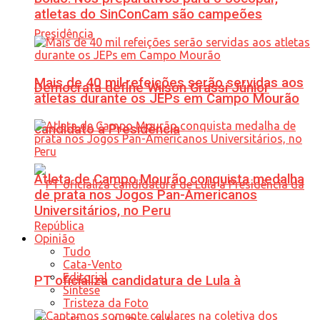
atletas do SinConCam são campeões
Mais de 40 mil refeições serão servidas aos
Democrata define Wilson Grassi Júnior
atletas durante os JEPs em Campo Mourão
candidato à Presidência
Atleta de Campo Mourão conquista medalha
de prata nos Jogos Pan-Americanos
Universitários, no Peru
Opinião
Tudo
Cata-Vento
Editorial
PT oficializa candidatura de Lula à
Síntese
Tristeza da Foto