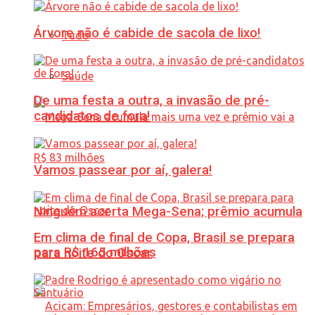
Árvore não é cabide de sacola de lixo!
Tudo
Saúde
De uma festa a outra, a invasão de pré-
candidatos de fora!
Vamos passear por aí, galera!
Ninguém acerta Mega-Sena; prêmio acumula
Em clima de final de Copa, Brasil se prepara
para R$ 165 milhões
para noite do Oscar