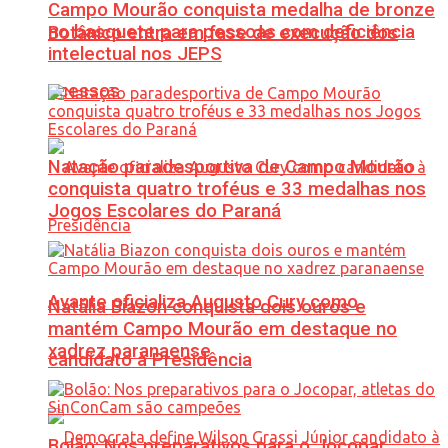
Campo Mourão conquista medalha de bronze
no basquete para pessoas com deficiência
Botânico entra em fase de execução dos
intelectual nos JEPS
acessos
Natação paradesportiva de Campo Mourão
conquista quatro troféus e 33 medalhas nos
Jogos Escolares do Paraná
Avante oficializa Augusto Cury como
Natália Biazon conquista dois ouros e
mantém Campo Mourão em destaque no
xadrez paranaense
candidato à Presidência
Bolão: Nos preparativos para o Jocopar,