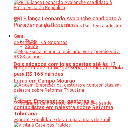
vida
PRTB lança Leonardo Avalanche candidato à
Presidência da República
Geral
Tudo
Saúde
Dois sábados com lojas abertas até às 17
Ninguém acerta Mega-Sena; prêmio acumula
para R$ 165 milhões
horas em Campo Mourão
Acicam: Empresários, gestores e
contabilistas em palestra sobre Reforma
Tributária