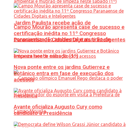
Jardim Paulista recebe ação de
Campo Mourão apresenta case de sucesso e
certificação inédita no 11º Congresso
conscientização ambiental e mutirão de
Paranaense de Cidades Digitais e Inteligentes
limpeza neste sábado (1º)
Nova ponte entre os jardins Gutierrez e
Botânico entra em fase de execução dos
acessos
Avante oficializa Augusto Cury como
candidato à Presidência