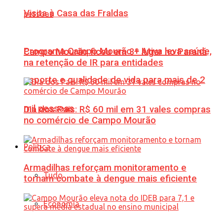
Visita à Casa das Fraldas
Programa Campo Mourão + Ativa leva saúde,
Campo Mourão ficou em 3º lugar no Paraná
na retenção de IR para entidades
esporte e qualidade de vida para mais de 2
mil pessoas
Dia dos Pais: R$ 60 mil em 31 vales compras
no comércio de Campo Mourão
Política
Armadilhas reforçam monitoramento e
Tudo
tornam combate à dengue mais eficiente
Economia