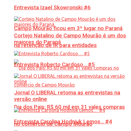
Entrevista Izael Skowronski #6
Campo Mourão ficou em 3º lugar no Paraná
Cortejo Natalino de Campo Mourão é um dos
maiores do Paraná
na retenção de IR para entidades
Entrevista Roberto Cardoso… #5
Jornal O LIBERAL retoma as entrevistas na
versão online
Dia dos Pais: R$ 60 mil em 31 vales compras
Entrevista Carolina Hodniuk Lemos… #4
no comércio de Campo Mourão