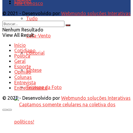
Opinião
Fale Conosco
© 2021 - Desenvolvido por
Webmundo soluções Interativas
Tudo
Nenhum Resultado
View All Result
Cata-Vento
Início
Cotidiano
Editorial
Política
Geral
Esporte
Síntese
Opinião
Colunas
Entrevista
Tristeza da Foto
Entretenimento
© 2021 - Desenvolvido por
Webmundo soluções Interativas