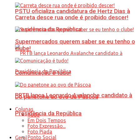
PSTU oficializa candidatura de Hertz Dias à
Carreta desce rua onde é proibido descer!
Presidência da República
Supermercados querem saber se eu tenho o
clube!
Comunicação é tudo!
PRTB lança Leonardo Avalanche candidato à
Do panetone ao ovo de Páscoa
Colunas
Presidência da República
Tudo
Em Dois Tempos
Foto Expressão...
Foto Piada
Ponto Social
Geral