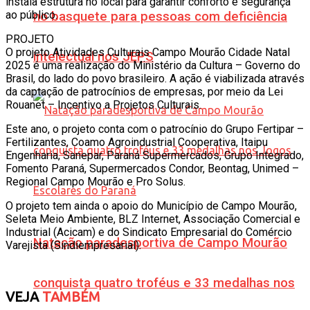
instala estrutura no local para garantir conforto e segurança
ao público.
no basquete para pessoas com deficiência
PROJETO
O projeto Atividades Culturais Campo Mourão Cidade Natal
intelectual nos JEPS
2025 é uma realização do Ministério da Cultura – Governo do
Brasil, do lado do povo brasileiro. A ação é viabilizada através
da captação de patrocínios de empresas, por meio da Lei
Rouanet – Incentivo a Projetos Culturais.
Este ano, o projeto conta com o patrocínio do Grupo Fertipar –
Fertilizantes, Coamo Agroindustrial Cooperativa, Itaipu
Engenharia, Sanepar, Paraná Supermercados, Grupo Integrado,
Fomento Paraná, Supermercados Condor, Beontag, Unimed –
Regional Campo Mourão e Pro Solus.
O projeto tem ainda o apoio do Município de Campo Mourão,
Seleta Meio Ambiente, BLZ Internet, Associação Comercial e
Industrial (Acicam) e do Sindicato Empresarial do Comércio
Natação paradesportiva de Campo Mourão
Varejista (Sindiempresarial).
conquista quatro troféus e 33 medalhas nos
VEJA
TAMBÉM