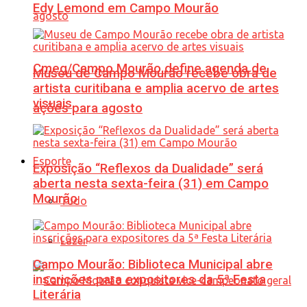
Edy Lemond em Campo Mourão
Cmeg/Campo Mourão define agenda de
Museu de Campo Mourão recebe obra de
artista curitibana e amplia acervo de artes
visuais
ações para agosto
Esporte
Exposição “Reflexos da Dualidade” será
aberta nesta sexta-feira (31) em Campo
Mourão
Tudo
Lazer
Campo Mourão: Biblioteca Municipal abre
inscrições para expositores da 5ª Festa
Literária