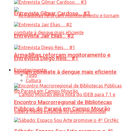
Entrevista Gilmar Cardoso… #3
Entrevista Jair Elias… #2
Armadilhas reforçam monitoramento e
Entrevista Diego Reis… #1
Entretenimento
tornam combate à dengue mais eficiente
Tudo
Cultura
Encontro Macrorregional de Bibliotecas
Públicas do Paraná em Campo Mourão