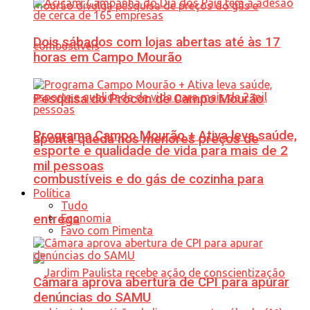
Dois sábados com lojas abertas até às 17
horas em Campo Mourão
Pesquisa do Procon de Campo Mourão
Programa Campo Mourão + Ativa leva saúde,
aponta queda nos menores preços de
esporte e qualidade de vida para mais de 2
mil pessoas
combustíveis e do gás de cozinha para
Política
Tudo
Economia
entrega
Favo com Pimenta
Câmara aprova abertura de CPI para apurar
denúncias do SAMU