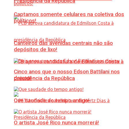
Presidência da República
Captamos somente celulares na coletiva dos
políticos!
Canteiros das avenidas centrais não são
depósitos de lixo!
PCB aprova candidatura de Edmilson Costa à
Cinco anos que o nosso Edson Battilani nos
deixou!
presidência da República
Que saudade do tempo antigo!
O artista José Rico nunca morrerá!