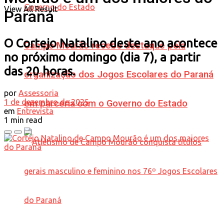
View All Result
Paraná
O Cortejo Natalino deste ano acontece
Campo Mourão recebe destaque pela
no próximo domingo (dia 7), a partir
das 20 horas.
organização dos Jogos Escolares do Paraná
por
Assessoria
1 de dezembro de 2025
em parceria com o Governo do Estado
em
Entrevista
1 min read