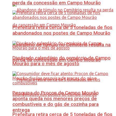
perda da concessão em Campo Mourão
Prefeitura retira cerca de 5 toneladas de fios
abandonados nos postes de Campo Mourão
Abandono de túmulo no Cemitério resulta na
Divulgado calendário do comércio de Campo
perda da concessão em Campo Mourão
Mourão para o mês de agosto
Pesquisa do Procon de Campo Mourão
aponta queda nos menores preços de
combustíveis e do gás de cozinha para
entrega
Prefeitura retira cerca de 5 toneladas de fios