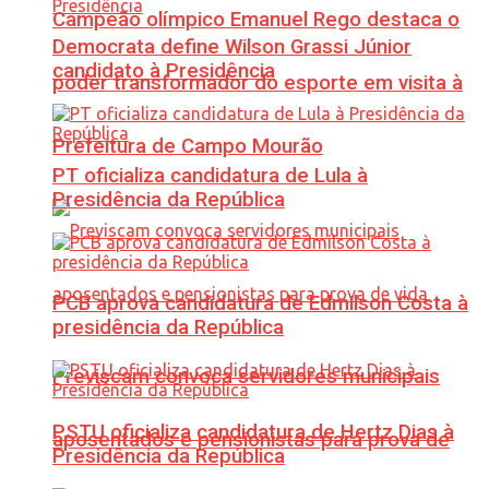
Campeão olímpico Emanuel Rego destaca o
Democrata define Wilson Grassi Júnior
candidato à Presidência
poder transformador do esporte em visita à
Prefeitura de Campo Mourão
PT oficializa candidatura de Lula à
Presidência da República
PCB aprova candidatura de Edmilson Costa à
presidência da República
Previscam convoca servidores municipais
PSTU oficializa candidatura de Hertz Dias à
aposentados e pensionistas para prova de
Presidência da República