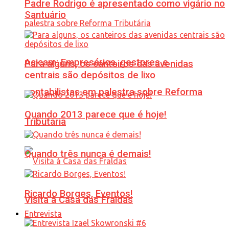
Padre Rodrigo é apresentado como vigário no
Santuário
Acicam: Empresários, gestores e
Para alguns, os canteiros das avenidas
centrais são depósitos de lixo
contabilistas em palestra sobre Reforma
Quando 2013 parece que é hoje!
Tributária
Quando três nunca é demais!
Ricardo Borges, Eventos!
Visita à Casa das Fraldas
Entrevista