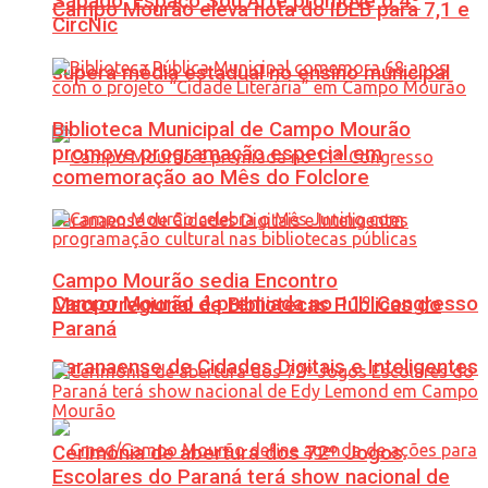
Sábado: Espaço Sou Arte promove o 4º
Campo Mourão eleva nota do IDEB para 7,1 e
CircNic
supera média estadual no ensino municipal
Biblioteca Municipal de Campo Mourão
promove programação especial em
comemoração ao Mês do Folclore
Campo Mourão sedia Encontro
Campo Mourão é premiada no 11º Congresso
Macrorregional de Bibliotecas Públicas do
Paraná
Paranaense de Cidades Digitais e Inteligentes
Cerimônia de abertura dos 72º Jogos
Escolares do Paraná terá show nacional de