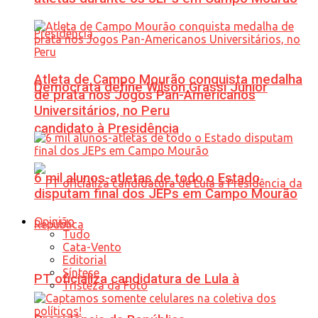
Atleta de Campo Mourão conquista medalha
Democrata define Wilson Grassi Júnior
de prata nos Jogos Pan-Americanos
Universitários, no Peru
candidato à Presidência
6 mil alunos-atletas de todo o Estado
disputam final dos JEPs em Campo Mourão
Opinião
Tudo
Cata-Vento
Editorial
Síntese
PT oficializa candidatura de Lula à
Tristeza da Foto