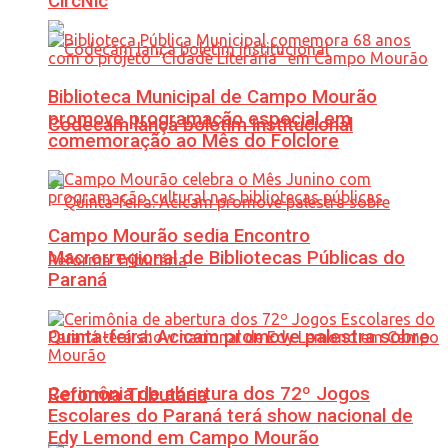
CircNic
Biblioteca Municipal de Campo Mourão
promove programação especial em
Codecam lança boletim institucional
comemoração ao Mês do Folclore
Campo Mourão sedia Encontro
Macrorregional de Bibliotecas Públicas do
Paraná
Quinta-feira: Acicam promove palestra sobre
Cerimônia de abertura dos 72º Jogos
Reforma Tributária
Escolares do Paraná terá show nacional de
Edy Lemond em Campo Mourão