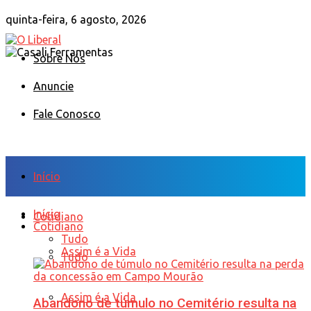
quinta-feira, 6 agosto, 2026
Sobre Nós
Anuncie
Fale Conosco
Início
Início
Cotidiano
Cotidiano
Tudo
Assim é a Vida
Tudo
Assim é a Vida
Abandono de túmulo no Cemitério resulta na