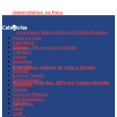
Universitários, no Peru
Categorias
Assim é a Vida
Cata-Vento
Colunas
Cotidiano
Cultura
Destaques
Economia
6 mil alunos-atletas de todo o Estado
Editorial
Em Dois Tempos
Entretenimento
disputam final dos JEPs em Campo Mourão
Entrevista
Esporte
Favo com Pimenta
Foto Expressão…
Opinião
Foto Piada
Geral
Lazer