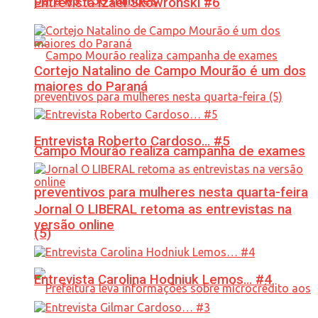
para R$ 150 milhões
Entrevista Izael Skowronski #6
Cortejo Natalino de Campo Mourão é um dos
maiores do Paraná
Entrevista Roberto Cardoso… #5
Campo Mourão realiza campanha de exames
preventivos para mulheres nesta quarta-feira
Jornal O LIBERAL retoma as entrevistas na
versão online
(5)
Entrevista Carolina Hodniuk Lemos… #4