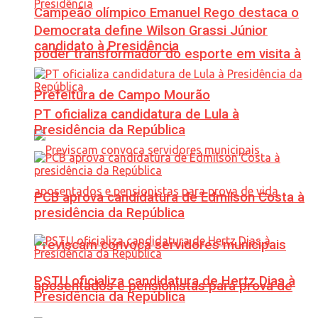
Campeão olímpico Emanuel Rego destaca o
Democrata define Wilson Grassi Júnior
candidato à Presidência
poder transformador do esporte em visita à
Prefeitura de Campo Mourão
PT oficializa candidatura de Lula à
Presidência da República
PCB aprova candidatura de Edmilson Costa à
presidência da República
Previscam convoca servidores municipais
PSTU oficializa candidatura de Hertz Dias à
aposentados e pensionistas para prova de
Presidência da República