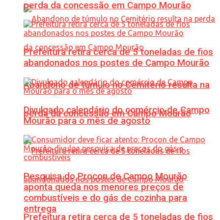
perda da concessão em Campo Mourão
Prefeitura retira cerca de 5 toneladas de fios
abandonados nos postes de Campo Mourão
Abandono de túmulo no Cemitério resulta na
Divulgado calendário do comércio de Campo
perda da concessão em Campo Mourão
Mourão para o mês de agosto
Pesquisa do Procon de Campo Mourão
aponta queda nos menores preços de
combustíveis e do gás de cozinha para
entrega
Prefeitura retira cerca de 5 toneladas de fios