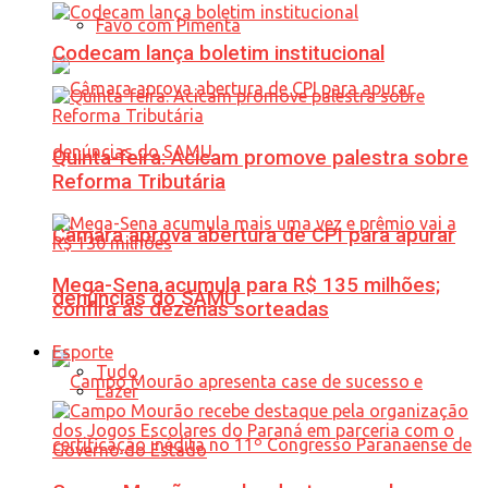
Favo com Pimenta
Codecam lança boletim institucional
Quinta-feira: Acicam promove palestra sobre
Reforma Tributária
Câmara aprova abertura de CPI para apurar
Mega-Sena acumula para R$ 135 milhões;
denúncias do SAMU
confira as dezenas sorteadas
Esporte
Tudo
Lazer