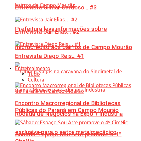
Entrevista Gilmar Cardoso… #3
Prefeitura leva informações sobre
Entrevista Jair Elias… #2
microcrédito aos bairros de Campo Mourão
Entrevista Diego Reis… #1
Entretenimento
Tudo
Cultura
Encontro Macrorregional de Bibliotecas
Públicas do Paraná em Campo Mourão
Rodada de Negócios na Expo + Indústria
exclusiva para o setor metalmecânico
Sábado: Espaço Sou Arte promove o 4º