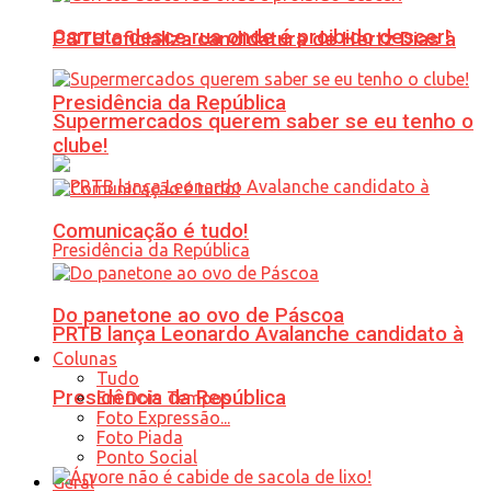
Carreta desce rua onde é proibido descer!
PSTU oficializa candidatura de Hertz Dias à
Presidência da República
Supermercados querem saber se eu tenho o
clube!
Comunicação é tudo!
Do panetone ao ovo de Páscoa
PRTB lança Leonardo Avalanche candidato à
Colunas
Tudo
Presidência da República
Em Dois Tempos
Foto Expressão...
Foto Piada
Ponto Social
Geral