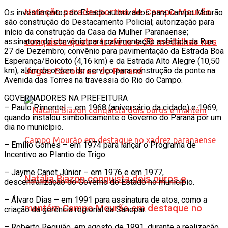
Natação paradesportiva de Campo Mourão
Os investimentos do Estado autorizados para Campo Mourão
são construção do Destacamento Policial; autorização para
início da construção da Casa da Mulher Paranaense;
conquista quatro troféus e 33 medalhas nos
assinatura de convênio para pavimentação asfáltica da Rua
27 de Dezembro; convênio para pavimentação da Estrada Boa
Esperança/Boicotó (4,16 km) e da Estrada Alto Alegre (10,50
km), além da ordem de serviço para construção da ponte na
Jogos Escolares do Paraná
Avenida das Torres na travessia do Rio do Campo.
GOVERNADORES NA PREFEITURA
– Paulo Pimentel – em 1968 (aniversário da cidade) e 1969,
quando instalou simbolicamente o Governo do Paraná por um
dia no município.
– Emílio Gomes – em 1974 para lançar o Programa de
Incentivo ao Plantio de Trigo.
– Jayme Canet Júnior – em 1976 e em 1977,
Natália Biazon conquista dois ouros e
descentralização do Governo do Estado no município.
– Álvaro Dias – em 1991 para assinatura de atos, como a
mantém Campo Mourão em destaque no
criação da gerência regional da Sanepar.
– Roberto Requião, em agosto de 1991, durante a realização