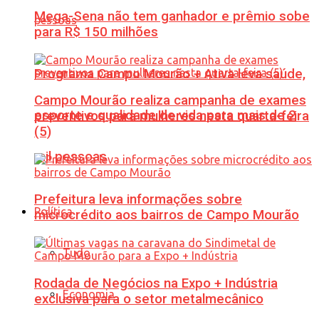
Mega-Sena não tem ganhador e prêmio sobe
para R$ 150 milhões
Programa Campo Mourão + Ativa leva saúde,
Campo Mourão realiza campanha de exames
esporte e qualidade de vida para mais de 2
preventivos para mulheres nesta quarta-feira
(5)
mil pessoas
Prefeitura leva informações sobre
Política
microcrédito aos bairros de Campo Mourão
Tudo
Rodada de Negócios na Expo + Indústria
Economia
exclusiva para o setor metalmecânico