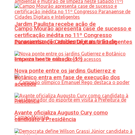
Jardim Paulista recebe ação de
Campo Mourão apresenta case de sucesso e
certificação inédita no 11º Congresso
conscientização ambiental e mutirão de
Paranaense de Cidades Digitais e Inteligentes
limpeza neste sábado (1º)
Nova ponte entre os jardins Gutierrez e
Botânico entra em fase de execução dos
acessos
Avante oficializa Augusto Cury como
candidato à Presidência