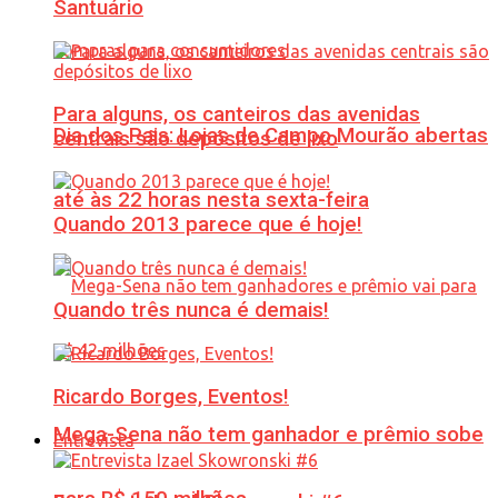
Santuário
Para alguns, os canteiros das avenidas
Dia dos Pais: Lojas de Campo Mourão abertas
centrais são depósitos de lixo
até às 22 horas nesta sexta-feira
Quando 2013 parece que é hoje!
Quando três nunca é demais!
Ricardo Borges, Eventos!
Mega-Sena não tem ganhador e prêmio sobe
Entrevista