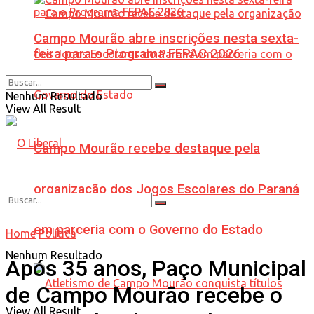
Campo Mourão abre inscrições nesta sexta-
feira para o Programa FEPAC 2026
Nenhum Resultado
View All Result
Campo Mourão recebe destaque pela
organização dos Jogos Escolares do Paraná
em parceria com o Governo do Estado
Home
Política
Nenhum Resultado
Após 35 anos, Paço Municipal
de Campo Mourão recebe o
View All Result