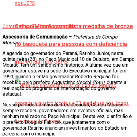
Campo Mourão conquista medalha de bronze
Compartilhar
Twittar
Compartilhar
Assessoria de Comunicação
–
Prefeitura de Campo
Mourão
no basquete para pessoas com deficiência
A agenda do governador do Paraná, Ratinho Junior, nesta
quinta-feira (28), no Paço Municipal 10 de Outubro, em Campo
intelectual nos JEPS
Mourão, tem um simbolismo histórico. A última vez que um
governador esteve na sede do Executivo municipal foi em
1991, quando o então governador Roberto Requião foi
recebido pelo prefeito Augustinho Vecchi
(foto)
, durante a
realização do programa de interiorização do governo
estadual.
Nesse período de mais de três décadas, Campo Mourão
sempre recebeu governadores em eventos oficiais, mas
nenhum realizado no Paço Municipal. Desta vez, o anfitrião é
o prefeito Douglas Fabrício, que juntamente com o
governador Ratinho anunciam investimentos do Estado em
parceria com o município.