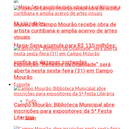
Museu de Campo Mourão recebe obra de
artista curitibana e amplia acervo de artes
visuais
Mega-Sena acumula para R$ 135 milhões;
confira as dezenas sorteadas
Exposição “Reflexos da Dualidade” será
aberta nesta sexta-feira (31) em Campo
Mourão
Esporte
Tudo
Campo Mourão: Biblioteca Municipal abre
inscrições para expositores da 5ª Festa
Literária
Lazer