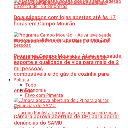
Dois sábados com lojas abertas até às 17
horas em Campo Mourão
Pesquisa do Procon de Campo Mourão
Programa Campo Mourão + Ativa leva saúde,
aponta queda nos menores preços de
esporte e qualidade de vida para mais de 2
mil pessoas
combustíveis e do gás de cozinha para
Política
Tudo
Economia
entrega
Favo com Pimenta
Câmara aprova abertura de CPI para apurar
denúncias do SAMU