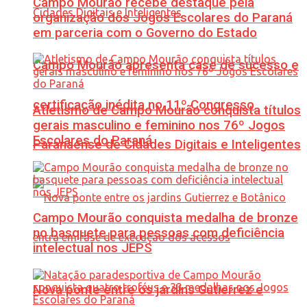
Campo Mourão recebe destaque pela
organização dos Jogos Escolares do Paraná
em parceria com o Governo do Estado
Campo Mourão apresenta case de sucesso e
certificação inédita no 11º Congresso
Atletismo de Campo Mourão conquista títulos
gerais masculino e feminino nos 76º Jogos
Escolares do Paraná
Paranaense de Cidades Digitais e Inteligentes
Campo Mourão conquista medalha de bronze
no basquete para pessoas com deficiência
intelectual nos JEPS
Nova ponte entre os jardins Gutierrez e