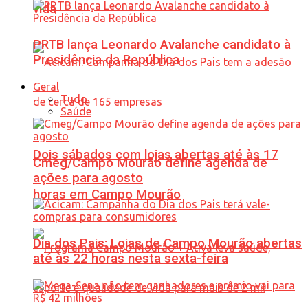
vida
PRTB lança Leonardo Avalanche candidato à
Presidência da República
Geral
Tudo
Saúde
Dois sábados com lojas abertas até às 17
Cmeg/Campo Mourão define agenda de
ações para agosto
horas em Campo Mourão
Dia dos Pais: Lojas de Campo Mourão abertas
até às 22 horas nesta sexta-feira