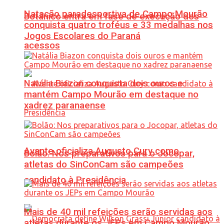
Natação paradesportiva de Campo Mourão
Botânico entra em fase de execução dos
conquista quatro troféus e 33 medalhas nos
Jogos Escolares do Paraná
acessos
Natália Biazon conquista dois ouros e
mantém Campo Mourão em destaque no
xadrez paranaense
Avante oficializa Augusto Cury como
Bolão: Nos preparativos para o Jocopar,
atletas do SinConCam são campeões
candidato à Presidência
Mais de 40 mil refeições serão servidas aos
atletas durante os JEPs em Campo Mourão