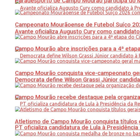
Paradesporto de Campo Mourão participa do M
Campeonato Mourãoense de Futebol Suíço 20
Avante oficializa Augusto Cury como candidato
Campo Mourão abre inscrições para a 4ª etapa 
Campo Mourão conquista vice-campeonato gera
Democrata define Wilson Grassi Júnior candida
Campo Mourão recebe destaque pela organiza
Atletismo de Campo Mourão conquista títulos 
PT oficializa candidatura de Lula à Presidência