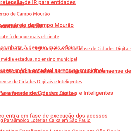
retenção de IR para entidades
 no comércio de Campo Mourão
enúncias do SAMU
combate à dengue mais eficiente
upera média estadual no ensino municipal
tificação inédita no 11º Congresso Paranaense de C
ranaense de Cidades Digitais e Inteligentes
nico entra em fase de execução dos acessos