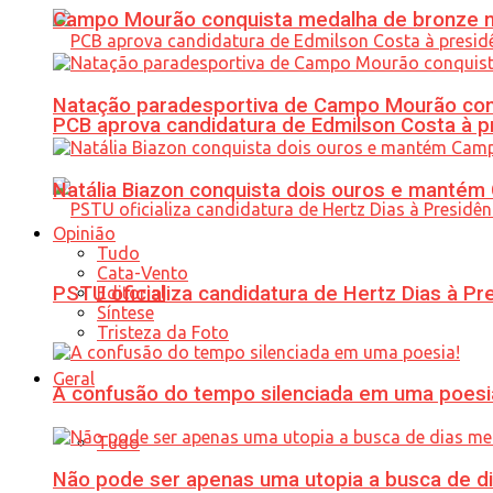
Campo Mourão conquista medalha de bronze no
Natação paradesportiva de Campo Mourão conq
PCB aprova candidatura de Edmilson Costa à p
Natália Biazon conquista dois ouros e mant
Opinião
Tudo
Cata-Vento
PSTU oficializa candidatura de Hertz Dias à Pr
Editorial
Síntese
Tristeza da Foto
Geral
A confusão do tempo silenciada em uma poesi
Tudo
Não pode ser apenas uma utopia a busca de d