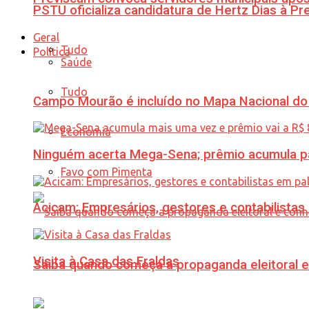
PSTU oficializa candidatura de Hertz Dias à Pr
Geral
Tudo
Política
Saúde
Tudo
Campo Mourão é incluído no Mapa Nacional do
Economia
Ninguém acerta Mega-Sena; prêmio acumula p
Favo com Pimenta
Acicam: Empresários, gestores e contabilistas
Visita à Casa das Fraldas
Saiba quando começa a propaganda eleitoral e