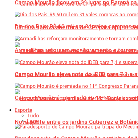
Campo Mourão ficou em 3º lugar no Paraná na 
Dia dos Pais: R$ 60 mil em 31 vales compras
Câmara aprova abertura de CPI para apurar d
Armadilhas reforçam monitoramento e tornam 
Campo Mourão eleva nota do IDEB para 7,1 e s
Campo Mourão apresenta case de sucesso e cer
Campo Mourão é premiada no 11º Congresso Pa
Esporte
Tudo
Lazer
Nova ponte entre os jardins Gutierrez e Botâ