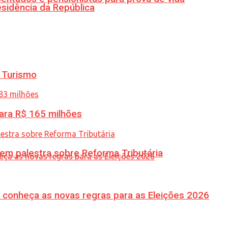
esidência da República
 Turismo
ara R$ 165 milhões
 em palestra sobre Reforma Tributária
 conheça as novas regras para as Eleições 2026