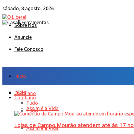
sábado, 8 agosto, 2026
Sobre Nós
Anuncie
Fale Conosco
Início
Início
Cotidiano
Cotidiano
Tudo
Assim é a Vida
Tudo
Lojas de Campo Mourão atendem até às 17 ho
Assim é a Vida