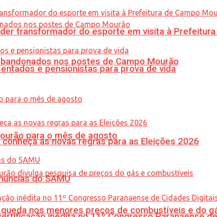
er transformador do esporte em visita à Prefeitu
os abandonados nos postes de Campo Mourão
entados e pensionistas para prova de vida
Mourão para o mês de agosto
 conheça as novas regras para as Eleições 2026
enúncias do SAMU
queda nos menores preços de combustíveis e do gá
tificação inédita no 11º Congresso Paranaense de C