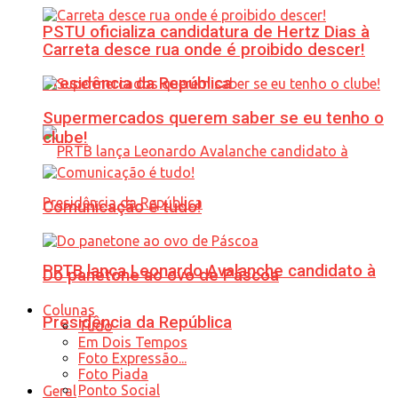
PSTU oficializa candidatura de Hertz Dias à
Carreta desce rua onde é proibido descer!
Presidência da República
Supermercados querem saber se eu tenho o
clube!
Comunicação é tudo!
PRTB lança Leonardo Avalanche candidato à
Do panetone ao ovo de Páscoa
Colunas
Presidência da República
Tudo
Em Dois Tempos
Foto Expressão...
Foto Piada
Ponto Social
Geral