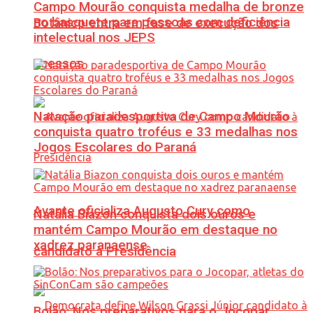
Campo Mourão conquista medalha de bronze
no basquete para pessoas com deficiência
Botânico entra em fase de execução dos
intelectual nos JEPS
acessos
Natação paradesportiva de Campo Mourão
conquista quatro troféus e 33 medalhas nos
Jogos Escolares do Paraná
Avante oficializa Augusto Cury como
Natália Biazon conquista dois ouros e
mantém Campo Mourão em destaque no
xadrez paranaense
candidato à Presidência
Bolão: Nos preparativos para o Jocopar,