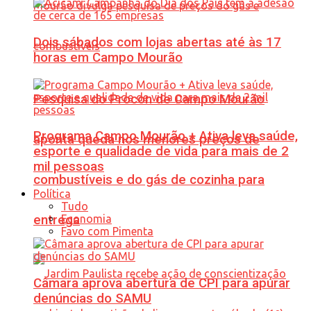
Dois sábados com lojas abertas até às 17
horas em Campo Mourão
Pesquisa do Procon de Campo Mourão
Programa Campo Mourão + Ativa leva saúde,
aponta queda nos menores preços de
esporte e qualidade de vida para mais de 2
mil pessoas
combustíveis e do gás de cozinha para
Política
Tudo
Economia
entrega
Favo com Pimenta
Câmara aprova abertura de CPI para apurar
denúncias do SAMU