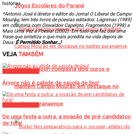
histórias.
Jogos Escolares do Paraná
*Antonio José é diretor e editor do Jornal O Liberal de Campo
Mourão; tem três livros de poesias editados: Lágrimas (1989)
em coautoria com Oswaldoir Capeloto, Fragmentos (1998) e
Mais Uma Vez a Poesia! (2002). Em tudo que faz usa uma
frase que sintetiza o que mais acredita na vida depois de
Deus:
É Permitido Sonhar…!
VEJA
TAMBÉM
Natália Biazon conquista dois ouros e
Em Dois Tempos
Árvore não é cabide de sacola de lixo!
mantém Campo Mourão em destaque no
xadrez paranaense
Foto Expressão...
De uma festa a outra, a invasão de pré-candidatos
de fora!