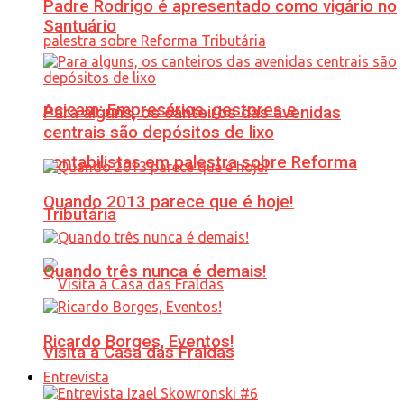
Padre Rodrigo é apresentado como vigário no
Santuário
Acicam: Empresários, gestores e
Para alguns, os canteiros das avenidas
centrais são depósitos de lixo
contabilistas em palestra sobre Reforma
Quando 2013 parece que é hoje!
Tributária
Quando três nunca é demais!
Ricardo Borges, Eventos!
Visita à Casa das Fraldas
Entrevista