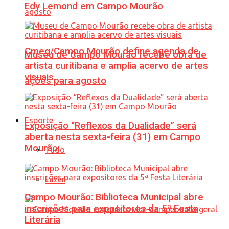
Edy Lemond em Campo Mourão
Cmeg/Campo Mourão define agenda de
Museu de Campo Mourão recebe obra de
artista curitibana e amplia acervo de artes
visuais
ações para agosto
Esporte
Exposição “Reflexos da Dualidade” será
aberta nesta sexta-feira (31) em Campo
Mourão
Tudo
Lazer
Campo Mourão: Biblioteca Municipal abre
inscrições para expositores da 5ª Festa
Literária