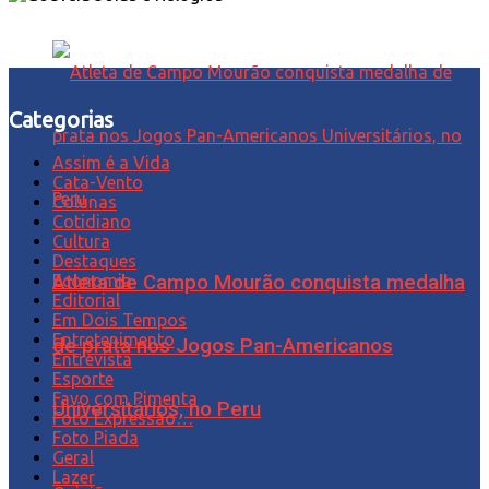
Categorias
Assim é a Vida
Cata-Vento
Colunas
Cotidiano
Cultura
Destaques
Economia
Atleta de Campo Mourão conquista medalha
Editorial
Em Dois Tempos
Entretenimento
de prata nos Jogos Pan-Americanos
Entrevista
Esporte
Favo com Pimenta
Universitários, no Peru
Foto Expressão…
Foto Piada
Geral
Lazer