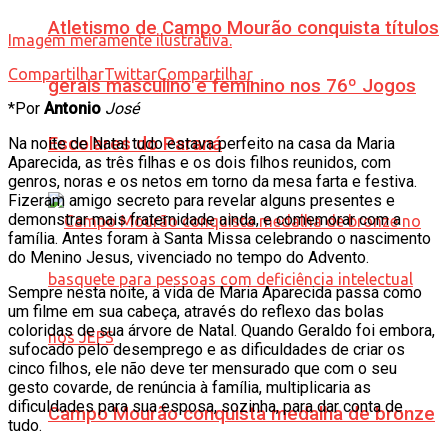
Atletismo de Campo Mourão conquista títulos
Imagem meramente ilustrativa.
Compartilhar
Twittar
Compartilhar
gerais masculino e feminino nos 76º Jogos
*Por
Antonio
José
Escolares do Paraná
Na noite de Natal tudo estava perfeito na casa da Maria
Aparecida, as três filhas e os dois filhos reunidos, com
genros, noras e os netos em torno da mesa farta e festiva.
Fizeram amigo secreto para revelar alguns presentes e
demonstrar mais fraternidade ainda, e comemorar com a
família. Antes foram à Santa Missa celebrando o nascimento
do Menino Jesus, vivenciado no tempo do Advento.
Sempre nesta noite, a vida de Maria Aparecida passa como
um filme em sua cabeça, através do reflexo das bolas
coloridas de sua árvore de Natal. Quando Geraldo foi embora,
sufocado pelo desemprego e as dificuldades de criar os
cinco filhos, ele não deve ter mensurado que com o seu
gesto covarde, de renúncia à família, multiplicaria as
dificuldades para sua esposa, sozinha, para dar conta de
Campo Mourão conquista medalha de bronze
tudo.