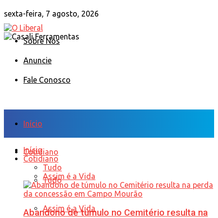
sexta-feira, 7 agosto, 2026
Sobre Nós
Anuncie
Fale Conosco
Início
Início
Cotidiano
Cotidiano
Tudo
Assim é a Vida
Tudo
Assim é a Vida
Abandono de túmulo no Cemitério resulta na