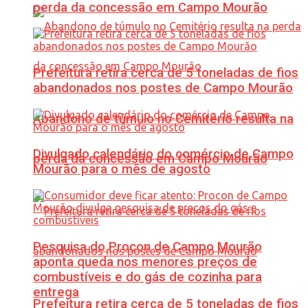
perda da concessão em Campo Mourão
Prefeitura retira cerca de 5 toneladas de fios
abandonados nos postes de Campo Mourão
Abandono de túmulo no Cemitério resulta na
Divulgado calendário do comércio de Campo
perda da concessão em Campo Mourão
Mourão para o mês de agosto
Pesquisa do Procon de Campo Mourão
aponta queda nos menores preços de
combustíveis e do gás de cozinha para
entrega
Prefeitura retira cerca de 5 toneladas de fios