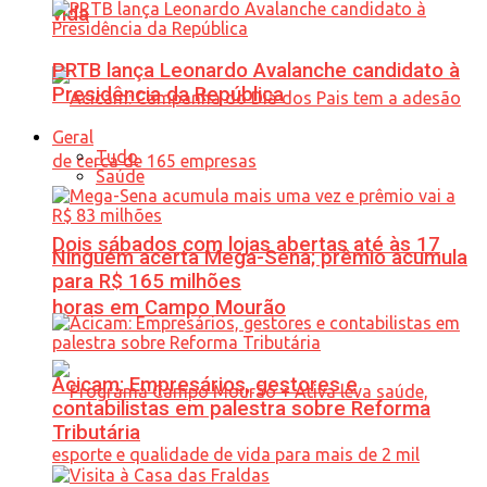
vida
PRTB lança Leonardo Avalanche candidato à
Presidência da República
Geral
Tudo
Saúde
Dois sábados com lojas abertas até às 17
Ninguém acerta Mega-Sena; prêmio acumula
para R$ 165 milhões
horas em Campo Mourão
Acicam: Empresários, gestores e
contabilistas em palestra sobre Reforma
Tributária