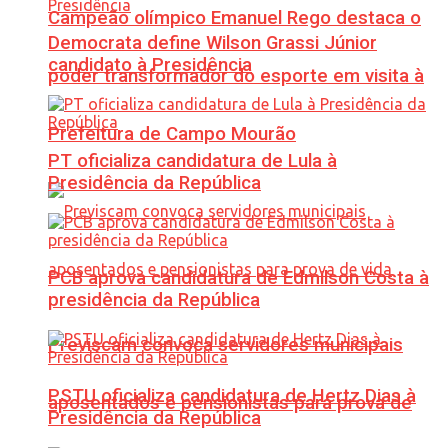
Campeão olímpico Emanuel Rego destaca o
Democrata define Wilson Grassi Júnior
candidato à Presidência
poder transformador do esporte em visita à
Prefeitura de Campo Mourão
PT oficializa candidatura de Lula à
Presidência da República
PCB aprova candidatura de Edmilson Costa à
presidência da República
Previscam convoca servidores municipais
PSTU oficializa candidatura de Hertz Dias à
aposentados e pensionistas para prova de
Presidência da República