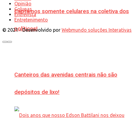
Opinião
Colunas
Captamos somente celulares na coletiva dos
Entrevista
Entretenimento
políticos!
© 2021 - Desenvolvido por
Webmundo soluções Interativas
Canteiros das avenidas centrais não são
depósitos de lixo!