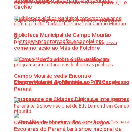
Sábado: Espaço Sou Arte promove o 4º
Campo Mourão eleva nota do IDEB para 7,1 e
CircNic
supera média estadual no ensino municipal
Biblioteca Municipal de Campo Mourão
promove programação especial em
comemoração ao Mês do Folclore
Campo Mourão sedia Encontro
Campo Mourão é premiada no 11º Congresso
Macrorregional de Bibliotecas Públicas do
Paraná
Paranaense de Cidades Digitais e Inteligentes
Cerimônia de abertura dos 72º Jogos
Escolares do Paraná terá show nacional de