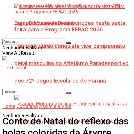
Campo Mourão abre inscrições nesta sexta-
feira para o Programa FEPAC 2026
Campo Mourão conquista vice-campeonato
Nenhum Resultado
View All Result
geral masculino no Atletismo Paradesportivo
dos 72º Jogos Escolares do Paraná
Home
Cotidiano
Assim é a Vida
Nenhum Resultado
Conto de Natal do reflexo das
bolas coloridas da Árvore