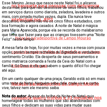
Esse Menino Jesus que nasce neste Natal foi o alicerce
no basquete para pessoas com deficiência
desta mãe, para que não desistisse de seus filhos, trabalhou
em serviços duros como diarista, zeladora, lavadeira e outros
mais, com jornada muitas vezes, dupla. Ela nunca teve
intelectual nos JEPS
descanso, enquanto não viu os cinco filhos estudados, com
boa formação e agora casados. A noite de Natal é mágica
para Maria Aparecida, porque ela se recorda do malabarismo
que tinha que fazer para que as crianças tivessem uma “Noite
Feliz” neste tempo.
A mesa farta de hoje, foi por muitas vezes a mesa com pouca
opção, porém sempre recheada de dignidade e verdadeiro
sentimento Cristão. Ela desperta de seus pensamentos e
como matriarca comanda a festa da Ceia do Natal com a
família. Só Deus e ela que sabem o quanto difícil foi chegar
até aqui.
Em um canto qualquer de uma praça, Geraldo está só em mais
uma noite de Natal. Ninguém sabe dele, onde vive e como
Natação paradesportiva de Campo Mourão
vive, talvez nem ele mesmo saiba.
Nota do autor:
Apesar do brilho da Noite de Natal, quis
conquista quatro troféus e 33 medalhas nos
homenagear todas as mulheres que são abandonadas com
seus filhos e dedicam as suas vidas para mudar suas