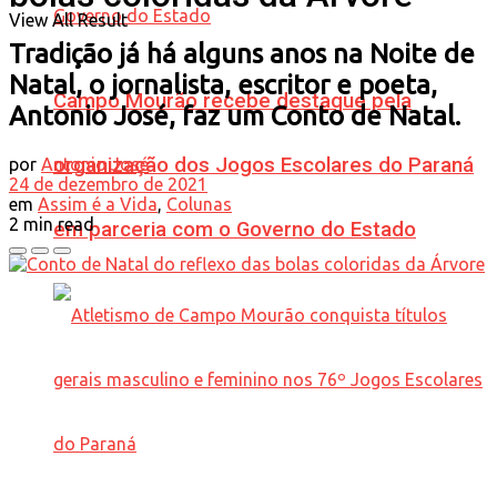
View All Result
Tradição já há alguns anos na Noite de
Natal, o jornalista, escritor e poeta,
Campo Mourão recebe destaque pela
Antonio José, faz um Conto de Natal.
organização dos Jogos Escolares do Paraná
por
Antonio José
24 de dezembro de 2021
em
Assim é a Vida
,
Colunas
2 min read
em parceria com o Governo do Estado