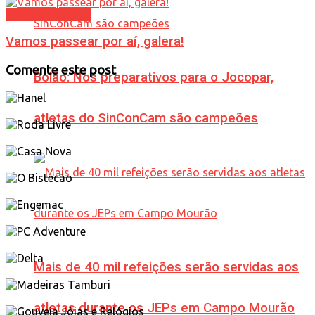
Foto Expressão...
Vamos passear por aí, galera!
Comente este post
Bolão: Nos preparativos para o Jocopar,
atletas do SinConCam são campeões
Mais de 40 mil refeições serão servidas aos
atletas durante os JEPs em Campo Mourão