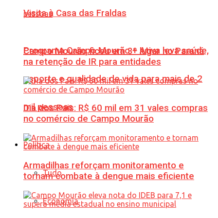
Visita à Casa das Fraldas
Programa Campo Mourão + Ativa leva saúde,
Campo Mourão ficou em 3º lugar no Paraná
na retenção de IR para entidades
esporte e qualidade de vida para mais de 2
mil pessoas
Dia dos Pais: R$ 60 mil em 31 vales compras
no comércio de Campo Mourão
Política
Armadilhas reforçam monitoramento e
Tudo
tornam combate à dengue mais eficiente
Economia