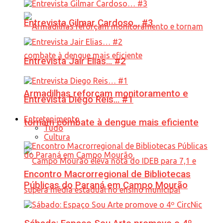
Entrevista Gilmar Cardoso… #3
Entrevista Jair Elias… #2
Armadilhas reforçam monitoramento e
Entrevista Diego Reis… #1
Entretenimento
tornam combate à dengue mais eficiente
Tudo
Cultura
Encontro Macrorregional de Bibliotecas
Públicas do Paraná em Campo Mourão