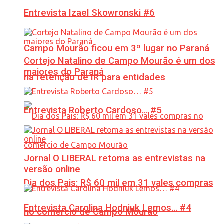
Entrevista Izael Skowronski #6
Campo Mourão ficou em 3º lugar no Paraná
Cortejo Natalino de Campo Mourão é um dos
maiores do Paraná
na retenção de IR para entidades
Entrevista Roberto Cardoso… #5
Jornal O LIBERAL retoma as entrevistas na
versão online
Dia dos Pais: R$ 60 mil em 31 vales compras
Entrevista Carolina Hodniuk Lemos… #4
no comércio de Campo Mourão