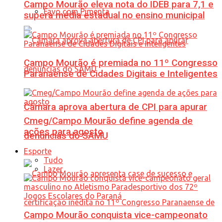
Campo Mourão eleva nota do IDEB para 7,1 e
Favo com Pimenta
supera média estadual no ensino municipal
Campo Mourão é premiada no 11º Congresso
Paranaense de Cidades Digitais e Inteligentes
Câmara aprova abertura de CPI para apurar
Cmeg/Campo Mourão define agenda de
ações para agosto
denúncias do SAMU
Esporte
Tudo
Lazer
Campo Mourão conquista vice-campeonato