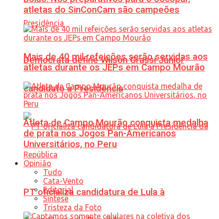
atletas do SinConCam são campeões
Mais de 40 mil refeições serão servidas aos
Democrata define Wilson Grassi Júnior
atletas durante os JEPs em Campo Mourão
candidato à Presidência
Atleta de Campo Mourão conquista medalha
de prata nos Jogos Pan-Americanos
Universitários, no Peru
Opinião
Tudo
Cata-Vento
Editorial
PT oficializa candidatura de Lula à
Síntese
Tristeza da Foto