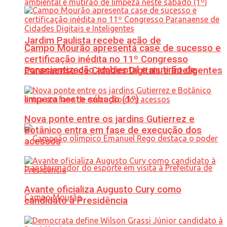
Jardim Paulista recebe ação de
Campo Mourão apresenta case de sucesso e
certificação inédita no 11º Congresso
conscientização ambiental e mutirão de
Paranaense de Cidades Digitais e Inteligentes
limpeza neste sábado (1º)
Nova ponte entre os jardins Gutierrez e
Botânico entra em fase de execução dos
acessos
Avante oficializa Augusto Cury como
candidato à Presidência