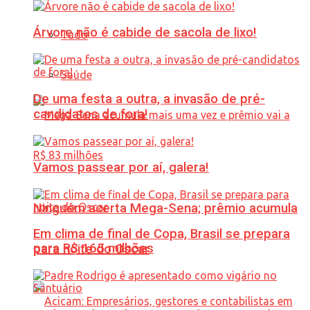
Árvore não é cabide de sacola de lixo!
Tudo
Saúde
De uma festa a outra, a invasão de pré-
candidatos de fora!
Vamos passear por aí, galera!
Ninguém acerta Mega-Sena; prêmio acumula
Em clima de final de Copa, Brasil se prepara
para R$ 165 milhões
para noite do Oscar