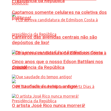
Presidência da República
Captamos somente celulares na coletiva dos
políticos!
Canteiros das avenidas centrais não são
depósitos de lixo!
PCB aprova candidatura de Edmilson Costa à
Cinco anos que o nosso Edson Battilani nos
deixou!
presidência da República
Que saudade do tempo antigo!
O artista José Rico nunca morrerá!