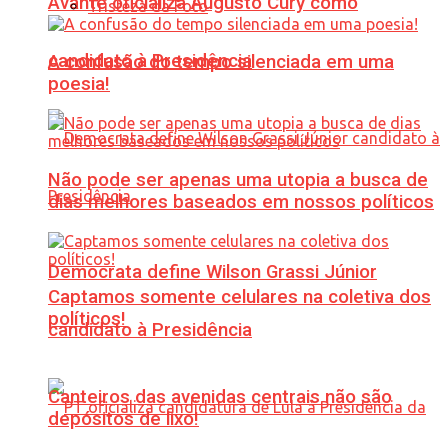
Avante oficializa Augusto Cury como
Tristeza da Foto
candidato à Presidência
A confusão do tempo silenciada em uma
poesia!
Não pode ser apenas uma utopia a busca de
dias melhores baseados em nossos políticos
Democrata define Wilson Grassi Júnior
Captamos somente celulares na coletiva dos
políticos!
candidato à Presidência
Canteiros das avenidas centrais não são
depósitos de lixo!