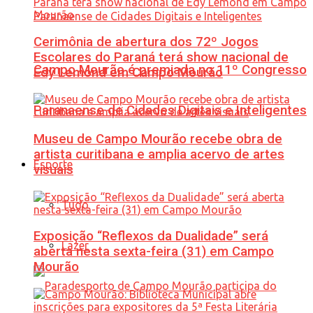
Cerimônia de abertura dos 72º Jogos
Escolares do Paraná terá show nacional de
Campo Mourão é premiada no 11º Congresso
Edy Lemond em Campo Mourão
Paranaense de Cidades Digitais e Inteligentes
Museu de Campo Mourão recebe obra de
artista curitibana e amplia acervo de artes
Esporte
visuais
Tudo
Exposição “Reflexos da Dualidade” será
Lazer
aberta nesta sexta-feira (31) em Campo
Mourão