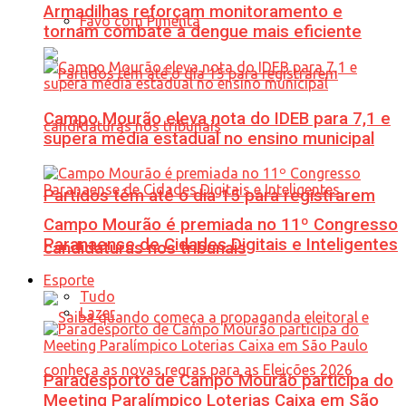
Armadilhas reforçam monitoramento e
Favo com Pimenta
tornam combate à dengue mais eficiente
Campo Mourão eleva nota do IDEB para 7,1 e
supera média estadual no ensino municipal
Partidos têm até o dia 15 para registrarem
Campo Mourão é premiada no 11º Congresso
Paranaense de Cidades Digitais e Inteligentes
candidaturas nos tribunais
Esporte
Tudo
Lazer
Paradesporto de Campo Mourão participa do
Meeting Paralímpico Loterias Caixa em São