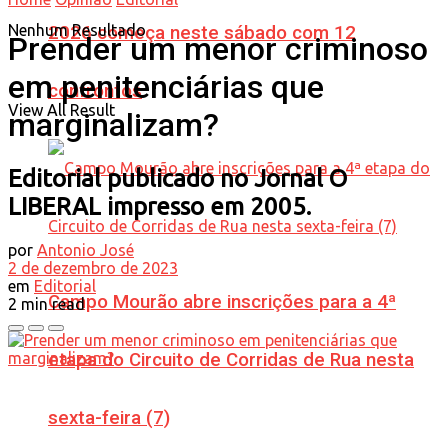
Nenhum Resultado
2026 começa neste sábado com 12
Prender um menor criminoso
em penitenciárias que
confrontos
View All Result
marginalizam?
Editorial publicado no Jornal O
LIBERAL impresso em 2005.
por
Antonio José
2 de dezembro de 2023
em
Editorial
Campo Mourão abre inscrições para a 4ª
2 min read
etapa do Circuito de Corridas de Rua nesta
sexta-feira (7)