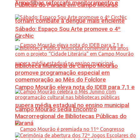
Armadilhas reforçam monitoramento e
Públicas do Paraná em Campo Mourão
tornam combate à dengue mais eficiente
Sábado: Espaço Sou Arte promove o 4º
CircNic
Biblioteca Municipal de Campo Mourão
promove programação especial em
comemoração ao Mês do Folclore
Campo Mourão eleva nota do IDEB para 7,1 e
supera média estadual no ensino municipal
Campo Mourão sedia Encontro
Macrorregional de Bibliotecas Públicas do
Paraná