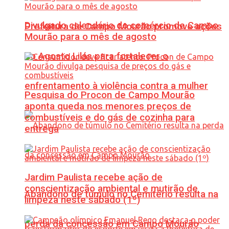
Divulgado calendário do comércio de Campo
Prefeitura de Campo Mourão promove ações
Mourão para o mês de agosto
do Agosto Lilás para fortalecer o
enfrentamento à violência contra a mulher
Pesquisa do Procon de Campo Mourão
aponta queda nos menores preços de
combustíveis e do gás de cozinha para
entrega
Jardim Paulista recebe ação de
conscientização ambiental e mutirão de
Abandono de túmulo no Cemitério resulta na
limpeza neste sábado (1º)
perda da concessão em Campo Mourão