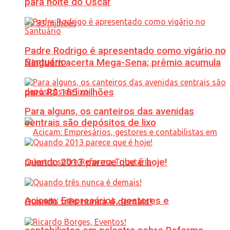
para noite do Oscar
Padre Rodrigo é apresentado como vigário no
Santuário
Ninguém acerta Mega-Sena; prêmio acumula
para R$ 165 milhões
Para alguns, os canteiros das avenidas
centrais são depósitos de lixo
Quando 2013 parece que é hoje!
Acicam: Empresários, gestores e
Quando três nunca é demais!