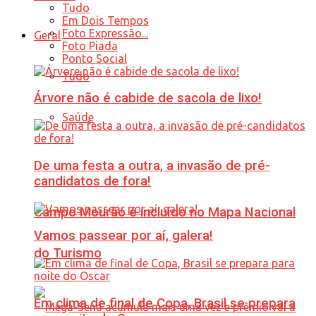
Tudo
Em Dois Tempos
Foto Expressão...
Geral
Foto Piada
Ponto Social
Tudo
Árvore não é cabide de sacola de lixo!
Saúde
De uma festa a outra, a invasão de pré-
candidatos de fora!
Campo Mourão é incluído no Mapa Nacional
Vamos passear por aí, galera!
do Turismo
Em clima de final de Copa, Brasil se prepara