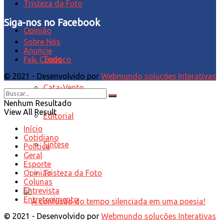
Tristeza da Foto
Siga-nos no Facebook
Opinião
Sobre Nós
Anuncie
Tudo
Fale Conosco
© 2021 - Desenvolvido por
Webmundo soluções Interativas
Cata-Vento
Nenhum Resultado
View All Result
Editorial
Início
Cotidiano
Síntese
Política
Geral
Esporte
Tristeza da Foto
Opinião
Colunas
Entrevista
Entretenimento
© 2021 - Desenvolvido por
Webmundo soluções Interativas