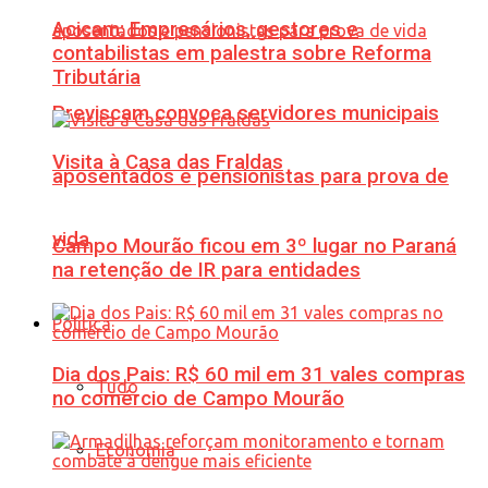
Acicam: Empresários, gestores e
contabilistas em palestra sobre Reforma
Tributária
Previscam convoca servidores municipais
Visita à Casa das Fraldas
aposentados e pensionistas para prova de
vida
Campo Mourão ficou em 3º lugar no Paraná
na retenção de IR para entidades
Política
Dia dos Pais: R$ 60 mil em 31 vales compras
Tudo
no comércio de Campo Mourão
Economia