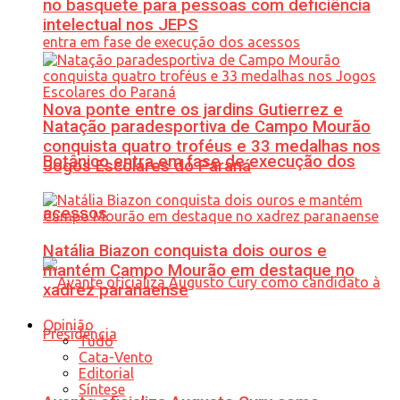
no basquete para pessoas com deficiência
intelectual nos JEPS
Nova ponte entre os jardins Gutierrez e
Natação paradesportiva de Campo Mourão
conquista quatro troféus e 33 medalhas nos
Botânico entra em fase de execução dos
Jogos Escolares do Paraná
acessos
Natália Biazon conquista dois ouros e
mantém Campo Mourão em destaque no
xadrez paranaense
Opinião
Tudo
Cata-Vento
Editorial
Síntese