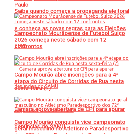
Paulo
Saiba quando começa a propaganda eleitoral
e conheça as novas regras para as Eleições
Campeonato Mourãoense de Futebol Suíço
2026 começa neste sábado com 12
2026
confrontos
Campo Mourão abre inscrições para a 4ª
etapa do Circuito de Corridas de Rua nesta
sexta-feira (7)
Câmara aprova abertura de CPI para apurar
Campo Mourão conquista vice-campeonato
denúncias do SAMU
geral masculino no Atletismo Paradesportivo