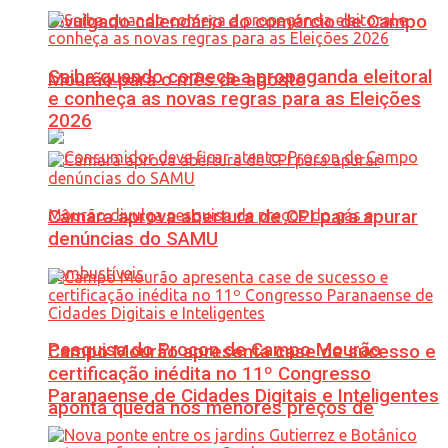
Divulgado calendário do comércio de Campo
Saiba quando começa a propaganda eleitoral
Mourão para o mês de agosto
e conheça as novas regras para as Eleições
2026
Câmara aprova abertura de CPI para apurar
denúncias do SAMU
Pesquisa do Procon de Campo Mourão
Campo Mourão apresenta case de sucesso e
certificação inédita no 11º Congresso
Paranaense de Cidades Digitais e Inteligentes
aponta queda nos menores preços de