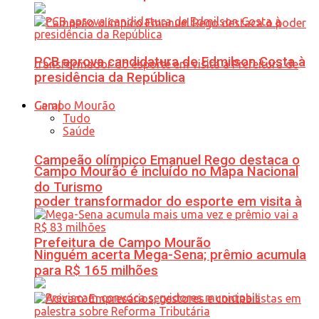
PCB aprova candidatura de Edmilson Costa à
presidência da República
Geral
Tudo
Saúde
Campeão olímpico Emanuel Rego destaca o
Campo Mourão é incluído no Mapa Nacional
do Turismo
poder transformador do esporte em visita à
Prefeitura de Campo Mourão
Ninguém acerta Mega-Sena; prêmio acumula
para R$ 165 milhões