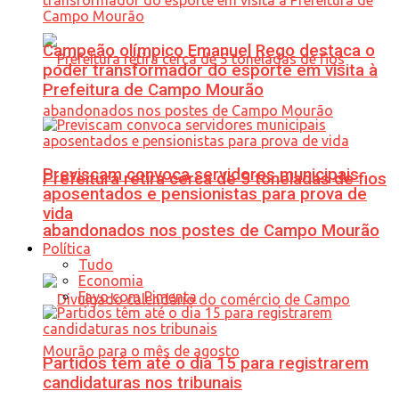
Campeão olímpico Emanuel Rego destaca o
poder transformador do esporte em visita à
Prefeitura de Campo Mourão
Previscam convoca servidores municipais
Prefeitura retira cerca de 5 toneladas de fios
aposentados e pensionistas para prova de
vida
abandonados nos postes de Campo Mourão
Política
Tudo
Economia
Favo com Pimenta
Partidos têm até o dia 15 para registrarem
candidaturas nos tribunais