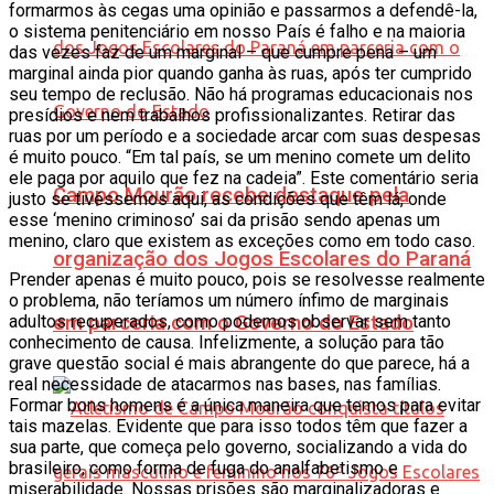
formarmos às cegas uma opinião e passarmos a defendê-la,
o sistema penitenciário em nosso País é falho e na maioria
das vezes faz de um marginal – que cumpre pena – um
marginal ainda pior quando ganha às ruas, após ter cumprido
seu tempo de reclusão. Não há programas educacionais nos
presídios e nem trabalhos profissionalizantes. Retirar das
ruas por um período e a sociedade arcar com suas despesas
é muito pouco. “Em tal país, se um menino comete um delito
ele paga por aquilo que fez na cadeia”. Este comentário seria
Campo Mourão recebe destaque pela
justo se tivéssemos aqui, as condições que têm lá, onde
esse ‘menino criminoso’ sai da prisão sendo apenas um
menino, claro que existem as exceções como em todo caso.
organização dos Jogos Escolares do Paraná
Prender apenas é muito pouco, pois se resolvesse realmente
o problema, não teríamos um número ínfimo de marginais
adultos recuperados, como podemos observar sem tanto
em parceria com o Governo do Estado
conhecimento de causa. Infelizmente, a solução para tão
grave questão social é mais abrangente do que parece, há a
real necessidade de atacarmos nas bases, nas famílias.
Formar bons homens é a única maneira que temos para evitar
tais mazelas. Evidente que para isso todos têm que fazer a
sua parte, que começa pelo governo, socializando a vida do
brasileiro, como forma de fuga do analfabetismo e
miserabilidade. Nossas prisões são marginalizadoras e