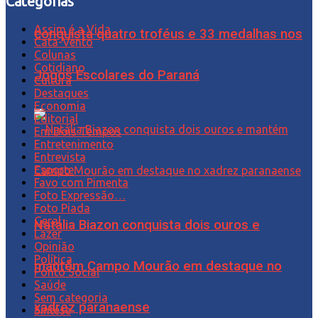
Categorias
Assim é a Vida
conquista quatro troféus e 33 medalhas nos
Cata-Vento
Colunas
Cotidiano
Jogos Escolares do Paraná
Cultura
Destaques
Economia
Editorial
Em Dois Tempos
Entretenimento
Entrevista
Esporte
Favo com Pimenta
Foto Expressão…
Foto Piada
Geral
Natália Biazon conquista dois ouros e
Lazer
Opinião
Política
mantém Campo Mourão em destaque no
Ponto Social
Saúde
Sem categoria
xadrez paranaense
Síntese