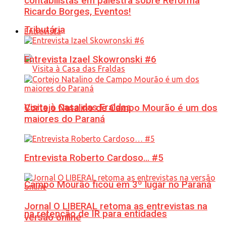
contabilistas em palestra sobre Reforma
Ricardo Borges, Eventos!
Tributária
Entrevista
Entrevista Izael Skowronski #6
Visita à Casa das Fraldas
Cortejo Natalino de Campo Mourão é um dos
maiores do Paraná
Entrevista Roberto Cardoso… #5
Campo Mourão ficou em 3º lugar no Paraná
Jornal O LIBERAL retoma as entrevistas na
na retenção de IR para entidades
versão online