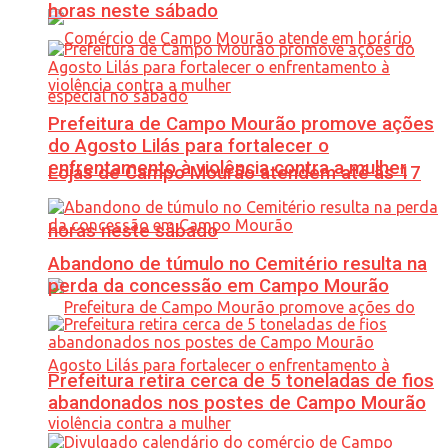
horas neste sábado
Prefeitura de Campo Mourão promove ações
do Agosto Lilás para fortalecer o
enfrentamento à violência contra a mulher
Lojas de Campo Mourão atendem até às 17
horas neste sábado
Abandono de túmulo no Cemitério resulta na
perda da concessão em Campo Mourão
Prefeitura retira cerca de 5 toneladas de fios
abandonados nos postes de Campo Mourão