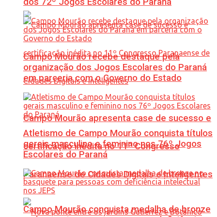
dos 72º Jogos Escolares do Paraná
Campo Mourão recebe destaque pela
organização dos Jogos Escolares do Paraná
em parceria com o Governo do Estado
Campo Mourão apresenta case de sucesso e
Atletismo de Campo Mourão conquista títulos
gerais masculino e feminino nos 76º Jogos
certificação inédita no 11º Congresso
Escolares do Paraná
Paranaense de Cidades Digitais e Inteligentes
Campo Mourão conquista medalha de bronze