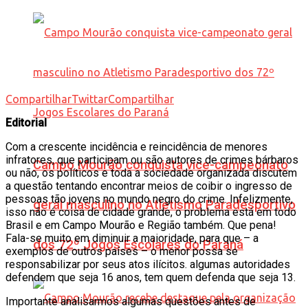
Compartilhar
Twittar
Compartilhar
Editorial
Com a crescente incidência e reincidência de menores
infratores, que participam ou são autores de crimes bárbaros
Campo Mourão conquista vice-campeonato
ou não, os políticos e toda a sociedade organizada discutem
a questão tentando encontrar meios de coibir o ingresso de
pessoas tão jovens no mundo negro do crime. Infelizmente,
geral masculino no Atletismo Paradesportivo
isso não é coisa de cidade grande, o problema está em todo
Brasil e em Campo Mourão e Região também. Que pena!
Fala-se muito em diminuir a maioridade, para que – a
dos 72º Jogos Escolares do Paraná
exemplos de outros países – o menor possa se
responsabilizar por seus atos ilícitos. algumas autoridades
defendem que seja 16 anos, tem quem defenda que seja 13.
Importante analisarmos algumas questões antes de