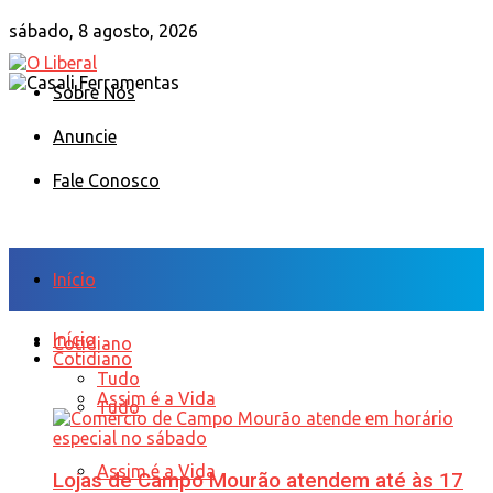
sábado, 8 agosto, 2026
Sobre Nós
Anuncie
Fale Conosco
Início
Início
Cotidiano
Cotidiano
Tudo
Assim é a Vida
Tudo
Assim é a Vida
Lojas de Campo Mourão atendem até às 17