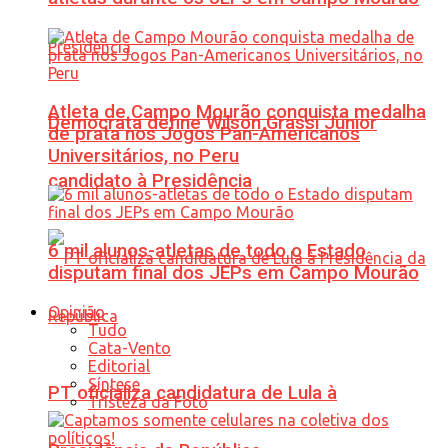
Atleta de Campo Mourão conquista medalha
Democrata define Wilson Grassi Júnior
de prata nos Jogos Pan-Americanos
Universitários, no Peru
candidato à Presidência
6 mil alunos-atletas de todo o Estado
disputam final dos JEPs em Campo Mourão
Opinião
Tudo
Cata-Vento
Editorial
Síntese
PT oficializa candidatura de Lula à
Tristeza da Foto