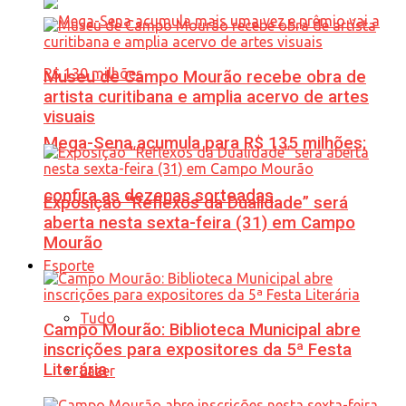
Museu de Campo Mourão recebe obra de
artista curitibana e amplia acervo de artes
visuais
Mega-Sena acumula para R$ 135 milhões;
confira as dezenas sorteadas
Exposição “Reflexos da Dualidade” será
aberta nesta sexta-feira (31) em Campo
Mourão
Esporte
Tudo
Campo Mourão: Biblioteca Municipal abre
inscrições para expositores da 5ª Festa
Literária
Lazer