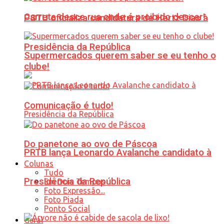
Carreta desce rua onde é proibido descer!
PSTU oficializa candidatura de Hertz Dias à
Presidência da República
Supermercados querem saber se eu tenho o
clube!
Comunicação é tudo!
Do panetone ao ovo de Páscoa
PRTB lança Leonardo Avalanche candidato à
Colunas
Tudo
Presidência da República
Em Dois Tempos
Foto Expressão...
Foto Piada
Ponto Social
Geral