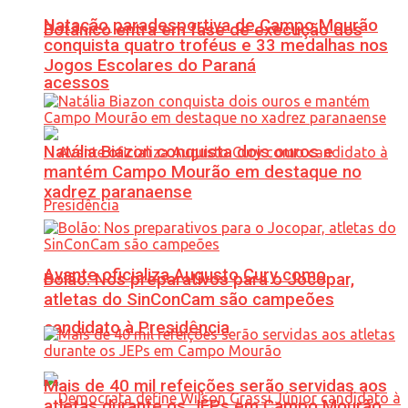
Natação paradesportiva de Campo Mourão
Botânico entra em fase de execução dos
conquista quatro troféus e 33 medalhas nos
Jogos Escolares do Paraná
acessos
Natália Biazon conquista dois ouros e
mantém Campo Mourão em destaque no
xadrez paranaense
Avante oficializa Augusto Cury como
Bolão: Nos preparativos para o Jocopar,
atletas do SinConCam são campeões
candidato à Presidência
Mais de 40 mil refeições serão servidas aos
atletas durante os JEPs em Campo Mourão