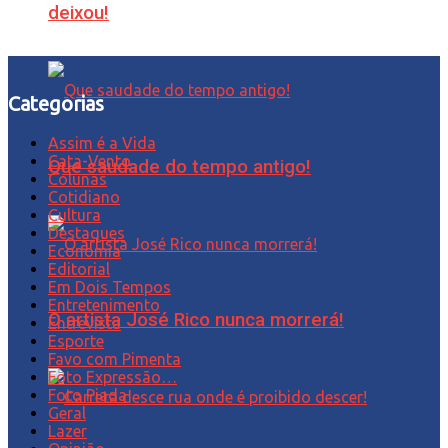
deixou!
Categorias
Assim é a Vida
Cata-Vento
Que saudade do tempo antigo!
Colunas
Cotidiano
Cultura
Destaques
Economia
Editorial
Em Dois Tempos
Entretenimento
O artista José Rico nunca morrerá!
Entrevista
Esporte
Favo com Pimenta
Foto Expressão…
Foto Piada
Geral
Lazer