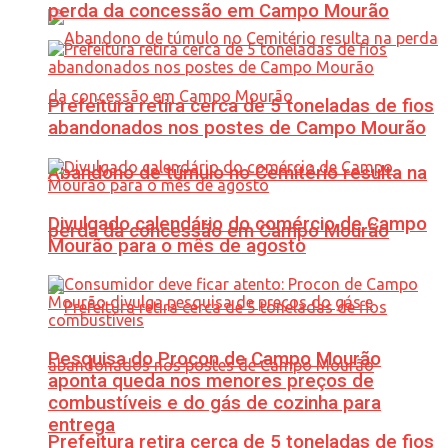
perda da concessão em Campo Mourão
Prefeitura retira cerca de 5 toneladas de fios
abandonados nos postes de Campo Mourão
Abandono de túmulo no Cemitério resulta na
Divulgado calendário do comércio de Campo
perda da concessão em Campo Mourão
Mourão para o mês de agosto
Pesquisa do Procon de Campo Mourão
aponta queda nos menores preços de
combustíveis e do gás de cozinha para
entrega
Prefeitura retira cerca de 5 toneladas de fios