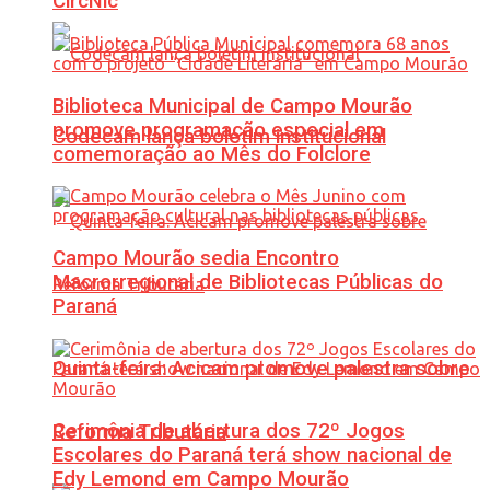
CircNic
Biblioteca Municipal de Campo Mourão
promove programação especial em
Codecam lança boletim institucional
comemoração ao Mês do Folclore
Campo Mourão sedia Encontro
Macrorregional de Bibliotecas Públicas do
Paraná
Quinta-feira: Acicam promove palestra sobre
Cerimônia de abertura dos 72º Jogos
Reforma Tributária
Escolares do Paraná terá show nacional de
Edy Lemond em Campo Mourão