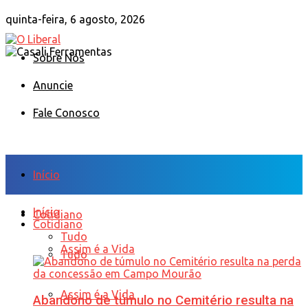
quinta-feira, 6 agosto, 2026
Sobre Nós
Anuncie
Fale Conosco
Início
Início
Cotidiano
Cotidiano
Tudo
Assim é a Vida
Tudo
Assim é a Vida
Abandono de túmulo no Cemitério resulta na