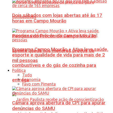
Dois sábados com lojas abertas até às 17
horas em Campo Mourão
Pesquisa do Procon de Campo Mourão
Programa Campo Mourão + Ativa leva saúde,
aponta queda nos menores preços de
esporte e qualidade de vida para mais de 2
mil pessoas
combustíveis e do gás de cozinha para
Política
Tudo
Economia
entrega
Favo com Pimenta
Câmara aprova abertura de CPI para apurar
denúncias do SAMU