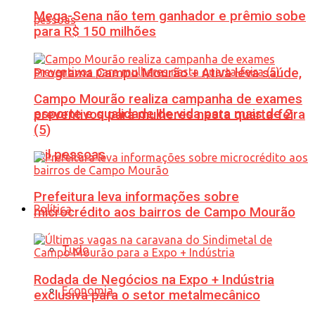
Mega-Sena não tem ganhador e prêmio sobe
para R$ 150 milhões
Programa Campo Mourão + Ativa leva saúde,
Campo Mourão realiza campanha de exames
esporte e qualidade de vida para mais de 2
preventivos para mulheres nesta quarta-feira
(5)
mil pessoas
Prefeitura leva informações sobre
Política
microcrédito aos bairros de Campo Mourão
Tudo
Rodada de Negócios na Expo + Indústria
Economia
exclusiva para o setor metalmecânico