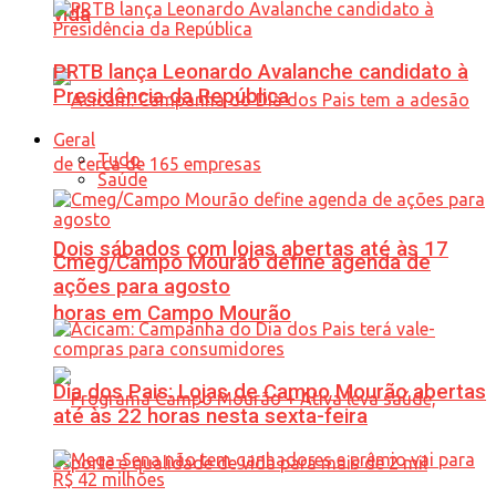
vida
PRTB lança Leonardo Avalanche candidato à
Presidência da República
Geral
Tudo
Saúde
Dois sábados com lojas abertas até às 17
Cmeg/Campo Mourão define agenda de
ações para agosto
horas em Campo Mourão
Dia dos Pais: Lojas de Campo Mourão abertas
até às 22 horas nesta sexta-feira