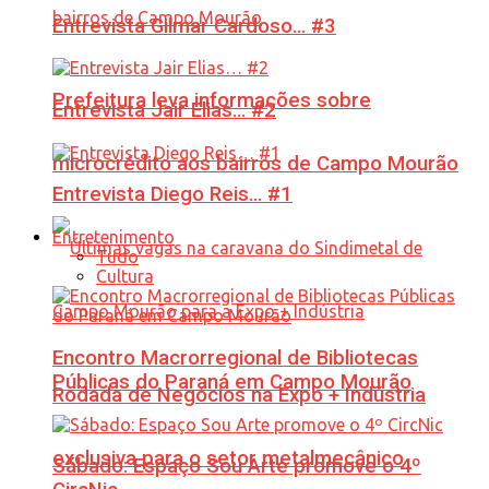
Entrevista Gilmar Cardoso… #3
Prefeitura leva informações sobre
Entrevista Jair Elias… #2
microcrédito aos bairros de Campo Mourão
Entrevista Diego Reis… #1
Entretenimento
Tudo
Cultura
Encontro Macrorregional de Bibliotecas
Públicas do Paraná em Campo Mourão
Rodada de Negócios na Expo + Indústria
exclusiva para o setor metalmecânico
Sábado: Espaço Sou Arte promove o 4º