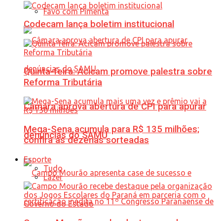
Favo com Pimenta
Codecam lança boletim institucional
Quinta-feira: Acicam promove palestra sobre
Reforma Tributária
Câmara aprova abertura de CPI para apurar
Mega-Sena acumula para R$ 135 milhões;
denúncias do SAMU
confira as dezenas sorteadas
Esporte
Tudo
Lazer