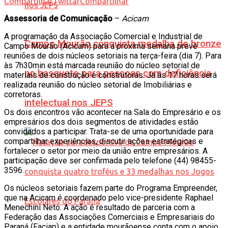
Compartilhar
Twittar
Compartilhar
Assessoria de Comunicação
–
Acicam
A programação da Associação Comercial e Industrial de
Campo Mourão conquista medalha de bronze
Campo Mourão (Acicam) para a próxima semana prevê
reuniões de dois núcleos setoriais na terça-feira (dia 7). Para
às 7h30min está marcada reunião do núcleo setorial de
no basquete para pessoas com deficiência
materiais de construção e construtoras. Já às 17 horas será
realizada reunião do núcleo setorial de Imobiliárias e
corretoras.
intelectual nos JEPS
Os dois encontros vão acontecer na Sala do Empresário e os
empresários dos dois segmentos de atividades estão
convidados a participar. Trata-se de uma oportunidade para
compartilhar experiências, discutir ações estratégicas e
fortalecer o setor por meio da união entre empresários. A
participação deve ser confirmada pelo telefone (44) 98455-
3596.
Os núcleos setoriais fazem parte do Programa Empreender,
que na Acicam é coordenado pelo vice-presidente Raphael
Menechini Neto. A ação é resultado de parceria com a
Federação das Associações Comerciais e Empresariais do
Paraná (Faciap) e a entidade mourãoense conta com o apoio