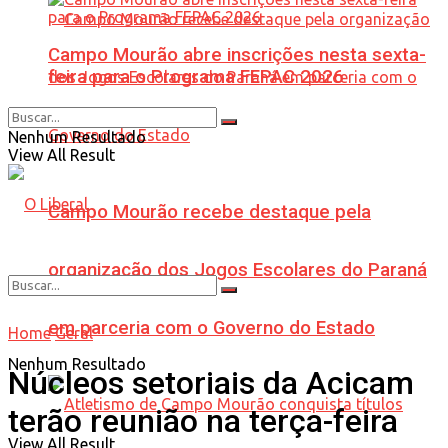
Campo Mourão abre inscrições nesta sexta-
feira para o Programa FEPAC 2026
Nenhum Resultado
View All Result
Campo Mourão recebe destaque pela
organização dos Jogos Escolares do Paraná
em parceria com o Governo do Estado
Home
Geral
Nenhum Resultado
Núcleos setoriais da Acicam
terão reunião na terça-feira
View All Result