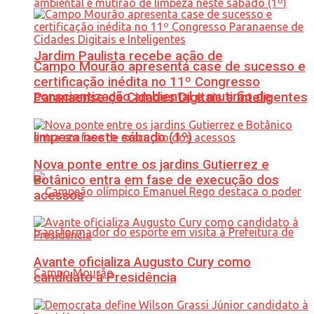
Jardim Paulista recebe ação de
Campo Mourão apresenta case de sucesso e
certificação inédita no 11º Congresso
conscientização ambiental e mutirão de
Paranaense de Cidades Digitais e Inteligentes
limpeza neste sábado (1º)
Nova ponte entre os jardins Gutierrez e
Botânico entra em fase de execução dos
acessos
Avante oficializa Augusto Cury como
candidato à Presidência