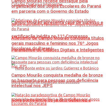
Campo Mourão recebe destaque pela
organização dos Jogos Escolares do Paraná
em parceria com o Governo do Estado
Campo Mourão apresenta case de sucesso e
certificação inédita no 11º Congresso
Atletismo de Campo Mourão conquista títulos
gerais masculino e feminino nos 76º Jogos
Escolares do Paraná
Paranaense de Cidades Digitais e Inteligentes
Campo Mourão conquista medalha de bronze
no basquete para pessoas com deficiência
intelectual nos JEPS
Nova ponte entre os jardins Gutierrez e