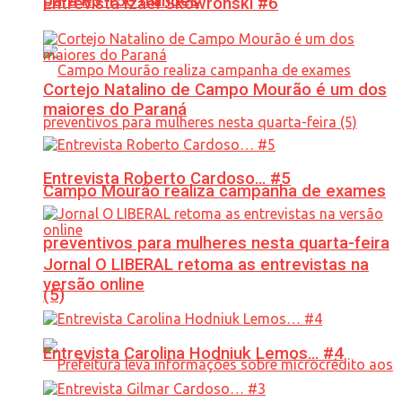
para R$ 150 milhões
Entrevista Izael Skowronski #6
Cortejo Natalino de Campo Mourão é um dos
maiores do Paraná
Entrevista Roberto Cardoso… #5
Campo Mourão realiza campanha de exames
preventivos para mulheres nesta quarta-feira
Jornal O LIBERAL retoma as entrevistas na
versão online
(5)
Entrevista Carolina Hodniuk Lemos… #4