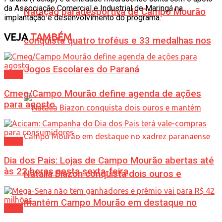
da Associação Comercial e Industrial de Maringá na
Natação paradesportiva de Campo Mourão
implantação e desenvolvimento do programa.
VEJA
TAMBÉM
conquista quatro troféus e 33 medalhas nos
Jogos Escolares do Paraná
Geral
Cmeg/Campo Mourão define agenda de ações
para agosto
Geral
Dia dos Pais: Lojas de Campo Mourão abertas até
às 22 horas nesta sexta-feira
Natália Biazon conquista dois ouros e
mantém Campo Mourão em destaque no
Geral