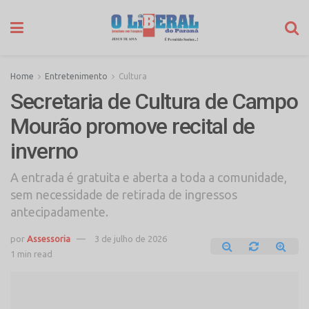
Home
Entretenimento
Cultura
Secretaria de Cultura de Campo
Mourão promove recital de
inverno
A entrada é gratuita e aberta a toda a comunidade,
sem necessidade de retirada de ingressos
antecipadamente.
por
Assessoria
3 de julho de 2026
1 min read