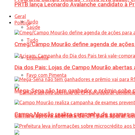
PRTB lança Leonardo Avalanche candidato à Pr
Geral
Tudo
Política
Saúde
Tudo
Cmeg/Campo Mourão define agenda de ações 
Economia
Dia dos Pais: Lojas de Campo Mourão abertas a
Favo com Pimenta
Mega-Sena não tem ganhador e prêmio sobe p
Campo Mourão realiza campanha de exames pre
Câmara aprova abertura de CPI para apurar d