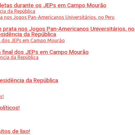
atletas durante os JEPs em Campo Mourão
 prata nos Jogos Pan-Americanos Universitários, no
esidência da República
am final dos JEPs em Campo Mourão
esidência da República
líticos!
tos de lixo!