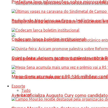
Prefeitura leva informações sobre microcrédi
Rodada de Negócios na Expo + Indústria exclu
Campo Mourão apresenta case de sucesso e cer
Codecam lança boletim institucional
Quinta-feira: Acicam promove palestra sobre R
Nova ponte entre os jardins Gutierrez e Botâ
Mega-Sena acumula para R$ 135 milhões; conf
Esporte
Tudo
Lazer
Avante oficializa Augusto Cury como candidato