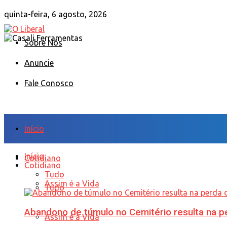
quinta-feira, 6 agosto, 2026
Sobre Nós
Anuncie
Fale Conosco
Início
Início
Cotidiano
Cotidiano
Tudo
Assim é a Vida
Tudo
Abandono de túmulo no Cemitério resulta na
Assim é a Vida