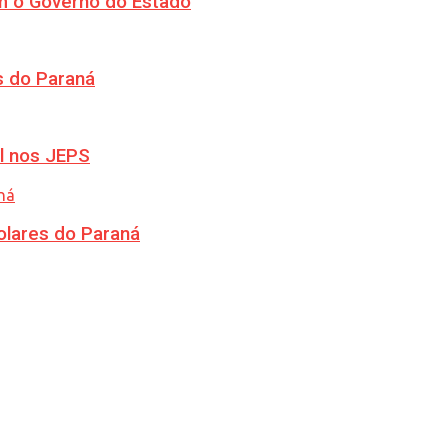
m o Governo do Estado
s do Paraná
l nos JEPS
olares do Paraná