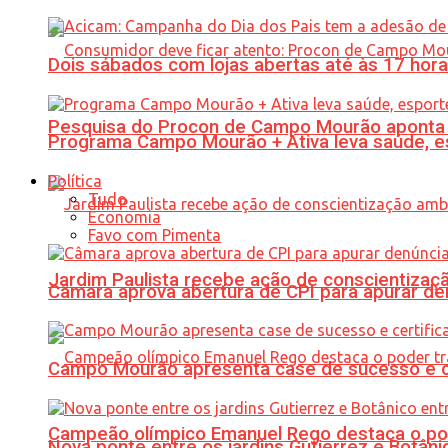
Dois sábados com lojas abertas até às 17 h
Pesquisa do Procon de Campo Mourão aponta 
Programa Campo Mourão + Ativa leva saúde, es
Política
Tudo
Economia
Favo com Pimenta
Jardim Paulista recebe ação de conscientizaç
Câmara aprova abertura de CPI para apurar d
Campo Mourão apresenta case de sucesso e cer
Campeão olímpico Emanuel Rego destaca o pod
Nova ponte entre os jardins Gutierrez e Botâ