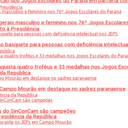
ção dos Jogos Escolares do Paraná em parceria co
gerais masculino e feminino nos 76º Jogos Escolare
to à Presidência
 basquete para pessoas com deficiência intelectua
uista quatro troféus e 33 medalhas nos Jogos Esc
 da República
ém Campo Mourão em destaque no xadrez paranaense
etas do SinConCam são campeões
residência da República