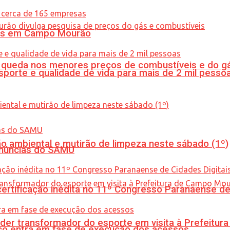
oras em Campo Mourão
queda nos menores preços de combustíveis e do gá
porte e qualidade de vida para mais de 2 mil pesso
ão ambiental e mutirão de limpeza neste sábado (1º)
enúncias do SAMU
tificação inédita no 11º Congresso Paranaense de C
er transformador do esporte em visita à Prefeitu
nico entra em fase de execução dos acessos