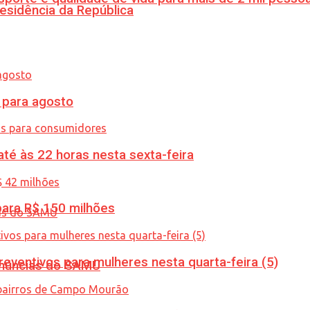
esidência da República
para agosto
té às 22 horas nesta sexta-feira
ara R$ 150 milhões
ventivos para mulheres nesta quarta-feira (5)
enúncias do SAMU