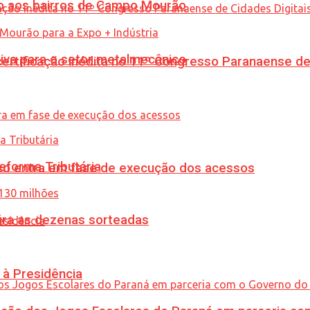
to aos bairros de Campo Mourão
siva para o setor metalmecânico
tificação inédita no 11º Congresso Paranaense de C
eforma Tributária
nico entra em fase de execução dos acessos
ira as dezenas sorteadas
 à Presidência