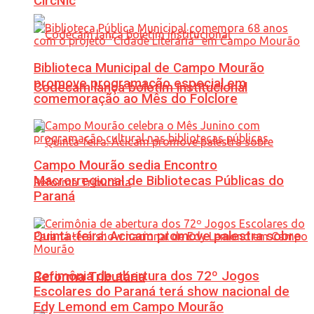
CircNic
Biblioteca Municipal de Campo Mourão
promove programação especial em
Codecam lança boletim institucional
comemoração ao Mês do Folclore
Campo Mourão sedia Encontro
Macrorregional de Bibliotecas Públicas do
Paraná
Quinta-feira: Acicam promove palestra sobre
Cerimônia de abertura dos 72º Jogos
Reforma Tributária
Escolares do Paraná terá show nacional de
Edy Lemond em Campo Mourão