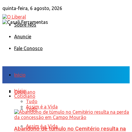
quinta-feira, 6 agosto, 2026
Sobre Nós
Anuncie
Fale Conosco
Início
Início
Cotidiano
Cotidiano
Tudo
Assim é a Vida
Tudo
Assim é a Vida
Abandono de túmulo no Cemitério resulta na