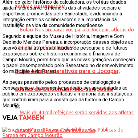
Além do valor histórico da calculadora, os troféus doados
xadrez paranaense
ajudam a preservar a memória das atividades sociais e
esportivas promovidas pelo Banestado, evidenciando a
integração entre os colaboradores e a importância da
instituição na vida da comunidade mourãoense.
Segundo a equipe do Museu de História, Imagem e Som
Deolindo Mendes Pereira, a incorporação desses objetos ao
acervo amplia as possibilidades de pesquisa e de futuras
exposições sobre a história econômica e financeira de
Campo Mourão, permitindo que as novas gerações conheçam
o papel desempenhado pelo Banestado no desenvolvimento
Bolão: Nos preparativos para o Jocopar,
do município e do Paraná.
As peças passarão pelos processos de catalogação e
conservação e, futuramente, poderão ser apresentadas ao
atletas do SinConCam são campeões
público em exposições voltadas à memória das instituições
que contribuíram para a construção da história de Campo
Mourão.
VEJA
TAMBÉM