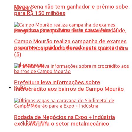
Mega-Sena não tem ganhador e prêmio sobe
para R$ 150 milhões
Programa Campo Mourão + Ativa leva saúde,
Campo Mourão realiza campanha de exames
esporte e qualidade de vida para mais de 2
preventivos para mulheres nesta quarta-feira
(5)
mil pessoas
Prefeitura leva informações sobre
Política
microcrédito aos bairros de Campo Mourão
Tudo
Rodada de Negócios na Expo + Indústria
Economia
exclusiva para o setor metalmecânico