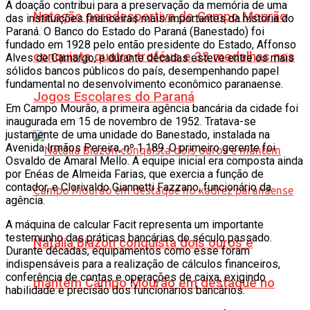
A doação contribui para a preservação da memória de uma
Natação paradesportiva de Campo Mourão
das instituições financeiras mais importantes da história do
Paraná. O Banco do Estado do Paraná (Banestado) foi
fundado em 1928 pelo então presidente do Estado, Affonso
conquista quatro troféus e 33 medalhas nos
Alves de Camargo, e durante décadas esteve entre os mais
sólidos bancos públicos do país, desempenhando papel
fundamental no desenvolvimento econômico paranaense.
Jogos Escolares do Paraná
Em Campo Mourão, a primeira agência bancária da cidade foi
inaugurada em 15 de novembro de 1952. Tratava-se
justamente de uma unidade do Banestado, instalada na
Avenida Irmãos Pereira, nº 1.189. O primeiro gerente foi
Osvaldo de Amaral Mello. A equipe inicial era composta ainda
por Enéas de Almeida Farias, que exercia a função de
contador, e Clorivaldo Giannetti Fazzano, funcionário da
agência.
A máquina de calcular Facit representa um importante
testemunho das práticas bancárias do século passado.
Natália Biazon conquista dois ouros e
Durante décadas, equipamentos como esse foram
indispensáveis para a realização de cálculos financeiros,
conferência de contas e operações de caixa, exigindo
mantém Campo Mourão em destaque no
habilidade e precisão dos funcionários bancários.