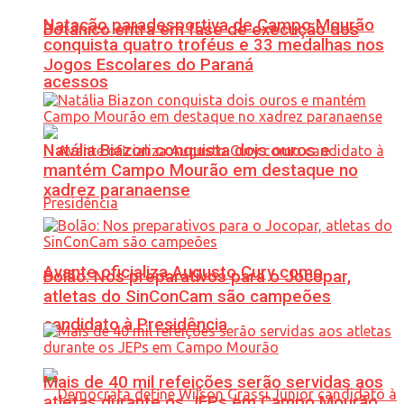
Natação paradesportiva de Campo Mourão
Botânico entra em fase de execução dos
conquista quatro troféus e 33 medalhas nos
Jogos Escolares do Paraná
acessos
Natália Biazon conquista dois ouros e
mantém Campo Mourão em destaque no
xadrez paranaense
Avante oficializa Augusto Cury como
Bolão: Nos preparativos para o Jocopar,
atletas do SinConCam são campeões
candidato à Presidência
Mais de 40 mil refeições serão servidas aos
atletas durante os JEPs em Campo Mourão