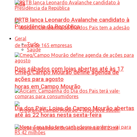
vida
PRTB lança Leonardo Avalanche candidato à
Presidência da República
Geral
Tudo
Saúde
Dois sábados com lojas abertas até às 17
Cmeg/Campo Mourão define agenda de
ações para agosto
horas em Campo Mourão
Dia dos Pais: Lojas de Campo Mourão abertas
até às 22 horas nesta sexta-feira