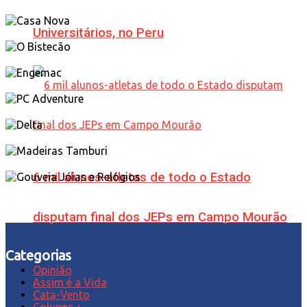
Universitários, no Peru
6 mil alunos-atletas de todo o Estado
disputam final dos JEPs em Campo Mourão
Categorias
Opinião
Assim é a Vida
Cata-Vento
Colunas