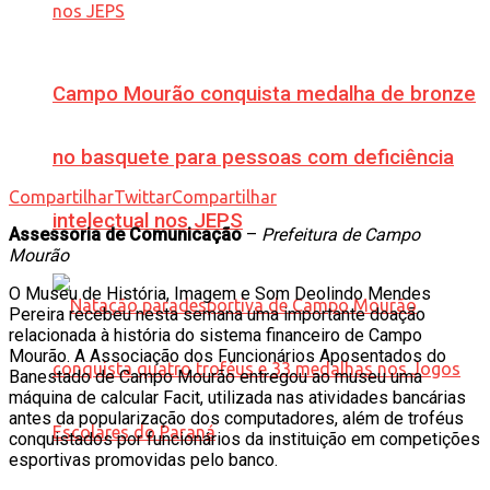
Campo Mourão conquista medalha de bronze
no basquete para pessoas com deficiência
Compartilhar
Twittar
Compartilhar
intelectual nos JEPS
Assessoria de Comunicação
–
Prefeitura de Campo
Mourão
O Museu de História, Imagem e Som Deolindo Mendes
Pereira recebeu nesta semana uma importante doação
relacionada à história do sistema financeiro de Campo
Mourão. A Associação dos Funcionários Aposentados do
Banestado de Campo Mourão entregou ao museu uma
máquina de calcular Facit, utilizada nas atividades bancárias
antes da popularização dos computadores, além de troféus
conquistados por funcionários da instituição em competições
esportivas promovidas pelo banco.