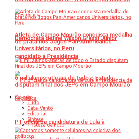
Atleta de Campo Mourão conquista medalha
Democrata define Wilson Grassi Júnior
de prata nos Jogos Pan-Americanos
Universitários, no Peru
candidato à Presidência
6 mil alunos-atletas de todo o Estado
disputam final dos JEPs em Campo Mourão
Opinião
Tudo
Cata-Vento
Editorial
Síntese
PT oficializa candidatura de Lula à
Tristeza da Foto