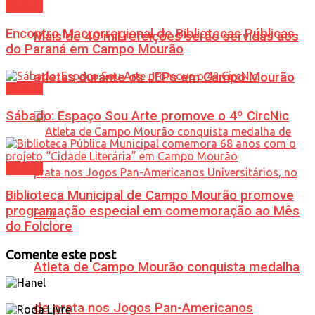
Cultura
Encontro Macrorregional de Bibliotecas Públicas
Mais de 40 mil refeições serão servidas aos
do Paraná em Campo Mourão
atletas durante os JEPs em Campo Mourão
Cultura
Sábado: Espaço Sou Arte promove o 4º CircNic
Cultura
Biblioteca Municipal de Campo Mourão promove
programação especial em comemoração ao Mês
do Folclore
Comente este post
Atleta de Campo Mourão conquista medalha
de prata nos Jogos Pan-Americanos