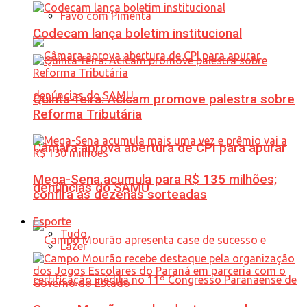
Favo com Pimenta
Codecam lança boletim institucional
Quinta-feira: Acicam promove palestra sobre
Reforma Tributária
Câmara aprova abertura de CPI para apurar
Mega-Sena acumula para R$ 135 milhões;
denúncias do SAMU
confira as dezenas sorteadas
Esporte
Tudo
Lazer