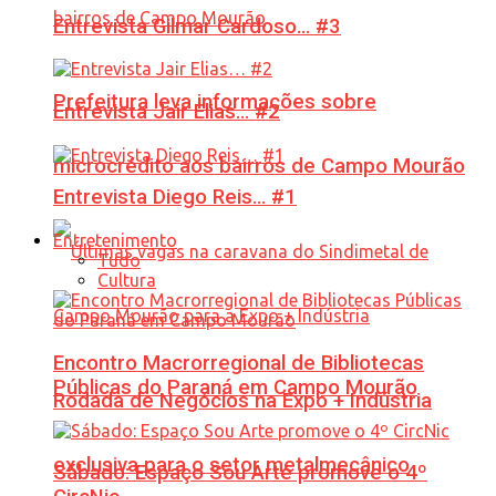
Entrevista Gilmar Cardoso… #3
Prefeitura leva informações sobre
Entrevista Jair Elias… #2
microcrédito aos bairros de Campo Mourão
Entrevista Diego Reis… #1
Entretenimento
Tudo
Cultura
Encontro Macrorregional de Bibliotecas
Públicas do Paraná em Campo Mourão
Rodada de Negócios na Expo + Indústria
exclusiva para o setor metalmecânico
Sábado: Espaço Sou Arte promove o 4º