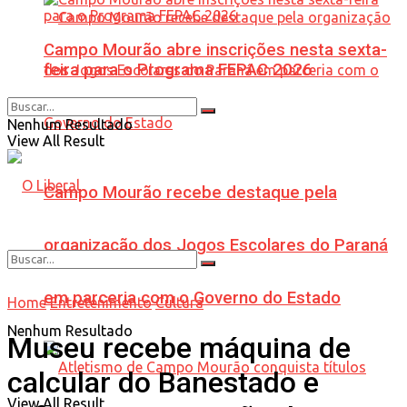
Campo Mourão abre inscrições nesta sexta-
feira para o Programa FEPAC 2026
Nenhum Resultado
View All Result
Campo Mourão recebe destaque pela
organização dos Jogos Escolares do Paraná
em parceria com o Governo do Estado
Home
Entretenimento
Cultura
Nenhum Resultado
Museu recebe máquina de
calcular do Banestado e
View All Result