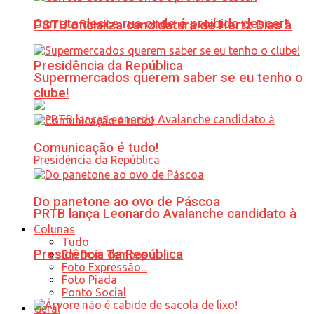
Carreta desce rua onde é proibido descer!
PSTU oficializa candidatura de Hertz Dias à
Presidência da República
Supermercados querem saber se eu tenho o
clube!
Comunicação é tudo!
Do panetone ao ovo de Páscoa
PRTB lança Leonardo Avalanche candidato à
Colunas
Tudo
Presidência da República
Em Dois Tempos
Foto Expressão...
Foto Piada
Ponto Social
Geral