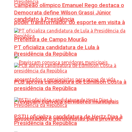
Campeão olímpico Emanuel Rego destaca o
Democrata define Wilson Grassi Júnior
candidato à Presidência
poder transformador do esporte em visita à
Prefeitura de Campo Mourão
PT oficializa candidatura de Lula à
Presidência da República
PCB aprova candidatura de Edmilson Costa à
presidência da República
Previscam convoca servidores municipais
PSTU oficializa candidatura de Hertz Dias à
aposentados e pensionistas para prova de
Presidência da República