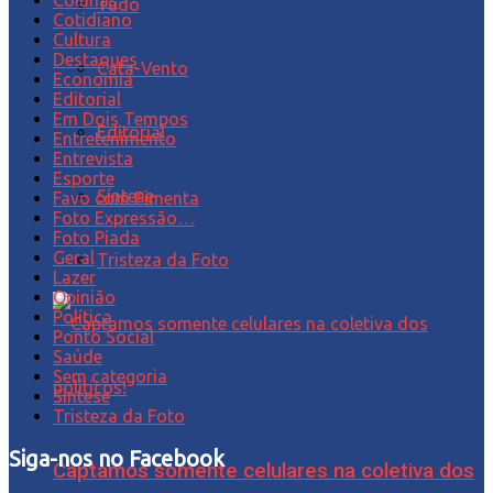
Tudo
Cotidiano
Cultura
Destaques
Cata-Vento
Economia
Editorial
Em Dois Tempos
Editorial
Entretenimento
Entrevista
Esporte
Síntese
Favo com Pimenta
Foto Expressão…
Foto Piada
Geral
Tristeza da Foto
Lazer
Opinião
Política
Ponto Social
Saúde
Sem categoria
Síntese
Tristeza da Foto
Siga-nos no Facebook
Captamos somente celulares na coletiva dos