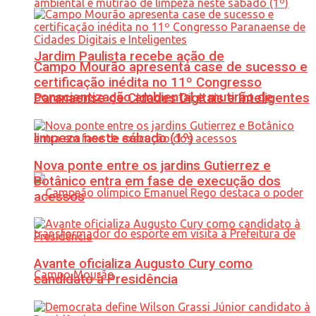
Jardim Paulista recebe ação de
Campo Mourão apresenta case de sucesso e
certificação inédita no 11º Congresso
conscientização ambiental e mutirão de
Paranaense de Cidades Digitais e Inteligentes
limpeza neste sábado (1º)
Nova ponte entre os jardins Gutierrez e
Botânico entra em fase de execução dos
acessos
Avante oficializa Augusto Cury como
candidato à Presidência