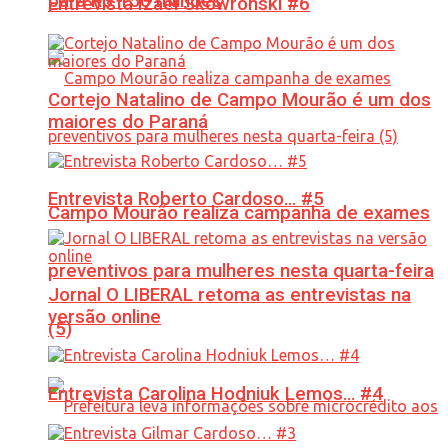
para R$ 150 milhões
Entrevista Izael Skowronski #6
Cortejo Natalino de Campo Mourão é um dos
maiores do Paraná
Entrevista Roberto Cardoso… #5
Campo Mourão realiza campanha de exames
preventivos para mulheres nesta quarta-feira
Jornal O LIBERAL retoma as entrevistas na
versão online
(5)
Entrevista Carolina Hodniuk Lemos… #4