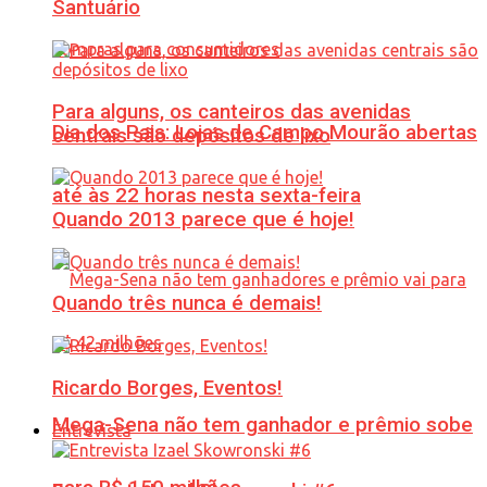
Santuário
Para alguns, os canteiros das avenidas
Dia dos Pais: Lojas de Campo Mourão abertas
centrais são depósitos de lixo
até às 22 horas nesta sexta-feira
Quando 2013 parece que é hoje!
Quando três nunca é demais!
Ricardo Borges, Eventos!
Mega-Sena não tem ganhador e prêmio sobe
Entrevista