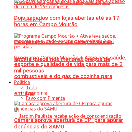
Dois sábados com lojas abertas até às 17
horas em Campo Mourão
Pesquisa do Procon de Campo Mourão
Programa Campo Mourão + Ativa leva saúde,
aponta queda nos menores preços de
esporte e qualidade de vida para mais de 2
mil pessoas
combustíveis e do gás de cozinha para
Política
Tudo
Economia
entrega
Favo com Pimenta
Câmara aprova abertura de CPI para apurar
denúncias do SAMU