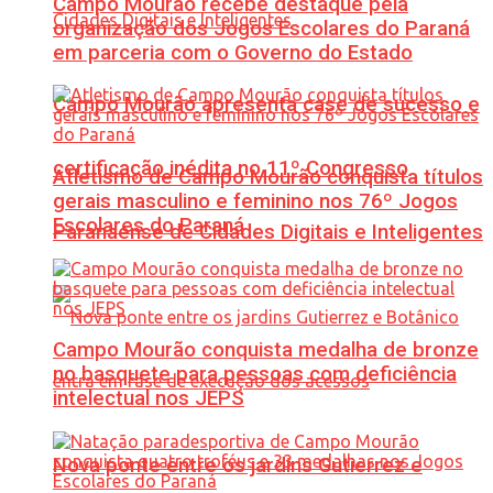
Campo Mourão recebe destaque pela
organização dos Jogos Escolares do Paraná
em parceria com o Governo do Estado
Campo Mourão apresenta case de sucesso e
certificação inédita no 11º Congresso
Atletismo de Campo Mourão conquista títulos
gerais masculino e feminino nos 76º Jogos
Escolares do Paraná
Paranaense de Cidades Digitais e Inteligentes
Campo Mourão conquista medalha de bronze
no basquete para pessoas com deficiência
intelectual nos JEPS
Nova ponte entre os jardins Gutierrez e