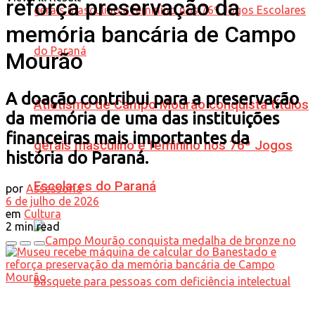
reforça preservação da
memória bancária de Campo
Mourão
A doação contribui para a preservação
Atletismo de Campo Mourão conquista títulos
da memória de uma das instituições
financeiras mais importantes da
gerais masculino e feminino nos 76º Jogos
história do Paraná.
Escolares do Paraná
por
Assessoria
6 de julho de 2026
em
Cultura
2 min read