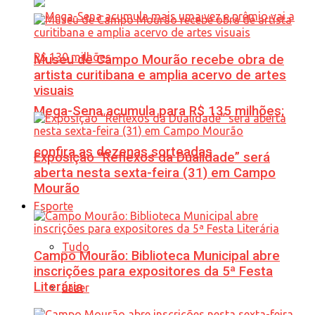
Museu de Campo Mourão recebe obra de
artista curitibana e amplia acervo de artes
visuais
Mega-Sena acumula para R$ 135 milhões;
confira as dezenas sorteadas
Exposição “Reflexos da Dualidade” será
aberta nesta sexta-feira (31) em Campo
Mourão
Esporte
Tudo
Campo Mourão: Biblioteca Municipal abre
inscrições para expositores da 5ª Festa
Literária
Lazer