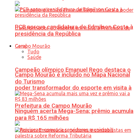
PCB aprova candidatura de Edmilson Costa à
presidência da República
Geral
Tudo
Saúde
Campeão olímpico Emanuel Rego destaca o
Campo Mourão é incluído no Mapa Nacional
do Turismo
poder transformador do esporte em visita à
Prefeitura de Campo Mourão
Ninguém acerta Mega-Sena; prêmio acumula
para R$ 165 milhões