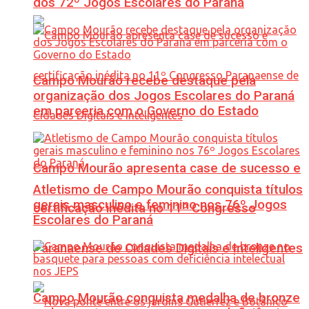
dos 72º Jogos Escolares do Paraná
Campo Mourão recebe destaque pela
organização dos Jogos Escolares do Paraná
em parceria com o Governo do Estado
Campo Mourão apresenta case de sucesso e
Atletismo de Campo Mourão conquista títulos
gerais masculino e feminino nos 76º Jogos
certificação inédita no 11º Congresso
Escolares do Paraná
Paranaense de Cidades Digitais e Inteligentes
Campo Mourão conquista medalha de bronze