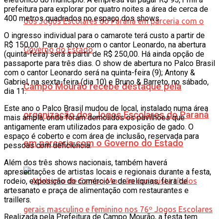
prefeitura para explorar por quatro noites a área de cerca de
400 metros quadrados no espaço dos shows.
O ingresso individual para o camarote terá custo a partir de
R$ 150,00. Para o show com o cantor Leonardo, na abertura
(quinta-feira) será a partir de R$ 250,00. Há ainda opção de
passaporte para três dias. O show de abertura no Palco Brasil
com o cantor Leonardo será na quinta-feira (9); Antony &
Gabriel, na sexta-feira (dia 10) e Bruno & Barreto, no sábado,
Campo Mourão recebe destaque pela
dia 11.
Este ano o Palco Brasil mudou de local, instalado numa área
organização dos Jogos Escolares do Paraná
mais ampla, onde foram demolidos os pavilhões que
antigamente eram utilizados para exposição de gado. O
espaço é coberto e com área de inclusão, reservada para
em parceria com o Governo do Estado
pessoas com deficiência.
Além dos três shows nacionais, também haverá
apresentações de artistas locais e regionais durante a festa,
rodeio, exposição do comércio e de relíquias, feira de
artesanato e praça de alimentação com restaurantes e
traillers.
Realizada pela Prefeitura de Campo Mourão, a festa tem