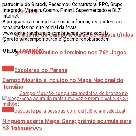
patrocínio de Sicredi, Pacaembu Construtora, RPC, Grupo
Integrado, Viptech, Coamo, Paraná Supermercado e BLZ
internet.
A programação completa e mais informações podem ser
consultadas no site oficial da festa:
www.carneironoburaco.com.br e nas redes sociais
Atletismo de Campo Mourão conquista títulos
@prefeituracampomourao e @carneironoburacocm.
VEJA
TAMBÉM
gerais masculino e feminino nos 76º Jogos
Geral
Escolares do Paraná
Campo Mourão é incluído no Mapa Nacional do
Turismo
Geral
Ninguém acerta Mega-Sena; prêmio acumula para
R$ 165 milhões