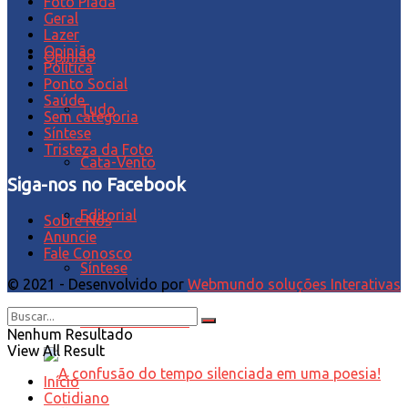
Foto Piada
Geral
Lazer
Opinião
Opinião
Política
Ponto Social
Saúde
Tudo
Sem categoria
Síntese
Tristeza da Foto
Cata-Vento
Siga-nos no Facebook
Editorial
Sobre Nós
Anuncie
Fale Conosco
Síntese
© 2021 - Desenvolvido por
Webmundo soluções Interativas
Tristeza da Foto
Nenhum Resultado
View All Result
Início
Cotidiano