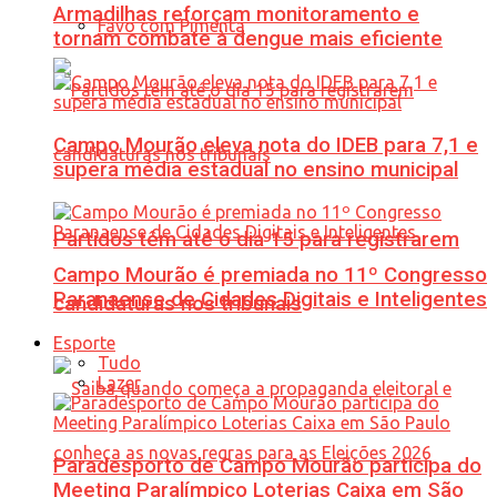
Armadilhas reforçam monitoramento e
Favo com Pimenta
tornam combate à dengue mais eficiente
Campo Mourão eleva nota do IDEB para 7,1 e
supera média estadual no ensino municipal
Partidos têm até o dia 15 para registrarem
Campo Mourão é premiada no 11º Congresso
Paranaense de Cidades Digitais e Inteligentes
candidaturas nos tribunais
Esporte
Tudo
Lazer
Paradesporto de Campo Mourão participa do
Meeting Paralímpico Loterias Caixa em São