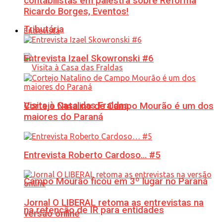
contabilistas em palestra sobre Reforma
Ricardo Borges, Eventos!
Tributária
Entrevista
Entrevista Izael Skowronski #6
Visita à Casa das Fraldas
Cortejo Natalino de Campo Mourão é um dos
maiores do Paraná
Entrevista Roberto Cardoso… #5
Campo Mourão ficou em 3º lugar no Paraná
Jornal O LIBERAL retoma as entrevistas na
na retenção de IR para entidades
versão online