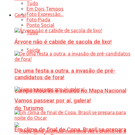
Tudo
Em Dois Tempos
Foto Expressão...
Geral
Foto Piada
Ponto Social
Tudo
Árvore não é cabide de sacola de lixo!
Saúde
De uma festa a outra, a invasão de pré-
candidatos de fora!
Campo Mourão é incluído no Mapa Nacional
Vamos passear por aí, galera!
do Turismo
Em clima de final de Copa, Brasil se prepara