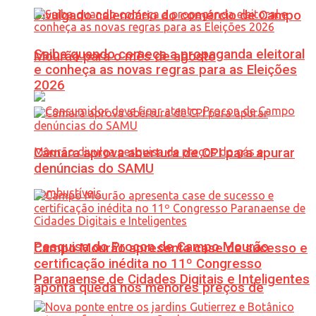
Divulgado calendário do comércio de Campo
Saiba quando começa a propaganda eleitoral
Mourão para o mês de agosto
e conheça as novas regras para as Eleições
2026
Câmara aprova abertura de CPI para apurar
denúncias do SAMU
Pesquisa do Procon de Campo Mourão
Campo Mourão apresenta case de sucesso e
certificação inédita no 11º Congresso
Paranaense de Cidades Digitais e Inteligentes
aponta queda nos menores preços de