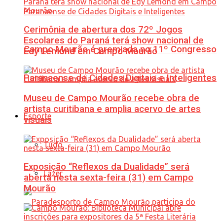
Cerimônia de abertura dos 72º Jogos
Escolares do Paraná terá show nacional de
Campo Mourão é premiada no 11º Congresso
Edy Lemond em Campo Mourão
Paranaense de Cidades Digitais e Inteligentes
Museu de Campo Mourão recebe obra de
artista curitibana e amplia acervo de artes
Esporte
visuais
Tudo
Exposição “Reflexos da Dualidade” será
Lazer
aberta nesta sexta-feira (31) em Campo
Mourão