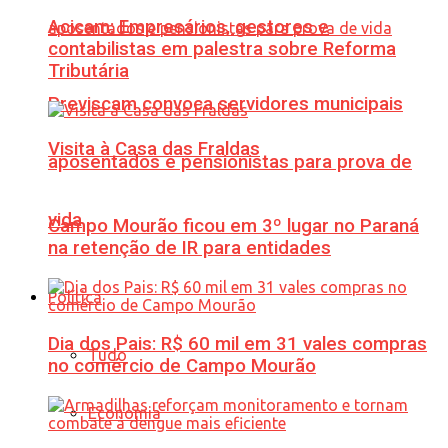
Acicam: Empresários, gestores e
contabilistas em palestra sobre Reforma
Tributária
Previscam convoca servidores municipais
Visita à Casa das Fraldas
aposentados e pensionistas para prova de
vida
Campo Mourão ficou em 3º lugar no Paraná
na retenção de IR para entidades
Política
Dia dos Pais: R$ 60 mil em 31 vales compras
Tudo
no comércio de Campo Mourão
Economia