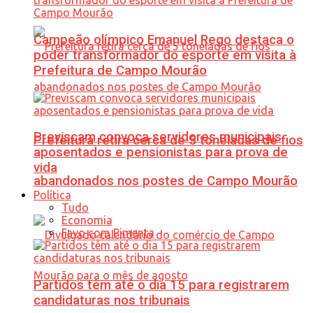
Campeão olímpico Emanuel Rego destaca o
poder transformador do esporte em visita à
Prefeitura de Campo Mourão
Previscam convoca servidores municipais
Prefeitura retira cerca de 5 toneladas de fios
aposentados e pensionistas para prova de
vida
abandonados nos postes de Campo Mourão
Política
Tudo
Economia
Favo com Pimenta
Partidos têm até o dia 15 para registrarem
candidaturas nos tribunais