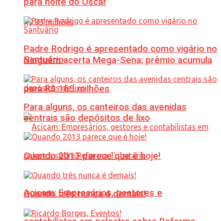
para noite do Oscar
Padre Rodrigo é apresentado como vigário no
Santuário
Ninguém acerta Mega-Sena; prêmio acumula
para R$ 165 milhões
Para alguns, os canteiros das avenidas
centrais são depósitos de lixo
Quando 2013 parece que é hoje!
Acicam: Empresários, gestores e
Quando três nunca é demais!