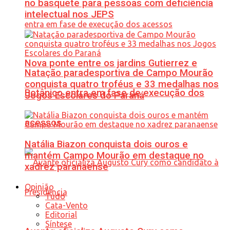
no basquete para pessoas com deficiência
intelectual nos JEPS
Nova ponte entre os jardins Gutierrez e
Natação paradesportiva de Campo Mourão
conquista quatro troféus e 33 medalhas nos
Botânico entra em fase de execução dos
Jogos Escolares do Paraná
acessos
Natália Biazon conquista dois ouros e
mantém Campo Mourão em destaque no
xadrez paranaense
Opinião
Tudo
Cata-Vento
Editorial
Síntese