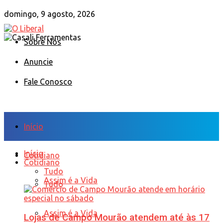
domingo, 9 agosto, 2026
Sobre Nós
Anuncie
Fale Conosco
Início
Início
Cotidiano
Cotidiano
Tudo
Assim é a Vida
Tudo
Assim é a Vida
Lojas de Campo Mourão atendem até às 17