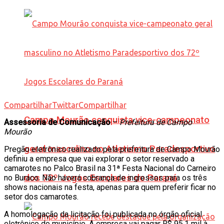
Compartilhar
Twittar
Compartilhar
Campo Mourão conquista vice-campeonato
Assessoria de Comunicação
–
Prefeitura de Campo
Mourão
geral masculino no Atletismo Paradesportivo
Pregão eletrônico realizado pela prefeitura de Campo Mourão
definiu a empresa que vai explorar o setor reservado a
camarotes no Palco Brasil na 31ª Festa Nacional do Carneiro
dos 72º Jogos Escolares do Paraná
no Buraco. Não haverá cobrança de ingressos para os três
shows nacionais na festa, apenas para quem preferir ficar no
setor dos camarotes.
A homologação da licitação foi publicada no órgão oficial
eletrônico do município. A empresa vai pagar R$ 95,1 mil à