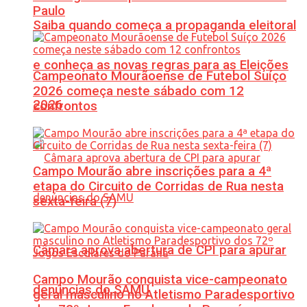
Paulo
Saiba quando começa a propaganda eleitoral
e conheça as novas regras para as Eleições
Campeonato Mourãoense de Futebol Suíço
2026 começa neste sábado com 12
2026
confrontos
Campo Mourão abre inscrições para a 4ª
etapa do Circuito de Corridas de Rua nesta
sexta-feira (7)
Câmara aprova abertura de CPI para apurar
Campo Mourão conquista vice-campeonato
denúncias do SAMU
geral masculino no Atletismo Paradesportivo