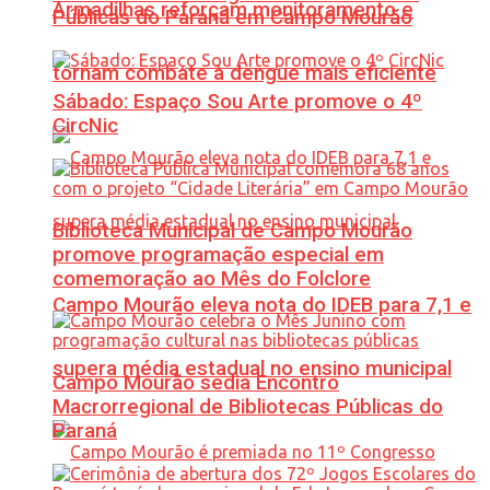
Armadilhas reforçam monitoramento e
Públicas do Paraná em Campo Mourão
tornam combate à dengue mais eficiente
Sábado: Espaço Sou Arte promove o 4º
CircNic
Biblioteca Municipal de Campo Mourão
promove programação especial em
comemoração ao Mês do Folclore
Campo Mourão eleva nota do IDEB para 7,1 e
supera média estadual no ensino municipal
Campo Mourão sedia Encontro
Macrorregional de Bibliotecas Públicas do
Paraná