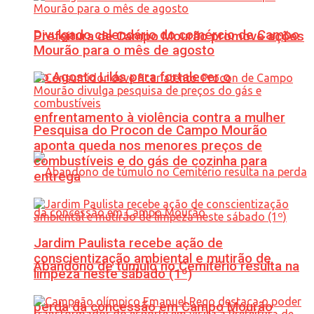
Divulgado calendário do comércio de Campo
Prefeitura de Campo Mourão promove ações
Mourão para o mês de agosto
do Agosto Lilás para fortalecer o
enfrentamento à violência contra a mulher
Pesquisa do Procon de Campo Mourão
aponta queda nos menores preços de
combustíveis e do gás de cozinha para
entrega
Jardim Paulista recebe ação de
conscientização ambiental e mutirão de
Abandono de túmulo no Cemitério resulta na
limpeza neste sábado (1º)
perda da concessão em Campo Mourão