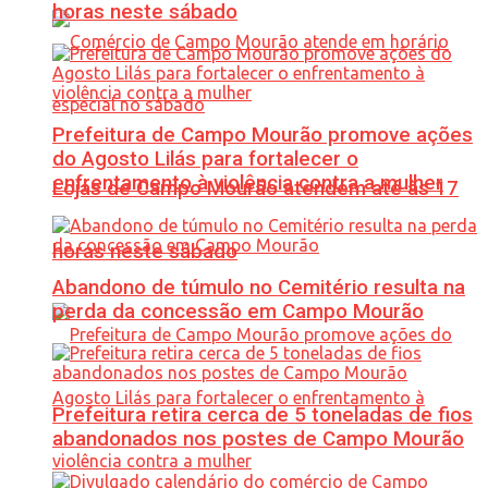
horas neste sábado
Prefeitura de Campo Mourão promove ações
do Agosto Lilás para fortalecer o
enfrentamento à violência contra a mulher
Lojas de Campo Mourão atendem até às 17
horas neste sábado
Abandono de túmulo no Cemitério resulta na
perda da concessão em Campo Mourão
Prefeitura retira cerca de 5 toneladas de fios
abandonados nos postes de Campo Mourão