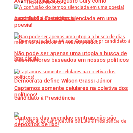
Avante oficializa Augusto Cury como
Tristeza da Foto
candidato à Presidência
A confusão do tempo silenciada em uma
poesia!
Não pode ser apenas uma utopia a busca de
dias melhores baseados em nossos políticos
Democrata define Wilson Grassi Júnior
Captamos somente celulares na coletiva dos
políticos!
candidato à Presidência
Canteiros das avenidas centrais não são
depósitos de lixo!