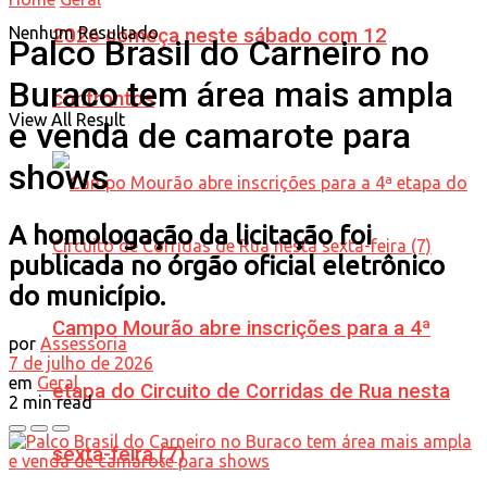
Nenhum Resultado
2026 começa neste sábado com 12
Palco Brasil do Carneiro no
Buraco tem área mais ampla
confrontos
View All Result
e venda de camarote para
shows
A homologação da licitação foi
publicada no órgão oficial eletrônico
do município.
Campo Mourão abre inscrições para a 4ª
por
Assessoria
7 de julho de 2026
em
Geral
etapa do Circuito de Corridas de Rua nesta
2 min read
sexta-feira (7)