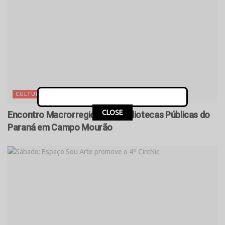
CULTURA
CLOSE
Encontro Macrorregional de Bibliotecas Públicas do
Paraná em Campo Mourão