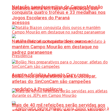
Natação paradesportiva de Campo Mourão
Botânico entra em fase de execução dos
conquista quatro troféus e 33 medalhas nos
Jogos Escolares do Paraná
acessos
Natália Biazon conquista dois ouros e
mantém Campo Mourão em destaque no
xadrez paranaense
Avante oficializa Augusto Cury como
Bolão: Nos preparativos para o Jocopar,
atletas do SinConCam são campeões
candidato à Presidência
Mais de 40 mil refeições serão servidas aos
atletas durante os JEPs em Campo Mourão