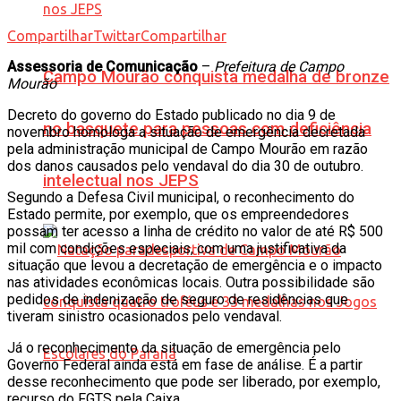
Compartilhar
Twittar
Compartilhar
Assessoria de Comunicação
–
Prefeitura de Campo
Campo Mourão conquista medalha de bronze
Mourão
Decreto do governo do Estado publicado no dia 9 de
no basquete para pessoas com deficiência
novembro homologa a situação de emergência decretada
pela administração municipal de Campo Mourão em razão
dos danos causados pelo vendaval do dia 30 de outubro.
intelectual nos JEPS
Segundo a Defesa Civil municipal, o reconhecimento do
Estado permite, por exemplo, que os empreendedores
possam ter acesso a linha de crédito no valor de até R$ 500
mil com condições especiais, com uma justificativa da
situação que levou a decretação de emergência e o impacto
nas atividades econômicas locais. Outra possibilidade são
pedidos de indenização de seguro de residências que
tiveram sinistro ocasionados pelo vendaval.
Já o reconhecimento da situação de emergência pelo
Governo Federal ainda está em fase de análise. É a partir
desse reconhecimento que pode ser liberado, por exemplo,
recurso do FGTS pela Caixa.