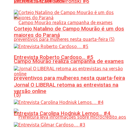
para R$ 150 milhões
Entrevista Izael Skowronski #6
Cortejo Natalino de Campo Mourão é um dos
maiores do Paraná
Entrevista Roberto Cardoso… #5
Campo Mourão realiza campanha de exames
preventivos para mulheres nesta quarta-feira
Jornal O LIBERAL retoma as entrevistas na
versão online
(5)
Entrevista Carolina Hodniuk Lemos… #4