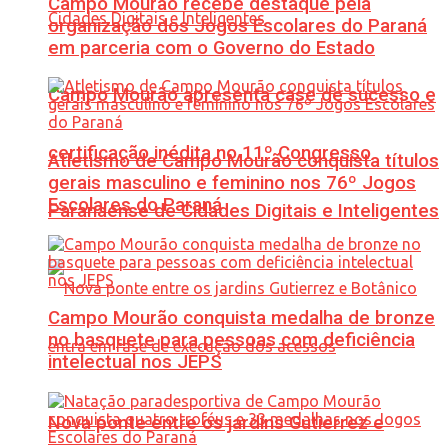
Campo Mourão recebe destaque pela
organização dos Jogos Escolares do Paraná
em parceria com o Governo do Estado
Campo Mourão apresenta case de sucesso e
certificação inédita no 11º Congresso
Atletismo de Campo Mourão conquista títulos
gerais masculino e feminino nos 76º Jogos
Escolares do Paraná
Paranaense de Cidades Digitais e Inteligentes
Campo Mourão conquista medalha de bronze
no basquete para pessoas com deficiência
intelectual nos JEPS
Nova ponte entre os jardins Gutierrez e