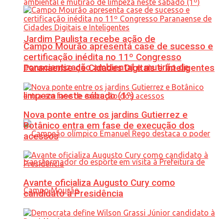
Jardim Paulista recebe ação de
Campo Mourão apresenta case de sucesso e
certificação inédita no 11º Congresso
conscientização ambiental e mutirão de
Paranaense de Cidades Digitais e Inteligentes
limpeza neste sábado (1º)
Nova ponte entre os jardins Gutierrez e
Botânico entra em fase de execução dos
acessos
Avante oficializa Augusto Cury como
candidato à Presidência