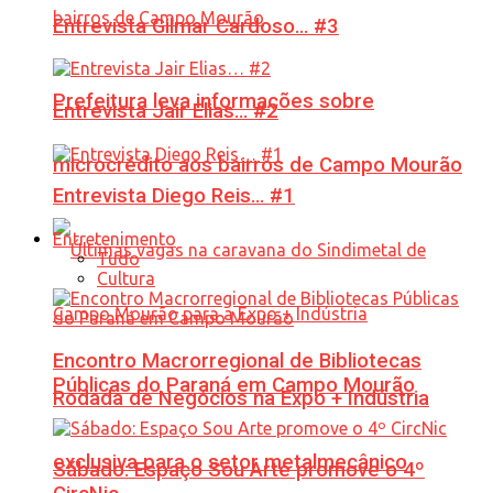
Entrevista Gilmar Cardoso… #3
Prefeitura leva informações sobre
Entrevista Jair Elias… #2
microcrédito aos bairros de Campo Mourão
Entrevista Diego Reis… #1
Entretenimento
Tudo
Cultura
Encontro Macrorregional de Bibliotecas
Públicas do Paraná em Campo Mourão
Rodada de Negócios na Expo + Indústria
exclusiva para o setor metalmecânico
Sábado: Espaço Sou Arte promove o 4º