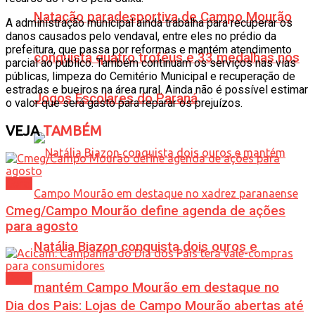
Natação paradesportiva de Campo Mourão
A administração municipal ainda trabalha para recuperar os
danos causados pelo vendaval, entre eles no prédio da
prefeitura, que passa por reformas e mantém atendimento
conquista quatro troféus e 33 medalhas nos
parcial ao público. Também continuam os serviços nas vias
públicas, limpeza do Cemitério Municipal e recuperação de
estradas e bueiros na área rural. Ainda não é possível estimar
Jogos Escolares do Paraná
o valor que será gasto para reparar os prejuízos.
VEJA
TAMBÉM
Geral
Cmeg/Campo Mourão define agenda de ações
para agosto
Natália Biazon conquista dois ouros e
Geral
mantém Campo Mourão em destaque no
Dia dos Pais: Lojas de Campo Mourão abertas até