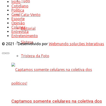
Tudo
Início
Cotidiano
Política
Geral
Cata-Vento
Esporte
Opinião
Colunas
Editorial
Entrevista
Entretenimento
Síntese
© 2021 - Desenvolvido por
Webmundo soluções Interativas
Tristeza da Foto
Captamos somente celulares na coletiva dos