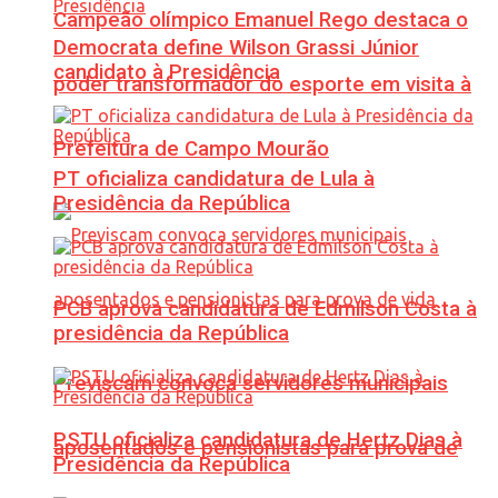
Campeão olímpico Emanuel Rego destaca o
Democrata define Wilson Grassi Júnior
candidato à Presidência
poder transformador do esporte em visita à
Prefeitura de Campo Mourão
PT oficializa candidatura de Lula à
Presidência da República
PCB aprova candidatura de Edmilson Costa à
presidência da República
Previscam convoca servidores municipais
PSTU oficializa candidatura de Hertz Dias à
aposentados e pensionistas para prova de
Presidência da República