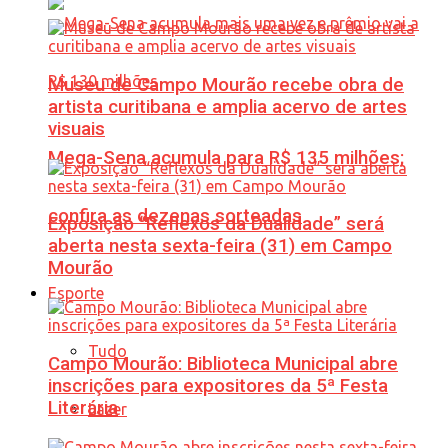
Museu de Campo Mourão recebe obra de
artista curitibana e amplia acervo de artes
visuais
Mega-Sena acumula para R$ 135 milhões;
confira as dezenas sorteadas
Exposição “Reflexos da Dualidade” será
aberta nesta sexta-feira (31) em Campo
Mourão
Esporte
Tudo
Campo Mourão: Biblioteca Municipal abre
inscrições para expositores da 5ª Festa
Literária
Lazer