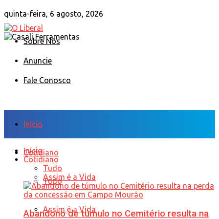
quinta-feira, 6 agosto, 2026
Sobre Nós
Anuncie
Fale Conosco
Início
Início
Cotidiano
Cotidiano
Tudo
Assim é a Vida
Tudo
Assim é a Vida
Abandono de túmulo no Cemitério resulta na