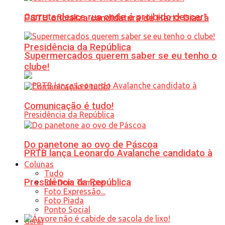
Carreta desce rua onde é proibido descer!
PSTU oficializa candidatura de Hertz Dias à
Presidência da República
Supermercados querem saber se eu tenho o
clube!
Comunicação é tudo!
Do panetone ao ovo de Páscoa
PRTB lança Leonardo Avalanche candidato à
Colunas
Tudo
Presidência da República
Em Dois Tempos
Foto Expressão...
Foto Piada
Ponto Social
Geral