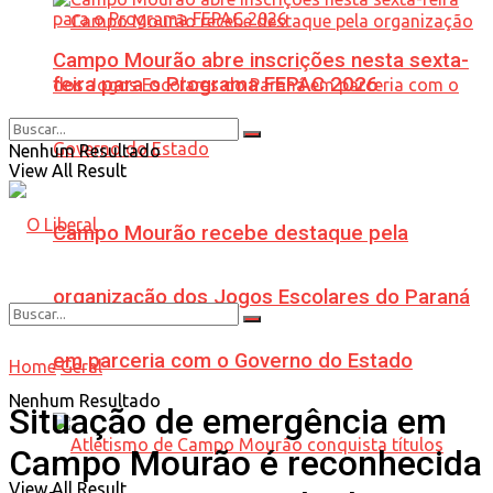
Campo Mourão abre inscrições nesta sexta-
feira para o Programa FEPAC 2026
Nenhum Resultado
View All Result
Campo Mourão recebe destaque pela
organização dos Jogos Escolares do Paraná
em parceria com o Governo do Estado
Home
Geral
Nenhum Resultado
Situação de emergência em
Campo Mourão é reconhecida
View All Result