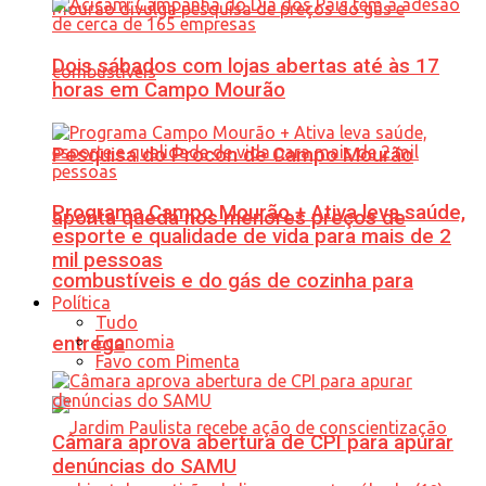
Dois sábados com lojas abertas até às 17
horas em Campo Mourão
Pesquisa do Procon de Campo Mourão
Programa Campo Mourão + Ativa leva saúde,
aponta queda nos menores preços de
esporte e qualidade de vida para mais de 2
mil pessoas
combustíveis e do gás de cozinha para
Política
Tudo
Economia
entrega
Favo com Pimenta
Câmara aprova abertura de CPI para apurar
denúncias do SAMU