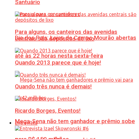
Santuário
Para alguns, os canteiros das avenidas
Dia dos Pais: Lojas de Campo Mourão abertas
centrais são depósitos de lixo
até às 22 horas nesta sexta-feira
Quando 2013 parece que é hoje!
Quando três nunca é demais!
Ricardo Borges, Eventos!
Mega-Sena não tem ganhador e prêmio sobe
Entrevista