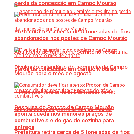
perda da concessão em Campo Mourão
Prefeitura retira cerca de 5 toneladas de fios
abandonados nos postes de Campo Mourão
Abandono de túmulo no Cemitério resulta na
Divulgado calendário do comércio de Campo
perda da concessão em Campo Mourão
Mourão para o mês de agosto
Pesquisa do Procon de Campo Mourão
aponta queda nos menores preços de
combustíveis e do gás de cozinha para
entrega
Prefeitura retira cerca de 5 toneladas de fios