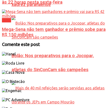
às 22 horas nesta sexta-feira
xadrez paranaense
Geral
Mega-Sena não tem ganhador e prêmio sobe para
R$ 150 milhões
Comente este post
Bolão: Nos preparativos para o Jocopar,
atletas do SinConCam são campeões