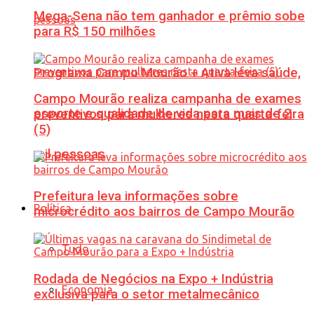
Mega-Sena não tem ganhador e prêmio sobe
para R$ 150 milhões
Programa Campo Mourão + Ativa leva saúde,
Campo Mourão realiza campanha de exames
esporte e qualidade de vida para mais de 2
preventivos para mulheres nesta quarta-feira
(5)
mil pessoas
Prefeitura leva informações sobre
Política
microcrédito aos bairros de Campo Mourão
Tudo
Rodada de Negócios na Expo + Indústria
Economia
exclusiva para o setor metalmecânico