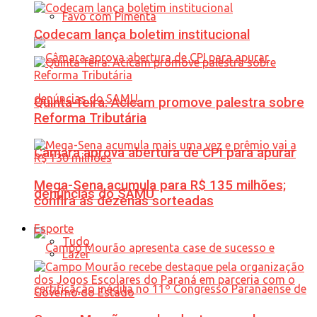
Favo com Pimenta
Codecam lança boletim institucional
Quinta-feira: Acicam promove palestra sobre
Reforma Tributária
Câmara aprova abertura de CPI para apurar
Mega-Sena acumula para R$ 135 milhões;
denúncias do SAMU
confira as dezenas sorteadas
Esporte
Tudo
Lazer