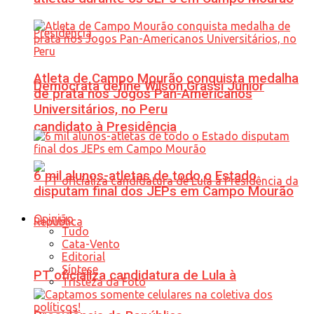
Atleta de Campo Mourão conquista medalha
Democrata define Wilson Grassi Júnior
de prata nos Jogos Pan-Americanos
Universitários, no Peru
candidato à Presidência
6 mil alunos-atletas de todo o Estado
disputam final dos JEPs em Campo Mourão
Opinião
Tudo
Cata-Vento
Editorial
Síntese
PT oficializa candidatura de Lula à
Tristeza da Foto