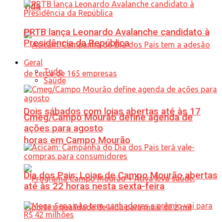
vida
PRTB lança Leonardo Avalanche candidato à
Presidência da República
Geral
Tudo
Saúde
Dois sábados com lojas abertas até às 17
Cmeg/Campo Mourão define agenda de
ações para agosto
horas em Campo Mourão
Dia dos Pais: Lojas de Campo Mourão abertas
até às 22 horas nesta sexta-feira