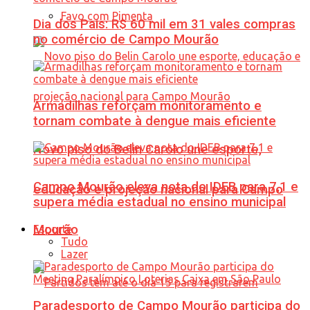
Favo com Pimenta
Dia dos Pais: R$ 60 mil em 31 vales compras
no comércio de Campo Mourão
Armadilhas reforçam monitoramento e
tornam combate à dengue mais eficiente
Novo piso do Belin Carolo une esporte,
Campo Mourão eleva nota do IDEB para 7,1 e
educação e projeção nacional para Campo
supera média estadual no ensino municipal
Mourão
Esporte
Tudo
Lazer
Paradesporto de Campo Mourão participa do