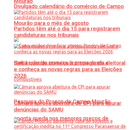
Mourão
Divulgado calendário do comércio de Campo
Mourão para o mês de agosto
Partidos têm até o dia 15 para registrarem
candidaturas nos tribunais
Saiba quando começa a propaganda eleitoral
e conheça as novas regras para as Eleições
2026
Pesquisa do Procon de Campo Mourão
Câmara aprova abertura de CPI para apurar
denúncias do SAMU
aponta queda nos menores preços de