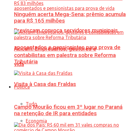
Ninguém acerta Mega-Sena; prêmio acumula
para R$ 165 milhões
Previscam convoca servidores municipais
aposentados e pensionistas para prova de
Acicam: Empresários, gestores e
contabilistas em palestra sobre Reforma
Tributária
vida
Visita à Casa das Fraldas
Política
Tudo
Campo Mourão ficou em 3º lugar no Paraná
na retenção de IR para entidades
Economia