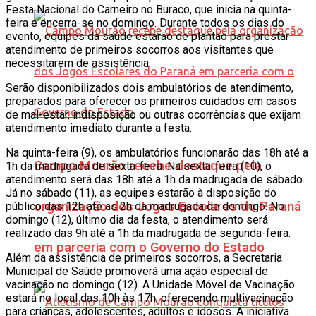
Festa Nacional do Carneiro no Buraco, que inicia na quinta-
feira e encerra-se no domingo. Durante todos os dias do
evento, equipes da saúde estarão de plantão para prestar
atendimento de primeiros socorros aos visitantes que
necessitarem de assistência.
Serão disponibilizados dois ambulatórios de atendimento,
preparados para oferecer os primeiros cuidados em casos
de mal-estar, indisposição ou outras ocorrências que exijam
atendimento imediato durante a festa.
Na quinta-feira (9), os ambulatórios funcionarão das 18h até a
Campo Mourão recebe destaque pela
1h da madrugada de sexta-feira. Na sexta-feira (10), o
atendimento será das 18h até a 1h da madrugada de sábado.
Já no sábado (11), as equipes estarão à disposição do
organização dos Jogos Escolares do Paraná
público das 12h até as 2h da madrugada de domingo. No
domingo (12), último dia da festa, o atendimento será
realizado das 9h até a 1h da madrugada de segunda-feira.
em parceria com o Governo do Estado
Além da assistência de primeiros socorros, a Secretaria
Municipal de Saúde promoverá uma ação especial de
vacinação no domingo (12). A Unidade Móvel de Vacinação
estará no local das 10h às 17h, oferecendo multivacinação
para crianças, adolescentes, adultos e idosos. A iniciativa