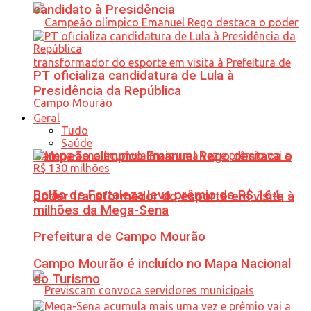
candidato à Presidência
PT oficializa candidatura de Lula à
Presidência da República
Geral
Tudo
Saúde
Campeão olímpico Emanuel Rego destaca o
Bolão de Fortaleza leva prêmio de R$ 164
poder transformador do esporte em visita à
milhões da Mega-Sena
Prefeitura de Campo Mourão
Campo Mourão é incluído no Mapa Nacional
do Turismo