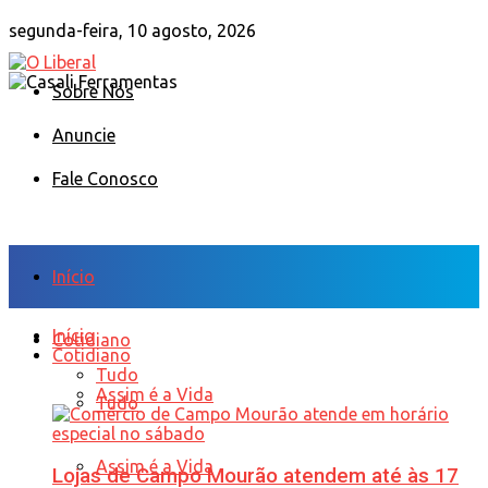
segunda-feira, 10 agosto, 2026
Sobre Nós
Anuncie
Fale Conosco
Início
Início
Cotidiano
Cotidiano
Tudo
Assim é a Vida
Tudo
Assim é a Vida
Lojas de Campo Mourão atendem até às 17