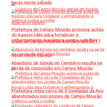
horas neste sábado
Prefeitura de Campo Mourão promove ações
do Agosto Lilás para fortalecer o
enfrentamento à violência contra a mulher
Lojas de Campo Mourão atendem até às 17
horas neste sábado
Abandono de túmulo no Cemitério resulta na
perda da concessão em Campo Mourão
Prefeitura retira cerca de 5 toneladas de fios
abandonados nos postes de Campo Mourão