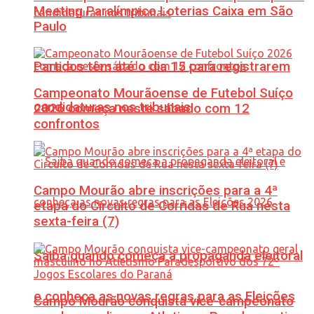
Meeting Paralímpico Loterias Caixa em São
Paulo
Partidos têm até o dia 15 para registrarem
Campeonato Mourãoense de Futebol Suíço
candidaturas nos tribunais
2026 começa neste sábado com 12
confrontos
Campo Mourão abre inscrições para a 4ª
etapa do Circuito de Corridas de Rua nesta
sexta-feira (7)
Saiba quando começa a propaganda eleitoral
e conheça as novas regras para as Eleições
Campo Mourão conquista vice-campeonato