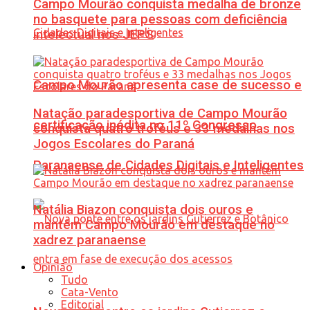
Campo Mourão conquista medalha de bronze
no basquete para pessoas com deficiência
intelectual nos JEPS
Campo Mourão apresenta case de sucesso e
Natação paradesportiva de Campo Mourão
certificação inédita no 11º Congresso
conquista quatro troféus e 33 medalhas nos
Jogos Escolares do Paraná
Paranaense de Cidades Digitais e Inteligentes
Natália Biazon conquista dois ouros e
mantém Campo Mourão em destaque no
xadrez paranaense
Opinião
Tudo
Cata-Vento
Editorial