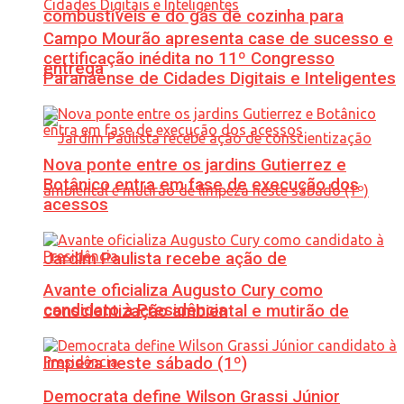
combustíveis e do gás de cozinha para
Campo Mourão apresenta case de sucesso e
certificação inédita no 11º Congresso
entrega
Paranaense de Cidades Digitais e Inteligentes
Nova ponte entre os jardins Gutierrez e
Botânico entra em fase de execução dos
acessos
Jardim Paulista recebe ação de
Avante oficializa Augusto Cury como
candidato à Presidência
conscientização ambiental e mutirão de
limpeza neste sábado (1º)
Democrata define Wilson Grassi Júnior