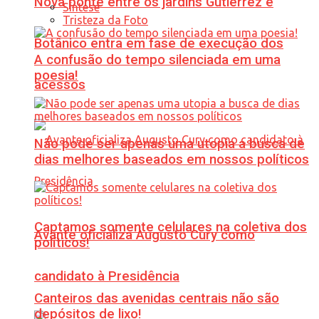
Nova ponte entre os jardins Gutierrez e
Síntese
Tristeza da Foto
Botânico entra em fase de execução dos
A confusão do tempo silenciada em uma
poesia!
acessos
Não pode ser apenas uma utopia a busca de
dias melhores baseados em nossos políticos
Captamos somente celulares na coletiva dos
Avante oficializa Augusto Cury como
políticos!
candidato à Presidência
Canteiros das avenidas centrais não são
depósitos de lixo!