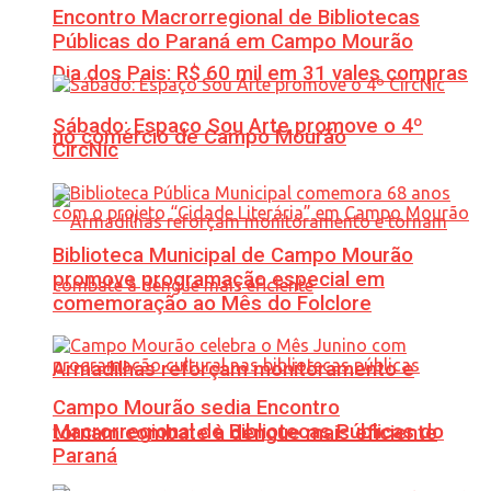
Encontro Macrorregional de Bibliotecas
Públicas do Paraná em Campo Mourão
Dia dos Pais: R$ 60 mil em 31 vales compras
Sábado: Espaço Sou Arte promove o 4º
no comércio de Campo Mourão
CircNic
Biblioteca Municipal de Campo Mourão
promove programação especial em
comemoração ao Mês do Folclore
Armadilhas reforçam monitoramento e
Campo Mourão sedia Encontro
Macrorregional de Bibliotecas Públicas do
tornam combate à dengue mais eficiente
Paraná