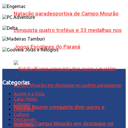
Natação paradesportiva de Campo Mourão
conquista quatro troféus e 33 medalhas nos
Jogos Escolares do Paraná
Categorias
Assim é a Vida
Cata-Vento
Colunas
Natália Biazon conquista dois ouros e
Cotidiano
Cultura
Destaques
mantém Campo Mourão em destaque no
Economia