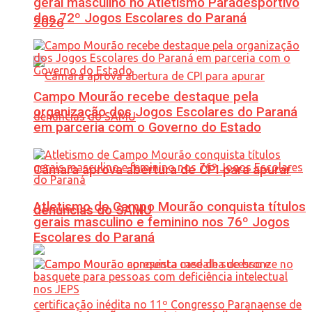
geral masculino no Atletismo Paradesportivo
dos 72º Jogos Escolares do Paraná
2026
Campo Mourão recebe destaque pela
organização dos Jogos Escolares do Paraná
em parceria com o Governo do Estado
Câmara aprova abertura de CPI para apurar
Atletismo de Campo Mourão conquista títulos
denúncias do SAMU
gerais masculino e feminino nos 76º Jogos
Escolares do Paraná