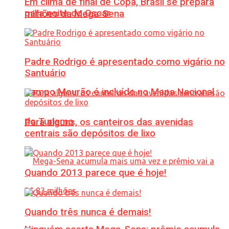
Em clima de final de Copa, Brasil se prepara
para noite do Oscar
milhões da Mega-Sena
Padre Rodrigo é apresentado como vigário no
Santuário
Campo Mourão é incluído no Mapa Nacional
do Turismo
Para alguns, os canteiros das avenidas
centrais são depósitos de lixo
Quando 2013 parece que é hoje!
Quando três nunca é demais!