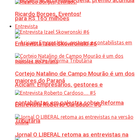
Ninguém acerta Mega-Sena; prêmio acumula
Ricardo Borges, Eventos!
para R$ 165 milhões
Entrevista
Entrevista Izael Skowronski #6
Cortejo Natalino de Campo Mourão é um dos
maiores do Paraná
Acicam: Empresários, gestores e
contabilistas em palestra sobre Reforma
Entrevista Roberto Cardoso… #5
Tributária
Jornal O LIBERAL retoma as entrevistas na