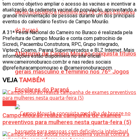
tem como objetivo ampliar o acesso às vacinas e incentivar a
atualização da caderneta vacinal da população, aproveitando a
grande movimentação de pessoas durante um dos principais
eventos do calendário festivo de Campo Mourão.
A 31ª Festa Nacional do Carneiro no Buraco é realizada pela
Prefeitura de Campo Mourão e conta com patrocínio de
Sicredi, Pacaembu Construtora, RPC, Grupo Integrado,
Viptech, Coamo, Paraná Supermercados e BLZ Internet. Mais
Atletismo de Campo Mourão conquista títulos
informações estão disponíveis no site oficial
www.carneironoburaco.com.br e nas redes sociais
@prefeituracampomourao e @carneironoburacocm.
gerais masculino e feminino nos 76º Jogos
VEJA
TAMBÉM
Escolares do Paraná
Saúde
Campo Mourão realiza campanha de exames
preventivos para mulheres nesta quarta-feira (5)