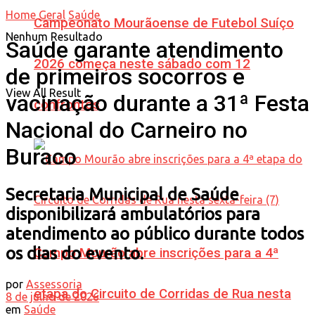
Home
Geral
Saúde
Campeonato Mourãoense de Futebol Suíço
Nenhum Resultado
Saúde garante atendimento
2026 começa neste sábado com 12
de primeiros socorros e
View All Result
vacinação durante a 31ª Festa
confrontos
Nacional do Carneiro no
Buraco
Secretaria Municipal de Saúde
disponibilizará ambulatórios para
atendimento ao público durante todos
os dias do evento.
Campo Mourão abre inscrições para a 4ª
por
Assessoria
etapa do Circuito de Corridas de Rua nesta
8 de julho de 2026
em
Saúde