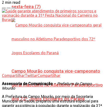
2 min read
sexta-feira (7)
Campo Mourão conquista vice-campeonato
Compartilhar
Twittar
Compartilhar
Assessoria de Comunicação
–
Prefeitura de Campo
geral masculino no Atletismo Paradesportivo
Mourão
A Prefeitura de Campo Mourão, por meio da Secretaria
dos 72º Jogos Escolares do Paraná
Municipal de Saúde, preparou uma estrutura especial para
garantir assistência à população durante a realização da 31ª