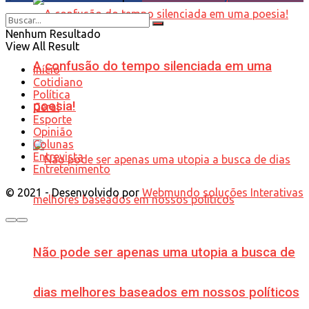
Nenhum Resultado
View All Result
A confusão do tempo silenciada em uma
Início
Cotidiano
Política
poesia!
Geral
Esporte
Opinião
Colunas
Entrevista
Entretenimento
© 2021 - Desenvolvido por
Webmundo soluções Interativas
Não pode ser apenas uma utopia a busca de
dias melhores baseados em nossos políticos