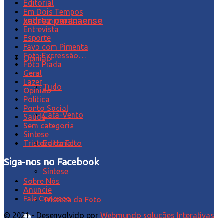
Editorial
Em Dois Tempos
xadrez paranaense
Entretenimento
Entrevista
Esporte
Favo com Pimenta
Foto Expressão…
Opinião
Foto Piada
Geral
Lazer
Tudo
Opinião
Política
Ponto Social
Cata-Vento
Saúde
Sem categoria
Síntese
Editorial
Tristeza da Foto
Siga-nos no Facebook
Síntese
Sobre Nós
Anuncie
Fale Conosco
Tristeza da Foto
© 2021 - Desenvolvido por
Webmundo soluções Interativas