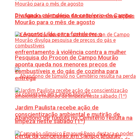
Divulgado calendário do comércio de Campo
Prefeitura de Campo Mourão promove ações
Mourão para o mês de agosto
do Agosto Lilás para fortalecer o
enfrentamento à violência contra a mulher
Pesquisa do Procon de Campo Mourão
aponta queda nos menores preços de
combustíveis e do gás de cozinha para
entrega
Jardim Paulista recebe ação de
conscientização ambiental e mutirão de
Abandono de túmulo no Cemitério resulta na
limpeza neste sábado (1º)
perda da concessão em Campo Mourão