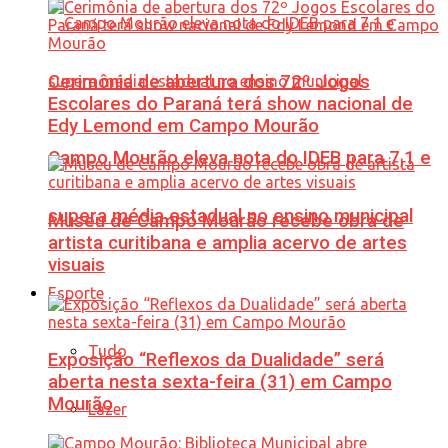
Cerimônia de abertura dos 72º Jogos
Escolares do Paraná terá show nacional de
Edy Lemond em Campo Mourão
Campo Mourão eleva nota do IDEB para 7,1 e
supera média estadual no ensino municipal
Museu de Campo Mourão recebe obra de
artista curitibana e amplia acervo de artes
visuais
Esporte
Tudo
Exposição “Reflexos da Dualidade” será
aberta nesta sexta-feira (31) em Campo
Mourão
Lazer