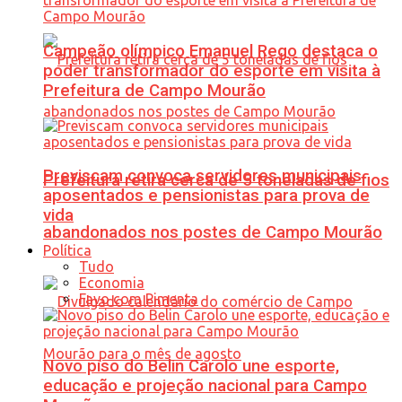
Campeão olímpico Emanuel Rego destaca o
poder transformador do esporte em visita à
Prefeitura de Campo Mourão
Previscam convoca servidores municipais
Prefeitura retira cerca de 5 toneladas de fios
aposentados e pensionistas para prova de
vida
abandonados nos postes de Campo Mourão
Política
Tudo
Economia
Favo com Pimenta
Novo piso do Belin Carolo une esporte,
educação e projeção nacional para Campo