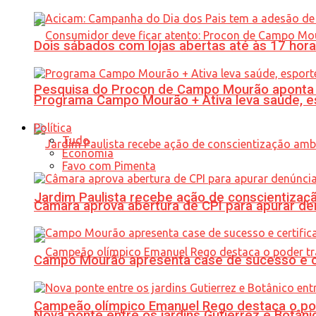
Dois sábados com lojas abertas até às 17 h
Pesquisa do Procon de Campo Mourão aponta 
Programa Campo Mourão + Ativa leva saúde, es
Política
Tudo
Economia
Favo com Pimenta
Jardim Paulista recebe ação de conscientizaç
Câmara aprova abertura de CPI para apurar d
Campo Mourão apresenta case de sucesso e cer
Campeão olímpico Emanuel Rego destaca o pod
Nova ponte entre os jardins Gutierrez e Botâ