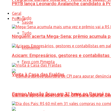
PRTB lança Leonardo Avalanche candidato à Pr
Geral
Tudo
Política
Saúde
Tudo
Ninguém acerta Mega-Sena; prêmio acumula p
Economia
Acicam: Empresários, gestores e contabilistas
Favo com Pimenta
Visita à Casa das Fraldas
Campo Mourão ficou em 3º lugar no Paraná na 
Câmara aprova abertura de CPI para apurar d