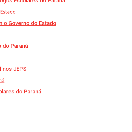
ogos Escolares do Paraná
m o Governo do Estado
s do Paraná
l nos JEPS
olares do Paraná