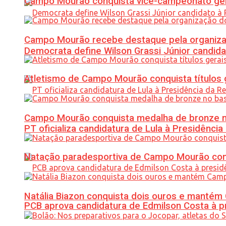
Campo Mourão conquista vice-campeonato gera
Campo Mourão recebe destaque pela organiza
Democrata define Wilson Grassi Júnior candida
Atletismo de Campo Mourão conquista títulos 
Campo Mourão conquista medalha de bronze no
PT oficializa candidatura de Lula à Presidência
Natação paradesportiva de Campo Mourão conq
Natália Biazon conquista dois ouros e mant
PCB aprova candidatura de Edmilson Costa à p