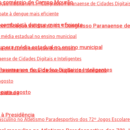
 no comércio de Campo Mourão
combate à dengue mais eficiente
tificação inédita no 11º Congresso Paranaense de C
upera média estadual no ensino municipal
ranaense de Cidades Digitais e Inteligentes
nico entra em fase de execução dos acessos
para agosto
 à Presidência