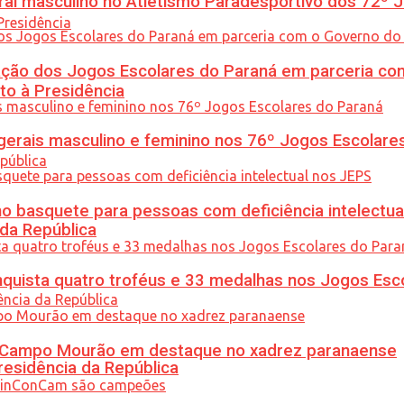
l masculino no Atletismo Paradesportivo dos 72º J
ção dos Jogos Escolares do Paraná em parceria co
to à Presidência
gerais masculino e feminino nos 76º Jogos Escolare
 basquete para pessoas com deficiência intelectua
 da República
uista quatro troféus e 33 medalhas nos Jogos Esc
ém Campo Mourão em destaque no xadrez paranaense
residência da República