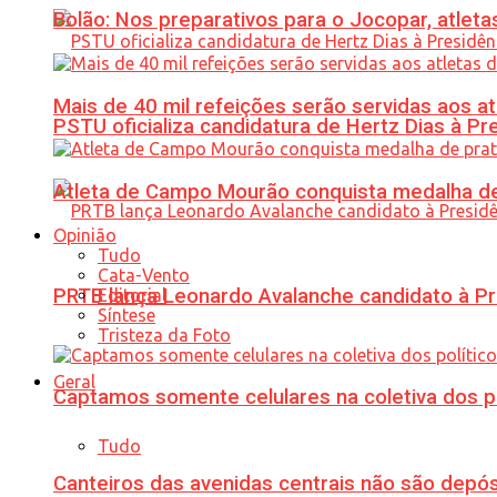
Bolão: Nos preparativos para o Jocopar, atl
Mais de 40 mil refeições serão servidas aos 
PSTU oficializa candidatura de Hertz Dias à Pr
Atleta de Campo Mourão conquista medalha de
Opinião
Tudo
Cata-Vento
PRTB lança Leonardo Avalanche candidato à Pr
Editorial
Síntese
Tristeza da Foto
Geral
Captamos somente celulares na coletiva dos po
Tudo
Canteiros das avenidas centrais não são depósi