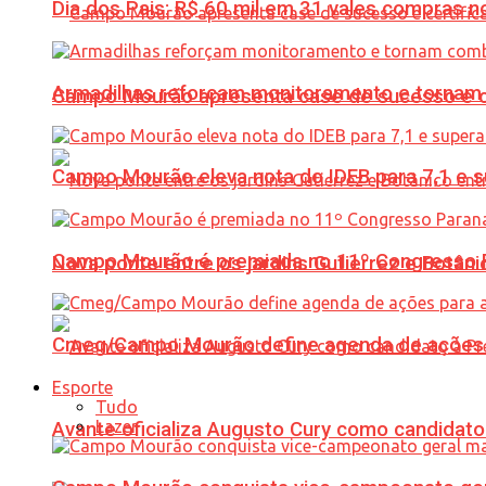
Dia dos Pais: R$ 60 mil em 31 vales compras
Armadilhas reforçam monitoramento e tornam 
Campo Mourão apresenta case de sucesso e cer
Campo Mourão eleva nota do IDEB para 7,1 e s
Campo Mourão é premiada no 11º Congresso Pa
Nova ponte entre os jardins Gutierrez e Botâ
Cmeg/Campo Mourão define agenda de ações 
Esporte
Tudo
Lazer
Avante oficializa Augusto Cury como candidato