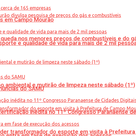
oras em Campo Mourão
queda nos menores preços de combustíveis e do gá
porte e qualidade de vida para mais de 2 mil pesso
ão ambiental e mutirão de limpeza neste sábado (1º)
enúncias do SAMU
tificação inédita no 11º Congresso Paranaense de C
er transformador do esporte em visita à Prefeitu
nico entra em fase de execução dos acessos