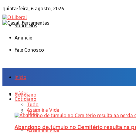
quinta-feira, 6 agosto, 2026
Sobre Nós
Anuncie
Fale Conosco
Início
Início
Cotidiano
Cotidiano
Tudo
Assim é a Vida
Tudo
Abandono de túmulo no Cemitério resulta na
Assim é a Vida