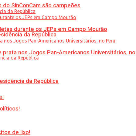
etas do SinConCam são campeões
atletas durante os JEPs em Campo Mourão
esidência da República
 prata nos Jogos Pan-Americanos Universitários, no
esidência da República
líticos!
tos de lixo!