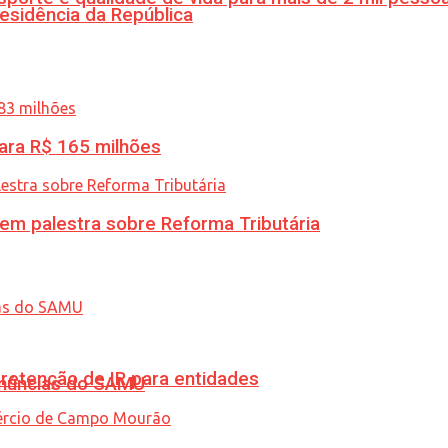
esidência da República
ara R$ 165 milhões
 em palestra sobre Reforma Tributária
retenção de IR para entidades
enúncias do SAMU