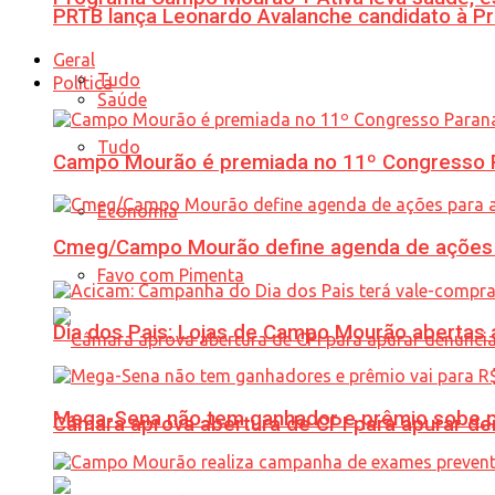
PRTB lança Leonardo Avalanche candidato à Pr
Geral
Tudo
Política
Saúde
Tudo
Campo Mourão é premiada no 11º Congresso Pa
Economia
Cmeg/Campo Mourão define agenda de ações 
Favo com Pimenta
Dia dos Pais: Lojas de Campo Mourão abertas a
Mega-Sena não tem ganhador e prêmio sobe p
Câmara aprova abertura de CPI para apurar d