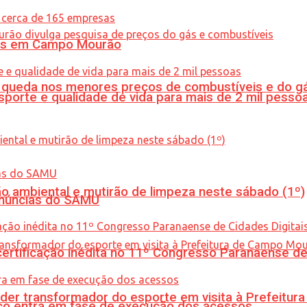
oras em Campo Mourão
queda nos menores preços de combustíveis e do gá
porte e qualidade de vida para mais de 2 mil pesso
ão ambiental e mutirão de limpeza neste sábado (1º)
enúncias do SAMU
tificação inédita no 11º Congresso Paranaense de C
er transformador do esporte em visita à Prefeitu
nico entra em fase de execução dos acessos