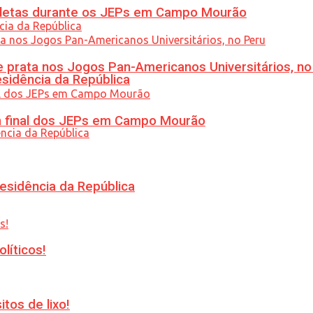
atletas durante os JEPs em Campo Mourão
 prata nos Jogos Pan-Americanos Universitários, no
esidência da República
am final dos JEPs em Campo Mourão
esidência da República
líticos!
tos de lixo!