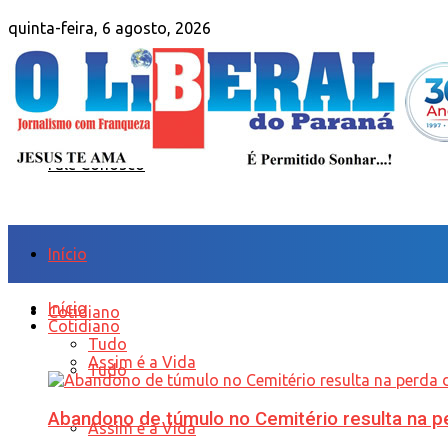
quinta-feira, 6 agosto, 2026
Sobre Nós
Anuncie
Fale Conosco
Início
Início
Cotidiano
Cotidiano
Tudo
Assim é a Vida
Tudo
Abandono de túmulo no Cemitério resulta na
Assim é a Vida