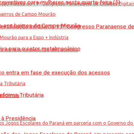
ventivos para mulheres nesta quarta-feira (5)
to aos bairros de Campo Mourão
tificação inédita no 11º Congresso Paranaense de C
siva para o setor metalmecânico
nico entra em fase de execução dos acessos
eforma Tributária
 à Presidência