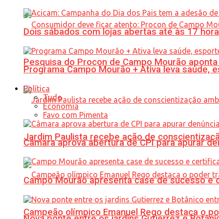
Dois sábados com lojas abertas até às 17 h
Pesquisa do Procon de Campo Mourão aponta 
Programa Campo Mourão + Ativa leva saúde, es
Política
Tudo
Economia
Favo com Pimenta
Jardim Paulista recebe ação de conscientizaç
Câmara aprova abertura de CPI para apurar d
Campo Mourão apresenta case de sucesso e cer
Campeão olímpico Emanuel Rego destaca o pod
Nova ponte entre os jardins Gutierrez e Botâ