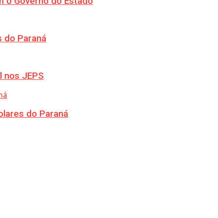
m o Governo do Estado
s do Paraná
l nos JEPS
olares do Paraná