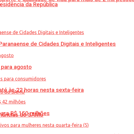
esidência da República
ranaense de Cidades Digitais e Inteligentes
para agosto
té às 22 horas nesta sexta-feira
ara R$ 150 milhões
enúncias do SAMU