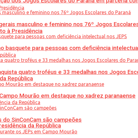
ção dos Jogos Escolares do Paraná em parceria co
gerais masculino e feminino nos 76º Jogos Escolare
to à Presidência
 basquete para pessoas com deficiência intelectua
uista quatro troféus e 33 medalhas nos Jogos Esc
 da República
ém Campo Mourão em destaque no xadrez paranaense
etas do SinConCam são campeões
residência da República