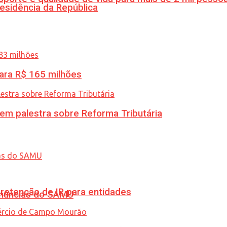
esidência da República
ara R$ 165 milhões
 em palestra sobre Reforma Tributária
retenção de IR para entidades
enúncias do SAMU