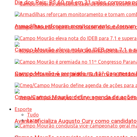
Dia dos Pais: R$ 60 mil em 31 vales compras
Armadilhas reforçam monitoramento e tornam 
Campo Mourão apresenta case de sucesso e cer
Campo Mourão eleva nota do IDEB para 7,1 e s
Campo Mourão é premiada no 11º Congresso Pa
Nova ponte entre os jardins Gutierrez e Botâ
Cmeg/Campo Mourão define agenda de ações 
Esporte
Tudo
Lazer
Avante oficializa Augusto Cury como candidato