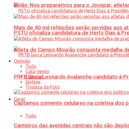
Bolão: Nos preparativos para o Jocopar, atl
Mais de 40 mil refeições serão servidas aos 
PSTU oficializa candidatura de Hertz Dias à Pr
Atleta de Campo Mourão conquista medalha de
Opinião
Tudo
Cata-Vento
PRTB lança Leonardo Avalanche candidato à Pr
Editorial
Síntese
Tristeza da Foto
Geral
Captamos somente celulares na coletiva dos po
Tudo
Canteiros das avenidas centrais não são depósi