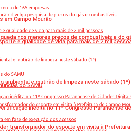
oras em Campo Mourão
queda nos menores preços de combustíveis e do gá
porte e qualidade de vida para mais de 2 mil pesso
ão ambiental e mutirão de limpeza neste sábado (1º)
enúncias do SAMU
tificação inédita no 11º Congresso Paranaense de C
er transformador do esporte em visita à Prefeitu
nico entra em fase de execução dos acessos