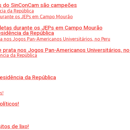
etas do SinConCam são campeões
atletas durante os JEPs em Campo Mourão
esidência da República
 prata nos Jogos Pan-Americanos Universitários, no
esidência da República
líticos!
tos de lixo!