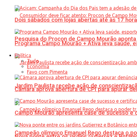
Dois sábados com lojas abertas até às 17 h
Pesquisa do Procon de Campo Mourão aponta 
Programa Campo Mourão + Ativa leva saúde, es
Política
Tudo
Economia
Favo com Pimenta
Jardim Paulista recebe ação de conscientizaç
Câmara aprova abertura de CPI para apurar d
Campo Mourão apresenta case de sucesso e cer
Campeão olímpico Emanuel Rego destaca o pod
Nova ponte entre os jardins Gutierrez e Botâ