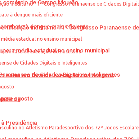
 no comércio de Campo Mourão
combate à dengue mais eficiente
tificação inédita no 11º Congresso Paranaense de C
upera média estadual no ensino municipal
ranaense de Cidades Digitais e Inteligentes
nico entra em fase de execução dos acessos
para agosto
 à Presidência