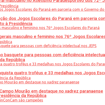
l masculino no Atletismo Paradesportivo dos 72º J
ção dos Jogos Escolares do Paraná em parceria co
to à Presidência
gerais masculino e feminino nos 76º Jogos Escolare
 basquete para pessoas com deficiência intelectua
 da República
uista quatro troféus e 33 medalhas nos Jogos Esc
ém Campo Mourão em destaque no xadrez paranaense
residência da República