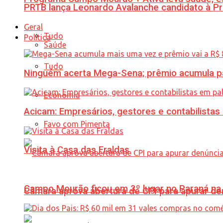
PRTB lança Leonardo Avalanche candidato à Pr
Geral
Tudo
Política
Saúde
Tudo
Ninguém acerta Mega-Sena; prêmio acumula p
Economia
Acicam: Empresários, gestores e contabilistas
Favo com Pimenta
Visita à Casa das Fraldas
Campo Mourão ficou em 3º lugar no Paraná na 
Câmara aprova abertura de CPI para apurar d