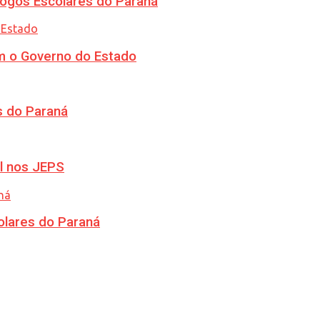
ogos Escolares do Paraná
m o Governo do Estado
s do Paraná
l nos JEPS
olares do Paraná