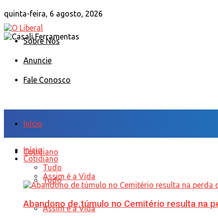
quinta-feira, 6 agosto, 2026
Sobre Nós
Anuncie
Fale Conosco
Início
Início
Cotidiano
Cotidiano
Tudo
Assim é a Vida
Tudo
Abandono de túmulo no Cemitério resulta na
Assim é a Vida