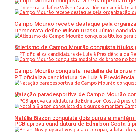
Campo Mourão conquista vice-campeonato gera
Campo Mourão recebe destaque pela organiza
Democrata define Wilson Grassi Júnior candida
Atletismo de Campo Mourão conquista títulos 
Campo Mourão conquista medalha de bronze no
PT oficializa candidatura de Lula à Presidência
Natação paradesportiva de Campo Mourão conq
Natália Biazon conquista dois ouros e mant
PCB aprova candidatura de Edmilson Costa à p