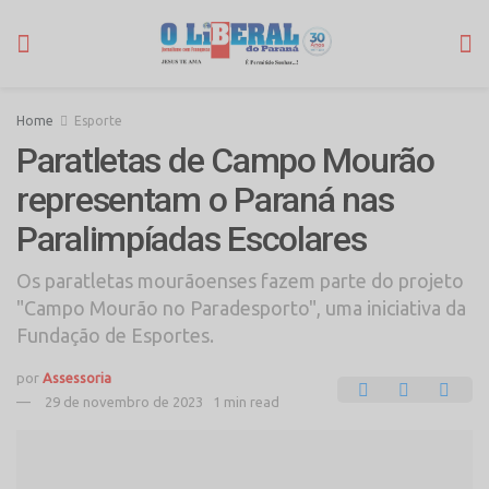
Home
Esporte
Paratletas de Campo Mourão
representam o Paraná nas
Paralimpíadas Escolares
Os paratletas mourãoenses fazem parte do projeto
"Campo Mourão no Paradesporto", uma iniciativa da
Fundação de Esportes.
por
Assessoria
29 de novembro de 2023
1 min read