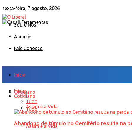
sexta-feira, 7 agosto, 2026
Sobre Nós
Anuncie
Fale Conosco
Início
Início
Cotidiano
Cotidiano
Tudo
Assim é a Vida
Tudo
Abandono de túmulo no Cemitério resulta na
Assim é a Vida