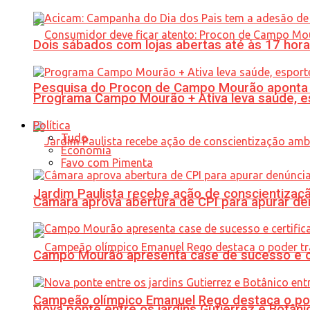
Dois sábados com lojas abertas até às 17 h
Pesquisa do Procon de Campo Mourão aponta 
Programa Campo Mourão + Ativa leva saúde, es
Política
Tudo
Economia
Favo com Pimenta
Jardim Paulista recebe ação de conscientizaç
Câmara aprova abertura de CPI para apurar d
Campo Mourão apresenta case de sucesso e cer
Campeão olímpico Emanuel Rego destaca o pod
Nova ponte entre os jardins Gutierrez e Botâ