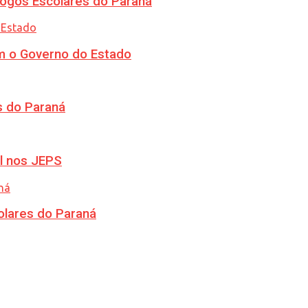
ogos Escolares do Paraná
m o Governo do Estado
s do Paraná
l nos JEPS
olares do Paraná