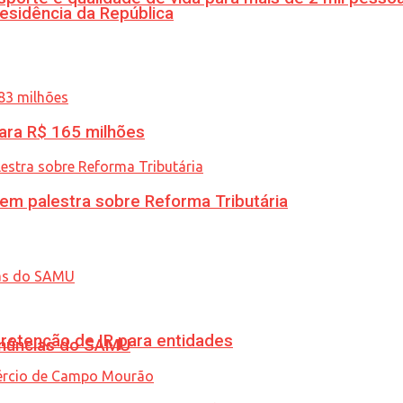
esidência da República
ara R$ 165 milhões
 em palestra sobre Reforma Tributária
retenção de IR para entidades
enúncias do SAMU