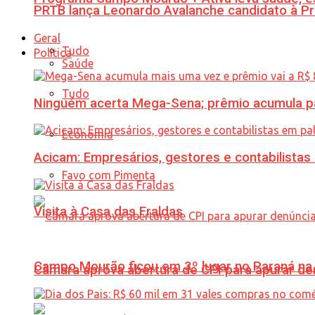
PRTB lança Leonardo Avalanche candidato à Pr
Geral
Tudo
Política
Saúde
Tudo
Ninguém acerta Mega-Sena; prêmio acumula p
Economia
Acicam: Empresários, gestores e contabilistas
Favo com Pimenta
Visita à Casa das Fraldas
Campo Mourão ficou em 3º lugar no Paraná na 
Câmara aprova abertura de CPI para apurar d