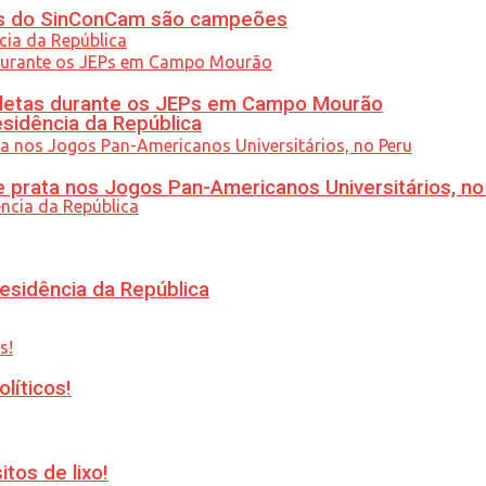
etas do SinConCam são campeões
atletas durante os JEPs em Campo Mourão
esidência da República
 prata nos Jogos Pan-Americanos Universitários, no
esidência da República
líticos!
tos de lixo!