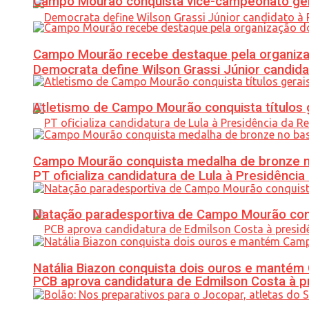
Campo Mourão conquista vice-campeonato gera
Campo Mourão recebe destaque pela organiza
Democrata define Wilson Grassi Júnior candida
Atletismo de Campo Mourão conquista títulos 
Campo Mourão conquista medalha de bronze no
PT oficializa candidatura de Lula à Presidência
Natação paradesportiva de Campo Mourão conq
Natália Biazon conquista dois ouros e mant
PCB aprova candidatura de Edmilson Costa à p