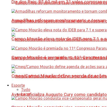
Dia dos Pais: R$ 60 mil em 31 vales compras
Armadilhas reforçam monitoramento e tornam 
Campo Mourão apresenta case de sucesso e cer
Campo Mourão eleva nota do IDEB para 7,1 e s
Campo Mourão é premiada no 11º Congresso Pa
Nova ponte entre os jardins Gutierrez e Botâ
Cmeg/Campo Mourão define agenda de ações 
Esporte
Tudo
Lazer
Avante oficializa Augusto Cury como candidato