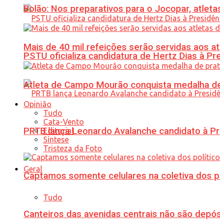
Bolão: Nos preparativos para o Jocopar, atl
Mais de 40 mil refeições serão servidas aos 
PSTU oficializa candidatura de Hertz Dias à Pr
Atleta de Campo Mourão conquista medalha de
Opinião
Tudo
Cata-Vento
PRTB lança Leonardo Avalanche candidato à Pr
Editorial
Síntese
Tristeza da Foto
Geral
Captamos somente celulares na coletiva dos po
Tudo
Canteiros das avenidas centrais não são depósi