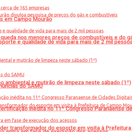
oras em Campo Mourão
queda nos menores preços de combustíveis e do gá
porte e qualidade de vida para mais de 2 mil pesso
ão ambiental e mutirão de limpeza neste sábado (1º)
enúncias do SAMU
tificação inédita no 11º Congresso Paranaense de C
er transformador do esporte em visita à Prefeitu
nico entra em fase de execução dos acessos