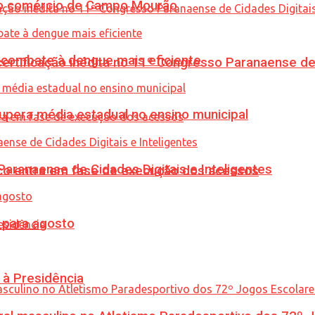
 no comércio de Campo Mourão
combate à dengue mais eficiente
tificação inédita no 11º Congresso Paranaense de C
upera média estadual no ensino municipal
ranaense de Cidades Digitais e Inteligentes
nico entra em fase de execução dos acessos
para agosto
 à Presidência