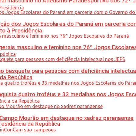
l masculino no Atletismo Paradesportivo dos 72º J
ção dos Jogos Escolares do Paraná em parceria co
to à Presidência
gerais masculino e feminino nos 76º Jogos Escolare
 basquete para pessoas com deficiência intelectua
 da República
uista quatro troféus e 33 medalhas nos Jogos Esc
ém Campo Mourão em destaque no xadrez paranaense
residência da República