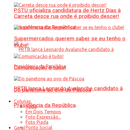
PSTU oficializa candidatura de Hertz Dias à
Carreta desce rua onde é proibido descer!
Presidência da República
Supermercados querem saber se eu tenho o
clube!
Comunicação é tudo!
PRTB lança Leonardo Avalanche candidato à
Do panetone ao ovo de Páscoa
Colunas
Presidência da República
Tudo
Em Dois Tempos
Foto Expressão...
Foto Piada
Ponto Social
Geral