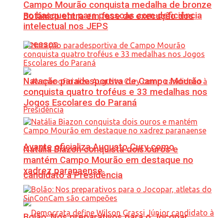
Campo Mourão conquista medalha de bronze
no basquete para pessoas com deficiência
Botânico entra em fase de execução dos
intelectual nos JEPS
acessos
Natação paradesportiva de Campo Mourão
conquista quatro troféus e 33 medalhas nos
Jogos Escolares do Paraná
Avante oficializa Augusto Cury como
Natália Biazon conquista dois ouros e
mantém Campo Mourão em destaque no
xadrez paranaense
candidato à Presidência
Bolão: Nos preparativos para o Jocopar,