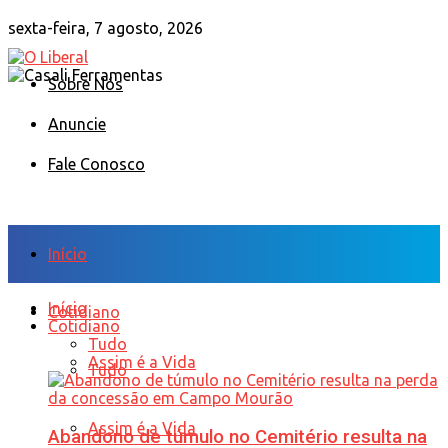
sexta-feira, 7 agosto, 2026
Sobre Nós
Anuncie
Fale Conosco
Início
Início
Cotidiano
Cotidiano
Tudo
Assim é a Vida
Tudo
Assim é a Vida
Abandono de túmulo no Cemitério resulta na