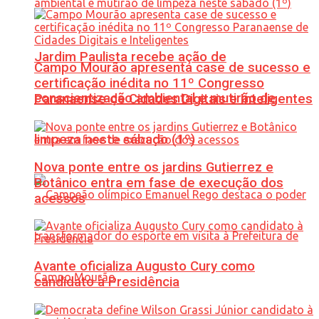
Jardim Paulista recebe ação de
Campo Mourão apresenta case de sucesso e
certificação inédita no 11º Congresso
conscientização ambiental e mutirão de
Paranaense de Cidades Digitais e Inteligentes
limpeza neste sábado (1º)
Nova ponte entre os jardins Gutierrez e
Botânico entra em fase de execução dos
acessos
Avante oficializa Augusto Cury como
candidato à Presidência