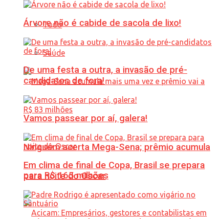
Árvore não é cabide de sacola de lixo!
Tudo
Saúde
De uma festa a outra, a invasão de pré-
candidatos de fora!
Vamos passear por aí, galera!
Ninguém acerta Mega-Sena; prêmio acumula
Em clima de final de Copa, Brasil se prepara
para R$ 165 milhões
para noite do Oscar