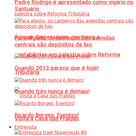
Padre Rodrigo é apresentado como vigário no
Santuário
Acicam: Empresários, gestores e
Para alguns, os canteiros das avenidas
centrais são depósitos de lixo
contabilistas em palestra sobre Reforma
Quando 2013 parece que é hoje!
Tributária
Quando três nunca é demais!
Ricardo Borges, Eventos!
Visita à Casa das Fraldas
Entrevista