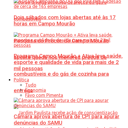
Dois sábados com lojas abertas até às 17
horas em Campo Mourão
Pesquisa do Procon de Campo Mourão
Programa Campo Mourão + Ativa leva saúde,
aponta queda nos menores preços de
esporte e qualidade de vida para mais de 2
mil pessoas
combustíveis e do gás de cozinha para
Política
Tudo
Economia
entrega
Favo com Pimenta
Câmara aprova abertura de CPI para apurar
denúncias do SAMU