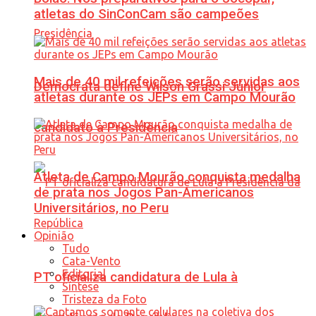
atletas do SinConCam são campeões
Mais de 40 mil refeições serão servidas aos
Democrata define Wilson Grassi Júnior
atletas durante os JEPs em Campo Mourão
candidato à Presidência
Atleta de Campo Mourão conquista medalha
de prata nos Jogos Pan-Americanos
Universitários, no Peru
Opinião
Tudo
Cata-Vento
Editorial
PT oficializa candidatura de Lula à
Síntese
Tristeza da Foto