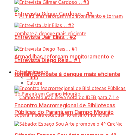
Entrevista Gilmar Cardoso… #3
Entrevista Jair Elias… #2
Armadilhas reforçam monitoramento e
Entrevista Diego Reis… #1
Entretenimento
tornam combate à dengue mais eficiente
Tudo
Cultura
Encontro Macrorregional de Bibliotecas
Públicas do Paraná em Campo Mourão