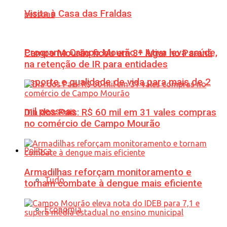
Visita à Casa das Fraldas
Programa Campo Mourão + Ativa leva saúde,
Campo Mourão ficou em 3º lugar no Paraná
na retenção de IR para entidades
esporte e qualidade de vida para mais de 2
mil pessoas
Dia dos Pais: R$ 60 mil em 31 vales compras
no comércio de Campo Mourão
Política
Armadilhas reforçam monitoramento e
Tudo
tornam combate à dengue mais eficiente
Economia