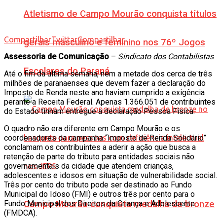
Atletismo de Campo Mourão conquista títulos
Compartilhar
Twittar
Compartilhar
gerais masculino e feminino nos 76º Jogos
Assessoria de Comunicação
–
Sindicato dos Contabilistas
Escolares do Paraná
Até o fim da última semana, nem a metade dos cerca de três
milhões de paranaenses que devem fazer a declaração do
Imposto de Renda neste ano haviam cumprido a exigência
perante a Receita Federal. Apenas 1.366.051 de contribuintes
do Estado tinham entregue a declaração Pessoa Física.
O quadro não era diferente em Campo Mourão e os
coordenadores da campanha “Imposto de Renda Solidário”
conclamam os contribuintes a aderir a ação que busca a
retenção de parte do tributo para entidades sociais não
governamentais da cidade que atendem crianças,
adolescentes e idosos em situação de vulnerabilidade social.
Três por cento do tributo pode ser destinado ao Fundo
Municipal do Idoso (FMI) e outros três por cento para o
Fundo Municipal dos Direitos da Criança e Adolescente
Campo Mourão conquista medalha de bronze
(FMDCA).