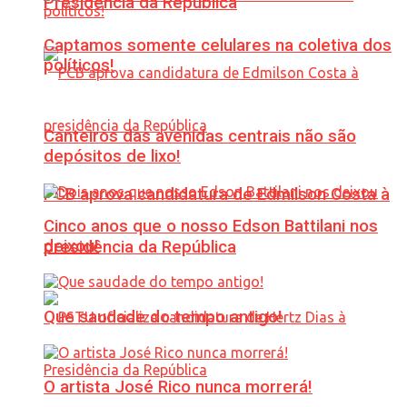
Presidência da República
Captamos somente celulares na coletiva dos
políticos!
Canteiros das avenidas centrais não são
depósitos de lixo!
PCB aprova candidatura de Edmilson Costa à
Cinco anos que o nosso Edson Battilani nos
deixou!
presidência da República
Que saudade do tempo antigo!
O artista José Rico nunca morrerá!