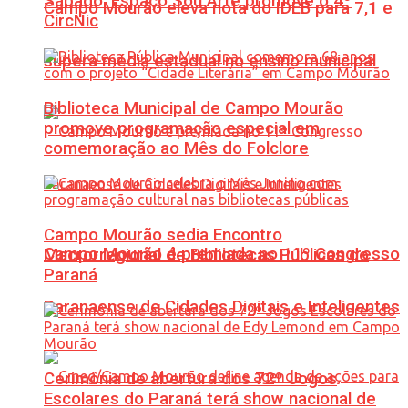
Sábado: Espaço Sou Arte promove o 4º
Campo Mourão eleva nota do IDEB para 7,1 e
CircNic
supera média estadual no ensino municipal
Biblioteca Municipal de Campo Mourão
promove programação especial em
comemoração ao Mês do Folclore
Campo Mourão sedia Encontro
Campo Mourão é premiada no 11º Congresso
Macrorregional de Bibliotecas Públicas do
Paraná
Paranaense de Cidades Digitais e Inteligentes
Cerimônia de abertura dos 72º Jogos
Escolares do Paraná terá show nacional de