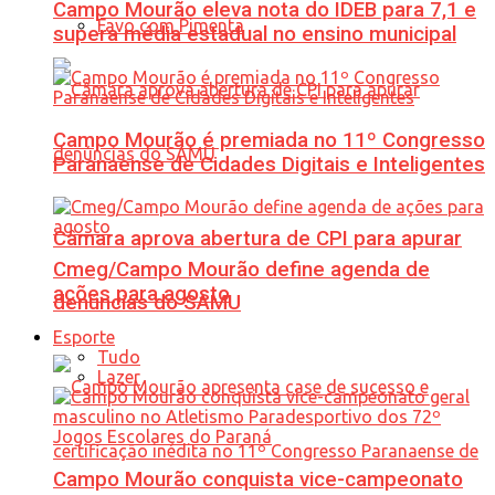
Campo Mourão eleva nota do IDEB para 7,1 e
Favo com Pimenta
supera média estadual no ensino municipal
Campo Mourão é premiada no 11º Congresso
Paranaense de Cidades Digitais e Inteligentes
Câmara aprova abertura de CPI para apurar
Cmeg/Campo Mourão define agenda de
ações para agosto
denúncias do SAMU
Esporte
Tudo
Lazer
Campo Mourão conquista vice-campeonato