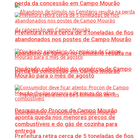
perda da concessão em Campo Mourão
Prefeitura retira cerca de 5 toneladas de fios
abandonados nos postes de Campo Mourão
Abandono de túmulo no Cemitério resulta na
Divulgado calendário do comércio de Campo
perda da concessão em Campo Mourão
Mourão para o mês de agosto
Pesquisa do Procon de Campo Mourão
aponta queda nos menores preços de
combustíveis e do gás de cozinha para
entrega
Prefeitura retira cerca de 5 toneladas de fios