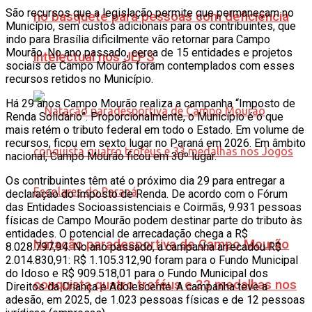
São recursos que a legislação permite que permaneçam no
no basquete para pessoas com deficiência
Município, sem custos adicionais para os contribuintes, que
indo para Brasília dificilmente vão retornar para Campo
Mourão. No ano passado, cerca de 15 entidades e projetos
intelectual nos JEPS
sociais de Campo Mourão foram contemplados com esses
recursos retidos no Município.
Há 29 anos Campo Mourão realiza a campanha “Imposto de
Renda Solidário”. Proporcionalmente, o Município é o que
mais retém o tributo federal em todo o Estado. Em volume de
recursos, ficou em sexto lugar no Paraná em 2026. Em âmbito
nacional, Campo Mourão ficou em 30º lugar.
Os contribuintes têm até o próximo dia 29 para entregar a
declaração do Imposto de Renda. De acordo com o Fórum
das Entidades Socioassistenciais e Coirmãs, 9.931 pessoas
físicas de Campo Mourão podem destinar parte do tributo às
entidades. O potencial de arrecadação chega a R$
Natação paradesportiva de Campo Mourão
8.028.797,94. No ano passado, a campanha arrecadou R$
2.014.830,91: R$ 1.105.312,90 foram para o Fundo Municipal
do Idoso e R$ 909.518,01 para o Fundo Municipal dos
conquista quatro troféus e 33 medalhas nos
Direitos da Criança e Adolescente. A campanha teve a
adesão, em 2025, de 1.023 pessoas físicas e de 12 pessoas