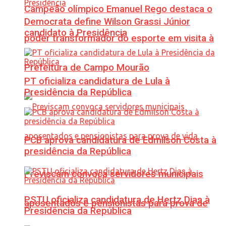
Campeão olímpico Emanuel Rego destaca o
Democrata define Wilson Grassi Júnior
candidato à Presidência
poder transformador do esporte em visita à
Prefeitura de Campo Mourão
PT oficializa candidatura de Lula à
Presidência da República
PCB aprova candidatura de Edmilson Costa à
presidência da República
Previscam convoca servidores municipais
PSTU oficializa candidatura de Hertz Dias à
aposentados e pensionistas para prova de
Presidência da República