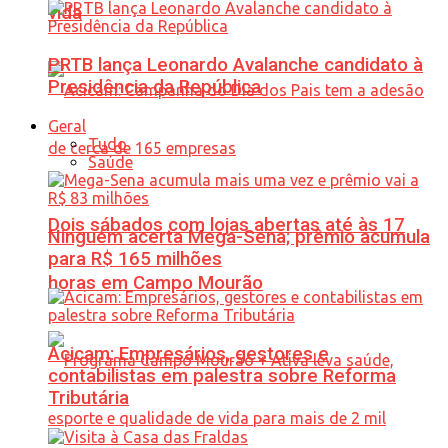
vida
PRTB lança Leonardo Avalanche candidato à
Presidência da República
Geral
Tudo
Saúde
Dois sábados com lojas abertas até às 17
Ninguém acerta Mega-Sena; prêmio acumula
para R$ 165 milhões
horas em Campo Mourão
Acicam: Empresários, gestores e
contabilistas em palestra sobre Reforma
Tributária