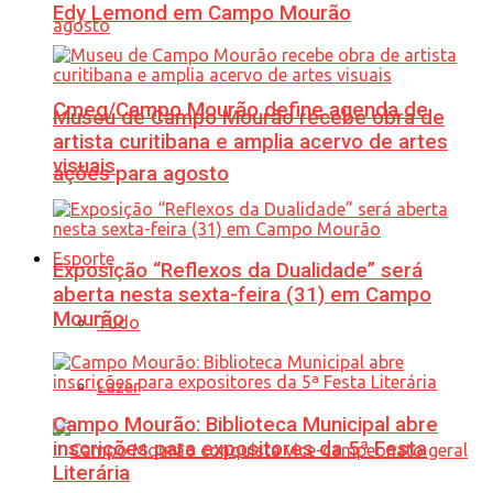
Edy Lemond em Campo Mourão
Cmeg/Campo Mourão define agenda de
Museu de Campo Mourão recebe obra de
artista curitibana e amplia acervo de artes
visuais
ações para agosto
Esporte
Exposição “Reflexos da Dualidade” será
aberta nesta sexta-feira (31) em Campo
Mourão
Tudo
Lazer
Campo Mourão: Biblioteca Municipal abre
inscrições para expositores da 5ª Festa
Literária