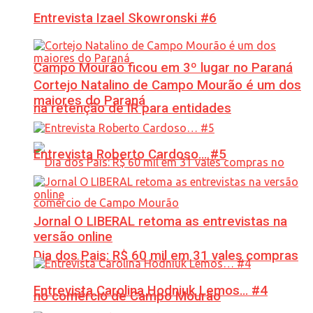
Entrevista Izael Skowronski #6
Campo Mourão ficou em 3º lugar no Paraná
Cortejo Natalino de Campo Mourão é um dos
maiores do Paraná
na retenção de IR para entidades
Entrevista Roberto Cardoso… #5
Jornal O LIBERAL retoma as entrevistas na
versão online
Dia dos Pais: R$ 60 mil em 31 vales compras
Entrevista Carolina Hodniuk Lemos… #4
no comércio de Campo Mourão