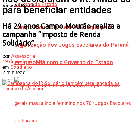
View All Result
para beneficiar entidades
Há 29 anos Campo Mourão realiza a
Campo Mourão recebe destaque pela
campanha “Imposto de Renda
Solidário”.
organização dos Jogos Escolares do Paraná
por
Assessoria
19 de maio de 2026
em parceria com o Governo do Estado
em
Cotidiano
2 min read