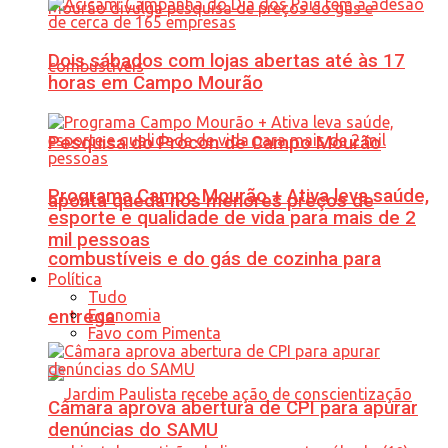
Dois sábados com lojas abertas até às 17
horas em Campo Mourão
Pesquisa do Procon de Campo Mourão
Programa Campo Mourão + Ativa leva saúde,
aponta queda nos menores preços de
esporte e qualidade de vida para mais de 2
mil pessoas
combustíveis e do gás de cozinha para
Política
Tudo
Economia
entrega
Favo com Pimenta
Câmara aprova abertura de CPI para apurar
denúncias do SAMU