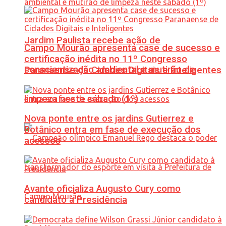
Jardim Paulista recebe ação de
Campo Mourão apresenta case de sucesso e
certificação inédita no 11º Congresso
conscientização ambiental e mutirão de
Paranaense de Cidades Digitais e Inteligentes
limpeza neste sábado (1º)
Nova ponte entre os jardins Gutierrez e
Botânico entra em fase de execução dos
acessos
Avante oficializa Augusto Cury como
candidato à Presidência