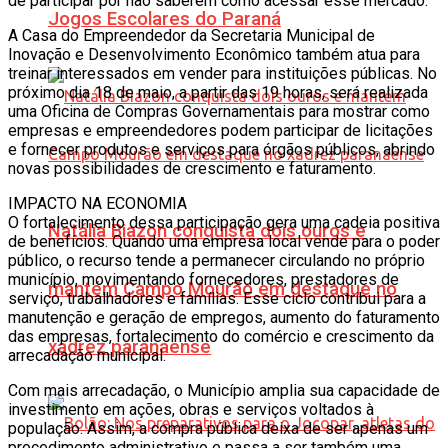
de participar por não saberem como acessar esse mercado.
Jogos Escolares do Paraná
A Casa do Empreendedor da Secretaria Municipal de
Inovação e Desenvolvimento Econômico também atua para
treinar interessados em vender para instituições públicas. No
próximo dia 18 de maio, a partir das 19 horas, será realizada
uma Oficina de Compras Governamentais para mostrar como
empresas e empreendedores podem participar de licitações
e fornecer produtos e serviços para órgãos públicos, abrindo
novas possibilidades de crescimento e faturamento.
IMPACTO NA ECONOMIA
O fortalecimento dessa participação gera uma cadeia positiva
Natália Biazon conquista dois ouros e
de benefícios. Quando uma empresa local vende para o poder
público, o recurso tende a permanecer circulando no próprio
município, movimentando fornecedores, prestadores de
mantém Campo Mourão em destaque no
serviço, trabalhadores e famílias. Esse ciclo contribui para a
manutenção e geração de empregos, aumento do faturamento
das empresas, fortalecimento do comércio e crescimento da
xadrez paranaense
arrecadação municipal.
Com mais arrecadação, o Município amplia sua capacidade de
investimento em ações, obras e serviços voltados à
população. Assim, a compra pública deixa de ser apenas um
procedimento administrativo e passa a ser também uma