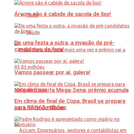
Árvore não é cabide de sacola de lixo!
Tudo
Saúde
De uma festa a outra, a invasão de pré-
candidatos de fora!
Vamos passear por aí, galera!
Ninguém acerta Mega-Sena; prêmio acumula
Em clima de final de Copa, Brasil se prepara
para R$ 165 milhões
para noite do Oscar