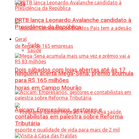
vida
PRTB lança Leonardo Avalanche candidato à
Presidência da República
Geral
Tudo
Saúde
Dois sábados com lojas abertas até às 17
Ninguém acerta Mega-Sena; prêmio acumula
para R$ 165 milhões
horas em Campo Mourão
Acicam: Empresários, gestores e
contabilistas em palestra sobre Reforma
Tributária