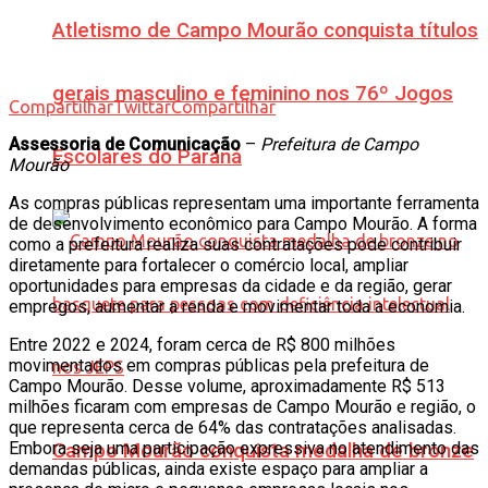
Atletismo de Campo Mourão conquista títulos
gerais masculino e feminino nos 76º Jogos
Compartilhar
Twittar
Compartilhar
Assessoria de Comunicação
–
Prefeitura de Campo
Escolares do Paraná
Mourão
As compras públicas representam uma importante ferramenta
de desenvolvimento econômico para Campo Mourão. A forma
como a prefeitura realiza suas contratações pode contribuir
diretamente para fortalecer o comércio local, ampliar
oportunidades para empresas da cidade e da região, gerar
empregos, aumentar a renda e movimentar toda a economia.
Entre 2022 e 2024, foram cerca de R$ 800 milhões
movimentados em compras públicas pela prefeitura de
Campo Mourão. Desse volume, aproximadamente R$ 513
milhões ficaram com empresas de Campo Mourão e região, o
que representa cerca de 64% das contratações analisadas.
Embora seja uma participação expressiva no atendimento das
Campo Mourão conquista medalha de bronze
demandas públicas, ainda existe espaço para ampliar a