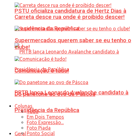
PSTU oficializa candidatura de Hertz Dias à
Carreta desce rua onde é proibido descer!
Presidência da República
Supermercados querem saber se eu tenho o
clube!
Comunicação é tudo!
PRTB lança Leonardo Avalanche candidato à
Do panetone ao ovo de Páscoa
Colunas
Presidência da República
Tudo
Em Dois Tempos
Foto Expressão...
Foto Piada
Ponto Social
Geral