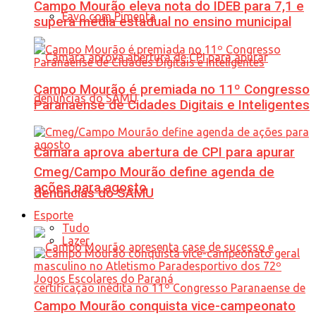
Campo Mourão eleva nota do IDEB para 7,1 e
Favo com Pimenta
supera média estadual no ensino municipal
Campo Mourão é premiada no 11º Congresso
Paranaense de Cidades Digitais e Inteligentes
Câmara aprova abertura de CPI para apurar
Cmeg/Campo Mourão define agenda de
ações para agosto
denúncias do SAMU
Esporte
Tudo
Lazer
Campo Mourão conquista vice-campeonato