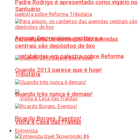
Padre Rodrigo é apresentado como vigário no
Santuário
Acicam: Empresários, gestores e
Para alguns, os canteiros das avenidas
centrais são depósitos de lixo
contabilistas em palestra sobre Reforma
Quando 2013 parece que é hoje!
Tributária
Quando três nunca é demais!
Ricardo Borges, Eventos!
Visita à Casa das Fraldas
Entrevista