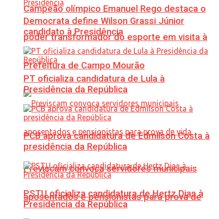
Campeão olímpico Emanuel Rego destaca o
Democrata define Wilson Grassi Júnior
candidato à Presidência
poder transformador do esporte em visita à
Prefeitura de Campo Mourão
PT oficializa candidatura de Lula à
Presidência da República
PCB aprova candidatura de Edmilson Costa à
presidência da República
Previscam convoca servidores municipais
PSTU oficializa candidatura de Hertz Dias à
aposentados e pensionistas para prova de
Presidência da República