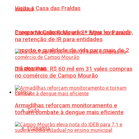
Visita à Casa das Fraldas
Programa Campo Mourão + Ativa leva saúde,
Campo Mourão ficou em 3º lugar no Paraná
na retenção de IR para entidades
esporte e qualidade de vida para mais de 2
mil pessoas
Dia dos Pais: R$ 60 mil em 31 vales compras
no comércio de Campo Mourão
Política
Armadilhas reforçam monitoramento e
Tudo
tornam combate à dengue mais eficiente
Economia