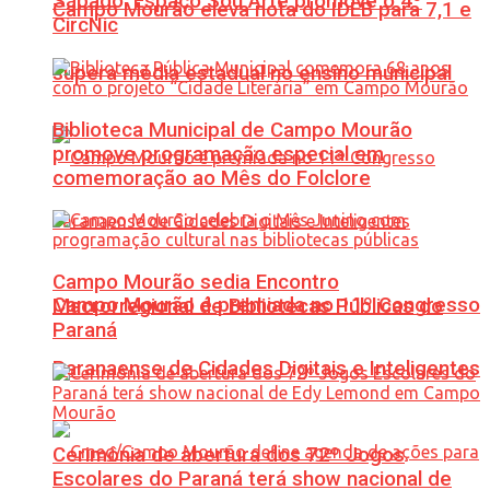
Sábado: Espaço Sou Arte promove o 4º
Campo Mourão eleva nota do IDEB para 7,1 e
CircNic
supera média estadual no ensino municipal
Biblioteca Municipal de Campo Mourão
promove programação especial em
comemoração ao Mês do Folclore
Campo Mourão sedia Encontro
Campo Mourão é premiada no 11º Congresso
Macrorregional de Bibliotecas Públicas do
Paraná
Paranaense de Cidades Digitais e Inteligentes
Cerimônia de abertura dos 72º Jogos
Escolares do Paraná terá show nacional de