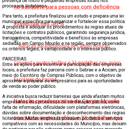
presença de micro e pequenas empresas locais nos
processos licitatórios.
no basquete para pessoas com deficiência
Para tanto, a prefeitura finalizou um estudo e prepara uma lei
municipal específica para organizar e fortalecer essa política.
intelectual nos JEPS
A proposta é adequar os procedimentos às regras atuais de
licitações e contratos públicos, garantindo segurança jurídica,
transparência, competitividade e benefícios às empresas
sediadas em Campo Mourão e na região, sempre observados
os critérios legais, a vantajosidade e o interesse público.
PARCERIAS
Entre as ações para incentivar a participação das empresas
locais, a prefeitura faz parceria com o Sebrae e a Acicam, por
meio do Escritório de Compras Públicas, com o objetivo de
aproximar a preparar os empresários para as oportunidades
de venda ao poder público.
A iniciativa busca reduzir barreiras que ainda afastam muitos
Natação paradesportiva de Campo Mourão
empresários dos processos de contratação pública, como
falta de informação, dificuldade com plataformas eletrônicas,
dúvidas sobre documentação e desconhecimento das regras
conquista quatro troféus e 33 medalhas nos
licitatórias. Muitas empresas possuem produtos e serviços
compatíveis com as necessidades do Município, mas deixam