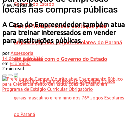
View All Result
locais nas compras públicas
A Casa do Empreendedor também atua
Campo Mourão recebe destaque pela
para treinar interessados em vender
para instituições públicas.
organização dos Jogos Escolares do Paraná
por
Assessoria
14 de maio de 2026
em parceria com o Governo do Estado
em
Economia
2 min read