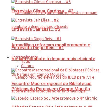
Entrevista Gilmar Cardoso… #3
Entrevista Jair Elias… #2
Armadilhas reforçam monitoramento e
Entrevista Diego Reis… #1
Entretenimento
tornam combate à dengue mais eficiente
Tudo
Cultura
Encontro Macrorregional de Bibliotecas
Públicas do Paraná em Campo Mourão