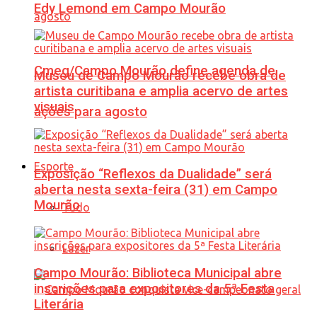
Edy Lemond em Campo Mourão
Cmeg/Campo Mourão define agenda de
Museu de Campo Mourão recebe obra de
artista curitibana e amplia acervo de artes
visuais
ações para agosto
Esporte
Exposição “Reflexos da Dualidade” será
aberta nesta sexta-feira (31) em Campo
Mourão
Tudo
Lazer
Campo Mourão: Biblioteca Municipal abre
inscrições para expositores da 5ª Festa
Literária