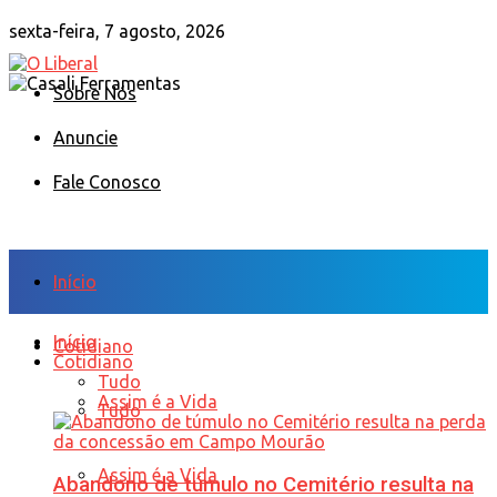
sexta-feira, 7 agosto, 2026
Sobre Nós
Anuncie
Fale Conosco
Início
Início
Cotidiano
Cotidiano
Tudo
Assim é a Vida
Tudo
Assim é a Vida
Abandono de túmulo no Cemitério resulta na