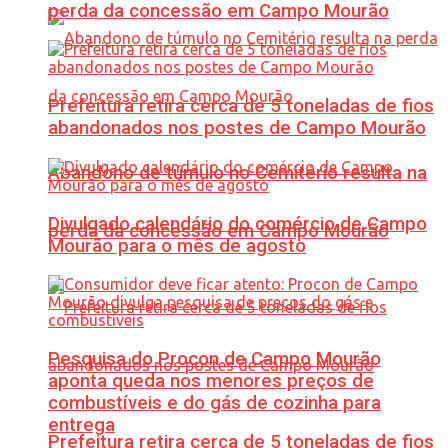
perda da concessão em Campo Mourão
Prefeitura retira cerca de 5 toneladas de fios
abandonados nos postes de Campo Mourão
Abandono de túmulo no Cemitério resulta na
Divulgado calendário do comércio de Campo
perda da concessão em Campo Mourão
Mourão para o mês de agosto
Pesquisa do Procon de Campo Mourão
aponta queda nos menores preços de
combustíveis e do gás de cozinha para
entrega
Prefeitura retira cerca de 5 toneladas de fios