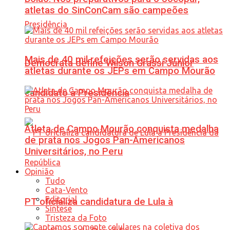
atletas do SinConCam são campeões
Mais de 40 mil refeições serão servidas aos
Democrata define Wilson Grassi Júnior
atletas durante os JEPs em Campo Mourão
candidato à Presidência
Atleta de Campo Mourão conquista medalha
de prata nos Jogos Pan-Americanos
Universitários, no Peru
Opinião
Tudo
Cata-Vento
Editorial
PT oficializa candidatura de Lula à
Síntese
Tristeza da Foto