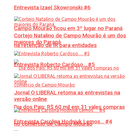
Entrevista Izael Skowronski #6
Campo Mourão ficou em 3º lugar no Paraná
Cortejo Natalino de Campo Mourão é um dos
maiores do Paraná
na retenção de IR para entidades
Entrevista Roberto Cardoso… #5
Jornal O LIBERAL retoma as entrevistas na
versão online
Dia dos Pais: R$ 60 mil em 31 vales compras
Entrevista Carolina Hodniuk Lemos… #4
no comércio de Campo Mourão