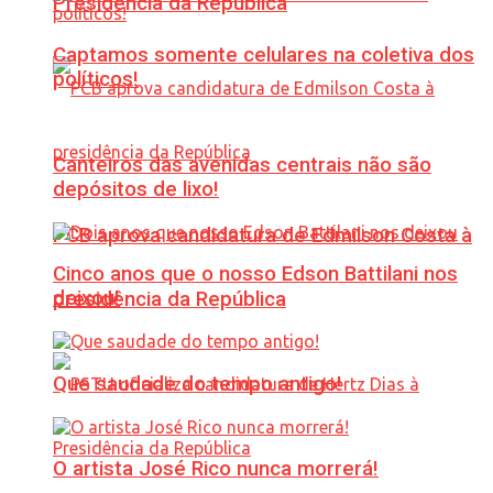
Presidência da República
Captamos somente celulares na coletiva dos
políticos!
Canteiros das avenidas centrais não são
depósitos de lixo!
PCB aprova candidatura de Edmilson Costa à
Cinco anos que o nosso Edson Battilani nos
deixou!
presidência da República
Que saudade do tempo antigo!
O artista José Rico nunca morrerá!