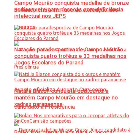
Campo Mourão conquista medalha de bronze
no basquete para pessoas com deficiência
Botânico entra em fase de execução dos
intelectual nos JEPS
acessos
Natação paradesportiva de Campo Mourão
conquista quatro troféus e 33 medalhas nos
Jogos Escolares do Paraná
Avante oficializa Augusto Cury como
Natália Biazon conquista dois ouros e
mantém Campo Mourão em destaque no
xadrez paranaense
candidato à Presidência
Bolão: Nos preparativos para o Jocopar,