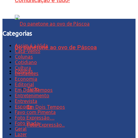
Comunicação é tudo!
Categorias
Assim é a Vida
Do panetone ao ovo de Páscoa
Cata-Vento
Colunas
Cotidiano
Cultura
Colunas
Destaques
Economia
Editorial
Tudo
Em Dois Tempos
Entretenimento
Entrevista
Esporte
Em Dois Tempos
Favo com Pimenta
Foto Expressão…
Foto Piada
Foto Expressão...
Geral
Lazer