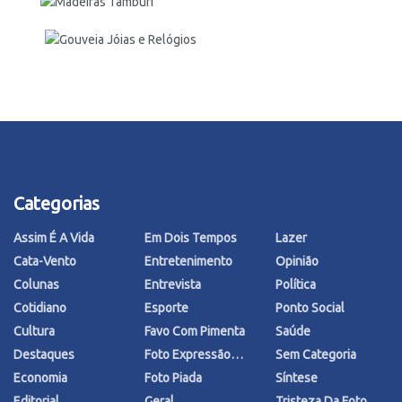
Categorias
Assim É A Vida
Em Dois Tempos
Lazer
Cata-Vento
Entretenimento
Opinião
Colunas
Entrevista
Política
Cotidiano
Esporte
Ponto Social
Cultura
Favo Com Pimenta
Saúde
Destaques
Foto Expressão…
Sem Categoria
Economia
Foto Piada
Síntese
Editorial
Geral
Tristeza Da Foto