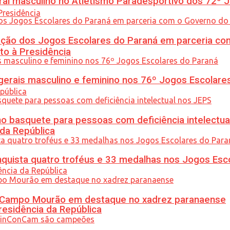
l masculino no Atletismo Paradesportivo dos 72º J
ção dos Jogos Escolares do Paraná em parceria co
to à Presidência
gerais masculino e feminino nos 76º Jogos Escolare
 basquete para pessoas com deficiência intelectua
 da República
uista quatro troféus e 33 medalhas nos Jogos Esc
ém Campo Mourão em destaque no xadrez paranaense
residência da República