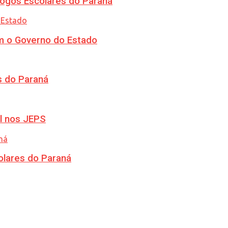
ogos Escolares do Paraná
m o Governo do Estado
s do Paraná
l nos JEPS
olares do Paraná