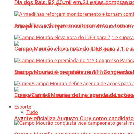
Dia dos Pais: R$ 60 mil em 31 vales compras
Armadilhas reforçam monitoramento e tornam 
Campo Mourão apresenta case de sucesso e cer
Campo Mourão eleva nota do IDEB para 7,1 e s
Campo Mourão é premiada no 11º Congresso Pa
Nova ponte entre os jardins Gutierrez e Botâ
Cmeg/Campo Mourão define agenda de ações 
Esporte
Tudo
Lazer
Avante oficializa Augusto Cury como candidato