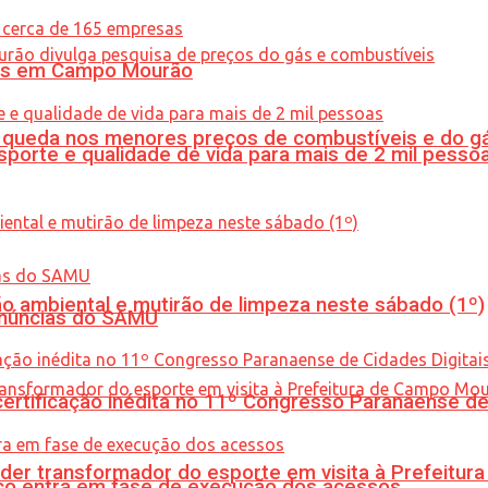
oras em Campo Mourão
queda nos menores preços de combustíveis e do gá
porte e qualidade de vida para mais de 2 mil pesso
ão ambiental e mutirão de limpeza neste sábado (1º)
enúncias do SAMU
tificação inédita no 11º Congresso Paranaense de C
er transformador do esporte em visita à Prefeitu
nico entra em fase de execução dos acessos