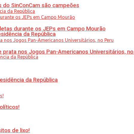
etas do SinConCam são campeões
atletas durante os JEPs em Campo Mourão
esidência da República
 prata nos Jogos Pan-Americanos Universitários, no
esidência da República
líticos!
tos de lixo!