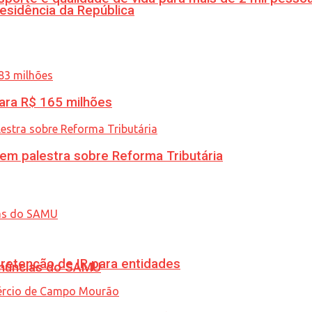
esidência da República
ara R$ 165 milhões
 em palestra sobre Reforma Tributária
retenção de IR para entidades
enúncias do SAMU