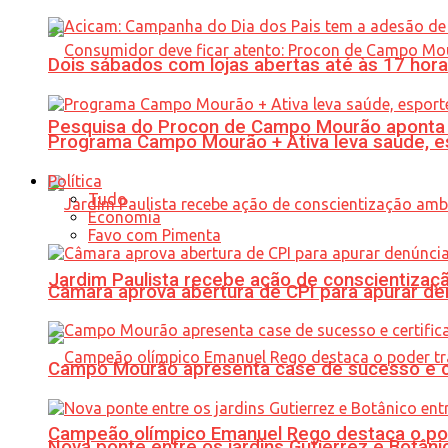
Dois sábados com lojas abertas até às 17 h
Pesquisa do Procon de Campo Mourão aponta 
Programa Campo Mourão + Ativa leva saúde, es
Política
Tudo
Economia
Favo com Pimenta
Jardim Paulista recebe ação de conscientizaç
Câmara aprova abertura de CPI para apurar d
Campo Mourão apresenta case de sucesso e cer
Campeão olímpico Emanuel Rego destaca o pod
Nova ponte entre os jardins Gutierrez e Botâ