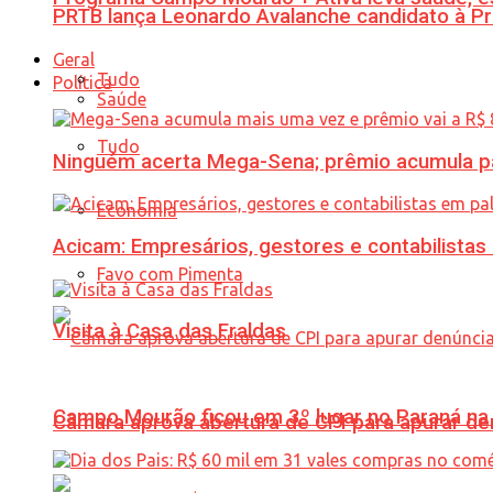
PRTB lança Leonardo Avalanche candidato à Pr
Geral
Tudo
Política
Saúde
Tudo
Ninguém acerta Mega-Sena; prêmio acumula p
Economia
Acicam: Empresários, gestores e contabilistas
Favo com Pimenta
Visita à Casa das Fraldas
Campo Mourão ficou em 3º lugar no Paraná na 
Câmara aprova abertura de CPI para apurar d