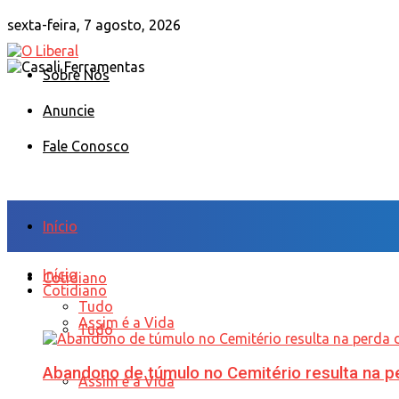
sexta-feira, 7 agosto, 2026
Sobre Nós
Anuncie
Fale Conosco
Início
Início
Cotidiano
Cotidiano
Tudo
Assim é a Vida
Tudo
Abandono de túmulo no Cemitério resulta na
Assim é a Vida