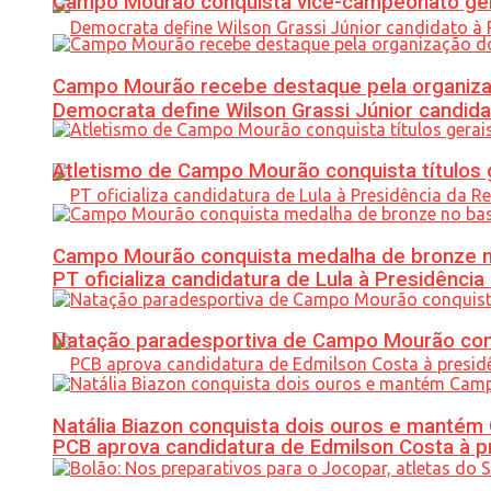
Campo Mourão conquista vice-campeonato gera
Campo Mourão recebe destaque pela organiza
Democrata define Wilson Grassi Júnior candida
Atletismo de Campo Mourão conquista títulos 
Campo Mourão conquista medalha de bronze no
PT oficializa candidatura de Lula à Presidência
Natação paradesportiva de Campo Mourão conq
Natália Biazon conquista dois ouros e mant
PCB aprova candidatura de Edmilson Costa à p