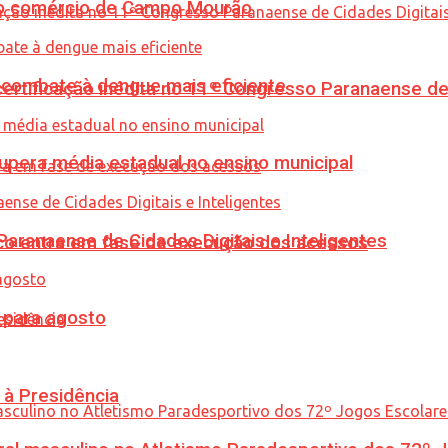
 no comércio de Campo Mourão
combate à dengue mais eficiente
tificação inédita no 11º Congresso Paranaense de C
upera média estadual no ensino municipal
ranaense de Cidades Digitais e Inteligentes
nico entra em fase de execução dos acessos
para agosto
 à Presidência