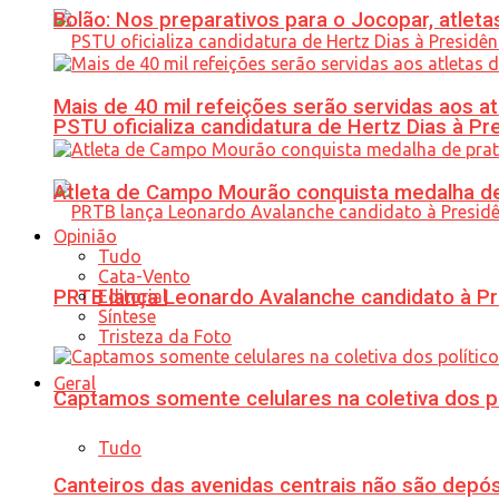
Bolão: Nos preparativos para o Jocopar, atl
Mais de 40 mil refeições serão servidas aos 
PSTU oficializa candidatura de Hertz Dias à Pr
Atleta de Campo Mourão conquista medalha de
Opinião
Tudo
Cata-Vento
PRTB lança Leonardo Avalanche candidato à Pr
Editorial
Síntese
Tristeza da Foto
Geral
Captamos somente celulares na coletiva dos po
Tudo
Canteiros das avenidas centrais não são depósi