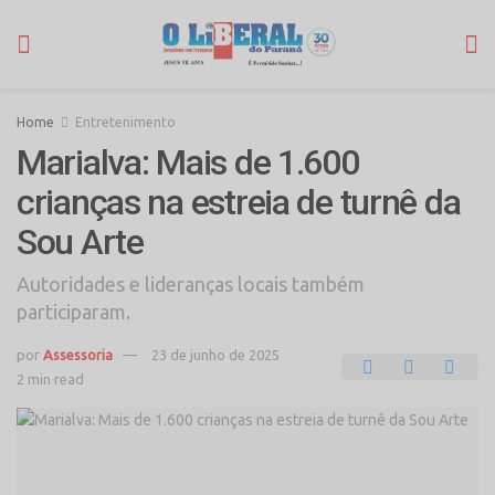
Home
Entretenimento
Marialva: Mais de 1.600
crianças na estreia de turnê da
Sou Arte
Autoridades e lideranças locais também
participaram.
por
Assessoria
23 de junho de 2025
2 min read