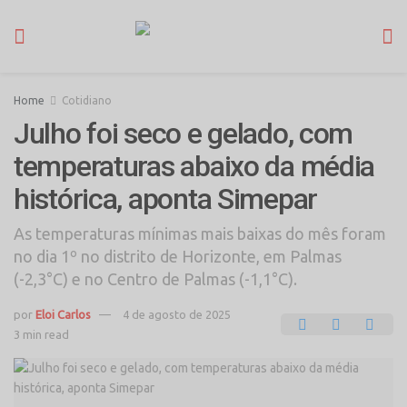
Home
Cotidiano
Julho foi seco e gelado, com
temperaturas abaixo da média
histórica, aponta Simepar
As temperaturas mínimas mais baixas do mês foram
no dia 1º no distrito de Horizonte, em Palmas
(-2,3°C) e no Centro de Palmas (-1,1°C).
por
Eloi Carlos
4 de agosto de 2025
3 min read