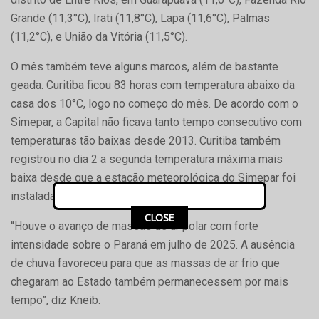
Grande (11,3°C), Irati (11,8°C), Lapa (11,6°C), Palmas
(11,2°C), e União da Vitória (11,5°C).
O mês também teve alguns marcos, além de bastante
geada. Curitiba ficou 83 horas com temperatura abaixo da
casa dos 10°C, logo no começo do mês. De acordo com o
Simepar, a Capital não ficava tanto tempo consecutivo com
temperaturas tão baixas desde 2013. Curitiba também
registrou no dia 2 a segunda temperatura máxima mais
baixa desde que a estação meteorológica do Simepar foi
instalada na cidade, em 1997, com 6,9°C.
CLOSE
“Houve o avanço de massas de ar polar com forte
intensidade sobre o Paraná em julho de 2025. A ausência
de chuva favoreceu para que as massas de ar frio que
chegaram ao Estado também permanecessem por mais
tempo”, diz Kneib.