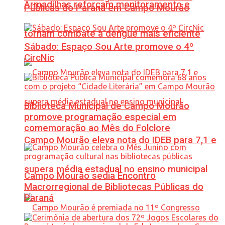
Armadilhas reforçam monitoramento e
Públicas do Paraná em Campo Mourão
tornam combate à dengue mais eficiente
Sábado: Espaço Sou Arte promove o 4º
CircNic
Biblioteca Municipal de Campo Mourão
promove programação especial em
comemoração ao Mês do Folclore
Campo Mourão eleva nota do IDEB para 7,1 e
supera média estadual no ensino municipal
Campo Mourão sedia Encontro
Macrorregional de Bibliotecas Públicas do
Paraná