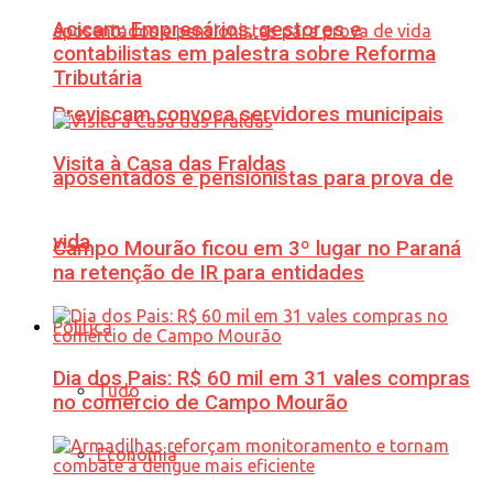
Acicam: Empresários, gestores e
contabilistas em palestra sobre Reforma
Tributária
Previscam convoca servidores municipais
Visita à Casa das Fraldas
aposentados e pensionistas para prova de
vida
Campo Mourão ficou em 3º lugar no Paraná
na retenção de IR para entidades
Política
Dia dos Pais: R$ 60 mil em 31 vales compras
Tudo
no comércio de Campo Mourão
Economia