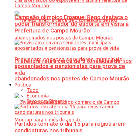
Campeão olímpico Emanuel Rego destaca o
poder transformador do esporte em visita à
Prefeitura de Campo Mourão
Previscam convoca servidores municipais
Prefeitura retira cerca de 5 toneladas de fios
aposentados e pensionistas para prova de
vida
abandonados nos postes de Campo Mourão
Política
Tudo
Economia
Favo com Pimenta
Partidos têm até o dia 15 para registrarem
candidaturas nos tribunais