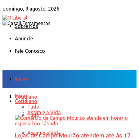
domingo, 9 agosto, 2026
Sobre Nós
Anuncie
Fale Conosco
Início
Início
Cotidiano
Cotidiano
Tudo
Assim é a Vida
Tudo
Assim é a Vida
Lojas de Campo Mourão atendem até às 17