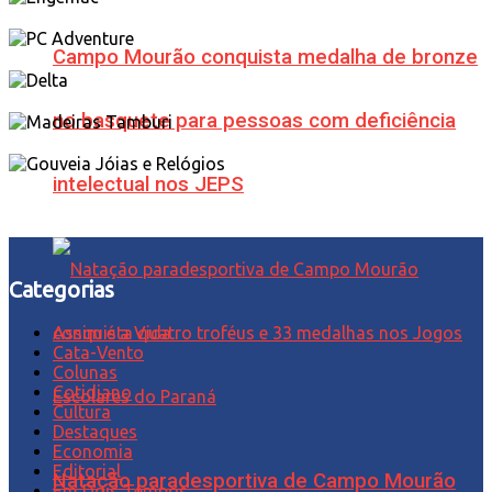
Campo Mourão conquista medalha de bronze
no basquete para pessoas com deficiência
intelectual nos JEPS
Categorias
Assim é a Vida
Cata-Vento
Colunas
Cotidiano
Cultura
Destaques
Economia
Editorial
Natação paradesportiva de Campo Mourão
Em Dois Tempos