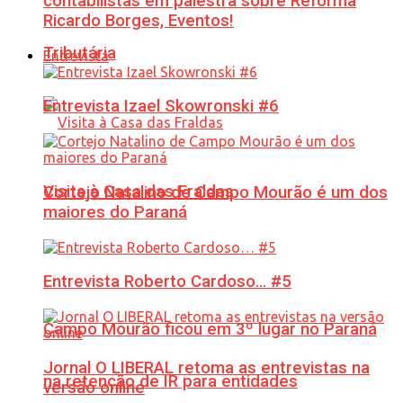
contabilistas em palestra sobre Reforma
Ricardo Borges, Eventos!
Tributária
Entrevista
Entrevista Izael Skowronski #6
Visita à Casa das Fraldas
Cortejo Natalino de Campo Mourão é um dos
maiores do Paraná
Entrevista Roberto Cardoso… #5
Campo Mourão ficou em 3º lugar no Paraná
Jornal O LIBERAL retoma as entrevistas na
na retenção de IR para entidades
versão online