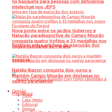
no basquete para pessoas com deficiência
intelectual nos JEPS
Nova ponte entre os jardins Gutierrez e
Natação paradesportiva de Campo Mourão
conquista quatro troféus e 33 medalhas nos
Botânico entra em fase de execução dos
Jogos Escolares do Paraná
acessos
Natália Biazon conquista dois ouros e
mantém Campo Mourão em destaque no
xadrez paranaense
Opinião
Tudo
Cata-Vento
Editorial
Síntese