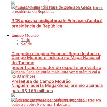
PCB aprova candidatura de Edmilson Costa à
presidência da República
Geral
Tudo
Saúde
Campeão olímpico Emanuel Rego destaca o
Campo Mourão é incluído no Mapa Nacional
do Turismo
poder transformador do esporte em visita à
Prefeitura de Campo Mourão
Ninguém acerta Mega-Sena; prêmio acumula
para R$ 165 milhões