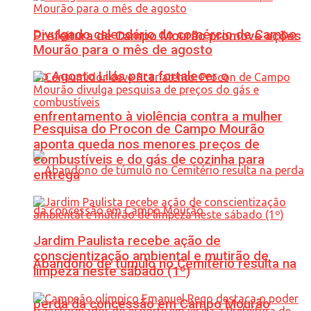
Divulgado calendário do comércio de Campo
Prefeitura de Campo Mourão promove ações
Mourão para o mês de agosto
do Agosto Lilás para fortalecer o
enfrentamento à violência contra a mulher
Pesquisa do Procon de Campo Mourão
aponta queda nos menores preços de
combustíveis e do gás de cozinha para
entrega
Jardim Paulista recebe ação de
conscientização ambiental e mutirão de
Abandono de túmulo no Cemitério resulta na
limpeza neste sábado (1º)
perda da concessão em Campo Mourão