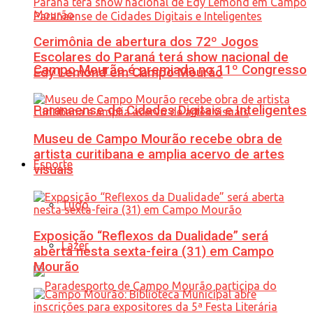
Cerimônia de abertura dos 72º Jogos
Escolares do Paraná terá show nacional de
Campo Mourão é premiada no 11º Congresso
Edy Lemond em Campo Mourão
Paranaense de Cidades Digitais e Inteligentes
Museu de Campo Mourão recebe obra de
artista curitibana e amplia acervo de artes
Esporte
visuais
Tudo
Exposição “Reflexos da Dualidade” será
Lazer
aberta nesta sexta-feira (31) em Campo
Mourão