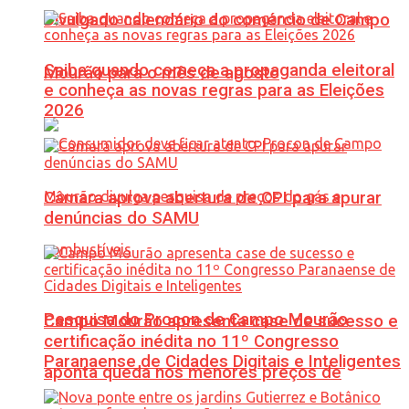
Divulgado calendário do comércio de Campo
Saiba quando começa a propaganda eleitoral
Mourão para o mês de agosto
e conheça as novas regras para as Eleições
2026
Câmara aprova abertura de CPI para apurar
denúncias do SAMU
Pesquisa do Procon de Campo Mourão
Campo Mourão apresenta case de sucesso e
certificação inédita no 11º Congresso
Paranaense de Cidades Digitais e Inteligentes
aponta queda nos menores preços de