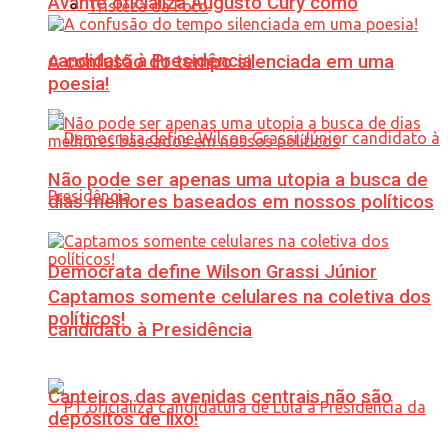
Avante oficializa Augusto Cury como
Tristeza da Foto
candidato à Presidência
A confusão do tempo silenciada em uma
poesia!
Não pode ser apenas uma utopia a busca de
dias melhores baseados em nossos políticos
Democrata define Wilson Grassi Júnior
Captamos somente celulares na coletiva dos
políticos!
candidato à Presidência
Canteiros das avenidas centrais não são
depósitos de lixo!