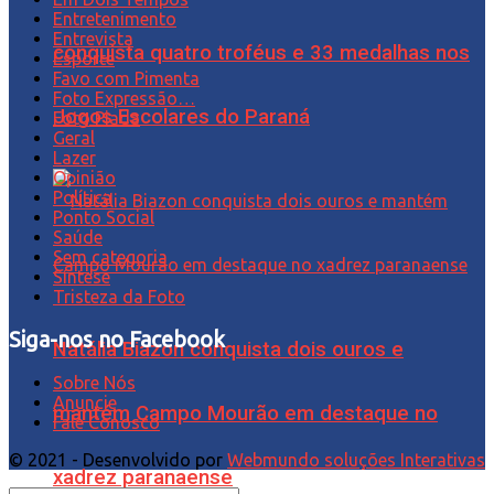
Entretenimento
Entrevista
conquista quatro troféus e 33 medalhas nos
Esporte
Favo com Pimenta
Foto Expressão…
Jogos Escolares do Paraná
Foto Piada
Geral
Lazer
Opinião
Política
Ponto Social
Saúde
Sem categoria
Síntese
Tristeza da Foto
Siga-nos no Facebook
Natália Biazon conquista dois ouros e
Sobre Nós
Anuncie
mantém Campo Mourão em destaque no
Fale Conosco
© 2021 - Desenvolvido por
Webmundo soluções Interativas
xadrez paranaense