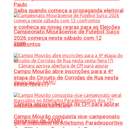
Paulo
Saiba quando começa a propaganda eleitoral
e conheça as novas regras para as Eleições
Campeonato Mourãoense de Futebol Suíço
2026 começa neste sábado com 12
2026
confrontos
Campo Mourão abre inscrições para a 4ª
etapa do Circuito de Corridas de Rua nesta
sexta-feira (7)
Câmara aprova abertura de CPI para apurar
Campo Mourão conquista vice-campeonato
denúncias do SAMU
geral masculino no Atletismo Paradesportivo