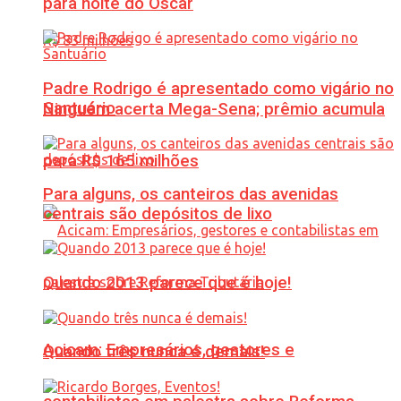
para noite do Oscar
Padre Rodrigo é apresentado como vigário no
Santuário
Ninguém acerta Mega-Sena; prêmio acumula
para R$ 165 milhões
Para alguns, os canteiros das avenidas
centrais são depósitos de lixo
Quando 2013 parece que é hoje!
Acicam: Empresários, gestores e
Quando três nunca é demais!