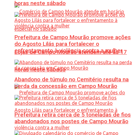
horas neste sábado
Prefeitura de Campo Mourão promove ações
do Agosto Lilás para fortalecer o
enfrentamento à violência contra a mulher
Lojas de Campo Mourão atendem até às 17
horas neste sábado
Abandono de túmulo no Cemitério resulta na
perda da concessão em Campo Mourão
Prefeitura retira cerca de 5 toneladas de fios
abandonados nos postes de Campo Mourão