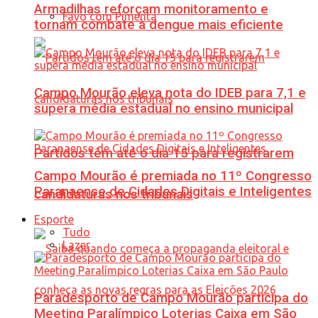
Armadilhas reforçam monitoramento e
Favo com Pimenta
tornam combate à dengue mais eficiente
Campo Mourão eleva nota do IDEB para 7,1 e
supera média estadual no ensino municipal
Partidos têm até o dia 15 para registrarem
Campo Mourão é premiada no 11º Congresso
Paranaense de Cidades Digitais e Inteligentes
candidaturas nos tribunais
Esporte
Tudo
Lazer
Paradesporto de Campo Mourão participa do
Meeting Paralímpico Loterias Caixa em São