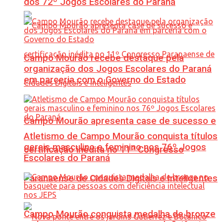
dos 72º Jogos Escolares do Paraná
Campo Mourão recebe destaque pela
organização dos Jogos Escolares do Paraná
em parceria com o Governo do Estado
Campo Mourão apresenta case de sucesso e
Atletismo de Campo Mourão conquista títulos
gerais masculino e feminino nos 76º Jogos
certificação inédita no 11º Congresso
Escolares do Paraná
Paranaense de Cidades Digitais e Inteligentes
Campo Mourão conquista medalha de bronze