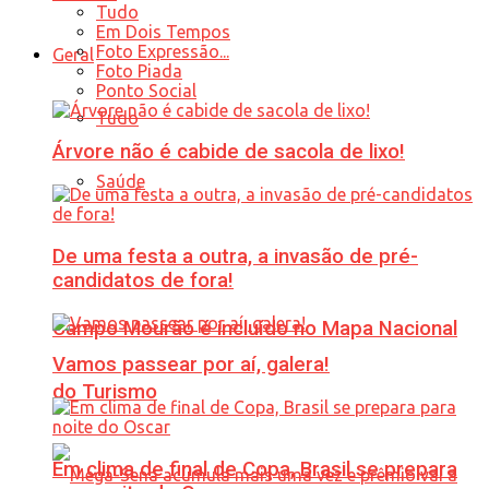
Tudo
Em Dois Tempos
Foto Expressão...
Geral
Foto Piada
Ponto Social
Tudo
Árvore não é cabide de sacola de lixo!
Saúde
De uma festa a outra, a invasão de pré-
candidatos de fora!
Campo Mourão é incluído no Mapa Nacional
Vamos passear por aí, galera!
do Turismo
Em clima de final de Copa, Brasil se prepara