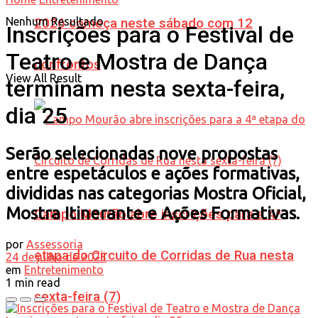
Nenhum Resultado
2026 começa neste sábado com 12
Inscrições para o Festival de
Teatro e Mostra de Dança
confrontos
View All Result
terminam nesta sexta-feira,
dia 25
Serão selecionadas nove propostas
entre espetáculos e ações formativas,
divididas nas categorias Mostra Oficial,
Mostra Itinerante e Ações Formativas.
Campo Mourão abre inscrições para a 4ª
por
Assessoria
etapa do Circuito de Corridas de Rua nesta
24 de julho de 2025
em
Entretenimento
1 min read
sexta-feira (7)