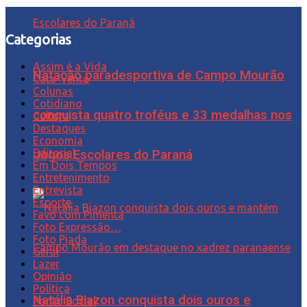
Categorias
Assim é a Vida
Natação paradesportiva de Campo Mourão
Cata-Vento
Colunas
Cotidiano
conquista quatro troféus e 33 medalhas nos
Cultura
Destaques
Economia
Editorial
Jogos Escolares do Paraná
Em Dois Tempos
Entretenimento
Entrevista
Esporte
Favo com Pimenta
Foto Expressão…
Foto Piada
Geral
Lazer
Opinião
Política
Natália Biazon conquista dois ouros e
Ponto Social