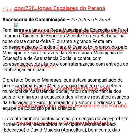
dos 72º Jogos Escolares do Paraná
Compartilhar
Twittar
Compartilhar
Assessoria de Comunicação
–
Prefeitura de Farol
Familiares e alunos da Rede Municipal de Educação de Farol
lotaram o Ginásio de Esportes Vicente Ferreira Barbosa, na
noite desta quinta-feira 7, durante a grande Festa em
comemoração ao Dia dos Pais. O Evento foi promovido pelo
Município de Farol, através das Secretarias Municipais de
Educação e de Assistência Social e contou com
apresentações de alunos e confraternização com entrega de
lembranças aos pais.
O prefeito Oclecio Meneses, que estava acompanhado da
primeira-dama Eliane Meneses, que também é secretária
Campo Mourão recebe destaque pela
municipal de Assistência Social, falou da importância dos
pais e familiares na educação dos filhos e ressaltou avanços
da Educação de Farol, lembrando do amor e dedicação da
organização dos Jogos Escolares do Paraná
equipe da Educação pelas crianças.
O evento também contou com as presenças do vice-prefeito
em parceria com o Governo do Estado
Iranlei Saraiva, secretários municipais Alessander Jack
(Educação) e David Maieski (Agricultura), bem como, das