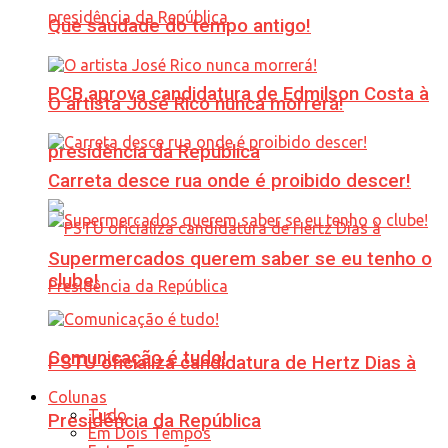
Que saudade do tempo antigo!
PCB aprova candidatura de Edmilson Costa à
O artista José Rico nunca morrerá!
presidência da República
Carreta desce rua onde é proibido descer!
Supermercados querem saber se eu tenho o
clube!
Comunicação é tudo!
PSTU oficializa candidatura de Hertz Dias à
Colunas
Tudo
Presidência da República
Em Dois Tempos