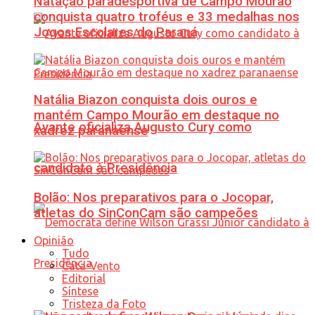
Natação paradesportiva de Campo Mourão
conquista quatro troféus e 33 medalhas nos
Jogos Escolares do Paraná
Natália Biazon conquista dois ouros e
mantém Campo Mourão em destaque no
Avante oficializa Augusto Cury como
xadrez paranaense
candidato à Presidência
Bolão: Nos preparativos para o Jocopar,
atletas do SinConCam são campeões
Opinião
Tudo
Cata-Vento
Editorial
Síntese
Tristeza da Foto