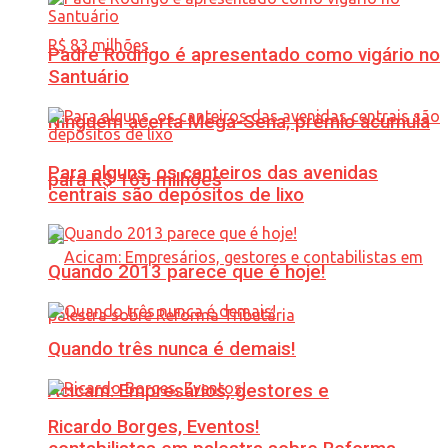
Padre Rodrigo é apresentado como vigário no
Santuário
Ninguém acerta Mega-Sena; prêmio acumula
Para alguns, os canteiros das avenidas
para R$ 165 milhões
centrais são depósitos de lixo
Quando 2013 parece que é hoje!
Quando três nunca é demais!
Acicam: Empresários, gestores e
Ricardo Borges, Eventos!