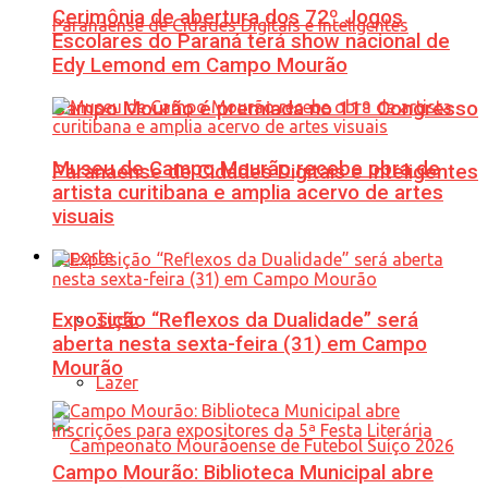
Cerimônia de abertura dos 72º Jogos
Escolares do Paraná terá show nacional de
Edy Lemond em Campo Mourão
Campo Mourão é premiada no 11º Congresso
Museu de Campo Mourão recebe obra de
Paranaense de Cidades Digitais e Inteligentes
artista curitibana e amplia acervo de artes
visuais
Esporte
Exposição “Reflexos da Dualidade” será
Tudo
aberta nesta sexta-feira (31) em Campo
Mourão
Lazer
Campo Mourão: Biblioteca Municipal abre