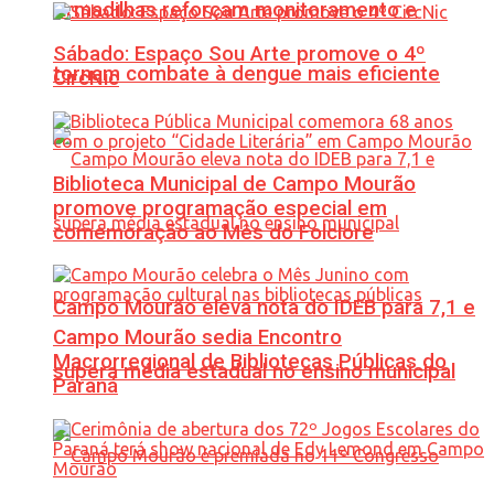
Armadilhas reforçam monitoramento e
Sábado: Espaço Sou Arte promove o 4º
tornam combate à dengue mais eficiente
CircNic
Biblioteca Municipal de Campo Mourão
promove programação especial em
comemoração ao Mês do Folclore
Campo Mourão eleva nota do IDEB para 7,1 e
Campo Mourão sedia Encontro
Macrorregional de Bibliotecas Públicas do
supera média estadual no ensino municipal
Paraná