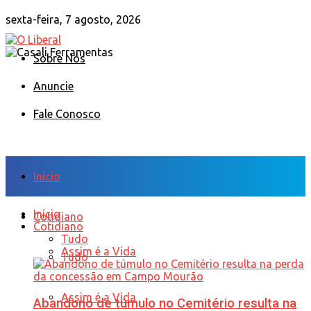
sexta-feira, 7 agosto, 2026
Sobre Nós
Anuncie
Fale Conosco
Início
Início
Cotidiano
Cotidiano
Tudo
Assim é a Vida
Tudo
Assim é a Vida
Abandono de túmulo no Cemitério resulta na