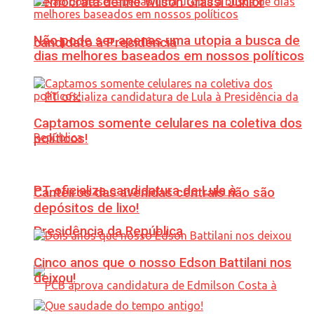
Democrata define Wilson Grassi Júnior
Não pode ser apenas uma utopia a busca de
candidato à Presidência
dias melhores baseados em nossos políticos
Captamos somente celulares na coletiva dos
políticos!
PT oficializa candidatura de Lula à
Canteiros das avenidas centrais não são
depósitos de lixo!
Presidência da República
Cinco anos que o nosso Edson Battilani nos
deixou!