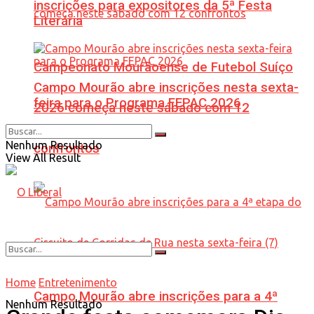
inscrições para expositores da 5ª Festa
Literária
Campeonato Mourãoense de Futebol Suíço
Campo Mourão abre inscrições nesta sexta-
feira para o Programa FEPAC 2026
2026 começa neste sábado com 12
Nenhum Resultado
confrontos
View All Result
Home
Entretenimento
Campo Mourão abre inscrições para a 4ª
Nenhum Resultado