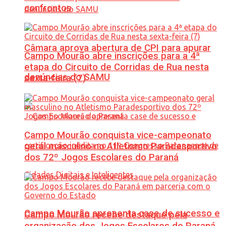
confrontos
Câmara aprova abertura de CPI para apurar
Campo Mourão abre inscrições para a 4ª
etapa do Circuito de Corridas de Rua nesta
denúncias do SAMU
sexta-feira (7)
Campo Mourão conquista vice-campeonato
geral masculino no Atletismo Paradesportivo
dos 72º Jogos Escolares do Paraná
Campo Mourão apresenta case de sucesso e
Campo Mourão recebe destaque pela
organização dos Jogos Escolares do Paraná