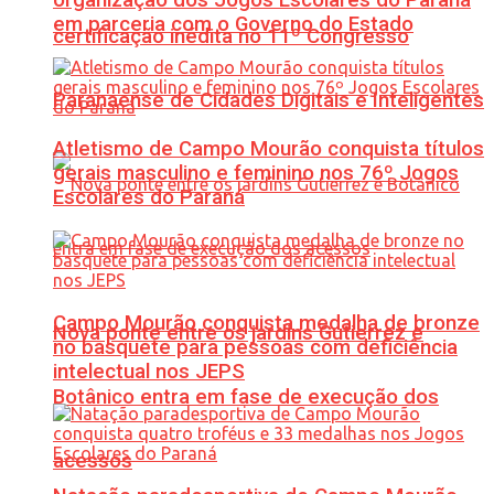
em parceria com o Governo do Estado
certificação inédita no 11º Congresso
Paranaense de Cidades Digitais e Inteligentes
Atletismo de Campo Mourão conquista títulos
gerais masculino e feminino nos 76º Jogos
Escolares do Paraná
Campo Mourão conquista medalha de bronze
Nova ponte entre os jardins Gutierrez e
no basquete para pessoas com deficiência
intelectual nos JEPS
Botânico entra em fase de execução dos
acessos