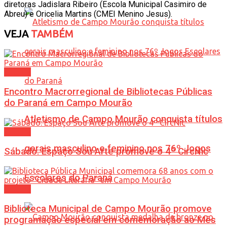
diretoras Jadislara Ribeiro (Escola Municipal Casimiro de
Abreu) e Oricelia Martins (CMEI Menino Jesus).
VEJA
TAMBÉM
Cultura
Encontro Macrorregional de Bibliotecas Públicas
do Paraná em Campo Mourão
Atletismo de Campo Mourão conquista títulos
Cultura
gerais masculino e feminino nos 76º Jogos
Sábado: Espaço Sou Arte promove o 4º CircNic
Escolares do Paraná
Cultura
Biblioteca Municipal de Campo Mourão promove
programação especial em comemoração ao Mês