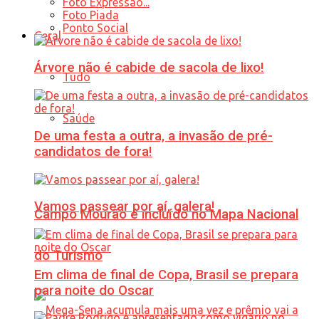
Foto Expressão...
Foto Piada
Ponto Social
Geral
Árvore não é cabide de sacola de lixo!
Tudo
Saúde
De uma festa a outra, a invasão de pré-
candidatos de fora!
Vamos passear por aí, galera!
Campo Mourão é incluído no Mapa Nacional
do Turismo
Em clima de final de Copa, Brasil se prepara
para noite do Oscar