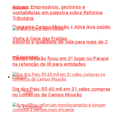
Acicam: Empresários, gestores e
contabilistas em palestra sobre Reforma
Tributária
Programa Campo Mourão + Ativa leva saúde,
Visita à Casa das Fraldas
esporte e qualidade de vida para mais de 2
mil pessoas
Campo Mourão ficou em 3º lugar no Paraná
na retenção de IR para entidades
Política
Dia dos Pais: R$ 60 mil em 31 vales compras
Tudo
no comércio de Campo Mourão
Economia