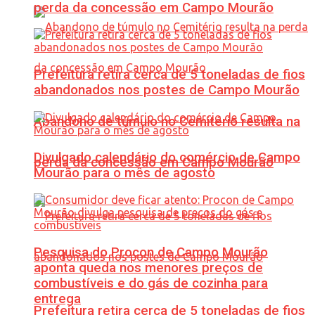
perda da concessão em Campo Mourão
Prefeitura retira cerca de 5 toneladas de fios
abandonados nos postes de Campo Mourão
Abandono de túmulo no Cemitério resulta na
Divulgado calendário do comércio de Campo
perda da concessão em Campo Mourão
Mourão para o mês de agosto
Pesquisa do Procon de Campo Mourão
aponta queda nos menores preços de
combustíveis e do gás de cozinha para
entrega
Prefeitura retira cerca de 5 toneladas de fios