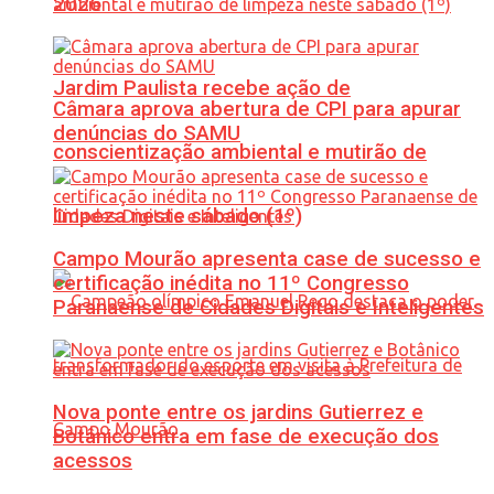
2026
Jardim Paulista recebe ação de
Câmara aprova abertura de CPI para apurar
denúncias do SAMU
conscientização ambiental e mutirão de
limpeza neste sábado (1º)
Campo Mourão apresenta case de sucesso e
certificação inédita no 11º Congresso
Paranaense de Cidades Digitais e Inteligentes
Nova ponte entre os jardins Gutierrez e
Botânico entra em fase de execução dos
acessos