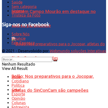
Saúde
Sem categoria
Síntese
mantém Campo Mourão em destaque no
Tristeza da Foto
Siga-nos no Facebook
xadrez paranaense
Sobre Nós
Anuncie
Fale Conosco
© 2021 - Desenvolvido por
Webmundo soluções Interativas
Nenhum Resultado
View All Result
Bolão: Nos preparativos para o Jocopar,
Início
Cotidiano
Política
Geral
atletas do SinConCam são campeões
Esporte
Opinião
Colunas
Entrevista