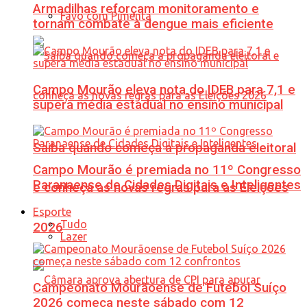
Armadilhas reforçam monitoramento e
Favo com Pimenta
tornam combate à dengue mais eficiente
Campo Mourão eleva nota do IDEB para 7,1 e
supera média estadual no ensino municipal
Saiba quando começa a propaganda eleitoral
Campo Mourão é premiada no 11º Congresso
Paranaense de Cidades Digitais e Inteligentes
e conheça as novas regras para as Eleições
Esporte
Tudo
2026
Lazer
Campeonato Mourãoense de Futebol Suíço
2026 começa neste sábado com 12