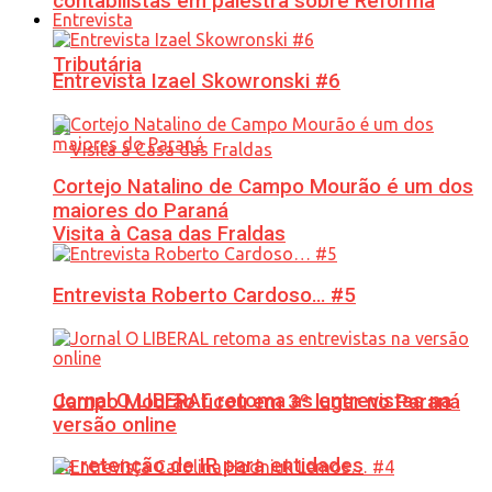
contabilistas em palestra sobre Reforma
Entrevista
Tributária
Entrevista Izael Skowronski #6
Cortejo Natalino de Campo Mourão é um dos
maiores do Paraná
Visita à Casa das Fraldas
Entrevista Roberto Cardoso… #5
Jornal O LIBERAL retoma as entrevistas na
Campo Mourão ficou em 3º lugar no Paraná
versão online
na retenção de IR para entidades