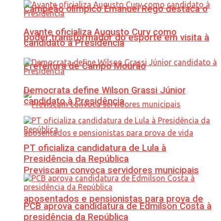
Campeão olímpico Emanuel Rego destaca o
Avante oficializa Augusto Cury como
poder transformador do esporte em visita à
candidato à Presidência
Prefeitura de Campo Mourão
Democrata define Wilson Grassi Júnior
candidato à Presidência
PT oficializa candidatura de Lula à
Presidência da República
Previscam convoca servidores municipais
aposentados e pensionistas para prova de
PCB aprova candidatura de Edmilson Costa à
presidência da República