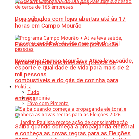
Dois sábados com lojas abertas até às 17
horas em Campo Mourão
Pesquisa do Procon de Campo Mourão
Programa Campo Mourão + Ativa leva saúde,
aponta queda nos menores preços de
esporte e qualidade de vida para mais de 2
mil pessoas
combustíveis e do gás de cozinha para
Política
Tudo
Economia
entrega
Favo com Pimenta
Saiba quando começa a propaganda eleitoral
e conheça as novas regras para as Eleições