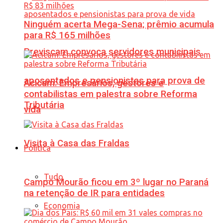
Ninguém acerta Mega-Sena; prêmio acumula
para R$ 165 milhões
Previscam convoca servidores municipais
aposentados e pensionistas para prova de
Acicam: Empresários, gestores e
contabilistas em palestra sobre Reforma
Tributária
vida
Visita à Casa das Fraldas
Política
Tudo
Campo Mourão ficou em 3º lugar no Paraná
na retenção de IR para entidades
Economia