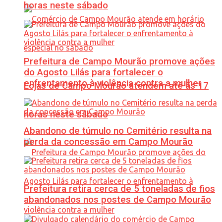
horas neste sábado
Prefeitura de Campo Mourão promove ações
do Agosto Lilás para fortalecer o
enfrentamento à violência contra a mulher
Lojas de Campo Mourão atendem até às 17
horas neste sábado
Abandono de túmulo no Cemitério resulta na
perda da concessão em Campo Mourão
Prefeitura retira cerca de 5 toneladas de fios
abandonados nos postes de Campo Mourão