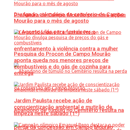
Divulgado calendário do comércio de Campo
Prefeitura de Campo Mourão promove ações
Mourão para o mês de agosto
do Agosto Lilás para fortalecer o
enfrentamento à violência contra a mulher
Pesquisa do Procon de Campo Mourão
aponta queda nos menores preços de
combustíveis e do gás de cozinha para
entrega
Jardim Paulista recebe ação de
conscientização ambiental e mutirão de
Abandono de túmulo no Cemitério resulta na
limpeza neste sábado (1º)
perda da concessão em Campo Mourão