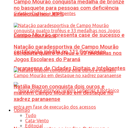
Campo Mourão conquista medalha de bronze
no basquete para pessoas com deficiência
intelectual nos JEPS
Campo Mourão apresenta case de sucesso e
Natação paradesportiva de Campo Mourão
certificação inédita no 11º Congresso
conquista quatro troféus e 33 medalhas nos
Jogos Escolares do Paraná
Paranaense de Cidades Digitais e Inteligentes
Natália Biazon conquista dois ouros e
mantém Campo Mourão em destaque no
xadrez paranaense
Opinião
Tudo
Cata-Vento
Editorial