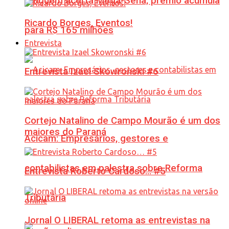
Ninguém acerta Mega-Sena; prêmio acumula
Ricardo Borges, Eventos!
para R$ 165 milhões
Entrevista
Entrevista Izael Skowronski #6
Cortejo Natalino de Campo Mourão é um dos
maiores do Paraná
Acicam: Empresários, gestores e
contabilistas em palestra sobre Reforma
Entrevista Roberto Cardoso… #5
Tributária
Jornal O LIBERAL retoma as entrevistas na