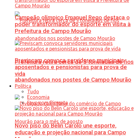
Campeão olímpico Emanuel Rego destaca o
poder transformador do esporte em visita à
Prefeitura de Campo Mourão
Previscam convoca servidores municipais
Prefeitura retira cerca de 5 toneladas de fios
aposentados e pensionistas para prova de
vida
abandonados nos postes de Campo Mourão
Política
Tudo
Economia
Favo com Pimenta
Novo piso do Belin Carolo une esporte,
educação e projeção nacional para Campo