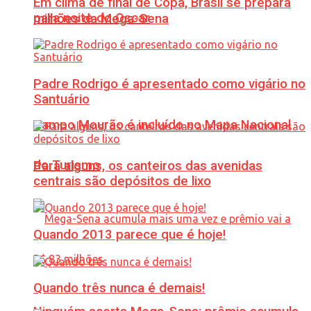
Em clima de final de Copa, Brasil se prepara
para noite do Oscar
milhões da Mega-Sena
Padre Rodrigo é apresentado como vigário no
Santuário
Campo Mourão é incluído no Mapa Nacional
do Turismo
Para alguns, os canteiros das avenidas
centrais são depósitos de lixo
Quando 2013 parece que é hoje!
Quando três nunca é demais!