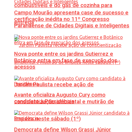
combustíveis e do gás de cozinha para
Campo Mourão apresenta case de sucesso e
certificação inédita no 11º Congresso
entrega
Paranaense de Cidades Digitais e Inteligentes
Nova ponte entre os jardins Gutierrez e
Botânico entra em fase de execução dos
acessos
Jardim Paulista recebe ação de
Avante oficializa Augusto Cury como
candidato à Presidência
conscientização ambiental e mutirão de
limpeza neste sábado (1º)
Democrata define Wilson Grassi Júnior