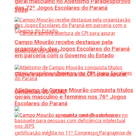
geral masculino no Atletismo Paradesportivo
dos 72º Jogos Escolares do Paraná
2026
Campo Mourão recebe destaque pela
organização dos Jogos Escolares do Paraná
em parceria com o Governo do Estado
Câmara aprova abertura de CPI para apurar
Atletismo de Campo Mourão conquista títulos
denúncias do SAMU
gerais masculino e feminino nos 76º Jogos
Escolares do Paraná