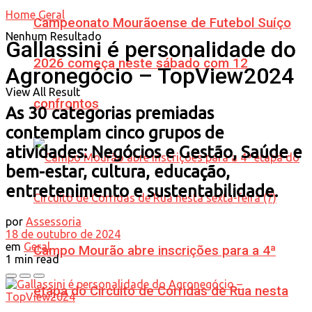
Home
Geral
Campeonato Mourãoense de Futebol Suíço
Nenhum Resultado
Gallassini é personalidade do
2026 começa neste sábado com 12
Agronegócio – TopView2024
View All Result
confrontos
As 30 categorias premiadas
contemplam cinco grupos de
atividades: Negócios e Gestão, Saúde e
bem-estar, cultura, educação,
entretenimento e sustentabilidade.
por
Assessoria
18 de outubro de 2024
em
Geral
Campo Mourão abre inscrições para a 4ª
1 min read
etapa do Circuito de Corridas de Rua nesta