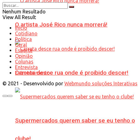
Nenhum Resultado
View All Result
O artista José Rico nunca morrerá!
Início
Cotidiano
Política
Geral
Esporte
Opinião
Colunas
Entrevista
Carreta desce rua onde é proibido descer!
Entretenimento
© 2021 - Desenvolvido por
Webmundo soluções Interativas
Supermercados querem saber se eu tenho o
clube!