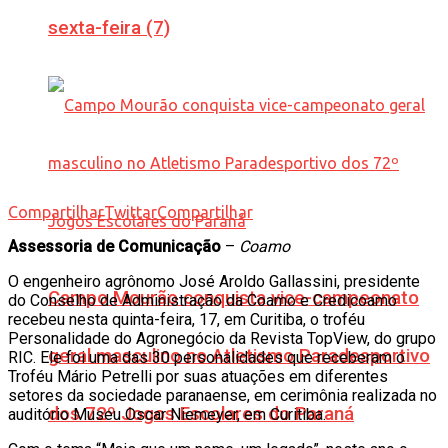
sexta-feira (7)
Compartilhar
Twittar
Compartilhar
Assessoria de Comunicação
–
Coamo
O engenheiro agrônomo José Aroldo Gallassini, presidente
Campo Mourão conquista vice-campeonato
do Conselho de Administração da Coamo e Credicoamo
recebeu nesta quinta-feira, 17, em Curitiba, o troféu
Personalidade do Agronegócio da Revista TopView, do grupo
geral masculino no Atletismo Paradesportivo
RIC. Ele foi uma das 30 personalidades que receberam o
Troféu Mário Petrelli por suas atuações em diferentes
setores da sociedade paranaense, em cerimônia realizada no
dos 72º Jogos Escolares do Paraná
auditório Museu Oscar Niemeyer, em Curitiba.