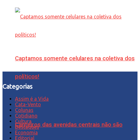
Captamos somente celulares na coletiva dos
políticos!
Categorias
Assim é a Vida
Cata-Vento
Colunas
Cotidiano
Cultura
Canteiros das avenidas centrais não são
Destaques
Economia
Editorial