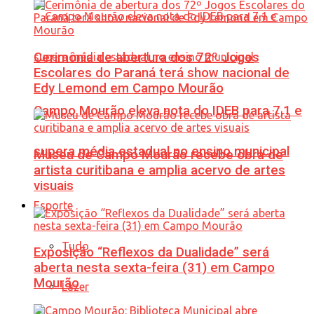
Cerimônia de abertura dos 72º Jogos
Escolares do Paraná terá show nacional de
Edy Lemond em Campo Mourão
Campo Mourão eleva nota do IDEB para 7,1 e
supera média estadual no ensino municipal
Museu de Campo Mourão recebe obra de
artista curitibana e amplia acervo de artes
visuais
Esporte
Tudo
Exposição “Reflexos da Dualidade” será
aberta nesta sexta-feira (31) em Campo
Mourão
Lazer