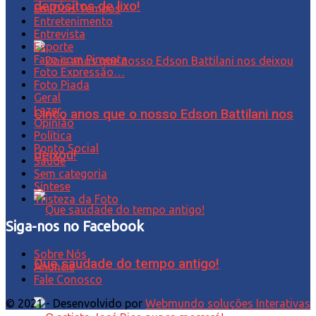
depósitos de lixo!
Em Dois Tempos
Entretenimento
Entrevista
Esporte
Favo com Pimenta
Foto Expressão…
Foto Piada
Geral
Lazer
Cinco anos que o nosso Edson Battilani nos
Opinião
Política
Ponto Social
deixou!
Saúde
Sem categoria
Síntese
Tristeza da Foto
Siga-nos no Facebook
Sobre Nós
Que saudade do tempo antigo!
Anuncie
Fale Conosco
© 2021 - Desenvolvido por
Webmundo soluções Interativas