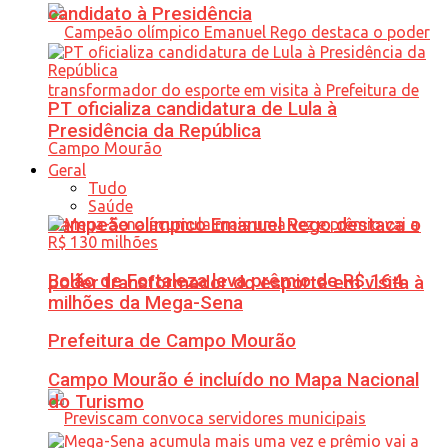
candidato à Presidência
PT oficializa candidatura de Lula à
Presidência da República
Geral
Tudo
Saúde
Campeão olímpico Emanuel Rego destaca o
Bolão de Fortaleza leva prêmio de R$ 164
poder transformador do esporte em visita à
milhões da Mega-Sena
Prefeitura de Campo Mourão
Campo Mourão é incluído no Mapa Nacional
do Turismo