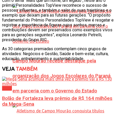
Com o tema “Mais que um nome, um legado”, neste ano o
prêmio Personalidades TopView reconhece o sucesso de
pessoas influentes, e também o valor de suas trajetórias e o
exemplo que deixam para as futuras gerações. “O propósito
fundamental do Prêmio Personalidades TopView é resgatar e
registrar a importância de figuras cujos sonhos, marcas e
contribuições devem ser preservados como exemplos vivos
para as gerações seguintes”, explica Leonardo Petrelli,
presidente do Grupo RIC.
As 30 categorias premiadas contemplam cinco grupos de
atividades: Negócios e Gestão, Saúde e bem-estar, cultura,
educação, entretenimento e sustentabilidade.
Campo Mourão recebe destaque pela
VEJA
TAMBÉM
organização dos Jogos Escolares do Paraná
Geral
em parceria com o Governo do Estado
Bolão de Fortaleza leva prêmio de R$ 164 milhões
da Mega-Sena