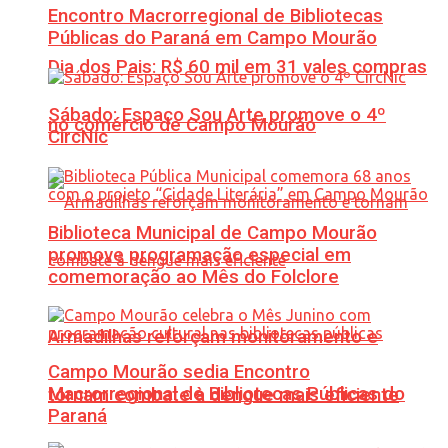
Encontro Macrorregional de Bibliotecas
Públicas do Paraná em Campo Mourão
Dia dos Pais: R$ 60 mil em 31 vales compras
Sábado: Espaço Sou Arte promove o 4º
no comércio de Campo Mourão
CircNic
Biblioteca Municipal de Campo Mourão
promove programação especial em
comemoração ao Mês do Folclore
Armadilhas reforçam monitoramento e
Campo Mourão sedia Encontro
Macrorregional de Bibliotecas Públicas do
tornam combate à dengue mais eficiente
Paraná