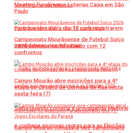
Meeting Paralímpico Loterias Caixa em São
Paulo
Partidos têm até o dia 15 para registrarem
Campeonato Mourãoense de Futebol Suíço
candidaturas nos tribunais
2026 começa neste sábado com 12
confrontos
Campo Mourão abre inscrições para a 4ª
etapa do Circuito de Corridas de Rua nesta
sexta-feira (7)
Saiba quando começa a propaganda eleitoral
e conheça as novas regras para as Eleições
Campo Mourão conquista vice-campeonato