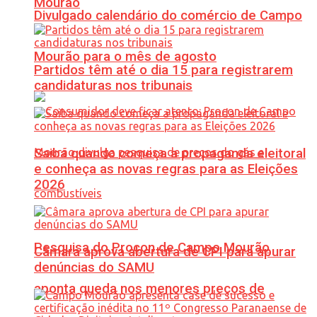
Mourão
Divulgado calendário do comércio de Campo
Mourão para o mês de agosto
Partidos têm até o dia 15 para registrarem
candidaturas nos tribunais
Saiba quando começa a propaganda eleitoral
e conheça as novas regras para as Eleições
2026
Pesquisa do Procon de Campo Mourão
Câmara aprova abertura de CPI para apurar
denúncias do SAMU
aponta queda nos menores preços de