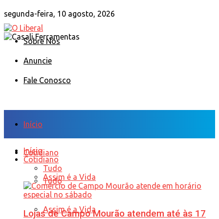
segunda-feira, 10 agosto, 2026
Sobre Nós
Anuncie
Fale Conosco
Início
Início
Cotidiano
Cotidiano
Tudo
Assim é a Vida
Tudo
Assim é a Vida
Lojas de Campo Mourão atendem até às 17