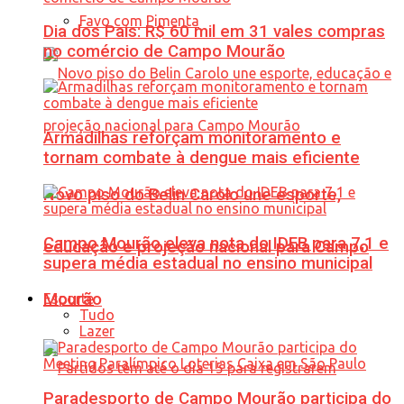
Favo com Pimenta
Dia dos Pais: R$ 60 mil em 31 vales compras
no comércio de Campo Mourão
Armadilhas reforçam monitoramento e
tornam combate à dengue mais eficiente
Novo piso do Belin Carolo une esporte,
Campo Mourão eleva nota do IDEB para 7,1 e
educação e projeção nacional para Campo
supera média estadual no ensino municipal
Mourão
Esporte
Tudo
Lazer
Paradesporto de Campo Mourão participa do