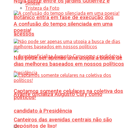
Nova ponte entre os jardins Gutierrez e
Síntese
Tristeza da Foto
Botânico entra em fase de execução dos
A confusão do tempo silenciada em uma
poesia!
acessos
Não pode ser apenas uma utopia a busca de
dias melhores baseados em nossos políticos
Captamos somente celulares na coletiva dos
Avante oficializa Augusto Cury como
políticos!
candidato à Presidência
Canteiros das avenidas centrais não são
depósitos de lixo!