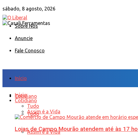
sábado, 8 agosto, 2026
Sobre Nós
Anuncie
Fale Conosco
Início
Início
Cotidiano
Cotidiano
Tudo
Assim é a Vida
Tudo
Lojas de Campo Mourão atendem até às 17 ho
Assim é a Vida