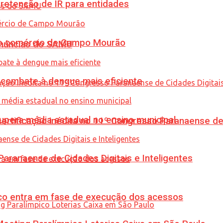
retenção de IR para entidades
 no comércio de Campo Mourão
enúncias do SAMU
combate à dengue mais eficiente
upera média estadual no ensino municipal
tificação inédita no 11º Congresso Paranaense de C
ranaense de Cidades Digitais e Inteligentes
nico entra em fase de execução dos acessos