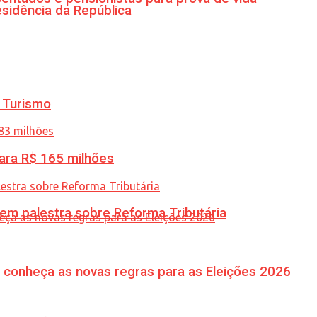
esidência da República
 Turismo
ara R$ 165 milhões
 em palestra sobre Reforma Tributária
 conheça as novas regras para as Eleições 2026