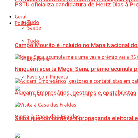
PSTU oficializa candidatura de Hertz Dias à Pr
Geral
Tudo
Política
Saúde
Tudo
Campo Mourão é incluído no Mapa Nacional do
Economia
Ninguém acerta Mega-Sena; prêmio acumula p
Favo com Pimenta
Acicam: Empresários, gestores e contabilistas
Visita à Casa das Fraldas
Saiba quando começa a propaganda eleitoral e