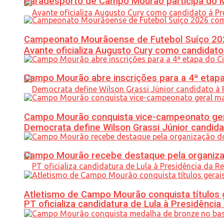
Paradesporto de Campo Mourão participa do M
Campeonato Mourãoense de Futebol Suíço 20
Avante oficializa Augusto Cury como candidato
Campo Mourão abre inscrições para a 4ª etapa 
Campo Mourão conquista vice-campeonato gera
Democrata define Wilson Grassi Júnior candida
Campo Mourão recebe destaque pela organiza
Atletismo de Campo Mourão conquista títulos 
PT oficializa candidatura de Lula à Presidência