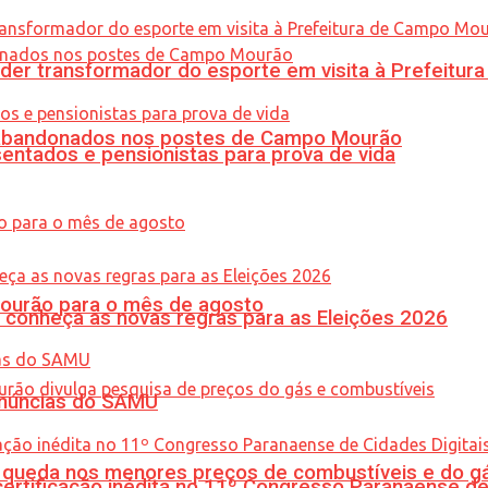
er transformador do esporte em visita à Prefeitu
os abandonados nos postes de Campo Mourão
entados e pensionistas para prova de vida
Mourão para o mês de agosto
 conheça as novas regras para as Eleições 2026
enúncias do SAMU
queda nos menores preços de combustíveis e do gá
tificação inédita no 11º Congresso Paranaense de C