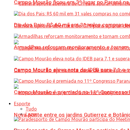
Campo Mourão ficou em 3º lugar no Paraná na 
Dia dos Pais: R$ 60 mil em 31 vales compras
Câmara aprova abertura de CPI para apurar d
Armadilhas reforçam monitoramento e tornam 
Campo Mourão eleva nota do IDEB para 7,1 e s
Campo Mourão apresenta case de sucesso e cer
Campo Mourão é premiada no 11º Congresso Pa
Esporte
Tudo
Lazer
Nova ponte entre os jardins Gutierrez e Botâ