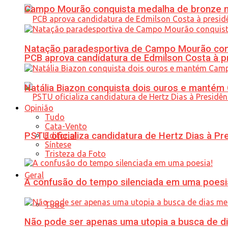
Campo Mourão conquista medalha de bronze no
Natação paradesportiva de Campo Mourão conq
PCB aprova candidatura de Edmilson Costa à p
Natália Biazon conquista dois ouros e mant
Opinião
Tudo
Cata-Vento
PSTU oficializa candidatura de Hertz Dias à Pr
Editorial
Síntese
Tristeza da Foto
Geral
A confusão do tempo silenciada em uma poesi
Tudo
Não pode ser apenas uma utopia a busca de d