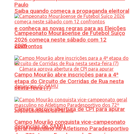
Paulo
Saiba quando começa a propaganda eleitoral
e conheça as novas regras para as Eleições
Campeonato Mourãoense de Futebol Suíço
2026 começa neste sábado com 12
2026
confrontos
Campo Mourão abre inscrições para a 4ª
etapa do Circuito de Corridas de Rua nesta
sexta-feira (7)
Câmara aprova abertura de CPI para apurar
Campo Mourão conquista vice-campeonato
denúncias do SAMU
geral masculino no Atletismo Paradesportivo