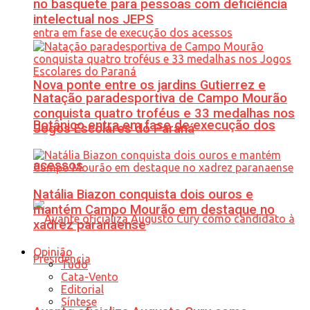
no basquete para pessoas com deficiência
intelectual nos JEPS
Nova ponte entre os jardins Gutierrez e
Natação paradesportiva de Campo Mourão
conquista quatro troféus e 33 medalhas nos
Botânico entra em fase de execução dos
Jogos Escolares do Paraná
acessos
Natália Biazon conquista dois ouros e
mantém Campo Mourão em destaque no
xadrez paranaense
Opinião
Tudo
Cata-Vento
Editorial
Síntese