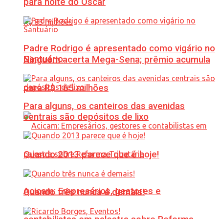
para noite do Oscar
Padre Rodrigo é apresentado como vigário no
Santuário
Ninguém acerta Mega-Sena; prêmio acumula
para R$ 165 milhões
Para alguns, os canteiros das avenidas
centrais são depósitos de lixo
Quando 2013 parece que é hoje!
Acicam: Empresários, gestores e
Quando três nunca é demais!