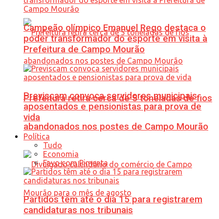
Campeão olímpico Emanuel Rego destaca o
poder transformador do esporte em visita à
Prefeitura de Campo Mourão
Previscam convoca servidores municipais
Prefeitura retira cerca de 5 toneladas de fios
aposentados e pensionistas para prova de
vida
abandonados nos postes de Campo Mourão
Política
Tudo
Economia
Favo com Pimenta
Partidos têm até o dia 15 para registrarem
candidaturas nos tribunais