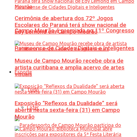
Cerimônia de abertura dos 72º Jogos
Escolares do Paraná terá show nacional de
Campo Mourão é premiada no 11º Congresso
Edy Lemond em Campo Mourão
Paranaense de Cidades Digitais e Inteligentes
Museu de Campo Mourão recebe obra de
artista curitibana e amplia acervo de artes
Esporte
visuais
Tudo
Exposição “Reflexos da Dualidade” será
Lazer
aberta nesta sexta-feira (31) em Campo
Mourão