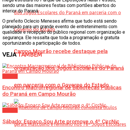
sendo uma das maiores festas com portões abertos do
interior do Paraná.
O prefeito Oclecio Meneses afirma que tudo está sendo
planejado para um grande evento de entretenimento com
qualidade e recepção do público regional com organização e
segurança. Ele ressalta que toda a programação é gratuita
oportunizando a participação de todos.
Campo Mourão recebe destaque pela
VEJA
TAMBÉM
organização dos Jogos Escolares do Paraná
Cultura
em parceria com o Governo do Estado
Encontro Macrorregional de Bibliotecas Públicas
do Paraná em Campo Mourão
Cultura
Sábado: Espaço Sou Arte promove o 4º CircNic