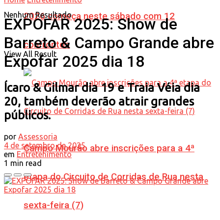
Nenhum Resultado
2026 começa neste sábado com 12
EXPOFAR 2025: Show de
Barreto & Campo Grande abre
confrontos
View All Result
Expofar 2025 dia 18
Ícaro & Gilmar dia 19 e Traia Véia dia
20, também deverão atrair grandes
públicos.
por
Assessoria
4 de setembro de 2025
Campo Mourão abre inscrições para a 4ª
em
Entretenimento
1 min read
etapa do Circuito de Corridas de Rua nesta
sexta-feira (7)