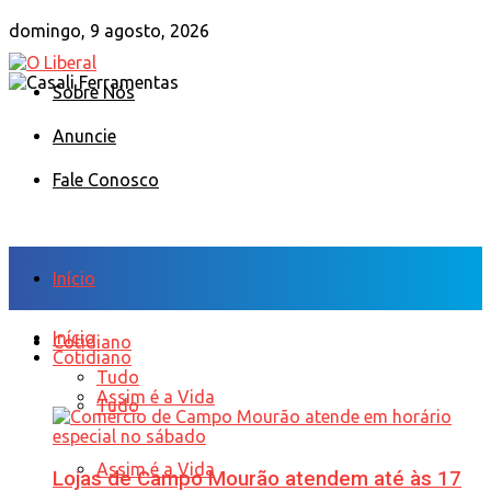
domingo, 9 agosto, 2026
Sobre Nós
Anuncie
Fale Conosco
Início
Início
Cotidiano
Cotidiano
Tudo
Assim é a Vida
Tudo
Assim é a Vida
Lojas de Campo Mourão atendem até às 17