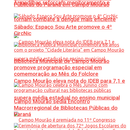
Armadilhas reforçam monitoramento e
Públicas do Paraná em Campo Mourão
tornam combate à dengue mais eficiente
Sábado: Espaço Sou Arte promove o 4º
CircNic
Biblioteca Municipal de Campo Mourão
promove programação especial em
comemoração ao Mês do Folclore
Campo Mourão eleva nota do IDEB para 7,1 e
supera média estadual no ensino municipal
Campo Mourão sedia Encontro
Macrorregional de Bibliotecas Públicas do
Paraná