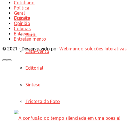
Cotidiano
Política
Geral
Opinião
Esporte
Opinião
Colunas
Entrevista
Tudo
Entretenimento
© 2021 - Desenvolvido por
Webmundo soluções Interativas
Cata-Vento
Editorial
Síntese
Tristeza da Foto