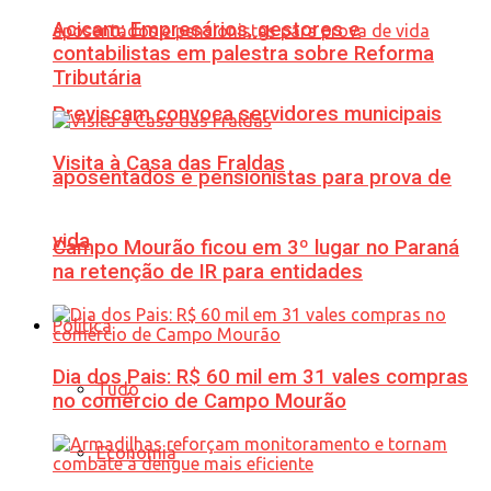
Acicam: Empresários, gestores e
contabilistas em palestra sobre Reforma
Tributária
Previscam convoca servidores municipais
Visita à Casa das Fraldas
aposentados e pensionistas para prova de
vida
Campo Mourão ficou em 3º lugar no Paraná
na retenção de IR para entidades
Política
Dia dos Pais: R$ 60 mil em 31 vales compras
Tudo
no comércio de Campo Mourão
Economia