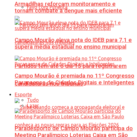
Armadilhas reforçam monitoramento e
Favo com Pimenta
tornam combate à dengue mais eficiente
Campo Mourão eleva nota do IDEB para 7,1 e
supera média estadual no ensino municipal
Partidos têm até o dia 15 para registrarem
Campo Mourão é premiada no 11º Congresso
Paranaense de Cidades Digitais e Inteligentes
candidaturas nos tribunais
Esporte
Tudo
Lazer
Paradesporto de Campo Mourão participa do
Meeting Paralímpico Loterias Caixa em São