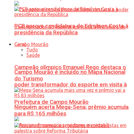
PCB aprova candidatura de Edmilson Costa à
presidência da República
Geral
Tudo
Saúde
Campeão olímpico Emanuel Rego destaca o
Campo Mourão é incluído no Mapa Nacional
do Turismo
poder transformador do esporte em visita à
Prefeitura de Campo Mourão
Ninguém acerta Mega-Sena; prêmio acumula
para R$ 165 milhões