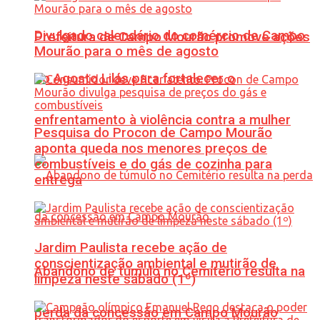
Divulgado calendário do comércio de Campo
Prefeitura de Campo Mourão promove ações
Mourão para o mês de agosto
do Agosto Lilás para fortalecer o
enfrentamento à violência contra a mulher
Pesquisa do Procon de Campo Mourão
aponta queda nos menores preços de
combustíveis e do gás de cozinha para
entrega
Jardim Paulista recebe ação de
conscientização ambiental e mutirão de
Abandono de túmulo no Cemitério resulta na
limpeza neste sábado (1º)
perda da concessão em Campo Mourão