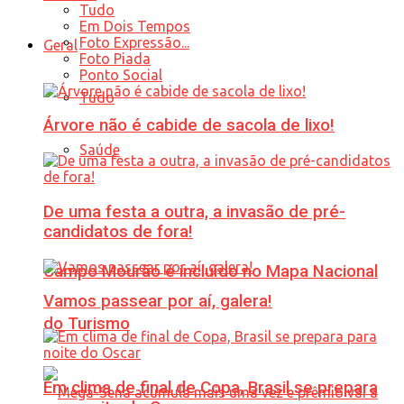
Tudo
Em Dois Tempos
Foto Expressão...
Geral
Foto Piada
Ponto Social
Tudo
Árvore não é cabide de sacola de lixo!
Saúde
De uma festa a outra, a invasão de pré-
candidatos de fora!
Campo Mourão é incluído no Mapa Nacional
Vamos passear por aí, galera!
do Turismo
Em clima de final de Copa, Brasil se prepara