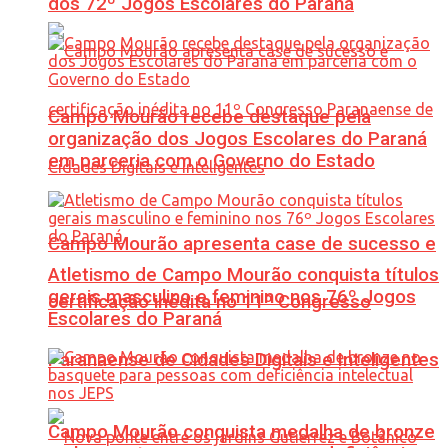
dos 72º Jogos Escolares do Paraná
Campo Mourão recebe destaque pela
organização dos Jogos Escolares do Paraná
em parceria com o Governo do Estado
Campo Mourão apresenta case de sucesso e
Atletismo de Campo Mourão conquista títulos
gerais masculino e feminino nos 76º Jogos
certificação inédita no 11º Congresso
Escolares do Paraná
Paranaense de Cidades Digitais e Inteligentes
Campo Mourão conquista medalha de bronze