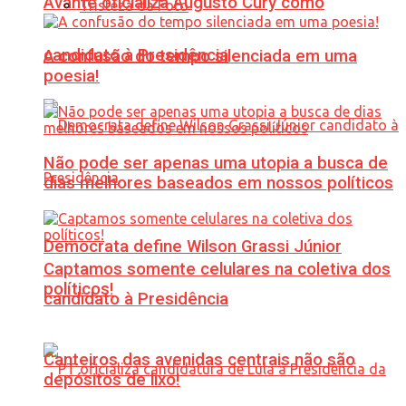
Avante oficializa Augusto Cury como
Tristeza da Foto
candidato à Presidência
A confusão do tempo silenciada em uma
poesia!
Não pode ser apenas uma utopia a busca de
dias melhores baseados em nossos políticos
Democrata define Wilson Grassi Júnior
Captamos somente celulares na coletiva dos
políticos!
candidato à Presidência
Canteiros das avenidas centrais não são
depósitos de lixo!