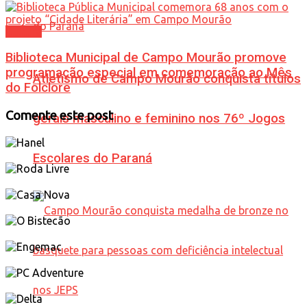
Cultura
Biblioteca Municipal de Campo Mourão promove
programação especial em comemoração ao Mês
Atletismo de Campo Mourão conquista títulos
do Folclore
Comente este post
gerais masculino e feminino nos 76º Jogos
Escolares do Paraná