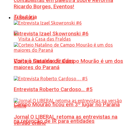
contabilistas em palestra sobre Reforma
Ricardo Borges, Eventos!
Tributária
Entrevista
Entrevista Izael Skowronski #6
Visita à Casa das Fraldas
Cortejo Natalino de Campo Mourão é um dos
maiores do Paraná
Entrevista Roberto Cardoso… #5
Campo Mourão ficou em 3º lugar no Paraná
Jornal O LIBERAL retoma as entrevistas na
na retenção de IR para entidades
versão online