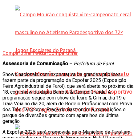
Compartilhar
Twittar
Compartilhar
Assessoria de Comunicação
–
Prefeitura de Farol
Campo Mourão conquista vice-campeonato
Shows nacionais com expectativa de grandes públicos
fazem parte da programação da Expofar 2025 (Exposição
Feira Agroindustrial de Farol), que será aberta no próximo dia
geral masculino no Atletismo Paradesportivo
18, com show da dupla Barroto & Campo Grande. A
programação segue com show de Ìcaro & Gilmar, dia 19 e
Traia Véia no dia 20, além de Rodeio Profissional com Prova
dos 72º Jogos Escolares do Paraná
dos Três Tambores, Praça de Gastronomia, exposições e
parque de diversões gratuito com aparelhos de última
geração.
A Expofar 2025 será promovida pelo Município de Farol em
mega estrutura no Parque de Exposições Natal Pessuti,