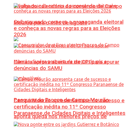
Divulgado calendário do comércio de Campo
Saiba quando começa a propaganda eleitoral
Mourão para o mês de agosto
e conheça as novas regras para as Eleições
2026
Câmara aprova abertura de CPI para apurar
denúncias do SAMU
Pesquisa do Procon de Campo Mourão
Campo Mourão apresenta case de sucesso e
certificação inédita no 11º Congresso
Paranaense de Cidades Digitais e Inteligentes
aponta queda nos menores preços de