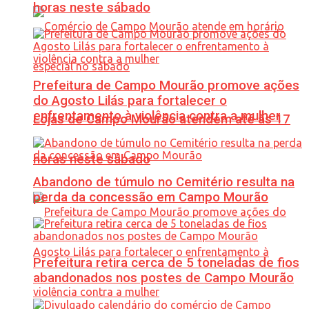
horas neste sábado
Prefeitura de Campo Mourão promove ações
do Agosto Lilás para fortalecer o
enfrentamento à violência contra a mulher
Lojas de Campo Mourão atendem até às 17
horas neste sábado
Abandono de túmulo no Cemitério resulta na
perda da concessão em Campo Mourão
Prefeitura retira cerca de 5 toneladas de fios
abandonados nos postes de Campo Mourão