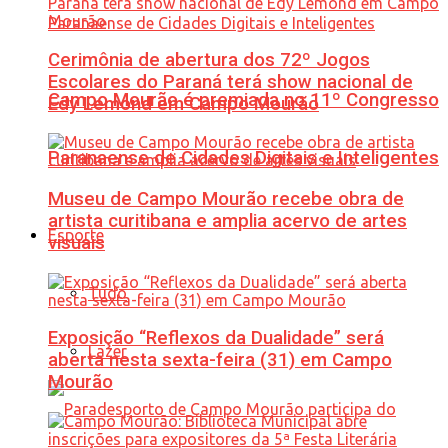
Cerimônia de abertura dos 72º Jogos
Escolares do Paraná terá show nacional de
Campo Mourão é premiada no 11º Congresso
Edy Lemond em Campo Mourão
Paranaense de Cidades Digitais e Inteligentes
Museu de Campo Mourão recebe obra de
artista curitibana e amplia acervo de artes
Esporte
visuais
Tudo
Exposição “Reflexos da Dualidade” será
Lazer
aberta nesta sexta-feira (31) em Campo
Mourão