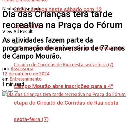
Nenhum Resultado
2026 começa neste sábado com 12
Dia das Crianças terá tarde
recreativa na Praça do Fórum
confrontos
View All Result
As atividades fazem parte da
programação de aniversário de 77 anos
de Campo Mourão.
por
Assessoria
12 de outubro de 2024
em
Entretenimento
1 min read
Campo Mourão abre inscrições para a 4ª
etapa do Circuito de Corridas de Rua nesta
sexta-feira (7)