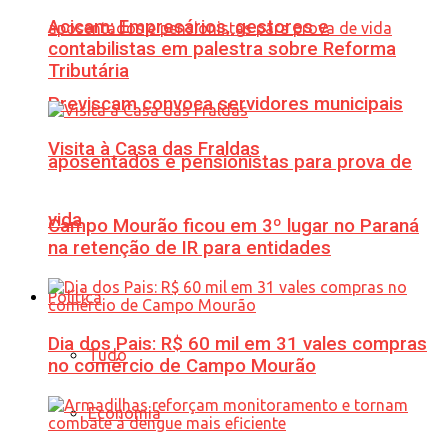
Acicam: Empresários, gestores e
contabilistas em palestra sobre Reforma
Tributária
Previscam convoca servidores municipais
Visita à Casa das Fraldas
aposentados e pensionistas para prova de
vida
Campo Mourão ficou em 3º lugar no Paraná
na retenção de IR para entidades
Política
Dia dos Pais: R$ 60 mil em 31 vales compras
Tudo
no comércio de Campo Mourão
Economia