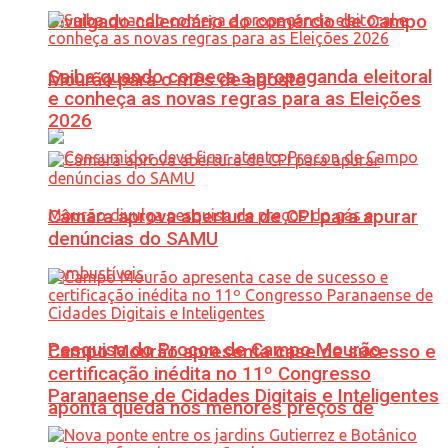
Divulgado calendário do comércio de Campo
Saiba quando começa a propaganda eleitoral
Mourão para o mês de agosto
e conheça as novas regras para as Eleições
2026
Câmara aprova abertura de CPI para apurar
denúncias do SAMU
Pesquisa do Procon de Campo Mourão
Campo Mourão apresenta case de sucesso e
certificação inédita no 11º Congresso
Paranaense de Cidades Digitais e Inteligentes
aponta queda nos menores preços de