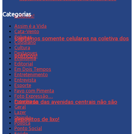
Categorias
Assim é a Vida
Cata-Vento
Colunas
Captamos somente celulares na coletiva dos
Cotidiano
Cultura
Destaques
políticos!
Economia
Editorial
Em Dois Tempos
Entretenimento
Entrevista
Esporte
Favo com Pimenta
Foto Expressão…
Canteiros das avenidas centrais não são
Foto Piada
Geral
Lazer
Opinião
depósitos de lixo!
Política
Ponto Social
Saúde