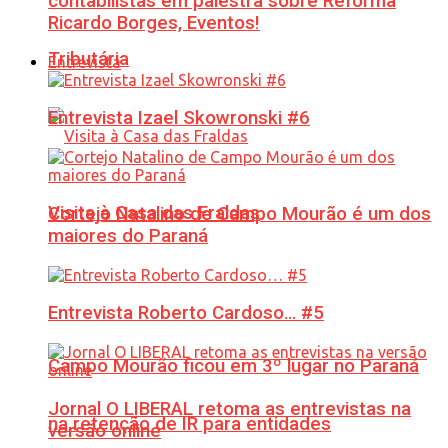
contabilistas em palestra sobre Reforma
Ricardo Borges, Eventos!
Tributária
Entrevista
Entrevista Izael Skowronski #6
Visita à Casa das Fraldas
Cortejo Natalino de Campo Mourão é um dos
maiores do Paraná
Entrevista Roberto Cardoso… #5
Campo Mourão ficou em 3º lugar no Paraná
Jornal O LIBERAL retoma as entrevistas na
na retenção de IR para entidades
versão online