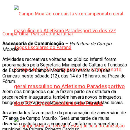
Compartilhar
Twittar
Compartilhar
Assessoria de Comunicação
–
Prefeitura de Campo
Mourão
Atividades recreativas voltadas ao público infantil foram
programadas pela Secretaria Municipal de Cultura e Fundação
Campo Mourão conquista vice-campeonato
de Esportes de Campo Mourão para marcar o Dia das
Crianças, neste sábado (12), das 14 às 18 horas, na Praça do
Fórum.
geral masculino no Atletismo Paradesportivo
Além dos brinquedos que já fazem parte da estrutura da
praça recém-inaugurada, também haverá novos brinquedos,
bungee jump e apresentações musicais com artistas locais.
dos 72º Jogos Escolares do Paraná
As atividades fazem parte da programação de aniversário de
77 anos de Campo Mourão. “Será uma tarde de muita
diversão gratuita para a criançada”, enfatizou o secretário
municipal de Cultura, Roberto Cardoso.