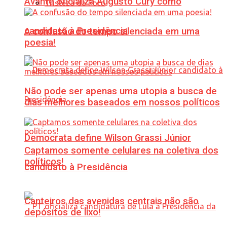
Avante oficializa Augusto Cury como
Tristeza da Foto
candidato à Presidência
A confusão do tempo silenciada em uma
poesia!
Não pode ser apenas uma utopia a busca de
dias melhores baseados em nossos políticos
Democrata define Wilson Grassi Júnior
Captamos somente celulares na coletiva dos
políticos!
candidato à Presidência
Canteiros das avenidas centrais não são
depósitos de lixo!