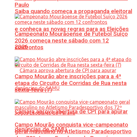
Paulo
Saiba quando começa a propaganda eleitoral
e conheça as novas regras para as Eleições
Campeonato Mourãoense de Futebol Suíço
2026 começa neste sábado com 12
2026
confrontos
Campo Mourão abre inscrições para a 4ª
etapa do Circuito de Corridas de Rua nesta
sexta-feira (7)
Câmara aprova abertura de CPI para apurar
Campo Mourão conquista vice-campeonato
denúncias do SAMU
geral masculino no Atletismo Paradesportivo