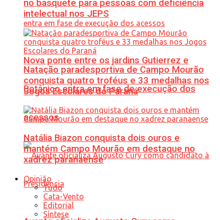
no basquete para pessoas com deficiência
intelectual nos JEPS
Nova ponte entre os jardins Gutierrez e
Natação paradesportiva de Campo Mourão
conquista quatro troféus e 33 medalhas nos
Botânico entra em fase de execução dos
Jogos Escolares do Paraná
acessos
Natália Biazon conquista dois ouros e
mantém Campo Mourão em destaque no
xadrez paranaense
Opinião
Tudo
Cata-Vento
Editorial
Síntese