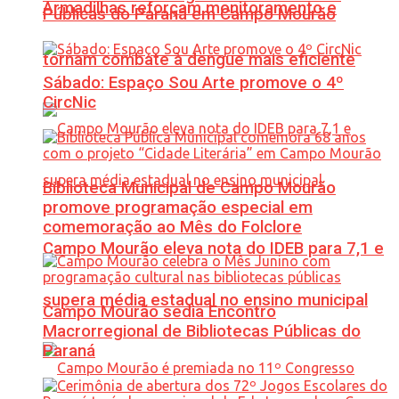
Armadilhas reforçam monitoramento e
Públicas do Paraná em Campo Mourão
tornam combate à dengue mais eficiente
Sábado: Espaço Sou Arte promove o 4º
CircNic
Biblioteca Municipal de Campo Mourão
promove programação especial em
comemoração ao Mês do Folclore
Campo Mourão eleva nota do IDEB para 7,1 e
supera média estadual no ensino municipal
Campo Mourão sedia Encontro
Macrorregional de Bibliotecas Públicas do
Paraná