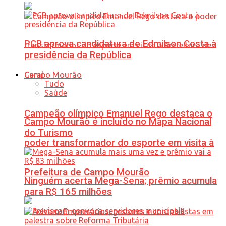
PCB aprova candidatura de Edmilson Costa à
presidência da República
Geral
Tudo
Saúde
Campeão olímpico Emanuel Rego destaca o
Campo Mourão é incluído no Mapa Nacional
do Turismo
poder transformador do esporte em visita à
Prefeitura de Campo Mourão
Ninguém acerta Mega-Sena; prêmio acumula
para R$ 165 milhões