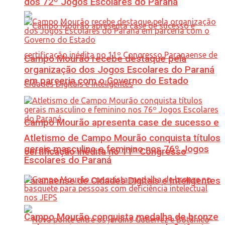
dos 72º Jogos Escolares do Paraná
Campo Mourão recebe destaque pela
organização dos Jogos Escolares do Paraná
em parceria com o Governo do Estado
Campo Mourão apresenta case de sucesso e
Atletismo de Campo Mourão conquista títulos
gerais masculino e feminino nos 76º Jogos
certificação inédita no 11º Congresso
Escolares do Paraná
Paranaense de Cidades Digitais e Inteligentes
Campo Mourão conquista medalha de bronze