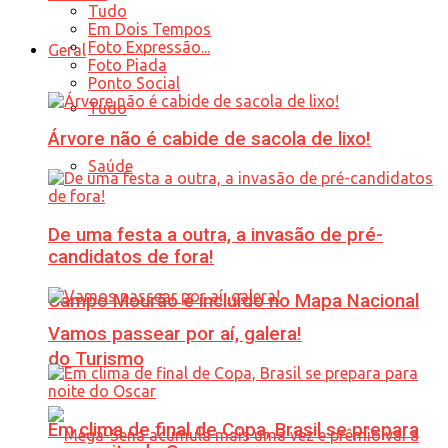
Tudo
Em Dois Tempos
Foto Expressão...
Geral
Foto Piada
Ponto Social
Tudo
Árvore não é cabide de sacola de lixo!
Saúde
De uma festa a outra, a invasão de pré-
candidatos de fora!
Campo Mourão é incluído no Mapa Nacional
Vamos passear por aí, galera!
do Turismo
Em clima de final de Copa, Brasil se prepara