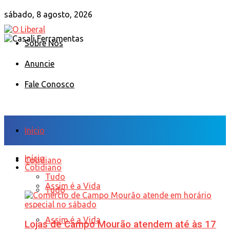
sábado, 8 agosto, 2026
Sobre Nós
Anuncie
Fale Conosco
Início
Início
Cotidiano
Cotidiano
Tudo
Assim é a Vida
Tudo
Assim é a Vida
Lojas de Campo Mourão atendem até às 17