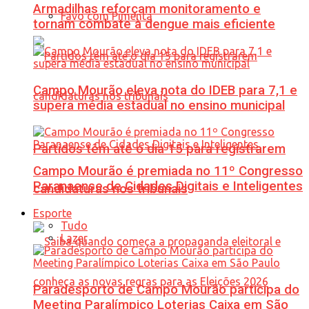
Armadilhas reforçam monitoramento e
Favo com Pimenta
tornam combate à dengue mais eficiente
Campo Mourão eleva nota do IDEB para 7,1 e
supera média estadual no ensino municipal
Partidos têm até o dia 15 para registrarem
Campo Mourão é premiada no 11º Congresso
Paranaense de Cidades Digitais e Inteligentes
candidaturas nos tribunais
Esporte
Tudo
Lazer
Paradesporto de Campo Mourão participa do
Meeting Paralímpico Loterias Caixa em São