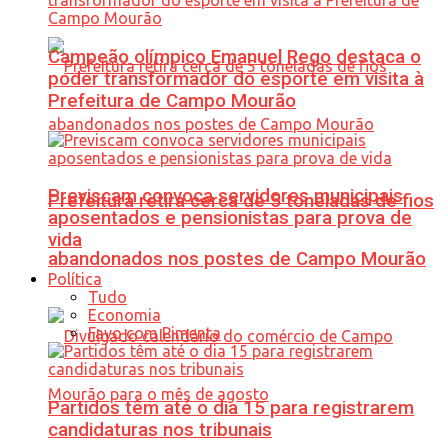
Campeão olímpico Emanuel Rego destaca o
poder transformador do esporte em visita à
Prefeitura de Campo Mourão
Previscam convoca servidores municipais
Prefeitura retira cerca de 5 toneladas de fios
aposentados e pensionistas para prova de
vida
abandonados nos postes de Campo Mourão
Política
Tudo
Economia
Favo com Pimenta
Partidos têm até o dia 15 para registrarem
candidaturas nos tribunais