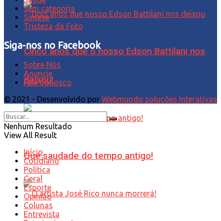
Sem categoria
Síntese
Tristeza da Foto
Siga-nos no Facebook
Cinco anos que o nosso Edson Battilani nos
Sobre Nós
Anuncie
deixou!
Fale Conosco
© 2021 - Desenvolvido por
Webmundo soluções Interativas
Nenhum Resultado
View All Result
Início
Que saudade do tempo antigo!
Cotidiano
Política
Geral
Esporte
Opinião
Colunas
Entrevista