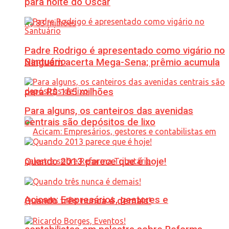
para noite do Oscar
Padre Rodrigo é apresentado como vigário no
Santuário
Ninguém acerta Mega-Sena; prêmio acumula
para R$ 165 milhões
Para alguns, os canteiros das avenidas
centrais são depósitos de lixo
Quando 2013 parece que é hoje!
Acicam: Empresários, gestores e
Quando três nunca é demais!