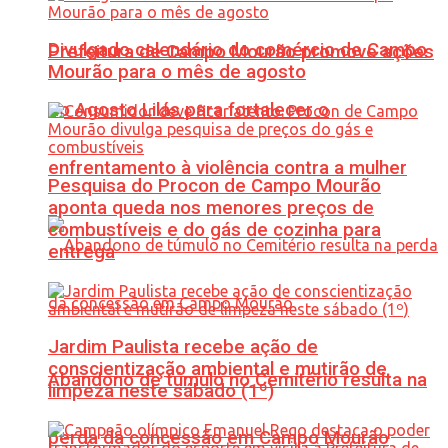
Divulgado calendário do comércio de Campo
Prefeitura de Campo Mourão promove ações
Mourão para o mês de agosto
do Agosto Lilás para fortalecer o
enfrentamento à violência contra a mulher
Pesquisa do Procon de Campo Mourão
aponta queda nos menores preços de
combustíveis e do gás de cozinha para
entrega
Jardim Paulista recebe ação de
conscientização ambiental e mutirão de
Abandono de túmulo no Cemitério resulta na
limpeza neste sábado (1º)
perda da concessão em Campo Mourão