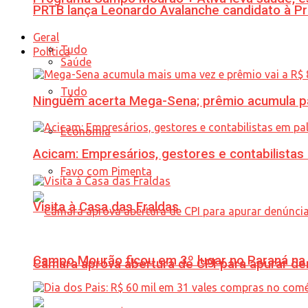
PRTB lança Leonardo Avalanche candidato à Pr
Geral
Tudo
Política
Saúde
Tudo
Ninguém acerta Mega-Sena; prêmio acumula p
Economia
Acicam: Empresários, gestores e contabilistas
Favo com Pimenta
Visita à Casa das Fraldas
Campo Mourão ficou em 3º lugar no Paraná na 
Câmara aprova abertura de CPI para apurar d