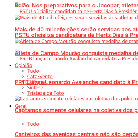
Bolão: Nos preparativos para o Jocopar, atl
Mais de 40 mil refeições serão servidas aos 
PSTU oficializa candidatura de Hertz Dias à Pr
Atleta de Campo Mourão conquista medalha de
Opinião
Tudo
Cata-Vento
PRTB lança Leonardo Avalanche candidato à Pr
Editorial
Síntese
Tristeza da Foto
Geral
Captamos somente celulares na coletiva dos po
Tudo
Canteiros das avenidas centrais não são depósi