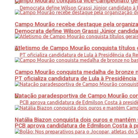
Campo Mourão conquista vice-campeonato gera
Campo Mourão recebe destaque pela organiza
Democrata define Wilson Grassi Júnior candida
Atletismo de Campo Mourão conquista títulos 
Campo Mourão conquista medalha de bronze no
PT oficializa candidatura de Lula à Presidência
Natação paradesportiva de Campo Mourão conq
Natália Biazon conquista dois ouros e mant
PCB aprova candidatura de Edmilson Costa à p