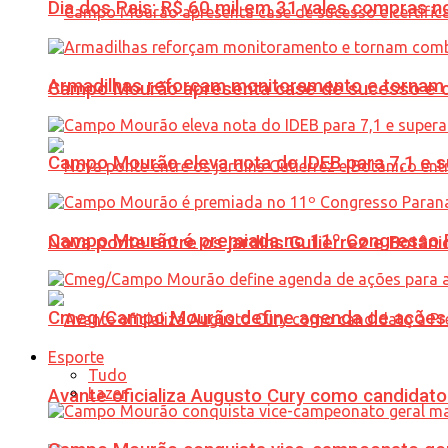
Dia dos Pais: R$ 60 mil em 31 vales compras
Armadilhas reforçam monitoramento e tornam 
Campo Mourão apresenta case de sucesso e cer
Campo Mourão eleva nota do IDEB para 7,1 e s
Campo Mourão é premiada no 11º Congresso Pa
Nova ponte entre os jardins Gutierrez e Botâ
Cmeg/Campo Mourão define agenda de ações 
Esporte
Tudo
Lazer
Avante oficializa Augusto Cury como candidato