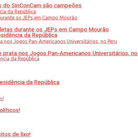
etas do SinConCam são campeões
atletas durante os JEPs em Campo Mourão
esidência da República
 prata nos Jogos Pan-Americanos Universitários, no
esidência da República
líticos!
tos de lixo!