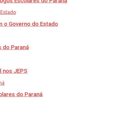
ogos Escolares do Paraná
m o Governo do Estado
s do Paraná
l nos JEPS
olares do Paraná