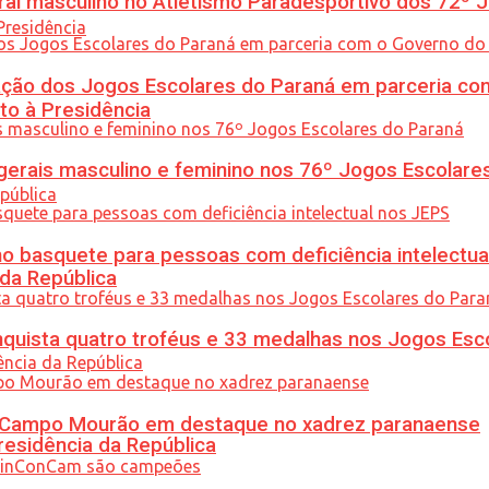
l masculino no Atletismo Paradesportivo dos 72º J
ção dos Jogos Escolares do Paraná em parceria co
to à Presidência
gerais masculino e feminino nos 76º Jogos Escolare
 basquete para pessoas com deficiência intelectua
 da República
uista quatro troféus e 33 medalhas nos Jogos Esc
ém Campo Mourão em destaque no xadrez paranaense
residência da República