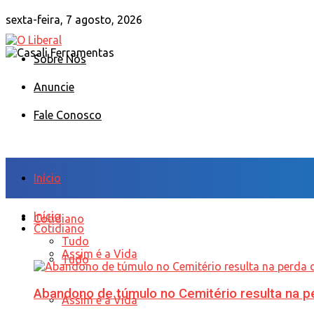
sexta-feira, 7 agosto, 2026
Sobre Nós
Anuncie
Fale Conosco
Início
Início
Cotidiano
Cotidiano
Tudo
Assim é a Vida
Tudo
Abandono de túmulo no Cemitério resulta na
Assim é a Vida