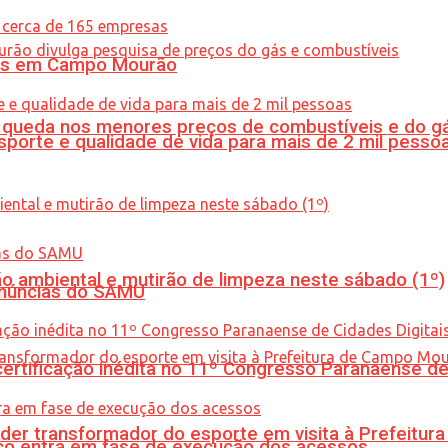
oras em Campo Mourão
queda nos menores preços de combustíveis e do gá
porte e qualidade de vida para mais de 2 mil pesso
ão ambiental e mutirão de limpeza neste sábado (1º)
enúncias do SAMU
tificação inédita no 11º Congresso Paranaense de C
er transformador do esporte em visita à Prefeitu
nico entra em fase de execução dos acessos