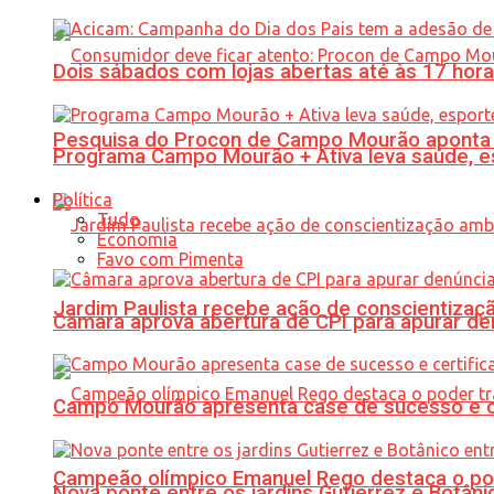
Dois sábados com lojas abertas até às 17 h
Pesquisa do Procon de Campo Mourão aponta 
Programa Campo Mourão + Ativa leva saúde, es
Política
Tudo
Economia
Favo com Pimenta
Jardim Paulista recebe ação de conscientizaç
Câmara aprova abertura de CPI para apurar d
Campo Mourão apresenta case de sucesso e cer
Campeão olímpico Emanuel Rego destaca o pod
Nova ponte entre os jardins Gutierrez e Botâ