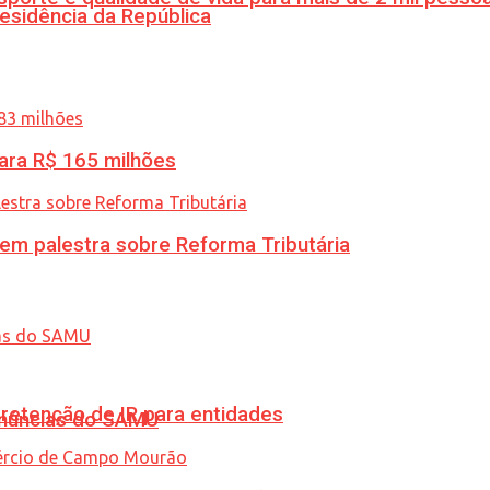
esidência da República
ara R$ 165 milhões
 em palestra sobre Reforma Tributária
retenção de IR para entidades
enúncias do SAMU