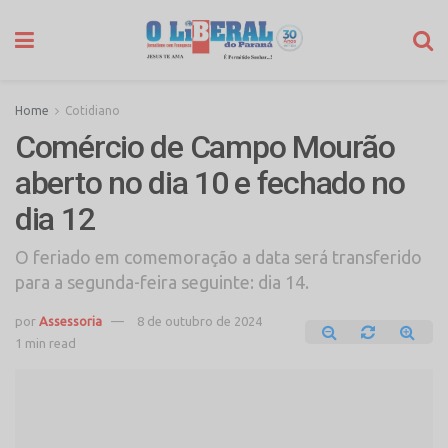
Home
Cotidiano
Comércio de Campo Mourão
aberto no dia 10 e fechado no
dia 12
O feriado em comemoração a data será transferido
para a segunda-feira seguinte: dia 14.
por
Assessoria
8 de outubro de 2024
1 min read