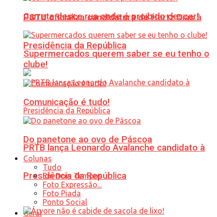
Carreta desce rua onde é proibido descer!
PSTU oficializa candidatura de Hertz Dias à
Presidência da República
Supermercados querem saber se eu tenho o
clube!
Comunicação é tudo!
Do panetone ao ovo de Páscoa
PRTB lança Leonardo Avalanche candidato à
Colunas
Tudo
Presidência da República
Em Dois Tempos
Foto Expressão...
Foto Piada
Ponto Social
Geral