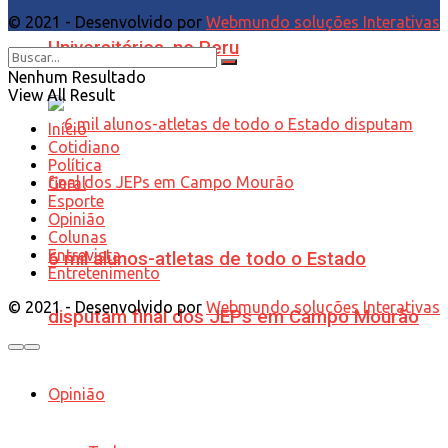
© 2021 - Desenvolvido por
Webmundo soluções Interativas
Universitários, no Peru
Nenhum Resultado
View All Result
Início
Cotidiano
Política
Geral
Esporte
Opinião
Colunas
Entrevista
6 mil alunos-atletas de todo o Estado
Entretenimento
© 2021 - Desenvolvido por
Webmundo soluções Interativas
disputam final dos JEPs em Campo Mourão
Opinião