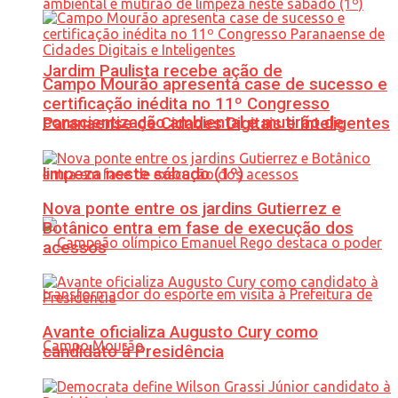
Jardim Paulista recebe ação de
Campo Mourão apresenta case de sucesso e
certificação inédita no 11º Congresso
conscientização ambiental e mutirão de
Paranaense de Cidades Digitais e Inteligentes
limpeza neste sábado (1º)
Nova ponte entre os jardins Gutierrez e
Botânico entra em fase de execução dos
acessos
Avante oficializa Augusto Cury como
candidato à Presidência