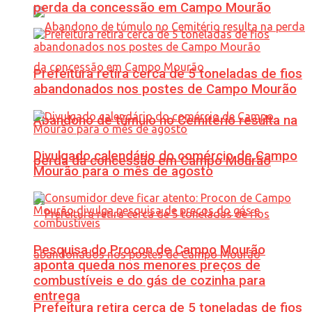
perda da concessão em Campo Mourão
Prefeitura retira cerca de 5 toneladas de fios
abandonados nos postes de Campo Mourão
Abandono de túmulo no Cemitério resulta na
Divulgado calendário do comércio de Campo
perda da concessão em Campo Mourão
Mourão para o mês de agosto
Pesquisa do Procon de Campo Mourão
aponta queda nos menores preços de
combustíveis e do gás de cozinha para
entrega
Prefeitura retira cerca de 5 toneladas de fios