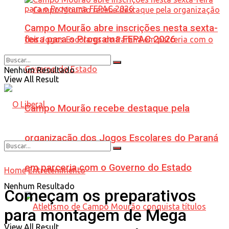
Campo Mourão abre inscrições nesta sexta-
feira para o Programa FEPAC 2026
Nenhum Resultado
View All Result
Campo Mourão recebe destaque pela
organização dos Jogos Escolares do Paraná
em parceria com o Governo do Estado
Home
Entretenimento
Nenhum Resultado
Começam os preparativos
para montagem de Mega
View All Result