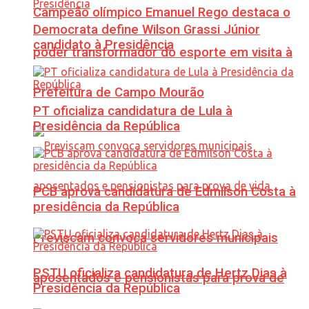
Campeão olímpico Emanuel Rego destaca o
Democrata define Wilson Grassi Júnior
candidato à Presidência
poder transformador do esporte em visita à
Prefeitura de Campo Mourão
PT oficializa candidatura de Lula à
Presidência da República
PCB aprova candidatura de Edmilson Costa à
presidência da República
Previscam convoca servidores municipais
PSTU oficializa candidatura de Hertz Dias à
aposentados e pensionistas para prova de
Presidência da República