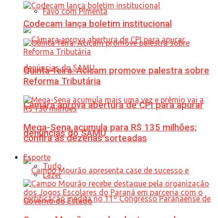
Favo com Pimenta
Codecam lança boletim institucional
Quinta-feira: Acicam promove palestra sobre
Reforma Tributária
Câmara aprova abertura de CPI para apurar
Mega-Sena acumula para R$ 135 milhões;
denúncias do SAMU
confira as dezenas sorteadas
Esporte
Tudo
Lazer