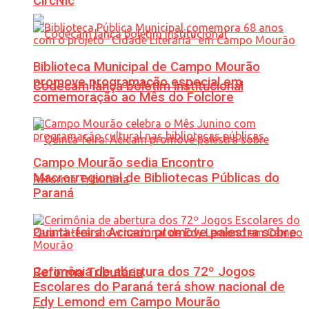
CircNic
Biblioteca Municipal de Campo Mourão
promove programação especial em
Codecam lança boletim institucional
comemoração ao Mês do Folclore
Campo Mourão sedia Encontro
Macrorregional de Bibliotecas Públicas do
Paraná
Quinta-feira: Acicam promove palestra sobre
Cerimônia de abertura dos 72º Jogos
Reforma Tributária
Escolares do Paraná terá show nacional de
Edy Lemond em Campo Mourão