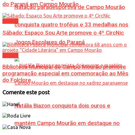
do Paraná em Campo Mourão
Natação paradesportiva de Campo Mourão
Cultura
conquista quatro troféus e 33 medalhas nos
Sábado: Espaço Sou Arte promove o 4º CircNic
Jogos Escolares do Paraná
Cultura
Biblioteca Municipal de Campo Mourão promove
programação especial em comemoração ao Mês
do Folclore
Comente este post
Natália Biazon conquista dois ouros e
mantém Campo Mourão em destaque no