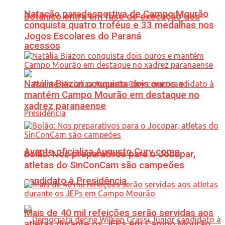
Natação paradesportiva de Campo Mourão
Botânico entra em fase de execução dos
conquista quatro troféus e 33 medalhas nos
Jogos Escolares do Paraná
acessos
Natália Biazon conquista dois ouros e
mantém Campo Mourão em destaque no
xadrez paranaense
Avante oficializa Augusto Cury como
Bolão: Nos preparativos para o Jocopar,
atletas do SinConCam são campeões
candidato à Presidência
Mais de 40 mil refeições serão servidas aos
atletas durante os JEPs em Campo Mourão