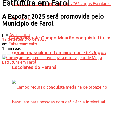
Estrutura em Farol
A Expofar 2025 será promovida pelo
Município de Farol.
por
Assessoria
Atletismo de Campo Mourão conquista títulos
12 de setembro de 2025
em
Entretenimento
1 min read
gerais masculino e feminino nos 76º Jogos
Escolares do Paraná