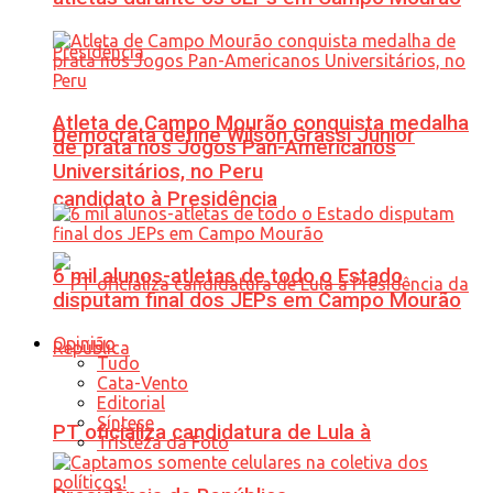
Atleta de Campo Mourão conquista medalha
Democrata define Wilson Grassi Júnior
de prata nos Jogos Pan-Americanos
Universitários, no Peru
candidato à Presidência
6 mil alunos-atletas de todo o Estado
disputam final dos JEPs em Campo Mourão
Opinião
Tudo
Cata-Vento
Editorial
Síntese
PT oficializa candidatura de Lula à
Tristeza da Foto