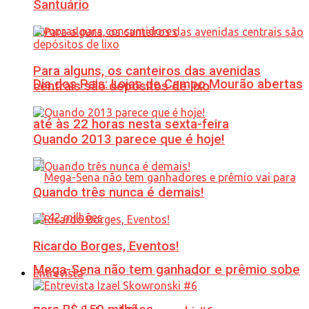
Santuário
Para alguns, os canteiros das avenidas
Dia dos Pais: Lojas de Campo Mourão abertas
centrais são depósitos de lixo
até às 22 horas nesta sexta-feira
Quando 2013 parece que é hoje!
Quando três nunca é demais!
Ricardo Borges, Eventos!
Mega-Sena não tem ganhador e prêmio sobe
Entrevista