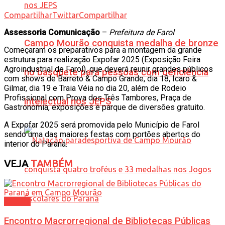
Compartilhar
Twittar
Compartilhar
Assessoria Comunicação
–
Prefeitura de Farol
Campo Mourão conquista medalha de bronze
Começaram os preparativos para a montagem da grande
estrutura para realização Expofar 2025 (Exposição Feira
Agroindustrial de Farol), que deverá reunir grandes públicos
no basquete para pessoas com deficiência
com shows de Barreto & Campo Grande, dia 18, Icaro &
Gilmar, dia 19 e Traia Véia no dia 20, além de Rodeio
Profissional com Prova dos Três Tambores, Praça de
intelectual nos JEPS
Gastronomia, exposições e parque de diversões gratuito.
A Expofar 2025 será promovida pelo Município de Farol
sendo uma das maiores festas com portões abertos do
interior do Paraná.
VEJA
TAMBÉM
Cultura
Encontro Macrorregional de Bibliotecas Públicas