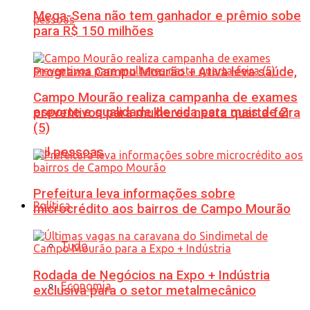
Mega-Sena não tem ganhador e prêmio sobe
para R$ 150 milhões
Programa Campo Mourão + Ativa leva saúde,
Campo Mourão realiza campanha de exames
esporte e qualidade de vida para mais de 2
preventivos para mulheres nesta quarta-feira
(5)
mil pessoas
Prefeitura leva informações sobre
Política
microcrédito aos bairros de Campo Mourão
Tudo
Rodada de Negócios na Expo + Indústria
Economia
exclusiva para o setor metalmecânico