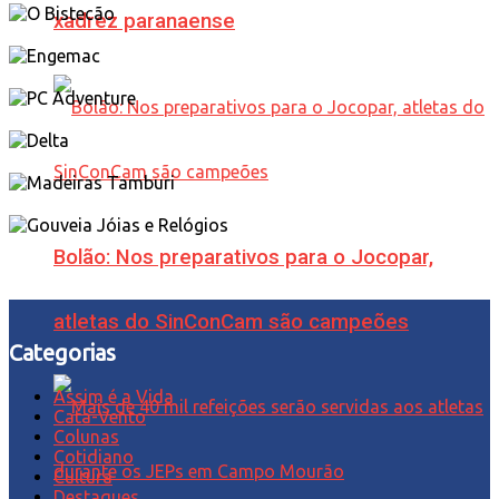
xadrez paranaense
Bolão: Nos preparativos para o Jocopar,
atletas do SinConCam são campeões
Categorias
Assim é a Vida
Cata-Vento
Colunas
Cotidiano
Cultura
Destaques