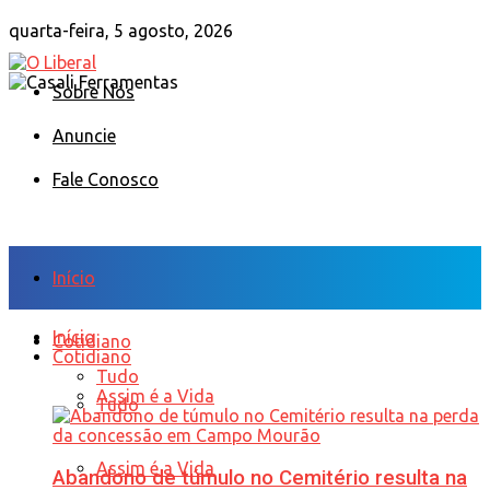
quarta-feira, 5 agosto, 2026
Sobre Nós
Anuncie
Fale Conosco
Início
Início
Cotidiano
Cotidiano
Tudo
Assim é a Vida
Tudo
Assim é a Vida
Abandono de túmulo no Cemitério resulta na