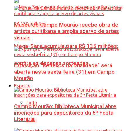
Museu de Campo Mourão recebe obra de
artista curitibana e amplia acervo de artes
visuais
Mega-Sena acumula para R$ 135 milhões;
confira as dezenas sorteadas
Exposição “Reflexos da Dualidade” será
aberta nesta sexta-feira (31) em Campo
Mourão
Esporte
Tudo
Campo Mourão: Biblioteca Municipal abre
inscrições para expositores da 5ª Festa
Literária
Lazer