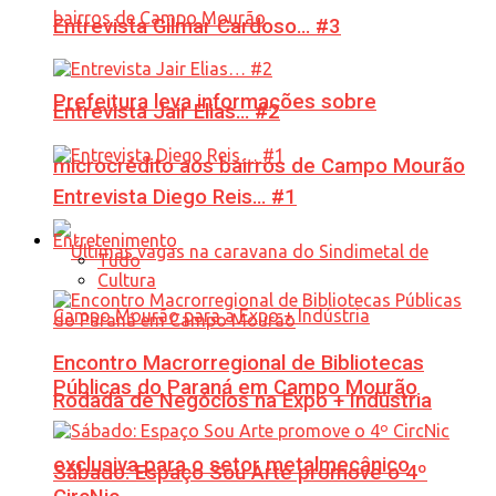
Entrevista Gilmar Cardoso… #3
Prefeitura leva informações sobre
Entrevista Jair Elias… #2
microcrédito aos bairros de Campo Mourão
Entrevista Diego Reis… #1
Entretenimento
Tudo
Cultura
Encontro Macrorregional de Bibliotecas
Públicas do Paraná em Campo Mourão
Rodada de Negócios na Expo + Indústria
exclusiva para o setor metalmecânico
Sábado: Espaço Sou Arte promove o 4º