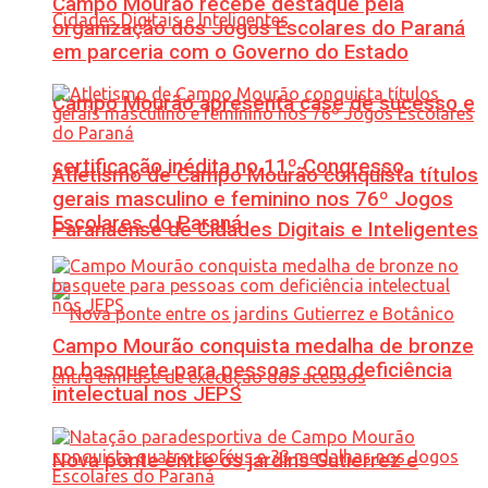
Campo Mourão recebe destaque pela
organização dos Jogos Escolares do Paraná
em parceria com o Governo do Estado
Campo Mourão apresenta case de sucesso e
certificação inédita no 11º Congresso
Atletismo de Campo Mourão conquista títulos
gerais masculino e feminino nos 76º Jogos
Escolares do Paraná
Paranaense de Cidades Digitais e Inteligentes
Campo Mourão conquista medalha de bronze
no basquete para pessoas com deficiência
intelectual nos JEPS
Nova ponte entre os jardins Gutierrez e