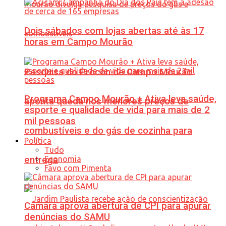
Dois sábados com lojas abertas até às 17
horas em Campo Mourão
Pesquisa do Procon de Campo Mourão
Programa Campo Mourão + Ativa leva saúde,
aponta queda nos menores preços de
esporte e qualidade de vida para mais de 2
mil pessoas
combustíveis e do gás de cozinha para
Política
Tudo
Economia
entrega
Favo com Pimenta
Câmara aprova abertura de CPI para apurar
denúncias do SAMU