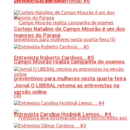
para R$ 150 milhões
Entrevista Izael Skowronski #6
Cortejo Natalino de Campo Mourão é um dos
maiores do Paraná
Entrevista Roberto Cardoso… #5
Campo Mourão realiza campanha de exames
preventivos para mulheres nesta quarta-feira
Jornal O LIBERAL retoma as entrevistas na
versão online
(5)
Entrevista Carolina Hodniuk Lemos… #4