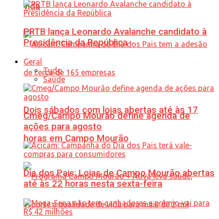
vida
PRTB lança Leonardo Avalanche candidato à
Presidência da República
Geral
Tudo
Saúde
Dois sábados com lojas abertas até às 17
Cmeg/Campo Mourão define agenda de
ações para agosto
horas em Campo Mourão
Dia dos Pais: Lojas de Campo Mourão abertas
até às 22 horas nesta sexta-feira