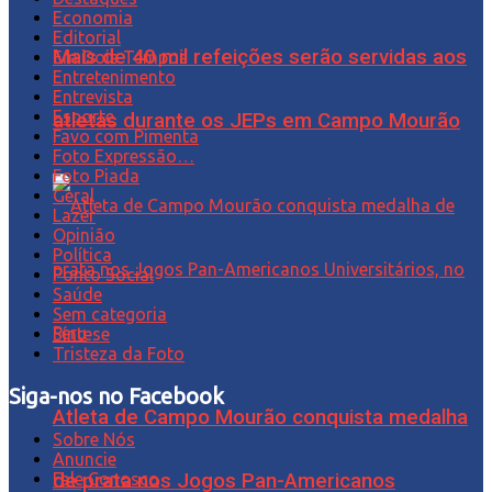
Economia
Editorial
Mais de 40 mil refeições serão servidas aos
Em Dois Tempos
Entretenimento
Entrevista
Esporte
atletas durante os JEPs em Campo Mourão
Favo com Pimenta
Foto Expressão…
Foto Piada
Geral
Lazer
Opinião
Política
Ponto Social
Saúde
Sem categoria
Síntese
Tristeza da Foto
Siga-nos no Facebook
Atleta de Campo Mourão conquista medalha
Sobre Nós
Anuncie
de prata nos Jogos Pan-Americanos
Fale Conosco