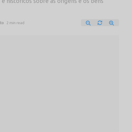
 e históricos sobre as origens e os bens
to
2 min read