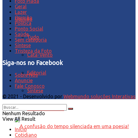
Foto Piada
Geral
Lazer
Opinião
Opinião
Política
Ponto Social
Saúde
Tudo
Sem categoria
Síntese
Tristeza da Foto
Cata-Vento
Siga-nos no Facebook
Editorial
Sobre Nós
Anuncie
Fale Conosco
Síntese
© 2021 - Desenvolvido por
Webmundo soluções Interativas
Tristeza da Foto
Nenhum Resultado
View All Result
Início
Cotidiano