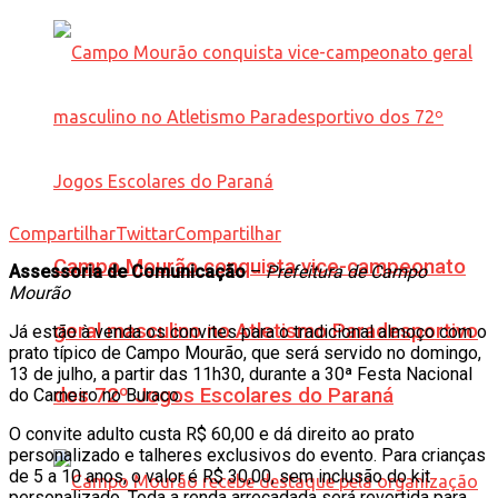
Compartilhar
Twittar
Compartilhar
Campo Mourão conquista vice-campeonato
Assessoria de Comunicação
–
Prefeitura de Campo
Mourão
geral masculino no Atletismo Paradesportivo
Já estão à venda os convites para o tradicional almoço com o
prato típico de Campo Mourão, que será servido no domingo,
13 de julho, a partir das 11h30, durante a 30ª Festa Nacional
dos 72º Jogos Escolares do Paraná
do Carneiro no Buraco.
O convite adulto custa R$ 60,00 e dá direito ao prato
personalizado e talheres exclusivos do evento. Para crianças
de 5 a 10 anos, o valor é R$ 30,00, sem inclusão do kit
personalizado. Toda a renda arrecadada será revertida para