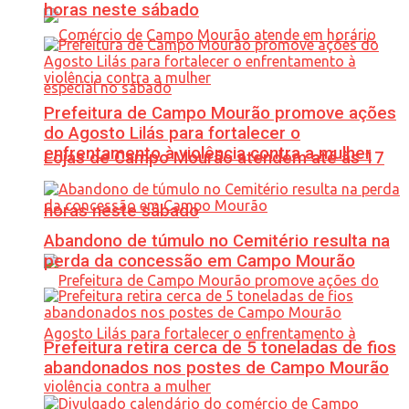
horas neste sábado
Prefeitura de Campo Mourão promove ações
do Agosto Lilás para fortalecer o
enfrentamento à violência contra a mulher
Lojas de Campo Mourão atendem até às 17
horas neste sábado
Abandono de túmulo no Cemitério resulta na
perda da concessão em Campo Mourão
Prefeitura retira cerca de 5 toneladas de fios
abandonados nos postes de Campo Mourão