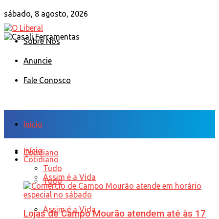
sábado, 8 agosto, 2026
Sobre Nós
Anuncie
Fale Conosco
Início
Início
Cotidiano
Cotidiano
Tudo
Assim é a Vida
Tudo
Assim é a Vida
Lojas de Campo Mourão atendem até às 17