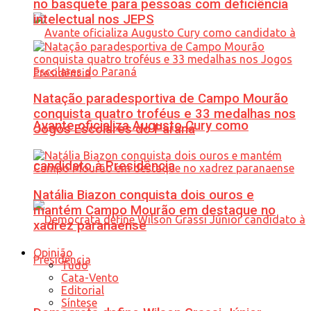
no basquete para pessoas com deficiência
intelectual nos JEPS
Natação paradesportiva de Campo Mourão
conquista quatro troféus e 33 medalhas nos
Avante oficializa Augusto Cury como
Jogos Escolares do Paraná
candidato à Presidência
Natália Biazon conquista dois ouros e
mantém Campo Mourão em destaque no
xadrez paranaense
Opinião
Tudo
Cata-Vento
Editorial
Síntese