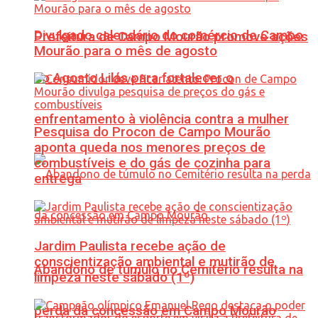
Divulgado calendário do comércio de Campo
Prefeitura de Campo Mourão promove ações
Mourão para o mês de agosto
do Agosto Lilás para fortalecer o
enfrentamento à violência contra a mulher
Pesquisa do Procon de Campo Mourão
aponta queda nos menores preços de
combustíveis e do gás de cozinha para
entrega
Jardim Paulista recebe ação de
conscientização ambiental e mutirão de
Abandono de túmulo no Cemitério resulta na
limpeza neste sábado (1º)
perda da concessão em Campo Mourão