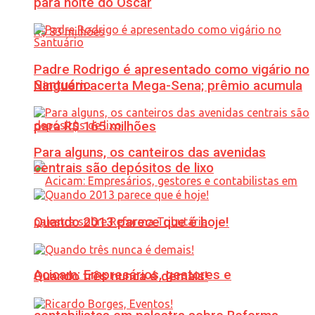
para noite do Oscar
Padre Rodrigo é apresentado como vigário no
Santuário
Ninguém acerta Mega-Sena; prêmio acumula
para R$ 165 milhões
Para alguns, os canteiros das avenidas
centrais são depósitos de lixo
Quando 2013 parece que é hoje!
Acicam: Empresários, gestores e
Quando três nunca é demais!