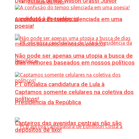
Democrata define Wilson Grassi Júnior
Tristeza da Foto
candidato à Presidência
A confusão do tempo silenciada em uma
poesia!
Não pode ser apenas uma utopia a busca de
dias melhores baseados em nossos políticos
PT oficializa candidatura de Lula à
Captamos somente celulares na coletiva dos
políticos!
Presidência da República
Canteiros das avenidas centrais não são
depósitos de lixo!