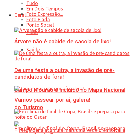
Tudo
Em Dois Tempos
Foto Expressão...
Geral
Foto Piada
Ponto Social
Tudo
Árvore não é cabide de sacola de lixo!
Saúde
De uma festa a outra, a invasão de pré-
candidatos de fora!
Campo Mourão é incluído no Mapa Nacional
Vamos passear por aí, galera!
do Turismo
Em clima de final de Copa, Brasil se prepara