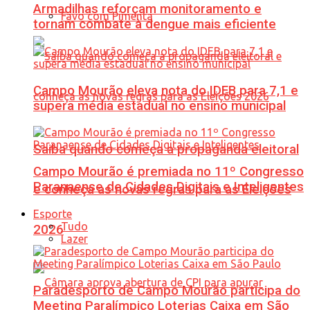
Armadilhas reforçam monitoramento e
Favo com Pimenta
tornam combate à dengue mais eficiente
Campo Mourão eleva nota do IDEB para 7,1 e
supera média estadual no ensino municipal
Saiba quando começa a propaganda eleitoral
Campo Mourão é premiada no 11º Congresso
Paranaense de Cidades Digitais e Inteligentes
e conheça as novas regras para as Eleições
Esporte
Tudo
2026
Lazer
Paradesporto de Campo Mourão participa do
Meeting Paralímpico Loterias Caixa em São