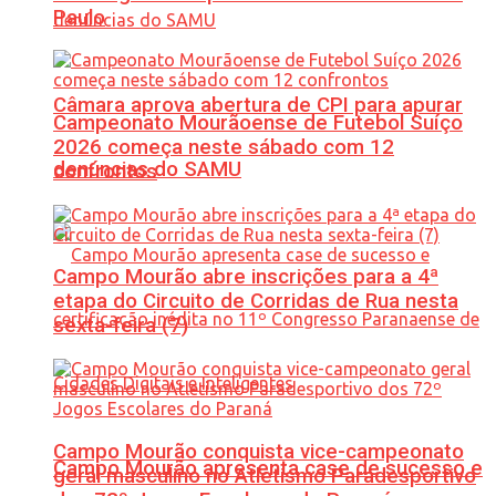
Paulo
Câmara aprova abertura de CPI para apurar
Campeonato Mourãoense de Futebol Suíço
2026 começa neste sábado com 12
denúncias do SAMU
confrontos
Campo Mourão abre inscrições para a 4ª
etapa do Circuito de Corridas de Rua nesta
sexta-feira (7)
Campo Mourão conquista vice-campeonato
Campo Mourão apresenta case de sucesso e
geral masculino no Atletismo Paradesportivo