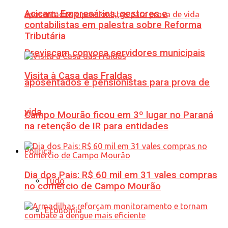
Acicam: Empresários, gestores e
contabilistas em palestra sobre Reforma
Tributária
Previscam convoca servidores municipais
Visita à Casa das Fraldas
aposentados e pensionistas para prova de
vida
Campo Mourão ficou em 3º lugar no Paraná
na retenção de IR para entidades
Política
Dia dos Pais: R$ 60 mil em 31 vales compras
Tudo
no comércio de Campo Mourão
Economia