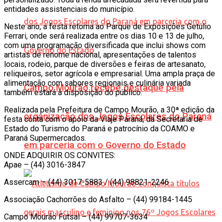
entidades assistenciais do município.
Neste ano, a festa retorna ao Parque de Exposições Getúlio
Ferrari, onde será realizada entre os dias 10 e 13 de julho,
com uma programação diversificada que inclui shows com
artistas de renome nacional, apresentações de talentos
locais, rodeio, parque de diversões e feiras de artesanato,
reliqueiros, setor agrícola e empresarial. Uma ampla praça de
alimentação com sabores regionais e culinária variada
Campo Mourão recebe destaque pela
também estará à disposição do público.
Realizada pela Prefeitura de Campo Mourão, a 30ª edição da
organização dos Jogos Escolares do Paraná
festa conta com o apoio da Viaje Paraná, da Secretaria de
Estado do Turismo do Paraná e patrocínio da COAMO e
Paraná Supermercados.
em parceria com o Governo do Estado
ONDE ADQUIRIR OS CONVITES:
Apae – (44) 3016-3847
Assercam – (44) 3017-5883 / (44) 98821-2246
Associação Cachorrões do Asfalto – (44) 99184-1445
Campo Mourão Futsal – (44) 99707-3634