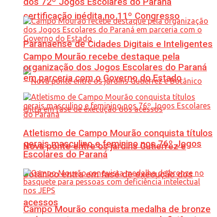
dos 72º Jogos Escolares do Paraná
certificação inédita no 11º Congresso
Paranaense de Cidades Digitais e Inteligentes
Campo Mourão recebe destaque pela
organização dos Jogos Escolares do Paraná
em parceria com o Governo do Estado
Atletismo de Campo Mourão conquista títulos
gerais masculino e feminino nos 76º Jogos
Nova ponte entre os jardins Gutierrez e
Escolares do Paraná
Botânico entra em fase de execução dos
acessos
Campo Mourão conquista medalha de bronze