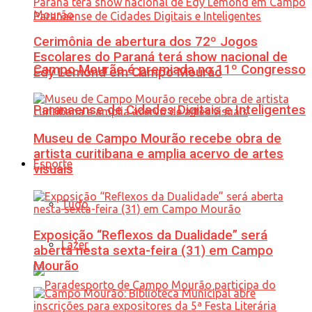
Cerimônia de abertura dos 72º Jogos
Escolares do Paraná terá show nacional de
Campo Mourão é premiada no 11º Congresso
Edy Lemond em Campo Mourão
Paranaense de Cidades Digitais e Inteligentes
Museu de Campo Mourão recebe obra de
artista curitibana e amplia acervo de artes
Esporte
visuais
Tudo
Exposição “Reflexos da Dualidade” será
Lazer
aberta nesta sexta-feira (31) em Campo
Mourão