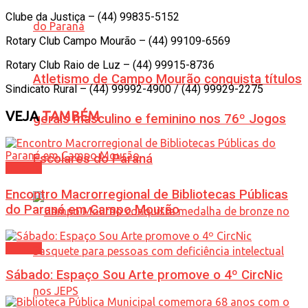
Clube da Justiça – (44) 99835-5152
Rotary Club Campo Mourão – (44) 99109-6569
Rotary Club Raio de Luz – (44) 99915-8736
Atletismo de Campo Mourão conquista títulos
Sindicato Rural – (44) 99992-4900 / (44) 99929-2275
VEJA
TAMBÉM
gerais masculino e feminino nos 76º Jogos
Escolares do Paraná
Cultura
Encontro Macrorregional de Bibliotecas Públicas
do Paraná em Campo Mourão
Cultura
Sábado: Espaço Sou Arte promove o 4º CircNic