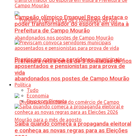
Campeão olímpico Emanuel Rego destaca o
poder transformador do esporte em visita à
Prefeitura de Campo Mourão
Previscam convoca servidores municipais
Prefeitura retira cerca de 5 toneladas de fios
aposentados e pensionistas para prova de
vida
abandonados nos postes de Campo Mourão
Política
Tudo
Economia
Favo com Pimenta
Saiba quando começa a propaganda eleitoral
e conheça as novas regras para as Eleições