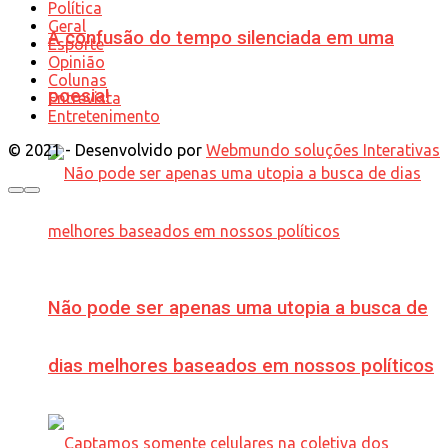
Política
Geral
A confusão do tempo silenciada em uma
Esporte
Opinião
Colunas
poesia!
Entrevista
Entretenimento
© 2021 - Desenvolvido por
Webmundo soluções Interativas
Não pode ser apenas uma utopia a busca de
dias melhores baseados em nossos políticos