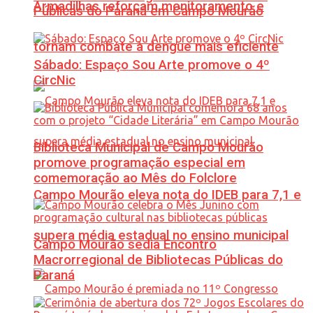
Armadilhas reforçam monitoramento e
Públicas do Paraná em Campo Mourão
tornam combate à dengue mais eficiente
Sábado: Espaço Sou Arte promove o 4º
CircNic
Biblioteca Municipal de Campo Mourão
promove programação especial em
comemoração ao Mês do Folclore
Campo Mourão eleva nota do IDEB para 7,1 e
supera média estadual no ensino municipal
Campo Mourão sedia Encontro
Macrorregional de Bibliotecas Públicas do
Paraná