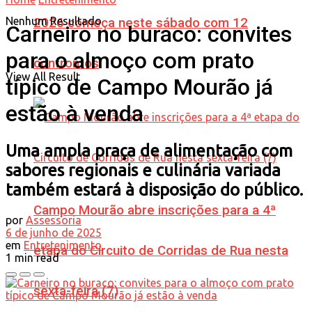
Nenhum Resultado
2026 começa neste sábado com 12
Carneiro no buraco: convites
para o almoço com prato
confrontos
View All Result
típico de Campo Mourão já
estão à venda
Uma ampla praça de alimentação com
sabores regionais e culinária variada
também estará à disposição do público.
Campo Mourão abre inscrições para a 4ª
por
Assessoria
6 de junho de 2025
em
Entretenimento
etapa do Circuito de Corridas de Rua nesta
1 min read
sexta-feira (7)