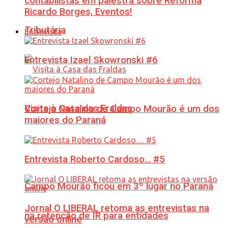
contabilistas em palestra sobre Reforma
Ricardo Borges, Eventos!
Tributária
Entrevista
Entrevista Izael Skowronski #6
Visita à Casa das Fraldas
Cortejo Natalino de Campo Mourão é um dos
maiores do Paraná
Entrevista Roberto Cardoso… #5
Campo Mourão ficou em 3º lugar no Paraná
Jornal O LIBERAL retoma as entrevistas na
na retenção de IR para entidades
versão online